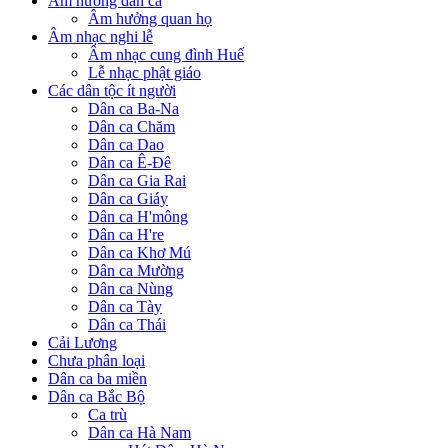
Âm hưởng dân ca
Âm hưởng quan họ
Âm nhạc nghi lễ
Âm nhạc cung đình Huế
Lễ nhạc phật giáo
Các dân tộc ít người
Dân ca Ba-Na
Dân ca Chăm
Dân ca Dao
Dân ca Ê-Đê
Dân ca Gia Rai
Dân ca Giáy
Dân ca H'mông
Dân ca H're
Dân ca Khơ Mú
Dân ca Mường
Dân ca Nùng
Dân ca Tày
Dân ca Thái
Cải Lương
Chưa phân loại
Dân ca ba miền
Dân ca Bắc Bộ
Ca trù
Dân ca Hà Nam