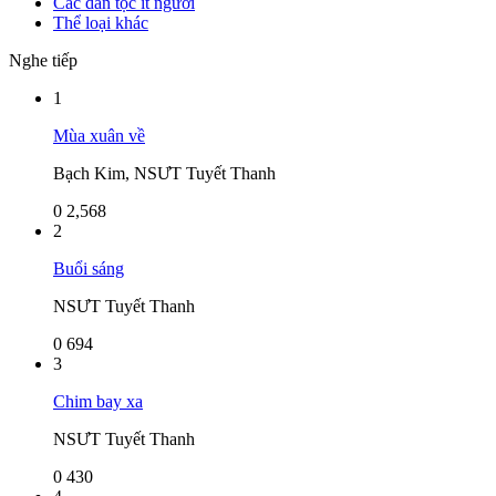
Các dân tộc ít người
Thể loại khác
Nghe tiếp
1
Mùa xuân về
Bạch Kim, NSƯT Tuyết Thanh
0
2,568
2
Buổi sáng
NSƯT Tuyết Thanh
0
694
3
Chim bay xa
NSƯT Tuyết Thanh
0
430