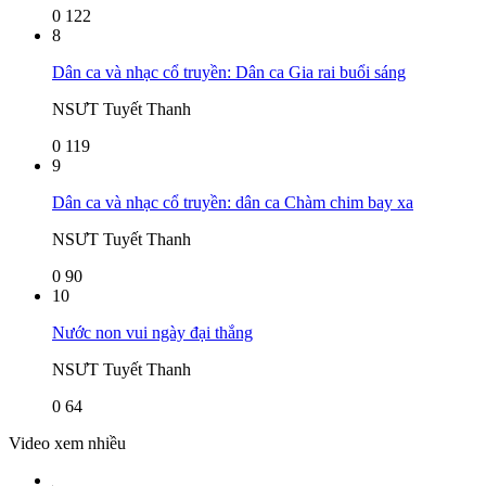
0
122
8
Dân ca và nhạc cổ truyền: Dân ca Gia rai buổi sáng
NSƯT Tuyết Thanh
0
119
9
Dân ca và nhạc cổ truyền: dân ca Chàm chim bay xa
NSƯT Tuyết Thanh
0
90
10
Nước non vui ngày đại thắng
NSƯT Tuyết Thanh
0
64
Video xem nhiều