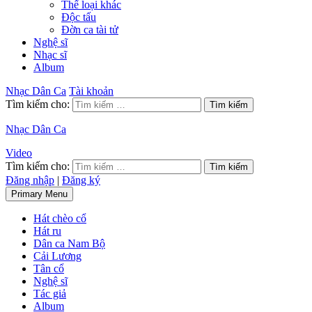
Thể loại khác
Độc tấu
Đờn ca tài tử
Nghệ sĩ
Nhạc sĩ
Album
Nhạc Dân Ca
Tài khoản
Tìm kiếm cho:
Nhạc Dân Ca
Video
Tìm kiếm cho:
Đăng nhập
|
Đăng ký
Primary Menu
Hát chèo cổ
Hát ru
Dân ca Nam Bộ
Cải Lương
Tân cổ
Nghệ sĩ
Tác giả
Album