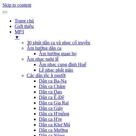
Skip to content
Trang chủ
Giới thiệu
MP3
▼
30 phút dân ca và nhạc cổ truyền
Âm hưởng dân ca
Âm hưởng quan họ
Âm nhạc nghi lễ
Âm nhạc cung đình Huế
Lễ nhạc phật giáo
Các dân tộc ít người
Dân ca Ba-Na
Dân ca Chăm
Dân ca Dao
Dân ca Ê-Đê
Dân ca Gia Rai
Dân ca Giáy
Dân ca H'mông
Dân ca H're
Dân ca Khơ Mú
Dân ca Mường
Dân ca Nùng