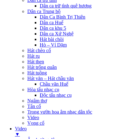
Dân ca trữ tình
Dân ca trữ tình quê hương
Dân ca Trung bộ
Dân Ca Bình Trị Thiên
Dân ca Huế
Dân ca khu 5
Dân ca Xứ Nghệ
Hát bài chòi
Hò – Ví Dặm
Hát chèo cổ
Hát ru
Hát then
Hát trống quân
Hát tuồng
Hát văn – Hát chầu văn
Chầu văn Huế
Hòa tấu nhạc cụ
Độc tấu nhạc cụ
Ngâm thơ
Tân cổ
Trong vườn hoa âm nhạc dân tộc
Video
Vọng cổ
Video
▼