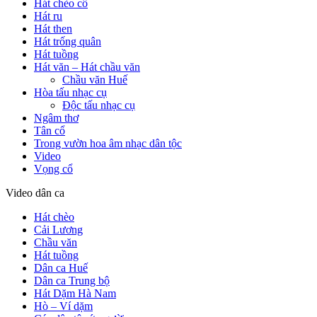
Hát chèo cổ
Hát ru
Hát then
Hát trống quân
Hát tuồng
Hát văn – Hát chầu văn
Chầu văn Huế
Hòa tấu nhạc cụ
Độc tấu nhạc cụ
Ngâm thơ
Tân cổ
Trong vườn hoa âm nhạc dân tộc
Video
Vọng cổ
Video dân ca
Hát chèo
Cải Lương
Chầu văn
Hát tuồng
Dân ca Huế
Dân ca Trung bộ
Hát Dặm Hà Nam
Hò – Ví dặm