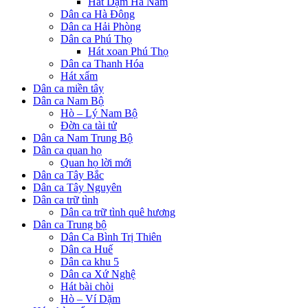
Hát Dậm Hà Nam
Dân ca Hà Đông
Dân ca Hải Phòng
Dân ca Phú Thọ
Hát xoan Phú Thọ
Dân ca Thanh Hóa
Hát xẩm
Dân ca miền tây
Dân ca Nam Bộ
Hò – Lý Nam Bộ
Đờn ca tài tử
Dân ca Nam Trung Bộ
Dân ca quan họ
Quan họ lời mới
Dân ca Tây Bắc
Dân ca Tây Nguyên
Dân ca trữ tình
Dân ca trữ tình quê hương
Dân ca Trung bộ
Dân Ca Bình Trị Thiên
Dân ca Huế
Dân ca khu 5
Dân ca Xứ Nghệ
Hát bài chòi
Hò – Ví Dặm