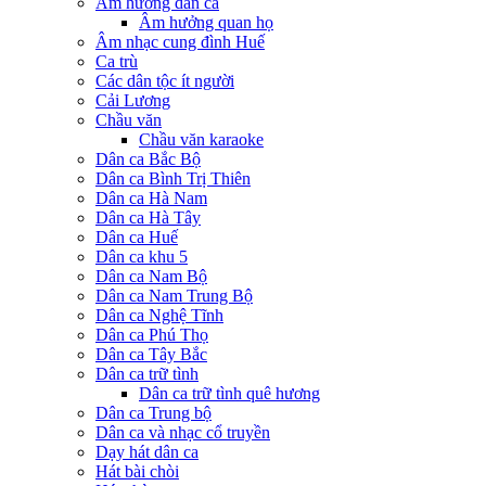
Âm hưởng dân ca
Âm hưởng quan họ
Âm nhạc cung đình Huế
Ca trù
Các dân tộc ít người
Cải Lương
Chầu văn
Chầu văn karaoke
Dân ca Bắc Bộ
Dân ca Bình Trị Thiên
Dân ca Hà Nam
Dân ca Hà Tây
Dân ca Huế
Dân ca khu 5
Dân ca Nam Bộ
Dân ca Nam Trung Bộ
Dân ca Nghệ Tĩnh
Dân ca Phú Thọ
Dân ca Tây Bắc
Dân ca trữ tình
Dân ca trữ tình quê hương
Dân ca Trung bộ
Dân ca và nhạc cổ truyền
Dạy hát dân ca
Hát bài chòi