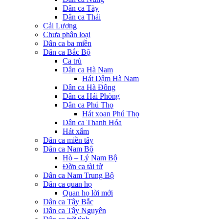
Dân ca Tày
Dân ca Thái
Cải Lương
Chưa phân loại
Dân ca ba miền
Dân ca Bắc Bộ
Ca trù
Dân ca Hà Nam
Hát Dậm Hà Nam
Dân ca Hà Đông
Dân ca Hải Phòng
Dân ca Phú Thọ
Hát xoan Phú Thọ
Dân ca Thanh Hóa
Hát xẩm
Dân ca miền tây
Dân ca Nam Bộ
Hò – Lý Nam Bộ
Đờn ca tài tử
Dân ca Nam Trung Bộ
Dân ca quan họ
Quan họ lời mới
Dân ca Tây Bắc
Dân ca Tây Nguyên