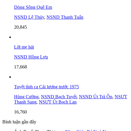
Dòng Sông Quê Em
NSND Lệ Thủy
,
NSND Thanh Tuấn
20,845
Lời mẹ hát
NSND Hồng Lựu
17,668
Tuyệt tình ca Cải lương trước 1975
Hùng Cường
,
NSND Bạch Tuyết
,
NSND Út Trà Ôn
,
NSƯT
Thanh Sang
,
NSƯT Út Bạch Lan
16,760
Bình luận gần đây