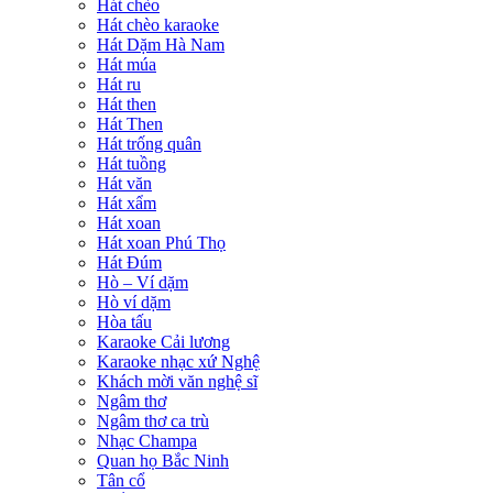
Hát chèo
Hát chèo karaoke
Hát Dặm Hà Nam
Hát múa
Hát ru
Hát then
Hát Then
Hát trống quân
Hát tuồng
Hát văn
Hát xẩm
Hát xoan
Hát xoan Phú Thọ
Hát Đúm
Hò – Ví dặm
Hò ví dặm
Hòa tấu
Karaoke Cải lương
Karaoke nhạc xứ Nghệ
Khách mời văn nghệ sĩ
Ngâm thơ
Ngâm thơ ca trù
Nhạc Champa
Quan họ Bắc Ninh
Tân cổ