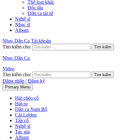
Thể loại khác
Độc tấu
Đờn ca tài tử
Nghệ sĩ
Nhạc sĩ
Album
Nhạc Dân Ca
Tài khoản
Tìm kiếm cho:
Nhạc Dân Ca
Video
Tìm kiếm cho:
Đăng nhập
|
Đăng ký
Primary Menu
Hát chèo cổ
Hát ru
Dân ca Nam Bộ
Cải Lương
Tân cổ
Nghệ sĩ
Tác giả
Album