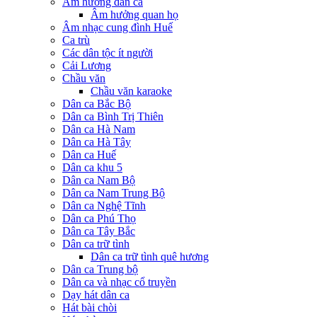
Âm hưởng dân ca
Âm hưởng quan họ
Âm nhạc cung đình Huế
Ca trù
Các dân tộc ít người
Cải Lương
Chầu văn
Chầu văn karaoke
Dân ca Bắc Bộ
Dân ca Bình Trị Thiên
Dân ca Hà Nam
Dân ca Hà Tây
Dân ca Huế
Dân ca khu 5
Dân ca Nam Bộ
Dân ca Nam Trung Bộ
Dân ca Nghệ Tĩnh
Dân ca Phú Thọ
Dân ca Tây Bắc
Dân ca trữ tình
Dân ca trữ tình quê hương
Dân ca Trung bộ
Dân ca và nhạc cổ truyền
Dạy hát dân ca
Hát bài chòi