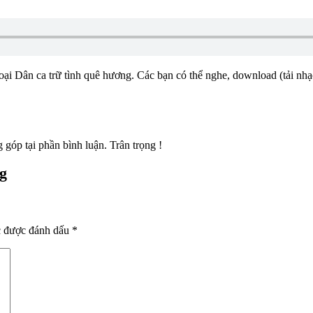
loại Dân ca trữ tình quê hương. Các bạn có thể nghe, download (tải nh
góp tại phần bình luận. Trân trọng !
g
c được đánh dấu
*