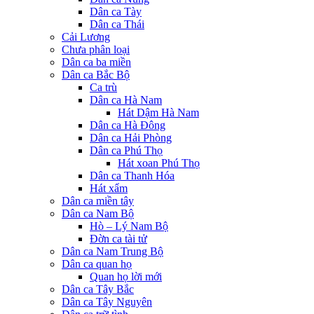
Dân ca Tày
Dân ca Thái
Cải Lương
Chưa phân loại
Dân ca ba miền
Dân ca Bắc Bộ
Ca trù
Dân ca Hà Nam
Hát Dậm Hà Nam
Dân ca Hà Đông
Dân ca Hải Phòng
Dân ca Phú Thọ
Hát xoan Phú Thọ
Dân ca Thanh Hóa
Hát xẩm
Dân ca miền tây
Dân ca Nam Bộ
Hò – Lý Nam Bộ
Đờn ca tài tử
Dân ca Nam Trung Bộ
Dân ca quan họ
Quan họ lời mới
Dân ca Tây Bắc
Dân ca Tây Nguyên