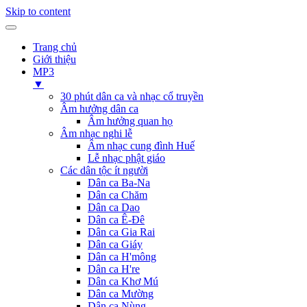
Skip to content
Trang chủ
Giới thiệu
MP3
▼
30 phút dân ca và nhạc cổ truyền
Âm hưởng dân ca
Âm hưởng quan họ
Âm nhạc nghi lễ
Âm nhạc cung đình Huế
Lễ nhạc phật giáo
Các dân tộc ít người
Dân ca Ba-Na
Dân ca Chăm
Dân ca Dao
Dân ca Ê-Đê
Dân ca Gia Rai
Dân ca Giáy
Dân ca H'mông
Dân ca H're
Dân ca Khơ Mú
Dân ca Mường
Dân ca Nùng