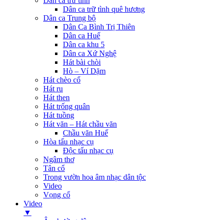
Dân ca trữ tình
Dân ca trữ tình quê hương
Dân ca Trung bộ
Dân Ca Bình Trị Thiên
Dân ca Huế
Dân ca khu 5
Dân ca Xứ Nghệ
Hát bài chòi
Hò – Ví Dặm
Hát chèo cổ
Hát ru
Hát then
Hát trống quân
Hát tuồng
Hát văn – Hát chầu văn
Chầu văn Huế
Hòa tấu nhạc cụ
Độc tấu nhạc cụ
Ngâm thơ
Tân cổ
Trong vườn hoa âm nhạc dân tộc
Video
Vọng cổ
Video
▼