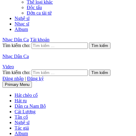
Thể loại khác
Độc tấu
Đờn ca tài tử
Nghệ sĩ
Nhạc sĩ
Album
Nhạc Dân Ca
Tài khoản
Tìm kiếm cho:
Nhạc Dân Ca
Video
Tìm kiếm cho:
Đăng nhập
|
Đăng ký
Primary Menu
Hát chèo cổ
Hát ru
Dân ca Nam Bộ
Cải Lương
Tân cổ
Nghệ sĩ
Tác giả
Album