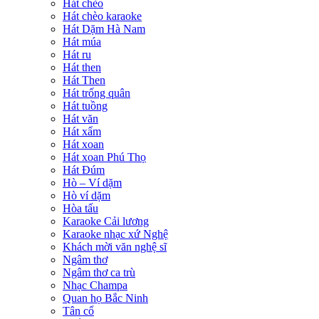
Hát chèo
Hát chèo karaoke
Hát Dặm Hà Nam
Hát múa
Hát ru
Hát then
Hát Then
Hát trống quân
Hát tuồng
Hát văn
Hát xẩm
Hát xoan
Hát xoan Phú Thọ
Hát Đúm
Hò – Ví dặm
Hò ví dặm
Hòa tấu
Karaoke Cải lương
Karaoke nhạc xứ Nghệ
Khách mời văn nghệ sĩ
Ngâm thơ
Ngâm thơ ca trù
Nhạc Champa
Quan họ Bắc Ninh
Tân cổ