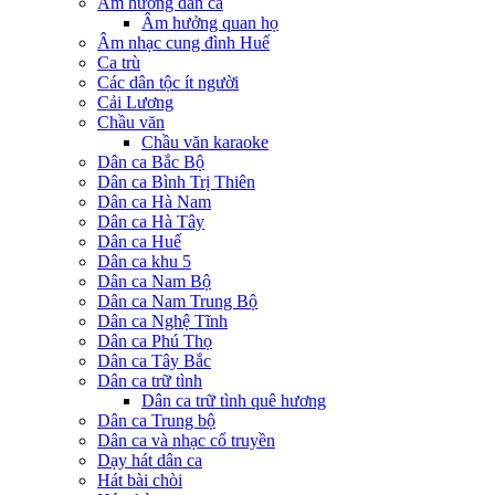
Âm hưởng dân ca
Âm hưởng quan họ
Âm nhạc cung đình Huế
Ca trù
Các dân tộc ít người
Cải Lương
Chầu văn
Chầu văn karaoke
Dân ca Bắc Bộ
Dân ca Bình Trị Thiên
Dân ca Hà Nam
Dân ca Hà Tây
Dân ca Huế
Dân ca khu 5
Dân ca Nam Bộ
Dân ca Nam Trung Bộ
Dân ca Nghệ Tĩnh
Dân ca Phú Thọ
Dân ca Tây Bắc
Dân ca trữ tình
Dân ca trữ tình quê hương
Dân ca Trung bộ
Dân ca và nhạc cổ truyền
Dạy hát dân ca
Hát bài chòi