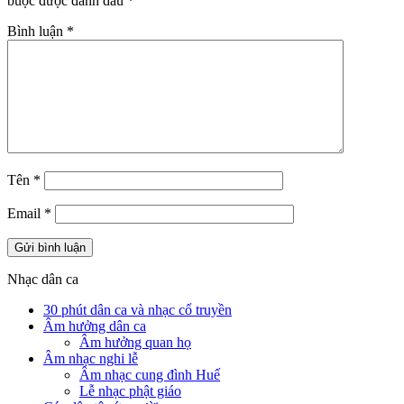
buộc được đánh dấu
*
Bình luận
*
Tên
*
Email
*
Nhạc dân ca
30 phút dân ca và nhạc cổ truyền
Âm hưởng dân ca
Âm hưởng quan họ
Âm nhạc nghi lễ
Âm nhạc cung đình Huế
Lễ nhạc phật giáo