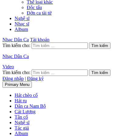
Thể loại khác
Độc tấu
Đờn ca tài tử
Nghệ sĩ
Nhạc sĩ
Album
Nhạc Dân Ca
Tài khoản
Tìm kiếm cho:
Nhạc Dân Ca
Video
Tìm kiếm cho:
Đăng nhập
|
Đăng ký
Primary Menu
Hát chèo cổ
Hát ru
Dân ca Nam Bộ
Cải Lương
Tân cổ
Nghệ sĩ
Tác giả
Album