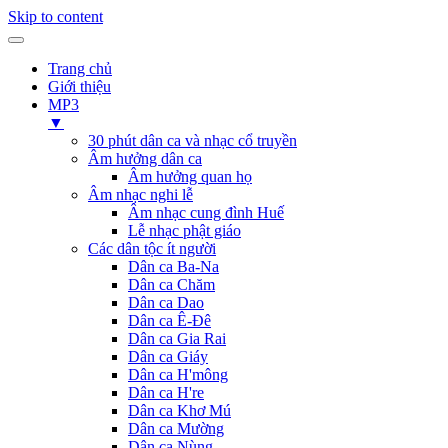
Skip to content
Trang chủ
Giới thiệu
MP3
▼
30 phút dân ca và nhạc cổ truyền
Âm hưởng dân ca
Âm hưởng quan họ
Âm nhạc nghi lễ
Âm nhạc cung đình Huế
Lễ nhạc phật giáo
Các dân tộc ít người
Dân ca Ba-Na
Dân ca Chăm
Dân ca Dao
Dân ca Ê-Đê
Dân ca Gia Rai
Dân ca Giáy
Dân ca H'mông
Dân ca H're
Dân ca Khơ Mú
Dân ca Mường
Dân ca Nùng