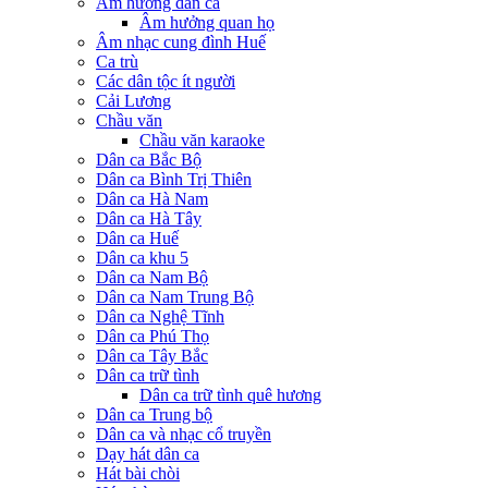
Âm hưởng dân ca
Âm hưởng quan họ
Âm nhạc cung đình Huế
Ca trù
Các dân tộc ít người
Cải Lương
Chầu văn
Chầu văn karaoke
Dân ca Bắc Bộ
Dân ca Bình Trị Thiên
Dân ca Hà Nam
Dân ca Hà Tây
Dân ca Huế
Dân ca khu 5
Dân ca Nam Bộ
Dân ca Nam Trung Bộ
Dân ca Nghệ Tĩnh
Dân ca Phú Thọ
Dân ca Tây Bắc
Dân ca trữ tình
Dân ca trữ tình quê hương
Dân ca Trung bộ
Dân ca và nhạc cổ truyền
Dạy hát dân ca
Hát bài chòi