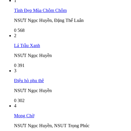
1
Tình Đẹp Mùa Chôm Chôm
NSƯT Ngọc Huyền, Đặng Thế Luân
0
568
2
Lá Trầu Xanh
NSƯT Ngọc Huyền
0
391
3
Điệu hò phu thê
NSƯT Ngọc Huyền
0
302
4
Mong Chờ
NSƯT Ngọc Huyền, NSUT Trọng Phúc