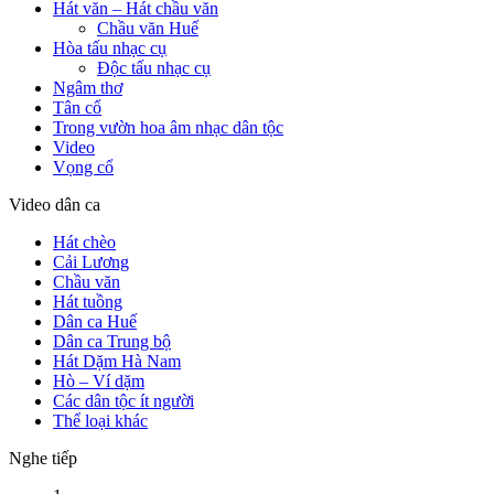
Hát văn – Hát chầu văn
Chầu văn Huế
Hòa tấu nhạc cụ
Độc tấu nhạc cụ
Ngâm thơ
Tân cổ
Trong vườn hoa âm nhạc dân tộc
Video
Vọng cổ
Video dân ca
Hát chèo
Cải Lương
Chầu văn
Hát tuồng
Dân ca Huế
Dân ca Trung bộ
Hát Dặm Hà Nam
Hò – Ví dặm
Các dân tộc ít người
Thể loại khác
Nghe tiếp