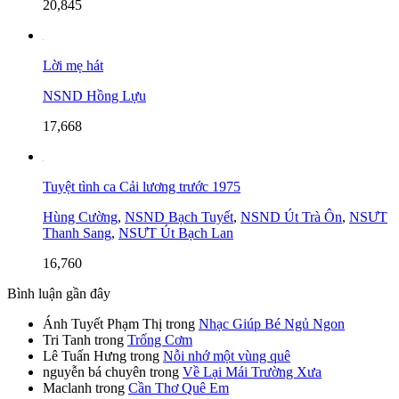
20,845
Lời mẹ hát
NSND Hồng Lựu
17,668
Tuyệt tình ca Cải lương trước 1975
Hùng Cường
,
NSND Bạch Tuyết
,
NSND Út Trà Ôn
,
NSƯT
Thanh Sang
,
NSƯT Út Bạch Lan
16,760
Bình luận gần đây
Ánh Tuyết Phạm Thị
trong
Nhạc Giúp Bé Ngủ Ngon
Tri Tanh
trong
Trống Cơm
Lê Tuấn Hưng
trong
Nỗi nhớ một vùng quê
nguyễn bá chuyên
trong
Về Lại Mái Trường Xưa
Maclanh
trong
Cần Thơ Quê Em