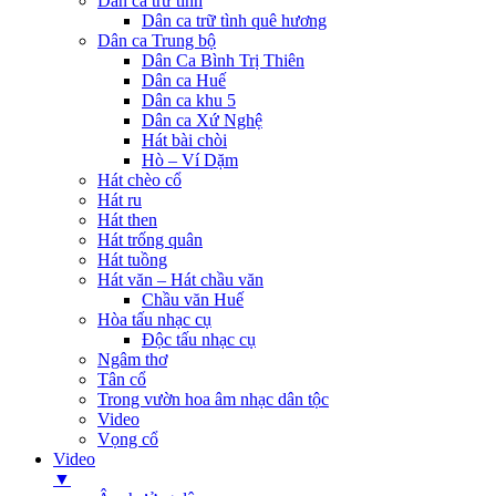
Dân ca trữ tình
Dân ca trữ tình quê hương
Dân ca Trung bộ
Dân Ca Bình Trị Thiên
Dân ca Huế
Dân ca khu 5
Dân ca Xứ Nghệ
Hát bài chòi
Hò – Ví Dặm
Hát chèo cổ
Hát ru
Hát then
Hát trống quân
Hát tuồng
Hát văn – Hát chầu văn
Chầu văn Huế
Hòa tấu nhạc cụ
Độc tấu nhạc cụ
Ngâm thơ
Tân cổ
Trong vườn hoa âm nhạc dân tộc
Video
Vọng cổ
Video
▼