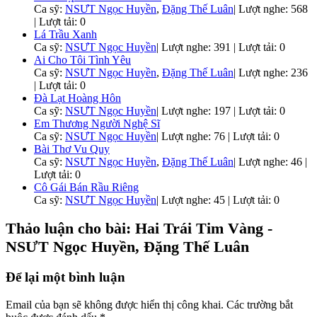
Ca sỹ:
NSƯT Ngọc Huyền
,
Đặng Thế Luân
|
Lượt nghe: 568
| Lượt tải: 0
Lá Trầu Xanh
Ca sỹ:
NSƯT Ngọc Huyền
|
Lượt nghe: 391 | Lượt tải: 0
Ai Cho Tôi Tình Yêu
Ca sỹ:
NSƯT Ngọc Huyền
,
Đặng Thế Luân
|
Lượt nghe: 236
| Lượt tải: 0
Đà Lạt Hoàng Hôn
Ca sỹ:
NSƯT Ngọc Huyền
|
Lượt nghe: 197 | Lượt tải: 0
Em Thương Người Nghệ Sĩ
Ca sỹ:
NSƯT Ngọc Huyền
|
Lượt nghe: 76 | Lượt tải: 0
Bài Thơ Vu Quy
Ca sỹ:
NSƯT Ngọc Huyền
,
Đặng Thế Luân
|
Lượt nghe: 46 |
Lượt tải: 0
Cô Gái Bán Rầu Riêng
Ca sỹ:
NSƯT Ngọc Huyền
|
Lượt nghe: 45 | Lượt tải: 0
Thảo luận cho bài: Hai Trái Tim Vàng -
NSƯT Ngọc Huyền, Đặng Thế Luân
Để lại một bình luận
Email của bạn sẽ không được hiển thị công khai.
Các trường bắt