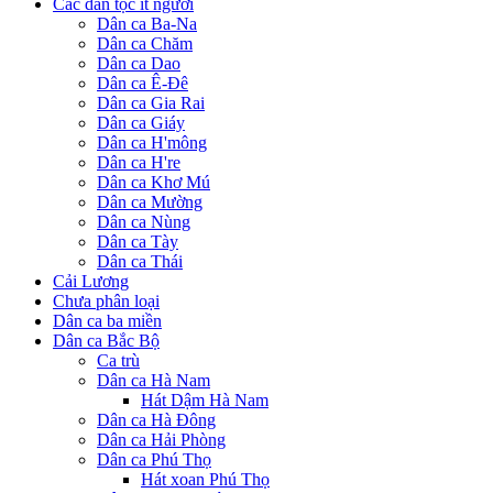
Các dân tộc ít người
Dân ca Ba-Na
Dân ca Chăm
Dân ca Dao
Dân ca Ê-Đê
Dân ca Gia Rai
Dân ca Giáy
Dân ca H'mông
Dân ca H're
Dân ca Khơ Mú
Dân ca Mường
Dân ca Nùng
Dân ca Tày
Dân ca Thái
Cải Lương
Chưa phân loại
Dân ca ba miền
Dân ca Bắc Bộ
Ca trù
Dân ca Hà Nam
Hát Dậm Hà Nam
Dân ca Hà Đông
Dân ca Hải Phòng
Dân ca Phú Thọ
Hát xoan Phú Thọ