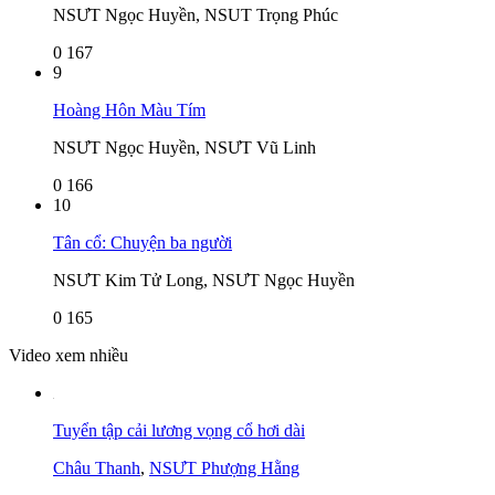
NSƯT Ngọc Huyền, NSUT Trọng Phúc
0
167
9
Hoàng Hôn Màu Tím
NSƯT Ngọc Huyền, NSƯT Vũ Linh
0
166
10
Tân cổ: Chuyện ba người
NSƯT Kim Tử Long, NSƯT Ngọc Huyền
0
165
Video xem nhiều
Tuyển tập cải lương vọng cổ hơi dài
Châu Thanh
,
NSƯT Phượng Hằng