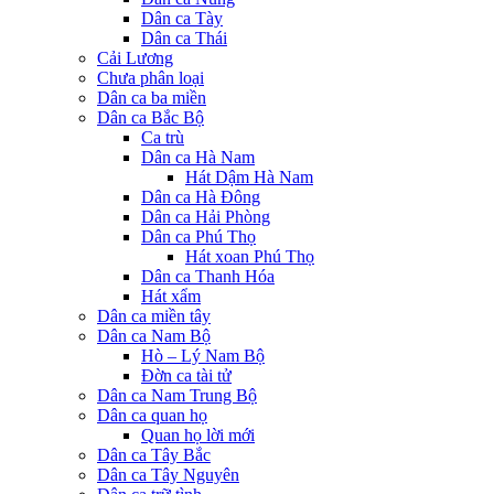
Dân ca Tày
Dân ca Thái
Cải Lương
Chưa phân loại
Dân ca ba miền
Dân ca Bắc Bộ
Ca trù
Dân ca Hà Nam
Hát Dậm Hà Nam
Dân ca Hà Đông
Dân ca Hải Phòng
Dân ca Phú Thọ
Hát xoan Phú Thọ
Dân ca Thanh Hóa
Hát xẩm
Dân ca miền tây
Dân ca Nam Bộ
Hò – Lý Nam Bộ
Đờn ca tài tử
Dân ca Nam Trung Bộ
Dân ca quan họ
Quan họ lời mới
Dân ca Tây Bắc
Dân ca Tây Nguyên