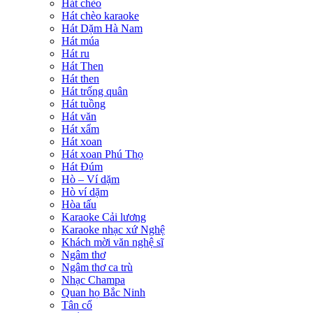
Hát chèo
Hát chèo karaoke
Hát Dặm Hà Nam
Hát múa
Hát ru
Hát Then
Hát then
Hát trống quân
Hát tuồng
Hát văn
Hát xẩm
Hát xoan
Hát xoan Phú Thọ
Hát Đúm
Hò – Ví dặm
Hò ví dặm
Hòa tấu
Karaoke Cải lương
Karaoke nhạc xứ Nghệ
Khách mời văn nghệ sĩ
Ngâm thơ
Ngâm thơ ca trù
Nhạc Champa
Quan họ Bắc Ninh
Tân cổ