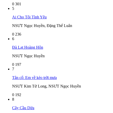
0
301
5
Ai Cho Tôi Tình Yêu
NSƯT Ngọc Huyền, Đặng Thế Luân
0
236
6
Đà Lạt Hoàng Hôn
NSƯT Ngọc Huyền
0
197
7
Tân cổ: Em về kẻo trời mưa
NSƯT Kim Tử Long, NSƯT Ngọc Huyền
0
192
8
Cây Cầu Dừa