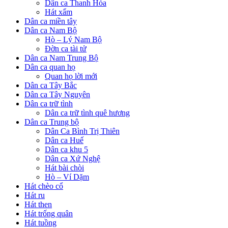
Dân ca Thanh Hóa
Hát xẩm
Dân ca miền tây
Dân ca Nam Bộ
Hò – Lý Nam Bộ
Đờn ca tài tử
Dân ca Nam Trung Bộ
Dân ca quan họ
Quan họ lời mới
Dân ca Tây Bắc
Dân ca Tây Nguyên
Dân ca trữ tình
Dân ca trữ tình quê hương
Dân ca Trung bộ
Dân Ca Bình Trị Thiên
Dân ca Huế
Dân ca khu 5
Dân ca Xứ Nghệ
Hát bài chòi
Hò – Ví Dặm
Hát chèo cổ
Hát ru
Hát then
Hát trống quân
Hát tuồng