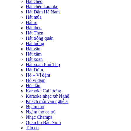
Hát chèo
Hát chèo karaoke
Hát Dặm Hà Nam
Hát múa
Hát ru
Hát then
Hát Then
Hát trống quân
Hát tuồng
Hát văn
Hát xẩm
Hát xoan
Hát xoan Phú Thọ
Hát Đúm
Hò – Ví dặm
Hò ví dặm
Hòa tấu
Karaoke Cải lương
Karaoke nhạc xứ Nghệ
Khách mời văn nghệ sĩ
Ngâm thơ
Ngâm thơ ca trù
Nhạc Champa
Quan họ Bắc Ninh
Tân cổ