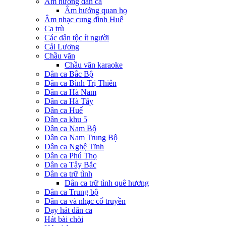
Âm hưởng dân ca
Âm hưởng quan họ
Âm nhạc cung đình Huế
Ca trù
Các dân tộc ít người
Cải Lương
Chầu văn
Chầu văn karaoke
Dân ca Bắc Bộ
Dân ca Bình Trị Thiên
Dân ca Hà Nam
Dân ca Hà Tây
Dân ca Huế
Dân ca khu 5
Dân ca Nam Bộ
Dân ca Nam Trung Bộ
Dân ca Nghệ Tĩnh
Dân ca Phú Thọ
Dân ca Tây Bắc
Dân ca trữ tình
Dân ca trữ tình quê hương
Dân ca Trung bộ
Dân ca và nhạc cổ truyền
Dạy hát dân ca
Hát bài chòi