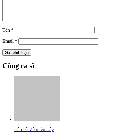
Tên
*
Email
*
Cùng ca sĩ
Tân cổ Về miền Tây