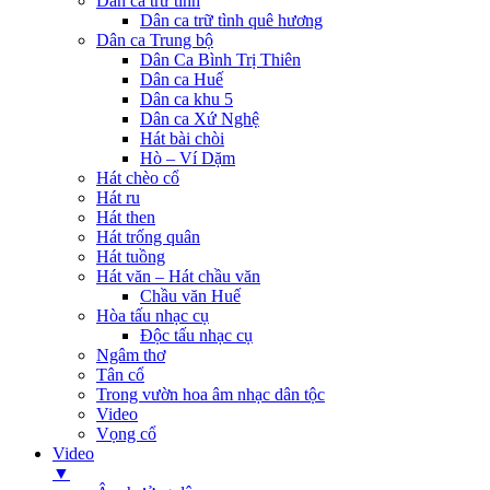
Dân ca trữ tình
Dân ca trữ tình quê hương
Dân ca Trung bộ
Dân Ca Bình Trị Thiên
Dân ca Huế
Dân ca khu 5
Dân ca Xứ Nghệ
Hát bài chòi
Hò – Ví Dặm
Hát chèo cổ
Hát ru
Hát then
Hát trống quân
Hát tuồng
Hát văn – Hát chầu văn
Chầu văn Huế
Hòa tấu nhạc cụ
Độc tấu nhạc cụ
Ngâm thơ
Tân cổ
Trong vườn hoa âm nhạc dân tộc
Video
Vọng cổ
Video
▼