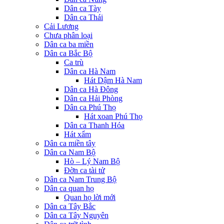
Dân ca Tày
Dân ca Thái
Cải Lương
Chưa phân loại
Dân ca ba miền
Dân ca Bắc Bộ
Ca trù
Dân ca Hà Nam
Hát Dậm Hà Nam
Dân ca Hà Đông
Dân ca Hải Phòng
Dân ca Phú Thọ
Hát xoan Phú Thọ
Dân ca Thanh Hóa
Hát xẩm
Dân ca miền tây
Dân ca Nam Bộ
Hò – Lý Nam Bộ
Đờn ca tài tử
Dân ca Nam Trung Bộ
Dân ca quan họ
Quan họ lời mới
Dân ca Tây Bắc
Dân ca Tây Nguyên