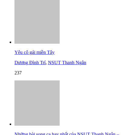
Yêu cô gái miền Tây
Dương Đình Trí
,
NSUT Thanh Ngân
237
Những bài song ca hay nhất của NSUT Thanh Ngân –