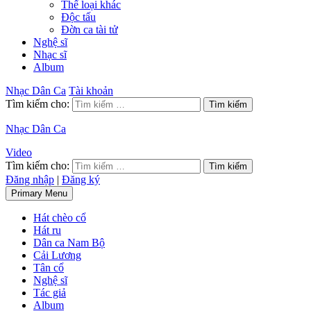
Thể loại khác
Độc tấu
Đờn ca tài tử
Nghệ sĩ
Nhạc sĩ
Album
Nhạc Dân Ca
Tài khoản
Tìm kiếm cho:
Nhạc Dân Ca
Video
Tìm kiếm cho:
Đăng nhập
|
Đăng ký
Primary Menu
Hát chèo cổ
Hát ru
Dân ca Nam Bộ
Cải Lương
Tân cổ
Nghệ sĩ
Tác giả
Album