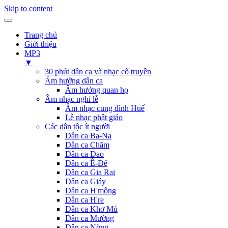
Skip to content
Trang chủ
Giới thiệu
MP3
▼
30 phút dân ca và nhạc cổ truyền
Âm hưởng dân ca
Âm hưởng quan họ
Âm nhạc nghi lễ
Âm nhạc cung đình Huế
Lễ nhạc phật giáo
Các dân tộc ít người
Dân ca Ba-Na
Dân ca Chăm
Dân ca Dao
Dân ca Ê-Đê
Dân ca Gia Rai
Dân ca Giáy
Dân ca H'mông
Dân ca H're
Dân ca Khơ Mú
Dân ca Mường
Dân ca Nùng