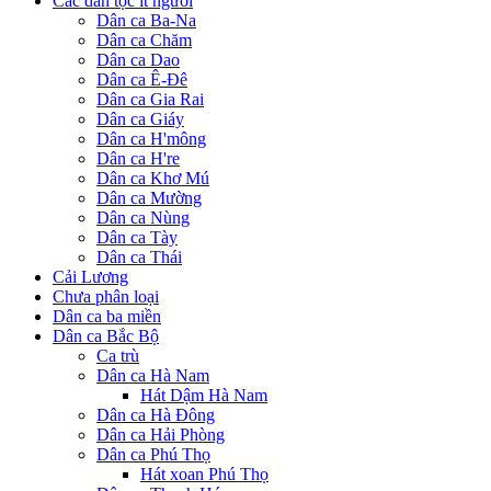
Các dân tộc ít người
Dân ca Ba-Na
Dân ca Chăm
Dân ca Dao
Dân ca Ê-Đê
Dân ca Gia Rai
Dân ca Giáy
Dân ca H'mông
Dân ca H're
Dân ca Khơ Mú
Dân ca Mường
Dân ca Nùng
Dân ca Tày
Dân ca Thái
Cải Lương
Chưa phân loại
Dân ca ba miền
Dân ca Bắc Bộ
Ca trù
Dân ca Hà Nam
Hát Dậm Hà Nam
Dân ca Hà Đông
Dân ca Hải Phòng
Dân ca Phú Thọ
Hát xoan Phú Thọ