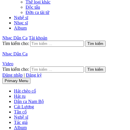
Thể loại khác
Độc tấu
Đờn ca tài tử
Nghệ sĩ
Nhạc sĩ
Album
Nhạc Dân Ca
Tài khoản
Tìm kiếm cho:
Nhạc Dân Ca
Video
Tìm kiếm cho:
Đăng nhập
|
Đăng ký
Primary Menu
Hát chèo cổ
Hát ru
Dân ca Nam Bộ
Cải Lương
Tân cổ
Nghệ sĩ
Tác giả
Album