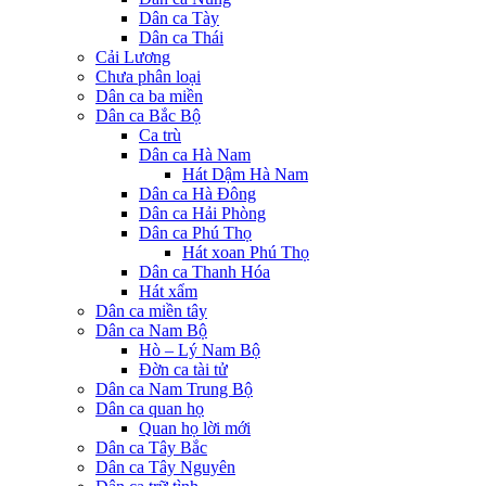
Dân ca Tày
Dân ca Thái
Cải Lương
Chưa phân loại
Dân ca ba miền
Dân ca Bắc Bộ
Ca trù
Dân ca Hà Nam
Hát Dậm Hà Nam
Dân ca Hà Đông
Dân ca Hải Phòng
Dân ca Phú Thọ
Hát xoan Phú Thọ
Dân ca Thanh Hóa
Hát xẩm
Dân ca miền tây
Dân ca Nam Bộ
Hò – Lý Nam Bộ
Đờn ca tài tử
Dân ca Nam Trung Bộ
Dân ca quan họ
Quan họ lời mới
Dân ca Tây Bắc
Dân ca Tây Nguyên