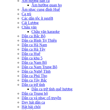
Âm hưởng dân ca
Âm hưởng quan họ
Âm nhạc cung đình Huế
Ca trù
Các dân tộc ít người
Cải Lương
Chầu văn
Chầu văn karaoke
Dân ca Bắc Bộ
Dân ca Bình Trị Thiên
Dân ca Hà Nam
Dân ca Hà Tây
Dân ca Huế
Dân ca khu 5
Dân ca Nam Bộ
Dân ca Nam Trung Bộ
Dân ca Nghệ Tĩnh
Dân ca Phú Thọ
Dân ca Tây Bắc
Dân ca trữ tình
Dân ca trữ tình quê hương
Dân ca Trung bộ
Dân ca và nhạc cổ truyền
Dạy hát dân ca
Hát bài chòi