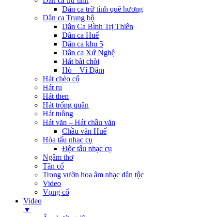
Dân ca trữ tình
Dân ca trữ tình quê hương
Dân ca Trung bộ
Dân Ca Bình Trị Thiên
Dân ca Huế
Dân ca khu 5
Dân ca Xứ Nghệ
Hát bài chòi
Hò – Ví Dặm
Hát chèo cổ
Hát ru
Hát then
Hát trống quân
Hát tuồng
Hát văn – Hát chầu văn
Chầu văn Huế
Hòa tấu nhạc cụ
Độc tấu nhạc cụ
Ngâm thơ
Tân cổ
Trong vườn hoa âm nhạc dân tộc
Video
Vọng cổ
Video
▼