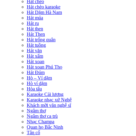
Hát chèo
Hát chèo karaoke
Hát Dặm Hà Nam
Hát múa
Hát ru
Hát then
Hát Then
Hát trống quân
Hát tuồng
Hát văn
Hát xẩm
Hát xoan
Hát xoan Phú Thọ
Hát Đúm
Hò – Ví dặm
Hò ví dặm
Hòa tấu
Karaoke Cải lương
Karaoke nhạc xứ Nghệ
Khách mời văn nghệ sĩ
Ngâm thơ
Ngâm thơ ca trù
Nhạc Champa
Quan họ Bắc Ninh
Tân cổ