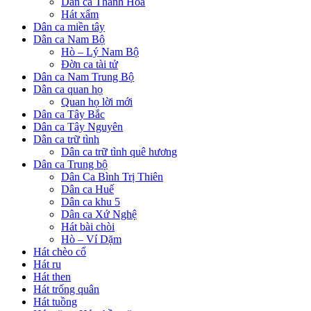
Dân ca Thanh Hóa
Hát xẩm
Dân ca miền tây
Dân ca Nam Bộ
Hò – Lý Nam Bộ
Đờn ca tài tử
Dân ca Nam Trung Bộ
Dân ca quan họ
Quan họ lời mới
Dân ca Tây Bắc
Dân ca Tây Nguyên
Dân ca trữ tình
Dân ca trữ tình quê hương
Dân ca Trung bộ
Dân Ca Bình Trị Thiên
Dân ca Huế
Dân ca khu 5
Dân ca Xứ Nghệ
Hát bài chòi
Hò – Ví Dặm
Hát chèo cổ
Hát ru
Hát then
Hát trống quân
Hát tuồng