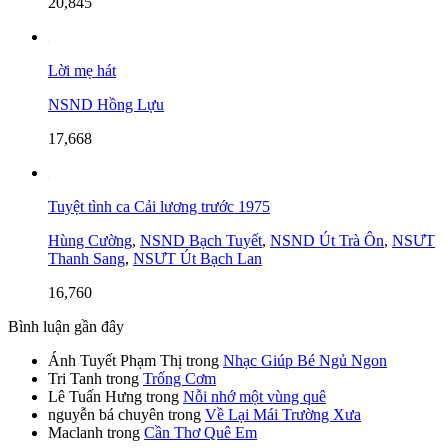
20,845
Lời mẹ hát
NSND Hồng Lựu
17,668
Tuyệt tình ca Cải lương trước 1975
Hùng Cường
,
NSND Bạch Tuyết
,
NSND Út Trà Ôn
,
NSƯT
Thanh Sang
,
NSƯT Út Bạch Lan
16,760
Bình luận gần đây
Ánh Tuyết Phạm Thị
trong
Nhạc Giúp Bé Ngủ Ngon
Tri Tanh
trong
Trống Cơm
Lê Tuấn Hưng
trong
Nỗi nhớ một vùng quê
nguyễn bá chuyên
trong
Về Lại Mái Trường Xưa
Maclanh
trong
Cần Thơ Quê Em