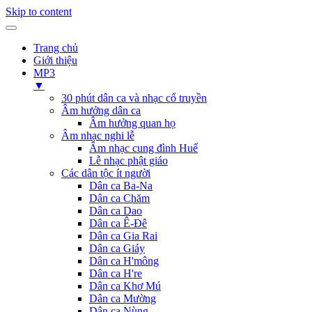
Skip to content
Trang chủ
Giới thiệu
MP3
▼
30 phút dân ca và nhạc cổ truyền
Âm hưởng dân ca
Âm hưởng quan họ
Âm nhạc nghi lễ
Âm nhạc cung đình Huế
Lễ nhạc phật giáo
Các dân tộc ít người
Dân ca Ba-Na
Dân ca Chăm
Dân ca Dao
Dân ca Ê-Đê
Dân ca Gia Rai
Dân ca Giáy
Dân ca H'mông
Dân ca H're
Dân ca Khơ Mú
Dân ca Mường
Dân ca Nùng