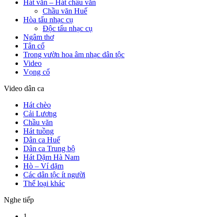
Hát văn – Hát chầu văn
Chầu văn Huế
Hòa tấu nhạc cụ
Độc tấu nhạc cụ
Ngâm thơ
Tân cổ
Trong vườn hoa âm nhạc dân tộc
Video
Vọng cổ
Video dân ca
Hát chèo
Cải Lương
Chầu văn
Hát tuồng
Dân ca Huế
Dân ca Trung bộ
Hát Dặm Hà Nam
Hò – Ví dặm
Các dân tộc ít người
Thể loại khác
Nghe tiếp
1