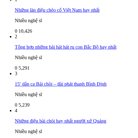
Những làn điệu chèo cổ Việt Nam hay nhất
Nhiều nghệ sĩ
0
10,426
2
Tổng hợp những bài hát hát ru con Bắc Bộ hay nhất
Nhiều nghệ sĩ
0
5,291
3
15′ dân ca Bài chòi – đài phát thanh Bình Định
Nhiều nghệ sĩ
0
5,239
4
Những điệu bài chòi hay nhất người xứ Quảng
Nhiều nghệ sĩ