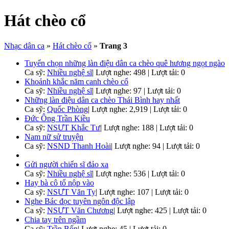
Hát chèo cổ
Nhạc dân ca
»
Hát chèo cổ
»
Trang 3
Tuyển chọn những làn điệu dân ca chèo quê hương ngọt ngào
Ca sỹ:
Nhiều nghệ sĩ
|
Lượt nghe: 498 | Lượt tải: 0
Khoảnh khắc năm canh chèo cổ
Ca sỹ:
Nhiều nghệ sĩ
|
Lượt nghe: 97 | Lượt tải: 0
Những làn điệu dân ca chèo Thái Bình hay nhất
Ca sỹ:
Quốc Phòng
|
Lượt nghe: 2,919 | Lượt tải: 0
Đức Ông Trần Kiều
Ca sỹ:
NSƯT Khắc Tư
|
Lượt nghe: 188 | Lượt tải: 0
Nam nữ sử truyện
Ca sỹ:
NSND Thanh Hoài
|
Lượt nghe: 94 | Lượt tải: 0
Gửi người chiến sĩ đảo xa
Ca sỹ:
Nhiều nghệ sĩ
|
Lượt nghe: 536 | Lượt tải: 0
Hay bà cô tổ nộp vào
Ca sỹ:
NSƯT Văn Ty
|
Lượt nghe: 107 | Lượt tải: 0
Nghe Bác đọc tuyên ngôn độc lập
Ca sỹ:
NSƯT Văn Chương
|
Lượt nghe: 425 | Lượt tải: 0
Chia tay trên ngầm
Ca sỹ:
Trần Bốn
|
Lượt nghe: 45 | Lượt tải: 0