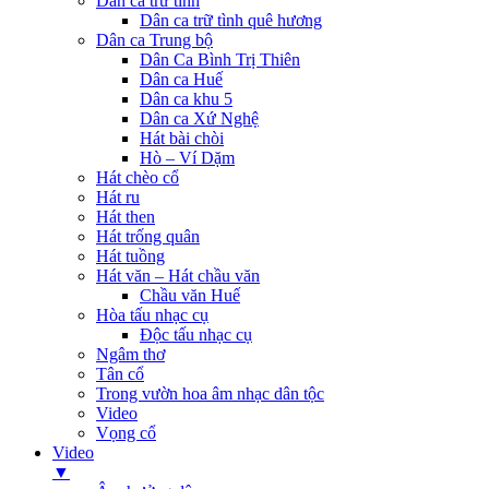
Dân ca trữ tình
Dân ca trữ tình quê hương
Dân ca Trung bộ
Dân Ca Bình Trị Thiên
Dân ca Huế
Dân ca khu 5
Dân ca Xứ Nghệ
Hát bài chòi
Hò – Ví Dặm
Hát chèo cổ
Hát ru
Hát then
Hát trống quân
Hát tuồng
Hát văn – Hát chầu văn
Chầu văn Huế
Hòa tấu nhạc cụ
Độc tấu nhạc cụ
Ngâm thơ
Tân cổ
Trong vườn hoa âm nhạc dân tộc
Video
Vọng cổ
Video
▼