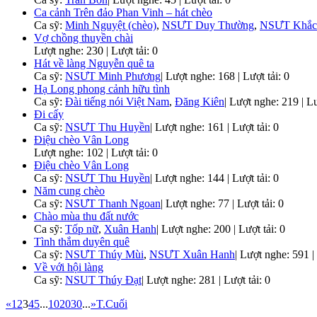
Ca cảnh Trên đảo Phan Vinh – hát chèo
Ca sỹ:
Minh Nguyệt (chèo)
,
NSƯT Duy Thường
,
NSƯT Khắc
Vợ chồng thuyền chài
Lượt nghe: 230 | Lượt tải: 0
Hát về làng Nguyễn quê ta
Ca sỹ:
NSƯT Minh Phương
|
Lượt nghe: 168 | Lượt tải: 0
Hạ Long phong cảnh hữu tình
Ca sỹ:
Đài tiếng nói Việt Nam
,
Đăng Kiên
|
Lượt nghe: 219 | Lư
Đi cấy
Ca sỹ:
NSƯT Thu Huyền
|
Lượt nghe: 161 | Lượt tải: 0
Điệu chèo Vân Long
Lượt nghe: 102 | Lượt tải: 0
Điệu chèo Vân Long
Ca sỹ:
NSƯT Thu Huyền
|
Lượt nghe: 144 | Lượt tải: 0
Năm cung chèo
Ca sỹ:
NSƯT Thanh Ngoan
|
Lượt nghe: 77 | Lượt tải: 0
Chào mùa thu đất nước
Ca sỹ:
Tốp nữ
,
Xuân Hanh
|
Lượt nghe: 200 | Lượt tải: 0
Tình thắm duyên quê
Ca sỹ:
NSƯT Thúy Mùi
,
NSƯT Xuân Hanh
|
Lượt nghe: 591 | 
Về với hội làng
Ca sỹ:
NSUT Thúy Đạt
|
Lượt nghe: 281 | Lượt tải: 0
«
1
2
3
4
5
...
10
20
30
...
»
T.Cuối