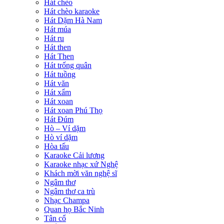
Hát chèo
Hát chèo karaoke
Hát Dặm Hà Nam
Hát múa
Hát ru
Hát then
Hát Then
Hát trống quân
Hát tuồng
Hát văn
Hát xẩm
Hát xoan
Hát xoan Phú Thọ
Hát Đúm
Hò – Ví dặm
Hò ví dặm
Hòa tấu
Karaoke Cải lương
Karaoke nhạc xứ Nghệ
Khách mời văn nghệ sĩ
Ngâm thơ
Ngâm thơ ca trù
Nhạc Champa
Quan họ Bắc Ninh
Tân cổ