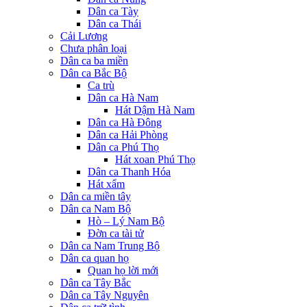
Dân ca Tày
Dân ca Thái
Cải Lương
Chưa phân loại
Dân ca ba miền
Dân ca Bắc Bộ
Ca trù
Dân ca Hà Nam
Hát Dậm Hà Nam
Dân ca Hà Đông
Dân ca Hải Phòng
Dân ca Phú Thọ
Hát xoan Phú Thọ
Dân ca Thanh Hóa
Hát xẩm
Dân ca miền tây
Dân ca Nam Bộ
Hò – Lý Nam Bộ
Đờn ca tài tử
Dân ca Nam Trung Bộ
Dân ca quan họ
Quan họ lời mới
Dân ca Tây Bắc
Dân ca Tây Nguyên