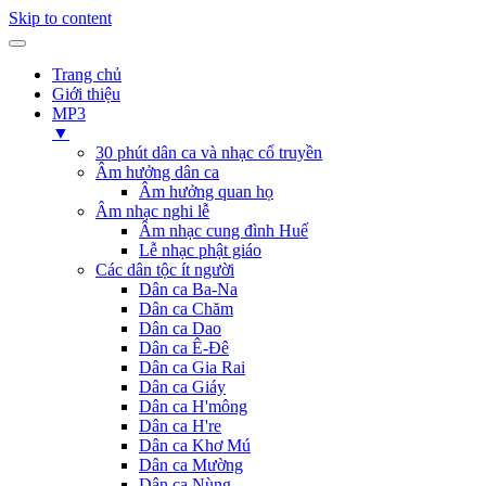
Skip to content
Trang chủ
Giới thiệu
MP3
▼
30 phút dân ca và nhạc cổ truyền
Âm hưởng dân ca
Âm hưởng quan họ
Âm nhạc nghi lễ
Âm nhạc cung đình Huế
Lễ nhạc phật giáo
Các dân tộc ít người
Dân ca Ba-Na
Dân ca Chăm
Dân ca Dao
Dân ca Ê-Đê
Dân ca Gia Rai
Dân ca Giáy
Dân ca H'mông
Dân ca H're
Dân ca Khơ Mú
Dân ca Mường
Dân ca Nùng