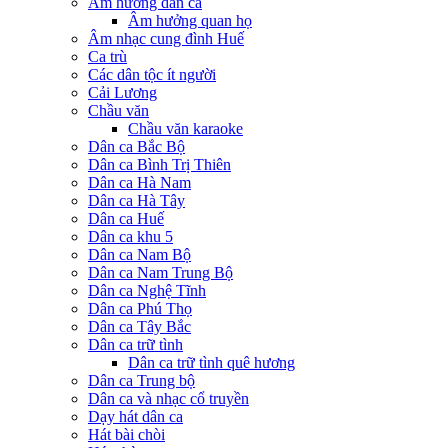
Âm hưởng dân ca
Âm hưởng quan họ
Âm nhạc cung đình Huế
Ca trù
Các dân tộc ít người
Cải Lương
Chầu văn
Chầu văn karaoke
Dân ca Bắc Bộ
Dân ca Bình Trị Thiên
Dân ca Hà Nam
Dân ca Hà Tây
Dân ca Huế
Dân ca khu 5
Dân ca Nam Bộ
Dân ca Nam Trung Bộ
Dân ca Nghệ Tĩnh
Dân ca Phú Thọ
Dân ca Tây Bắc
Dân ca trữ tình
Dân ca trữ tình quê hương
Dân ca Trung bộ
Dân ca và nhạc cổ truyền
Dạy hát dân ca
Hát bài chòi