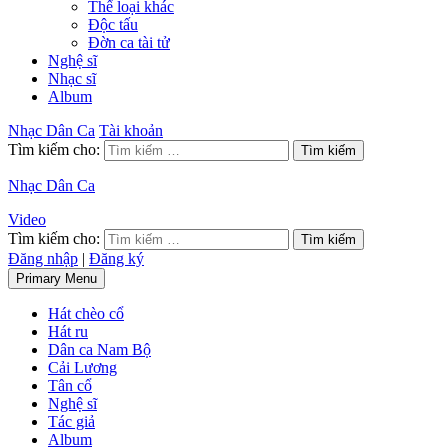
Thể loại khác
Độc tấu
Đờn ca tài tử
Nghệ sĩ
Nhạc sĩ
Album
Nhạc Dân Ca
Tài khoản
Tìm kiếm cho:
Nhạc Dân Ca
Video
Tìm kiếm cho:
Đăng nhập
|
Đăng ký
Primary Menu
Hát chèo cổ
Hát ru
Dân ca Nam Bộ
Cải Lương
Tân cổ
Nghệ sĩ
Tác giả
Album