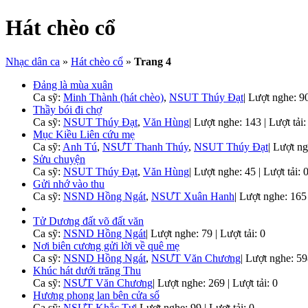
Hát chèo cổ
Nhạc dân ca
»
Hát chèo cổ
»
Trang 4
Đảng là mùa xuân
Ca sỹ:
Minh Thành (hát chèo)
,
NSUT Thúy Đạt
|
Lượt nghe: 90 
Thầy bói đi chợ
Ca sỹ:
NSUT Thúy Đạt
,
Văn Hùng
|
Lượt nghe: 143 | Lượt tải:
Mục Kiều Liên cứu mẹ
Ca sỹ:
Anh Tú
,
NSƯT Thanh Thúy
,
NSUT Thúy Đạt
|
Lượt ngh
Sửu chuyện
Ca sỹ:
NSUT Thúy Đạt
,
Văn Hùng
|
Lượt nghe: 45 | Lượt tải: 
Gửi nhớ vào thu
Ca sỹ:
NSND Hồng Ngát
,
NSƯT Xuân Hanh
|
Lượt nghe: 165 |
Tử Dương đất võ đất văn
Ca sỹ:
NSND Hồng Ngát
|
Lượt nghe: 79 | Lượt tải: 0
Nơi biên cương gửi lời về quê mẹ
Ca sỹ:
NSND Hồng Ngát
,
NSƯT Văn Chương
|
Lượt nghe: 598
Khúc hát dưới trăng Thu
Ca sỹ:
NSƯT Văn Chương
|
Lượt nghe: 269 | Lượt tải: 0
Hương phong lan bên cửa sổ
Ca sỹ:
NSƯT Khắc Tư
|
Lượt nghe: 99 | Lượt tải: 0