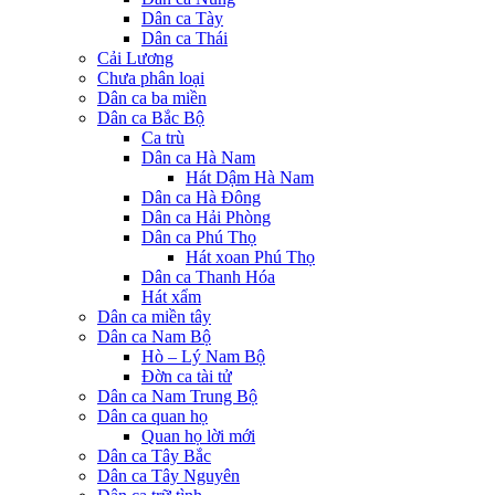
Dân ca Tày
Dân ca Thái
Cải Lương
Chưa phân loại
Dân ca ba miền
Dân ca Bắc Bộ
Ca trù
Dân ca Hà Nam
Hát Dậm Hà Nam
Dân ca Hà Đông
Dân ca Hải Phòng
Dân ca Phú Thọ
Hát xoan Phú Thọ
Dân ca Thanh Hóa
Hát xẩm
Dân ca miền tây
Dân ca Nam Bộ
Hò – Lý Nam Bộ
Đờn ca tài tử
Dân ca Nam Trung Bộ
Dân ca quan họ
Quan họ lời mới
Dân ca Tây Bắc
Dân ca Tây Nguyên