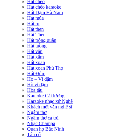
Hát chèo
Hát chèo karaoke
Hát Dặm Hà Nam
Hát múa
Hát ru
Hát then
Hát Then
Hát trống quân
Hát tuồng
Hát văn
Hát xẩm
Hát xoan
Hát xoan Phú Thọ
Hát Đúm
Hò – Ví dặm
Hò ví dặm
Hòa tấu
Karaoke Cải lương
Karaoke nhạc xứ Nghệ
Khách mời văn nghệ sĩ
Ngâm thơ
Ngâm thơ ca trù
Nhạc Champa
Quan họ Bắc Ninh
Tân cổ