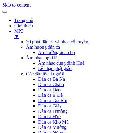
Skip to content
Trang chủ
Giới thiệu
MP3
▼
30 phút dân ca và nhạc cổ truyền
Âm hưởng dân ca
Âm hưởng quan họ
Âm nhạc nghi lễ
Âm nhạc cung đình Huế
Lễ nhạc phật giáo
Các dân tộc ít người
Dân ca Ba-Na
Dân ca Chăm
Dân ca Dao
Dân ca Ê-Đê
Dân ca Gia Rai
Dân ca Giáy
Dân ca H'mông
Dân ca H're
Dân ca Khơ Mú
Dân ca Mường
Dân ca Nùng