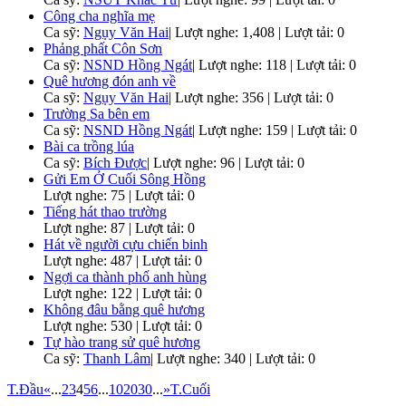
Công cha nghĩa mẹ
Ca sỹ:
Ngụy Văn Hai
|
Lượt nghe: 1,408 | Lượt tải: 0
Phảng phất Côn Sơn
Ca sỹ:
NSND Hồng Ngát
|
Lượt nghe: 118 | Lượt tải: 0
Quê hương đón anh về
Ca sỹ:
Ngụy Văn Hai
|
Lượt nghe: 356 | Lượt tải: 0
Trường Sa bên em
Ca sỹ:
NSND Hồng Ngát
|
Lượt nghe: 159 | Lượt tải: 0
Bài ca trồng lúa
Ca sỹ:
Bích Được
|
Lượt nghe: 96 | Lượt tải: 0
Gửi Em Ở Cuối Sông Hồng
Lượt nghe: 75 | Lượt tải: 0
Tiếng hát thao trường
Lượt nghe: 87 | Lượt tải: 0
Hát về người cựu chiến binh
Lượt nghe: 487 | Lượt tải: 0
Ngợi ca thành phố anh hùng
Lượt nghe: 122 | Lượt tải: 0
Không đâu bằng quê hương
Lượt nghe: 530 | Lượt tải: 0
Tự hào trang sử quê hương
Ca sỹ:
Thanh Lâm
|
Lượt nghe: 340 | Lượt tải: 0
T.Đầu
«
...
2
3
4
5
6
...
10
20
30
...
»
T.Cuối