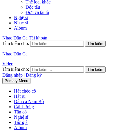
Thể loại khác
Độc tấu
Đờn ca tài tử
Nghệ sĩ
Nhạc sĩ
Album
Nhạc Dân Ca
Tài khoản
Tìm kiếm cho:
Nhạc Dân Ca
Video
Tìm kiếm cho:
Đăng nhập
|
Đăng ký
Primary Menu
Hát chèo cổ
Hát ru
Dân ca Nam Bộ
Cải Lương
Tân cổ
Nghệ sĩ
Tác giả
Album