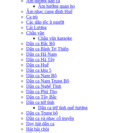
Âm hưởng dân ca
Âm hưởng quan họ
Âm nhạc cung đình Huế
Ca trù
Các dân tộc ít người
Cải Lương
Chầu văn
Chầu văn karaoke
Dân ca Bắc Bộ
Dân ca Bình Trị Thiên
Dân ca Hà Nam
Dân ca Hà Tây
Dân ca Huế
Dân ca khu 5
Dân ca Nam Bộ
Dân ca Nam Trung Bộ
Dân ca Nghệ Tĩnh
Dân ca Phú Thọ
Dân ca Tây Bắc
Dân ca trữ tình
Dân ca trữ tình quê hương
Dân ca Trung bộ
Dân ca và nhạc cổ truyền
Dạy hát dân ca
Hát bài chòi