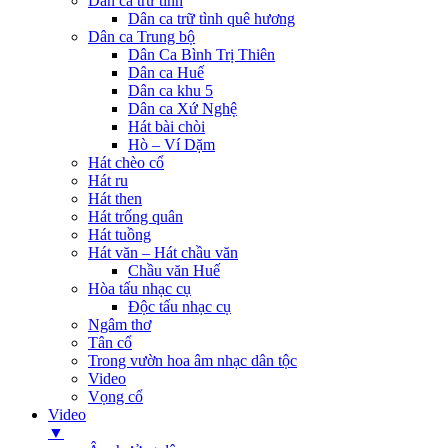
Dân ca trữ tình
Dân ca trữ tình quê hương
Dân ca Trung bộ
Dân Ca Bình Trị Thiên
Dân ca Huế
Dân ca khu 5
Dân ca Xứ Nghệ
Hát bài chòi
Hò – Ví Dặm
Hát chèo cổ
Hát ru
Hát then
Hát trống quân
Hát tuồng
Hát văn – Hát chầu văn
Chầu văn Huế
Hòa tấu nhạc cụ
Độc tấu nhạc cụ
Ngâm thơ
Tân cổ
Trong vườn hoa âm nhạc dân tộc
Video
Vọng cổ
Video
▼