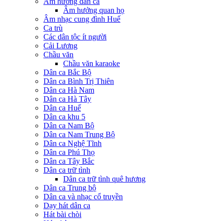
Âm hưởng dân ca
Âm hưởng quan họ
Âm nhạc cung đình Huế
Ca trù
Các dân tộc ít người
Cải Lương
Chầu văn
Chầu văn karaoke
Dân ca Bắc Bộ
Dân ca Bình Trị Thiên
Dân ca Hà Nam
Dân ca Hà Tây
Dân ca Huế
Dân ca khu 5
Dân ca Nam Bộ
Dân ca Nam Trung Bộ
Dân ca Nghệ Tĩnh
Dân ca Phú Thọ
Dân ca Tây Bắc
Dân ca trữ tình
Dân ca trữ tình quê hương
Dân ca Trung bộ
Dân ca và nhạc cổ truyền
Dạy hát dân ca
Hát bài chòi