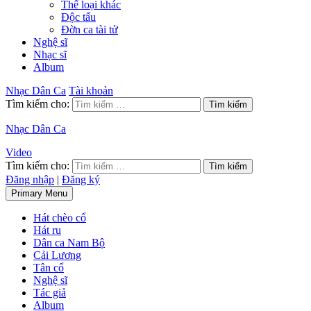
Thể loại khác
Độc tấu
Đờn ca tài tử
Nghệ sĩ
Nhạc sĩ
Album
Nhạc Dân Ca
Tài khoản
Tìm kiếm cho:
Nhạc Dân Ca
Video
Tìm kiếm cho:
Đăng nhập
|
Đăng ký
Primary Menu
Hát chèo cổ
Hát ru
Dân ca Nam Bộ
Cải Lương
Tân cổ
Nghệ sĩ
Tác giả
Album