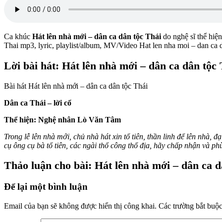
Ca khúc
Hát lên nhà mới – dân ca dân tộc Thái
do nghệ sĩ
thể hiệ
Thai mp3, lyric, playlist/album, MV/Video Hat len nha moi – dan ca
Lời bài hát: Hát lên nhà mới – dân ca dân tộc
Bài hát Hát lên nhà mới – dân ca dân tộc Thái
Dân ca Thái – lời cổ
Thể hiện: Nghệ nhân Lò Văn Tâm
Trong lễ lên nhà mới, chủ nhà hát xin tổ tiên, thần linh để lên nhà, 
cụ ông cụ bà tổ tiên, các ngài thổ công thổ địa, hãy chấp nhận và ph
Thảo luận cho bài: Hát lên nhà mới – dân ca d
Để lại một bình luận
Email của bạn sẽ không được hiển thị công khai.
Các trường bắt buộ