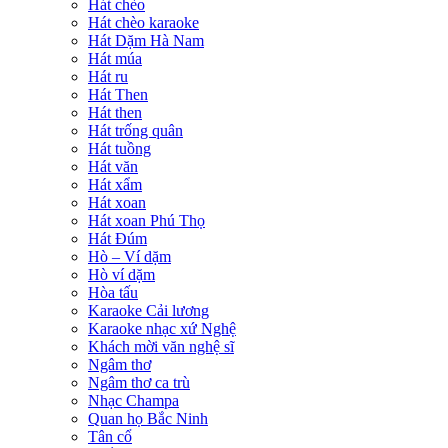
Hát chèo
Hát chèo karaoke
Hát Dặm Hà Nam
Hát múa
Hát ru
Hát Then
Hát then
Hát trống quân
Hát tuồng
Hát văn
Hát xẩm
Hát xoan
Hát xoan Phú Thọ
Hát Đúm
Hò – Ví dặm
Hò ví dặm
Hòa tấu
Karaoke Cải lương
Karaoke nhạc xứ Nghệ
Khách mời văn nghệ sĩ
Ngâm thơ
Ngâm thơ ca trù
Nhạc Champa
Quan họ Bắc Ninh
Tân cổ