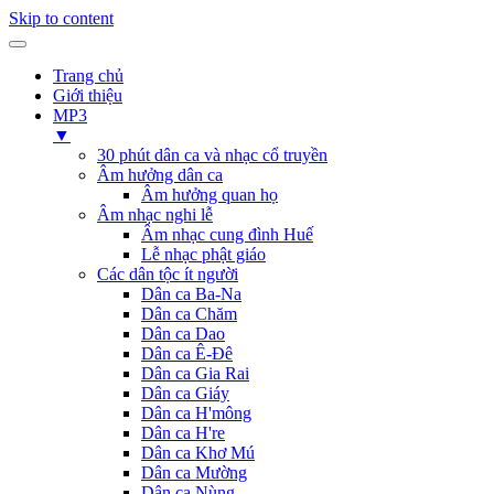
Skip to content
Trang chủ
Giới thiệu
MP3
▼
30 phút dân ca và nhạc cổ truyền
Âm hưởng dân ca
Âm hưởng quan họ
Âm nhạc nghi lễ
Âm nhạc cung đình Huế
Lễ nhạc phật giáo
Các dân tộc ít người
Dân ca Ba-Na
Dân ca Chăm
Dân ca Dao
Dân ca Ê-Đê
Dân ca Gia Rai
Dân ca Giáy
Dân ca H'mông
Dân ca H're
Dân ca Khơ Mú
Dân ca Mường
Dân ca Nùng