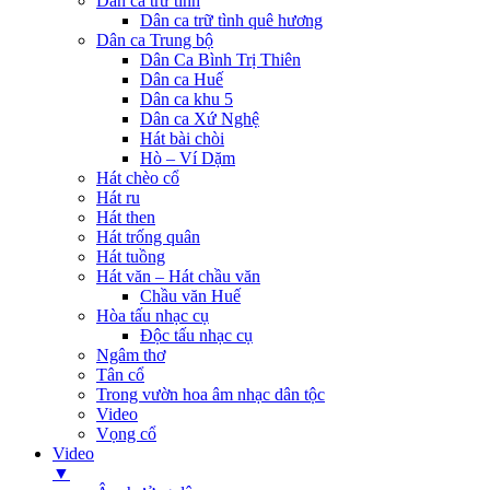
Dân ca trữ tình
Dân ca trữ tình quê hương
Dân ca Trung bộ
Dân Ca Bình Trị Thiên
Dân ca Huế
Dân ca khu 5
Dân ca Xứ Nghệ
Hát bài chòi
Hò – Ví Dặm
Hát chèo cổ
Hát ru
Hát then
Hát trống quân
Hát tuồng
Hát văn – Hát chầu văn
Chầu văn Huế
Hòa tấu nhạc cụ
Độc tấu nhạc cụ
Ngâm thơ
Tân cổ
Trong vườn hoa âm nhạc dân tộc
Video
Vọng cổ
Video
▼