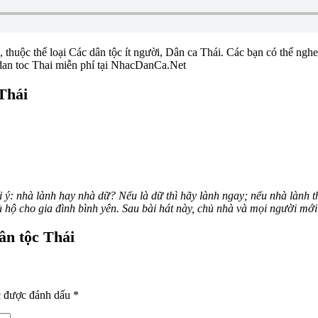
n, thuộc thể loại Các dân tộc ít người, Dân ca Thái. Các bạn có thể nghe
 dan toc Thai miễn phí tại NhacDanCa.Net
 Thái
đại ý: nhà lành hay nhà dữ? Nếu là dữ thì hãy lành ngay; nếu nhà lành t
ù hộ cho gia đình bình yên.
Sau bài hát này, chủ nhà và mọi người mới
ân tộc Thái
c được đánh dấu
*