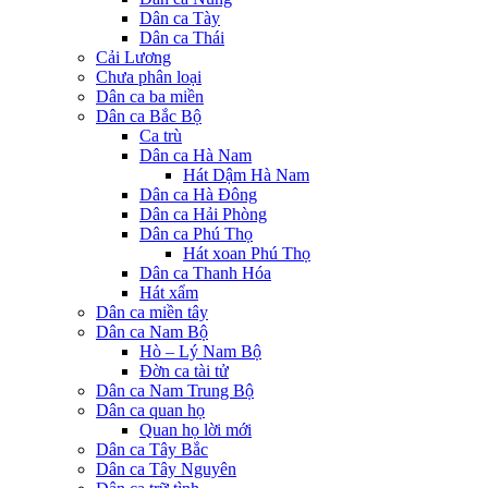
Dân ca Tày
Dân ca Thái
Cải Lương
Chưa phân loại
Dân ca ba miền
Dân ca Bắc Bộ
Ca trù
Dân ca Hà Nam
Hát Dậm Hà Nam
Dân ca Hà Đông
Dân ca Hải Phòng
Dân ca Phú Thọ
Hát xoan Phú Thọ
Dân ca Thanh Hóa
Hát xẩm
Dân ca miền tây
Dân ca Nam Bộ
Hò – Lý Nam Bộ
Đờn ca tài tử
Dân ca Nam Trung Bộ
Dân ca quan họ
Quan họ lời mới
Dân ca Tây Bắc
Dân ca Tây Nguyên