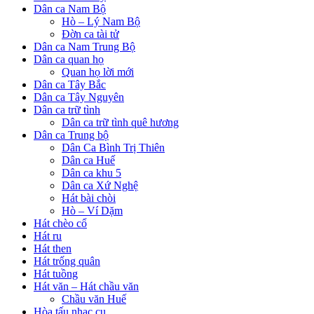
Dân ca Nam Bộ
Hò – Lý Nam Bộ
Đờn ca tài tử
Dân ca Nam Trung Bộ
Dân ca quan họ
Quan họ lời mới
Dân ca Tây Bắc
Dân ca Tây Nguyên
Dân ca trữ tình
Dân ca trữ tình quê hương
Dân ca Trung bộ
Dân Ca Bình Trị Thiên
Dân ca Huế
Dân ca khu 5
Dân ca Xứ Nghệ
Hát bài chòi
Hò – Ví Dặm
Hát chèo cổ
Hát ru
Hát then
Hát trống quân
Hát tuồng
Hát văn – Hát chầu văn
Chầu văn Huế
Hòa tấu nhạc cụ