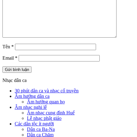
Tên
*
Email
*
Nhạc dân ca
30 phút dân ca và nhạc cổ truyền
Âm hưởng dân ca
Âm hưởng quan họ
Âm nhạc nghi lễ
Âm nhạc cung đình Huế
Lễ nhạc phật giáo
Các dân tộc ít người
Dân ca Ba-Na
Dân ca Chăm