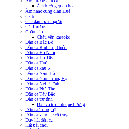
Âm hưởng dân ca
Âm hưởng quan họ
Âm nhạc cung đình Huế
Ca trù
Các dân tộc ít người
Cải Lương
Chầu văn
Chầu văn karaoke
Dân ca Bắc Bộ
Dân ca Bình Trị Thiên
Dân ca Hà Nam
Dân ca Hà Tây
Dân ca Huế
Dân ca khu 5
Dân ca Nam Bộ
Dân ca Nam Trung Bộ
Dân ca Nghệ Tĩnh
Dân ca Phú Thọ
Dân ca Tây Bắc
Dân ca trữ tình
Dân ca trữ tình quê hương
Dân ca Trung bộ
Dân ca và nhạc cổ truyền
Dạy hát dân ca
Hát bài chòi