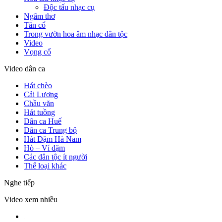
Độc tấu nhạc cụ
Ngâm thơ
Tân cổ
Trong vườn hoa âm nhạc dân tộc
Video
Vọng cổ
Video dân ca
Hát chèo
Cải Lương
Chầu văn
Hát tuồng
Dân ca Huế
Dân ca Trung bộ
Hát Dặm Hà Nam
Hò – Ví dặm
Các dân tộc ít người
Thể loại khác
Nghe tiếp
Video xem nhiều