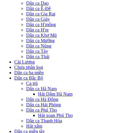
Dân ca Dao
Dân ca Ê-Đê
Dân ca Gia Rai
Dân ca Giáy
Dân ca H'mông
Dân ca H're
Dân ca Khơ Mú
Dân ca Mường
Dân ca Nùng
Dân ca Tày
Dân ca Thái
Cải Lương
Chưa phân loại
Dân ca ba miền
Dân ca Bắc Bộ
Ca trù
Dân ca Hà Nam
Hát Dậm Hà Nam
Dân ca Hà Đông
Dân ca Hải Phòng
Dân ca Phú Thọ
Hát xoan Phú Thọ
Dân ca Thanh Hóa
Hát xẩm
Dân ca miền tây