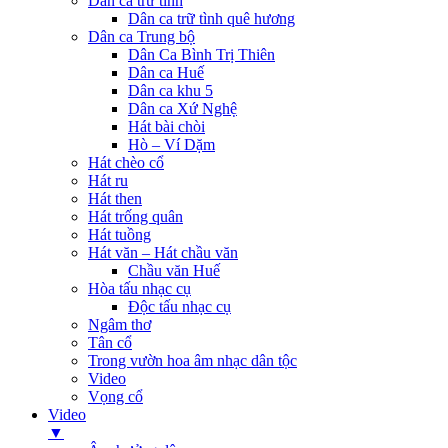
Dân ca trữ tình
Dân ca trữ tình quê hương
Dân ca Trung bộ
Dân Ca Bình Trị Thiên
Dân ca Huế
Dân ca khu 5
Dân ca Xứ Nghệ
Hát bài chòi
Hò – Ví Dặm
Hát chèo cổ
Hát ru
Hát then
Hát trống quân
Hát tuồng
Hát văn – Hát chầu văn
Chầu văn Huế
Hòa tấu nhạc cụ
Độc tấu nhạc cụ
Ngâm thơ
Tân cổ
Trong vườn hoa âm nhạc dân tộc
Video
Vọng cổ
Video
▼