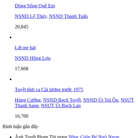
Dòng Sông Quê Em
NSND Lệ Thủy
,
NSND Thanh Tuấn
20,845
Lời mẹ hát
NSND Hồng Lựu
17,668
Tuyệt tình ca Cải lương trước 1975
Hùng Cường
,
NSND Bạch Tuyết
,
NSND Út Trà Ôn
,
NSƯT
Thanh Sang
,
NSƯT Út Bạch Lan
16,760
Bình luận gần đây
Ánh Tuyết Phạm Thị
trong
Nhạc Giúp Bé Ngủ Ngon