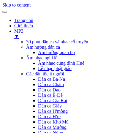
Skip to content
Trang chủ
Giới thiệu
MP3
▼
30 phút dân ca và nhạc cổ truyền
Âm hưởng dân ca
Âm hưởng quan họ
Âm nhạc nghi lễ
Âm nhạc cung đình Huế
Lễ nhạc phật giáo
Các dân tộc ít người
Dân ca Ba-Na
Dân ca Chăm
Dân ca Dao
Dân ca Ê-Đê
Dân ca Gia Rai
Dân ca Giáy
Dân ca H'mông
Dân ca H're
Dân ca Khơ Mú
Dân ca Mường
Dân ca Nùng