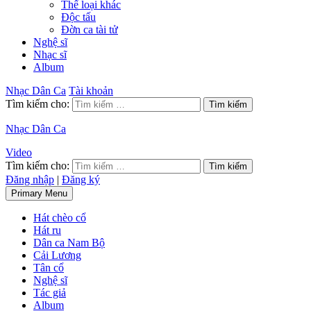
Thể loại khác
Độc tấu
Đờn ca tài tử
Nghệ sĩ
Nhạc sĩ
Album
Nhạc Dân Ca
Tài khoản
Tìm kiếm cho:
Nhạc Dân Ca
Video
Tìm kiếm cho:
Đăng nhập
|
Đăng ký
Primary Menu
Hát chèo cổ
Hát ru
Dân ca Nam Bộ
Cải Lương
Tân cổ
Nghệ sĩ
Tác giả
Album