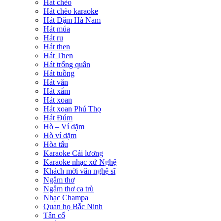
Hát chèo
Hát chèo karaoke
Hát Dặm Hà Nam
Hát múa
Hát ru
Hát then
Hát Then
Hát trống quân
Hát tuồng
Hát văn
Hát xẩm
Hát xoan
Hát xoan Phú Thọ
Hát Đúm
Hò – Ví dặm
Hò ví dặm
Hòa tấu
Karaoke Cải lương
Karaoke nhạc xứ Nghệ
Khách mời văn nghệ sĩ
Ngâm thơ
Ngâm thơ ca trù
Nhạc Champa
Quan họ Bắc Ninh
Tân cổ