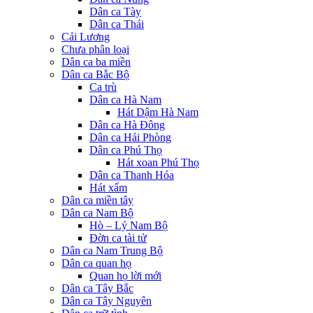
Dân ca Tày
Dân ca Thái
Cải Lương
Chưa phân loại
Dân ca ba miền
Dân ca Bắc Bộ
Ca trù
Dân ca Hà Nam
Hát Dậm Hà Nam
Dân ca Hà Đông
Dân ca Hải Phòng
Dân ca Phú Thọ
Hát xoan Phú Thọ
Dân ca Thanh Hóa
Hát xẩm
Dân ca miền tây
Dân ca Nam Bộ
Hò – Lý Nam Bộ
Đờn ca tài tử
Dân ca Nam Trung Bộ
Dân ca quan họ
Quan họ lời mới
Dân ca Tây Bắc
Dân ca Tây Nguyên