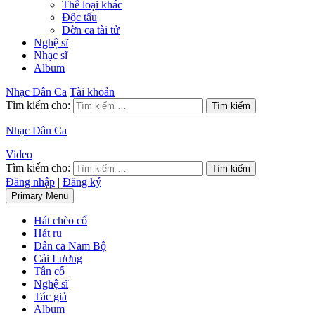
Thể loại khác
Độc tấu
Đờn ca tài tử
Nghệ sĩ
Nhạc sĩ
Album
Nhạc Dân Ca
Tài khoản
Tìm kiếm cho:
Nhạc Dân Ca
Video
Tìm kiếm cho:
Đăng nhập
|
Đăng ký
Primary Menu
Hát chèo cổ
Hát ru
Dân ca Nam Bộ
Cải Lương
Tân cổ
Nghệ sĩ
Tác giả
Album