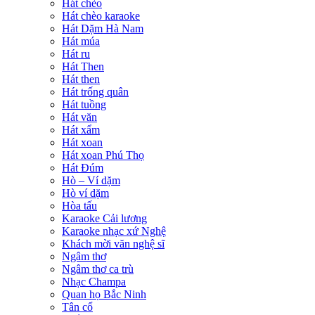
Hát chèo
Hát chèo karaoke
Hát Dặm Hà Nam
Hát múa
Hát ru
Hát Then
Hát then
Hát trống quân
Hát tuồng
Hát văn
Hát xẩm
Hát xoan
Hát xoan Phú Thọ
Hát Đúm
Hò – Ví dặm
Hò ví dặm
Hòa tấu
Karaoke Cải lương
Karaoke nhạc xứ Nghệ
Khách mời văn nghệ sĩ
Ngâm thơ
Ngâm thơ ca trù
Nhạc Champa
Quan họ Bắc Ninh
Tân cổ