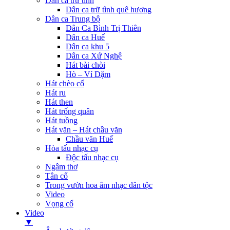
Dân ca trữ tình
Dân ca trữ tình quê hương
Dân ca Trung bộ
Dân Ca Bình Trị Thiên
Dân ca Huế
Dân ca khu 5
Dân ca Xứ Nghệ
Hát bài chòi
Hò – Ví Dặm
Hát chèo cổ
Hát ru
Hát then
Hát trống quân
Hát tuồng
Hát văn – Hát chầu văn
Chầu văn Huế
Hòa tấu nhạc cụ
Độc tấu nhạc cụ
Ngâm thơ
Tân cổ
Trong vườn hoa âm nhạc dân tộc
Video
Vọng cổ
Video
▼