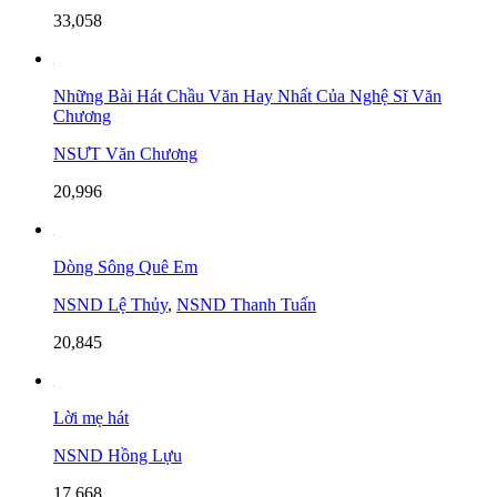
33,058
Những Bài Hát Chầu Văn Hay Nhất Của Nghệ Sĩ Văn
Chương
NSƯT Văn Chương
20,996
Dòng Sông Quê Em
NSND Lệ Thủy
,
NSND Thanh Tuấn
20,845
Lời mẹ hát
NSND Hồng Lựu
17,668