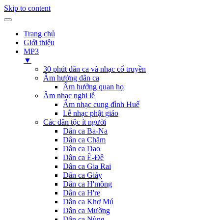
Skip to content
Trang chủ
Giới thiệu
MP3
▼
30 phút dân ca và nhạc cổ truyền
Âm hưởng dân ca
Âm hưởng quan họ
Âm nhạc nghi lễ
Âm nhạc cung đình Huế
Lễ nhạc phật giáo
Các dân tộc ít người
Dân ca Ba-Na
Dân ca Chăm
Dân ca Dao
Dân ca Ê-Đê
Dân ca Gia Rai
Dân ca Giáy
Dân ca H'mông
Dân ca H're
Dân ca Khơ Mú
Dân ca Mường
Dân ca Nùng