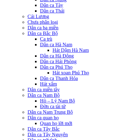
Dân ca Tày
Dân ca Thái
Cải Lương
Chưa phân loại
Dân ca ba miền
Dân ca Bắc Bộ
Ca trù
Dân ca Hà Nam
Hát Dậm Hà Nam
Dân ca Hà Đông
Dân ca Hải Phòng
Dân ca Phú Thọ
Hát xoan Phú Thọ
Dân ca Thanh Hóa
Hát xẩm
Dân ca miền tây
Dân ca Nam Bộ
Hò – Lý Nam Bộ
Đờn ca tài tử
Dân ca Nam Trung Bộ
Dân ca quan họ
Quan họ lời mới
Dân ca Tây Bắc
Dân ca Tây Nguyên