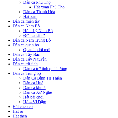
Dân ca Phú Thọ
Hát xoan Phú Thọ
Dân ca Thanh Hóa
Hát xẩm
Dân ca miền tây
Dân ca Nam Bộ
Hò – Lý Nam Bộ
Đờn ca tài tử
Dân ca Nam Trung Bộ
Dân ca quan họ
Quan họ lời mới
Dân ca Tây Bắc
Dân ca Tây Nguyên
Dân ca trữ tình
Dân ca trữ tình quê hương
Dân ca Trung bộ
Dân Ca Bình Trị Thiên
Dân ca Huế
Dân ca khu 5
Dân ca Xứ Nghệ
Hát bài chòi
Hò – Ví Dặm
Hát chèo cổ
Hát ru
Hát then