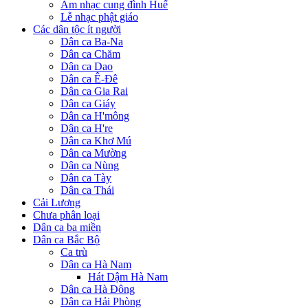
Âm nhạc cung đình Huế
Lễ nhạc phật giáo
Các dân tộc ít người
Dân ca Ba-Na
Dân ca Chăm
Dân ca Dao
Dân ca Ê-Đê
Dân ca Gia Rai
Dân ca Giáy
Dân ca H'mông
Dân ca H're
Dân ca Khơ Mú
Dân ca Mường
Dân ca Nùng
Dân ca Tày
Dân ca Thái
Cải Lương
Chưa phân loại
Dân ca ba miền
Dân ca Bắc Bộ
Ca trù
Dân ca Hà Nam
Hát Dậm Hà Nam
Dân ca Hà Đông
Dân ca Hải Phòng