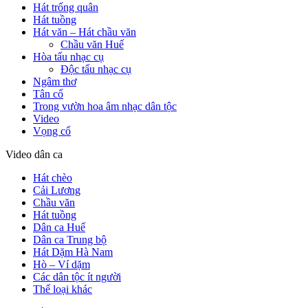
Hát trống quân
Hát tuồng
Hát văn – Hát chầu văn
Chầu văn Huế
Hòa tấu nhạc cụ
Độc tấu nhạc cụ
Ngâm thơ
Tân cổ
Trong vườn hoa âm nhạc dân tộc
Video
Vọng cổ
Video dân ca
Hát chèo
Cải Lương
Chầu văn
Hát tuồng
Dân ca Huế
Dân ca Trung bộ
Hát Dặm Hà Nam
Hò – Ví dặm
Các dân tộc ít người
Thể loại khác