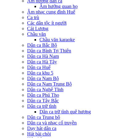
Âm hưởng dân ca
Âm hưởng quan họ
Âm nhạc cung đình Huế
Ca trù
Các dân tộc ít người
Cải Lương
Chầu văn
Chầu văn karaoke
Dân ca Bắc Bộ
Dân ca Bình Trị Thiên
Dân ca Hà Nam
Dân ca Hà Tây
Dân ca Huế
Dân ca khu 5
Dân ca Nam Bộ
Dân ca Nam Trung Bộ
Dân ca Nghệ Tĩnh
Dân ca Phú Thọ
Dân ca Tây Bắc
Dân ca trữ tình
Dân ca trữ tình quê hương
Dân ca Trung bộ
Dân ca và nhạc cổ truyền
Dạy hát dân ca
Hát bài chòi