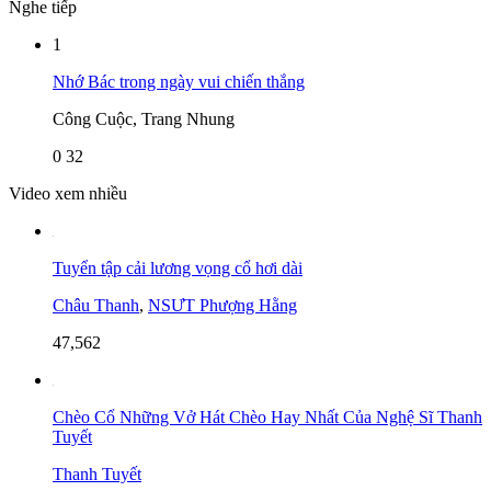
Nghe tiếp
1
Nhớ Bác trong ngày vui chiến thắng
Công Cuộc, Trang Nhung
0
32
Video xem nhiều
Tuyển tập cải lương vọng cổ hơi dài
Châu Thanh
,
NSƯT Phượng Hằng
47,562
Chèo Cổ Những Vở Hát Chèo Hay Nhất Của Nghệ Sĩ Thanh
Tuyết
Thanh Tuyết