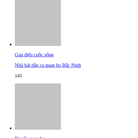
Giai điệu cuộc sống
Nhà hát dân ca quan họ Bắc Ninh
141