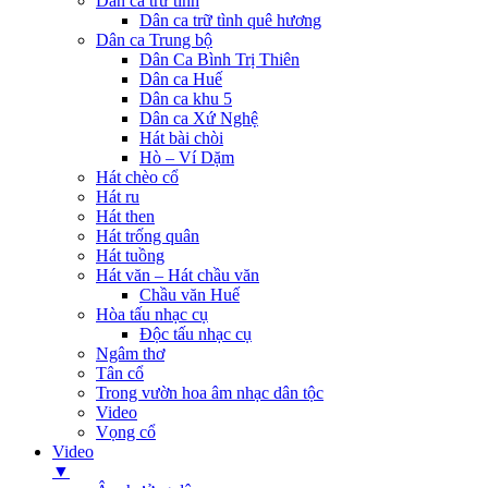
Dân ca trữ tình
Dân ca trữ tình quê hương
Dân ca Trung bộ
Dân Ca Bình Trị Thiên
Dân ca Huế
Dân ca khu 5
Dân ca Xứ Nghệ
Hát bài chòi
Hò – Ví Dặm
Hát chèo cổ
Hát ru
Hát then
Hát trống quân
Hát tuồng
Hát văn – Hát chầu văn
Chầu văn Huế
Hòa tấu nhạc cụ
Độc tấu nhạc cụ
Ngâm thơ
Tân cổ
Trong vườn hoa âm nhạc dân tộc
Video
Vọng cổ
Video
▼