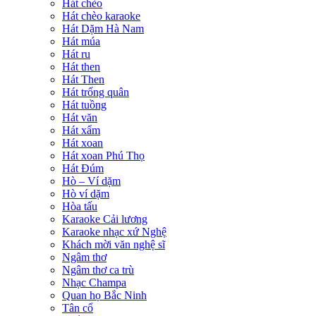
Hát chèo
Hát chèo karaoke
Hát Dặm Hà Nam
Hát múa
Hát ru
Hát then
Hát Then
Hát trống quân
Hát tuồng
Hát văn
Hát xẩm
Hát xoan
Hát xoan Phú Thọ
Hát Đúm
Hò – Ví dặm
Hò ví dặm
Hòa tấu
Karaoke Cải lương
Karaoke nhạc xứ Nghệ
Khách mời văn nghệ sĩ
Ngâm thơ
Ngâm thơ ca trù
Nhạc Champa
Quan họ Bắc Ninh
Tân cổ