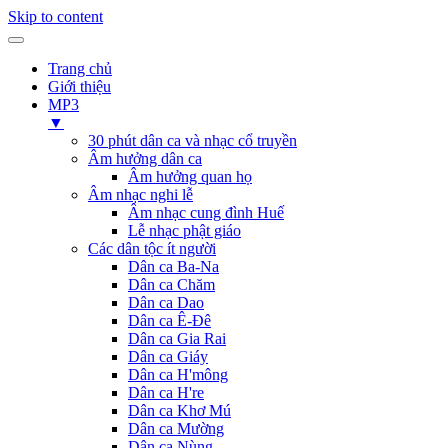
Skip to content
Trang chủ
Giới thiệu
MP3
▼
30 phút dân ca và nhạc cổ truyền
Âm hưởng dân ca
Âm hưởng quan họ
Âm nhạc nghi lễ
Âm nhạc cung đình Huế
Lễ nhạc phật giáo
Các dân tộc ít người
Dân ca Ba-Na
Dân ca Chăm
Dân ca Dao
Dân ca Ê-Đê
Dân ca Gia Rai
Dân ca Giáy
Dân ca H'mông
Dân ca H're
Dân ca Khơ Mú
Dân ca Mường
Dân ca Nùng