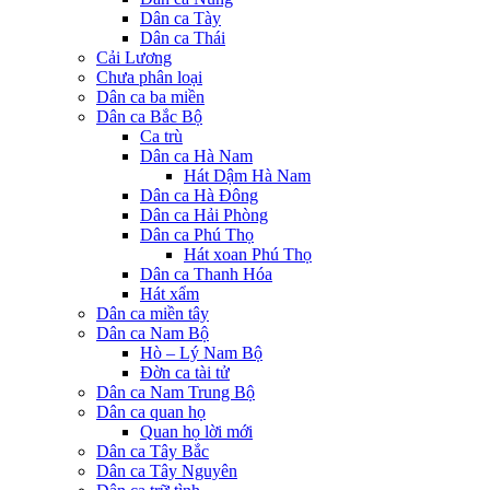
Dân ca Tày
Dân ca Thái
Cải Lương
Chưa phân loại
Dân ca ba miền
Dân ca Bắc Bộ
Ca trù
Dân ca Hà Nam
Hát Dậm Hà Nam
Dân ca Hà Đông
Dân ca Hải Phòng
Dân ca Phú Thọ
Hát xoan Phú Thọ
Dân ca Thanh Hóa
Hát xẩm
Dân ca miền tây
Dân ca Nam Bộ
Hò – Lý Nam Bộ
Đờn ca tài tử
Dân ca Nam Trung Bộ
Dân ca quan họ
Quan họ lời mới
Dân ca Tây Bắc
Dân ca Tây Nguyên