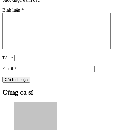
buộc được đánh dấu
*
Bình luận
*
Tên
*
Email
*
Cùng ca sĩ