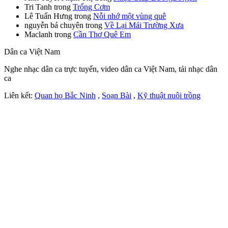
Tri Tanh
trong
Trống Cơm
Lê Tuấn Hưng
trong
Nỗi nhớ một vùng quê
nguyễn bá chuyên
trong
Về Lại Mái Trường Xưa
Maclanh
trong
Cần Thơ Quê Em
Dân ca Việt Nam
Nghe nhạc dân ca trực tuyến, video dân ca Việt Nam, tải nhạc dân
ca
Liên kết:
Quan họ Bắc Ninh
,
Soạn Bài
,
Kỹ thuật nuôi trồng