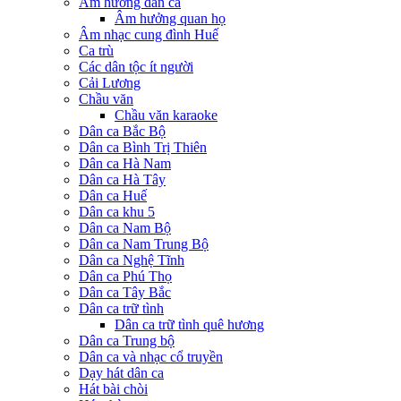
Âm hưởng dân ca
Âm hưởng quan họ
Âm nhạc cung đình Huế
Ca trù
Các dân tộc ít người
Cải Lương
Chầu văn
Chầu văn karaoke
Dân ca Bắc Bộ
Dân ca Bình Trị Thiên
Dân ca Hà Nam
Dân ca Hà Tây
Dân ca Huế
Dân ca khu 5
Dân ca Nam Bộ
Dân ca Nam Trung Bộ
Dân ca Nghệ Tĩnh
Dân ca Phú Thọ
Dân ca Tây Bắc
Dân ca trữ tình
Dân ca trữ tình quê hương
Dân ca Trung bộ
Dân ca và nhạc cổ truyền
Dạy hát dân ca
Hát bài chòi