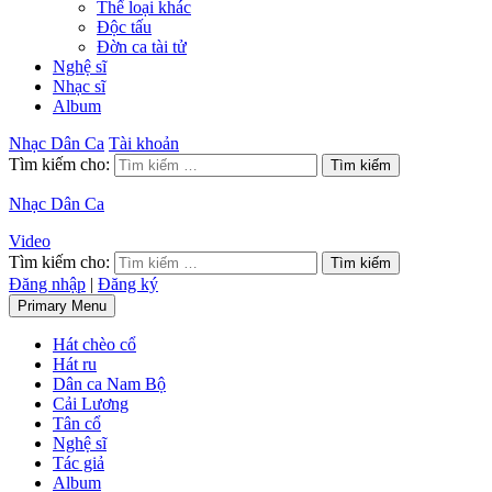
Thể loại khác
Độc tấu
Đờn ca tài tử
Nghệ sĩ
Nhạc sĩ
Album
Nhạc Dân Ca
Tài khoản
Tìm kiếm cho:
Nhạc Dân Ca
Video
Tìm kiếm cho:
Đăng nhập
|
Đăng ký
Primary Menu
Hát chèo cổ
Hát ru
Dân ca Nam Bộ
Cải Lương
Tân cổ
Nghệ sĩ
Tác giả
Album