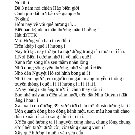
Nói thơ
Đã 3 năm nơi chiến Hào biên giới
Canh giữ đất trời bảo về giang sơn
(Ngâm)
Hôm nay về với quê hương i ì…
Biết bao kỷ niệm thân thương mặn i í nồng ì
Hát :ĐTTK
Mở: Hưng yên bao thay đổi ì
Trên khắp í quê i ì hương i
Nay trở lại, nay trở lại Ta ngỡ đứng trong i ì i mơ i i i í ì ì i.
1.Nơi Biên i cương nhớ í i về miền quê i
Xanh rờn sóng lúa sen thắm nhãn lồng
Nhớ dòng sông ìyêu thương, nhớ về phố Hiến
Nhớ đến Nguyệt Hồ soi hình bóng ai í i
Nhớ í em người, em người con gái i mang truyền ì thống i
truyền thống i quê i ì i í i hương ì i í i i í ii ì.
2.Nay bâng i khuâng trước í i cảnh thay đổi i í i
Bao nhà máy ánh điện sáng ngời, trên đất Như Quỳnh ì đất
làng ì hoa i ì
Xa í xa i con đường 39, vươn tới chân trời đi vào tương lai í i
Uốn quanh đồng bao dòng kênh mới, tươi màu hoa trái chào
đón i xuân i ì ..i í i sang í hì i í i i í i ì.
3.Yêu quê hương ta í i nguyện cùng nhau, chung lòng chung
sức í tiến bước dưới cờ , cờ Đảng quang vinh i ì
Xây quê hương i muôn vàn yêu dấu