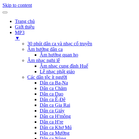
Skip to content
Trang chủ
Giới thiệu
MP3
▼
30 phút dân ca và nhạc cổ truyền
Âm hưởng dân ca
Âm hưởng quan họ
Âm nhạc nghi lễ
Âm nhạc cung đình Huế
Lễ nhạc phật giáo
Các dân tộc ít người
Dân ca Ba-Na
Dân ca Chăm
Dân ca Dao
Dân ca Ê-Đê
Dân ca Gia Rai
Dân ca Giáy
Dân ca H'mông
Dân ca H're
Dân ca Khơ Mú
Dân ca Mường
Dân ca Nùng