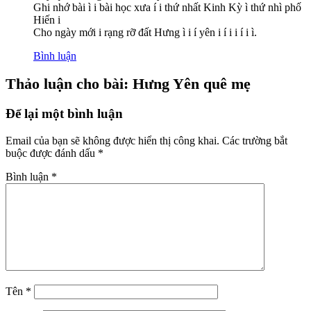
Ghi nhớ bài ì i bài học xưa í i thứ nhất Kinh Kỳ ì thứ nhì phố
Hiến i
Cho ngày mới i rạng rỡ đất Hưng ì i í yên i í i i í i ì.
Bình luận
Thảo luận cho bài: Hưng Yên quê mẹ
Để lại một bình luận
Email của bạn sẽ không được hiển thị công khai.
Các trường bắt
buộc được đánh dấu
*
Bình luận
*
Tên
*