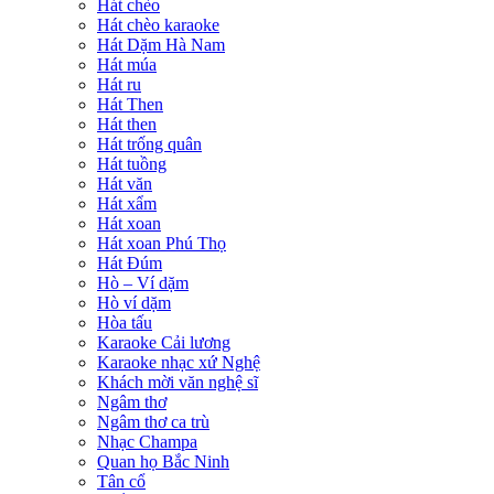
Hát chèo
Hát chèo karaoke
Hát Dặm Hà Nam
Hát múa
Hát ru
Hát Then
Hát then
Hát trống quân
Hát tuồng
Hát văn
Hát xẩm
Hát xoan
Hát xoan Phú Thọ
Hát Đúm
Hò – Ví dặm
Hò ví dặm
Hòa tấu
Karaoke Cải lương
Karaoke nhạc xứ Nghệ
Khách mời văn nghệ sĩ
Ngâm thơ
Ngâm thơ ca trù
Nhạc Champa
Quan họ Bắc Ninh
Tân cổ