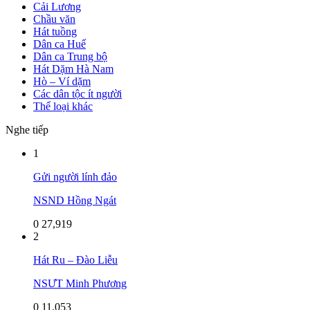
Cải Lương
Chầu văn
Hát tuồng
Dân ca Huế
Dân ca Trung bộ
Hát Dặm Hà Nam
Hò – Ví dặm
Các dân tộc ít người
Thể loại khác
Nghe tiếp
1
Gửi người lính đảo
NSND Hồng Ngát
0
27,919
2
Hát Ru – Đào Liễu
NSƯT Minh Phương
0
11,053