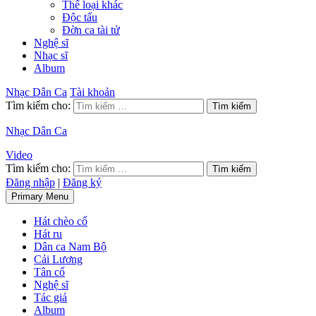
Thể loại khác
Độc tấu
Đờn ca tài tử
Nghệ sĩ
Nhạc sĩ
Album
Nhạc Dân Ca
Tài khoản
Tìm kiếm cho:
Nhạc Dân Ca
Video
Tìm kiếm cho:
Đăng nhập
|
Đăng ký
Primary Menu
Hát chèo cổ
Hát ru
Dân ca Nam Bộ
Cải Lương
Tân cổ
Nghệ sĩ
Tác giả
Album