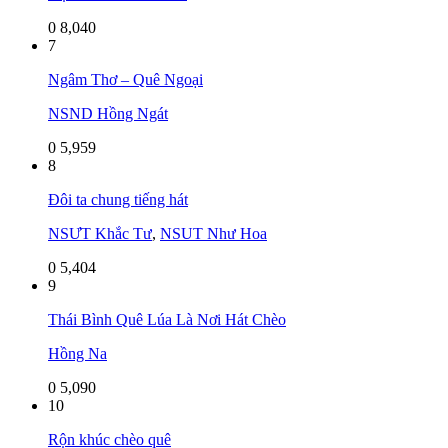
0
8,040
7
Ngâm Thơ – Quê Ngoại
NSND Hồng Ngát
0
5,959
8
Đôi ta chung tiếng hát
NSƯT Khắc Tư
,
NSUT Như Hoa
0
5,404
9
Thái Bình Quê Lúa Là Nơi Hát Chèo
Hồng Na
0
5,090
10
Rộn khúc chèo quê