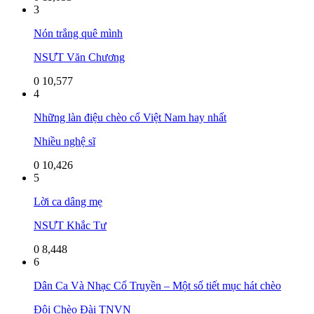
3
Nón trắng quê mình
NSƯT Văn Chương
0
10,577
4
Những làn điệu chèo cổ Việt Nam hay nhất
Nhiều nghệ sĩ
0
10,426
5
Lời ca dâng mẹ
NSƯT Khắc Tư
0
8,448
6
Dân Ca Và Nhạc Cổ Truyền – Một số tiết mục hát chèo
Đội Chèo Đài TNVN