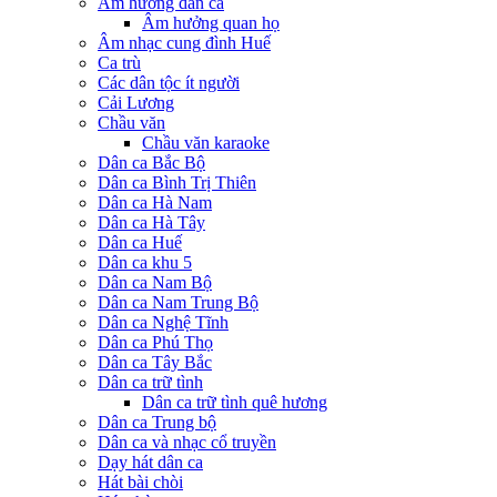
Âm hưởng dân ca
Âm hưởng quan họ
Âm nhạc cung đình Huế
Ca trù
Các dân tộc ít người
Cải Lương
Chầu văn
Chầu văn karaoke
Dân ca Bắc Bộ
Dân ca Bình Trị Thiên
Dân ca Hà Nam
Dân ca Hà Tây
Dân ca Huế
Dân ca khu 5
Dân ca Nam Bộ
Dân ca Nam Trung Bộ
Dân ca Nghệ Tĩnh
Dân ca Phú Thọ
Dân ca Tây Bắc
Dân ca trữ tình
Dân ca trữ tình quê hương
Dân ca Trung bộ
Dân ca và nhạc cổ truyền
Dạy hát dân ca
Hát bài chòi