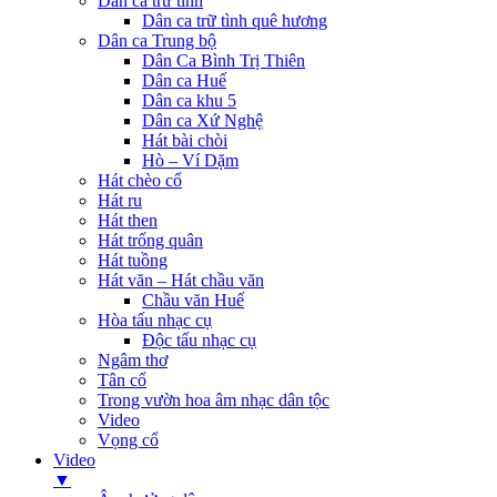
Dân ca trữ tình
Dân ca trữ tình quê hương
Dân ca Trung bộ
Dân Ca Bình Trị Thiên
Dân ca Huế
Dân ca khu 5
Dân ca Xứ Nghệ
Hát bài chòi
Hò – Ví Dặm
Hát chèo cổ
Hát ru
Hát then
Hát trống quân
Hát tuồng
Hát văn – Hát chầu văn
Chầu văn Huế
Hòa tấu nhạc cụ
Độc tấu nhạc cụ
Ngâm thơ
Tân cổ
Trong vườn hoa âm nhạc dân tộc
Video
Vọng cổ
Video
▼