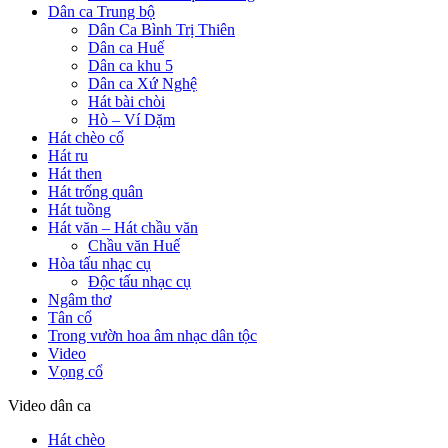
Dân ca Trung bộ
Dân Ca Bình Trị Thiên
Dân ca Huế
Dân ca khu 5
Dân ca Xứ Nghệ
Hát bài chòi
Hò – Ví Dặm
Hát chèo cổ
Hát ru
Hát then
Hát trống quân
Hát tuồng
Hát văn – Hát chầu văn
Chầu văn Huế
Hòa tấu nhạc cụ
Độc tấu nhạc cụ
Ngâm thơ
Tân cổ
Trong vườn hoa âm nhạc dân tộc
Video
Vọng cổ
Video dân ca
Hát chèo