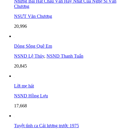
Những Bài Hát Chầu Văn Hay Nhất Của Nghệ Sĩ Văn
Chương
NSƯT Văn Chương
20,996
Dòng Sông Quê Em
NSND Lệ Thủy
,
NSND Thanh Tuấn
20,845
Lời mẹ hát
NSND Hồng Lựu
17,668
Tuyệt tình ca Cải lương trước 1975