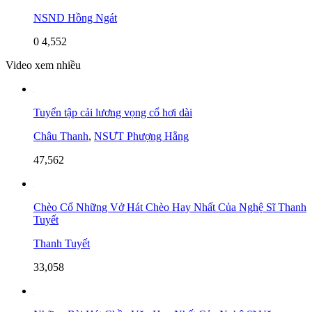
NSND Hồng Ngát
0
4,552
Video xem nhiều
Tuyển tập cải lương vọng cổ hơi dài
Châu Thanh
,
NSƯT Phượng Hằng
47,562
Chèo Cổ Những Vở Hát Chèo Hay Nhất Của Nghệ Sĩ Thanh
Tuyết
Thanh Tuyết
33,058