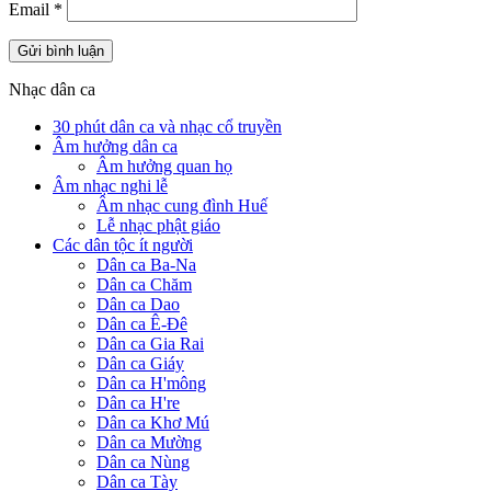
Email
*
Nhạc dân ca
30 phút dân ca và nhạc cổ truyền
Âm hưởng dân ca
Âm hưởng quan họ
Âm nhạc nghi lễ
Âm nhạc cung đình Huế
Lễ nhạc phật giáo
Các dân tộc ít người
Dân ca Ba-Na
Dân ca Chăm
Dân ca Dao
Dân ca Ê-Đê
Dân ca Gia Rai
Dân ca Giáy
Dân ca H'mông
Dân ca H're
Dân ca Khơ Mú
Dân ca Mường
Dân ca Nùng
Dân ca Tày