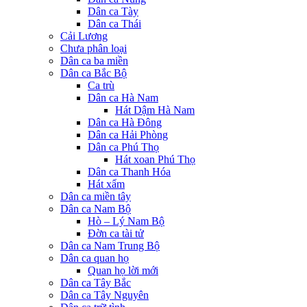
Dân ca Tày
Dân ca Thái
Cải Lương
Chưa phân loại
Dân ca ba miền
Dân ca Bắc Bộ
Ca trù
Dân ca Hà Nam
Hát Dậm Hà Nam
Dân ca Hà Đông
Dân ca Hải Phòng
Dân ca Phú Thọ
Hát xoan Phú Thọ
Dân ca Thanh Hóa
Hát xẩm
Dân ca miền tây
Dân ca Nam Bộ
Hò – Lý Nam Bộ
Đờn ca tài tử
Dân ca Nam Trung Bộ
Dân ca quan họ
Quan họ lời mới
Dân ca Tây Bắc
Dân ca Tây Nguyên