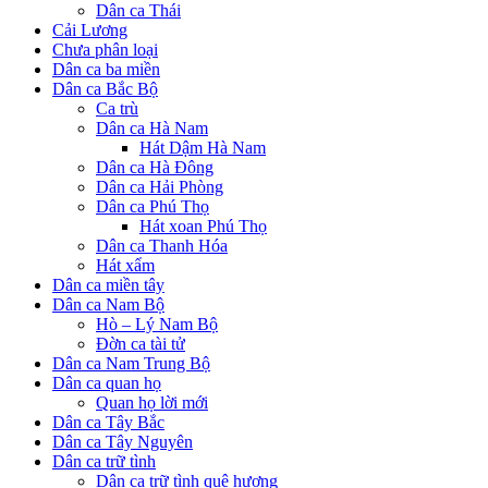
Dân ca Thái
Cải Lương
Chưa phân loại
Dân ca ba miền
Dân ca Bắc Bộ
Ca trù
Dân ca Hà Nam
Hát Dậm Hà Nam
Dân ca Hà Đông
Dân ca Hải Phòng
Dân ca Phú Thọ
Hát xoan Phú Thọ
Dân ca Thanh Hóa
Hát xẩm
Dân ca miền tây
Dân ca Nam Bộ
Hò – Lý Nam Bộ
Đờn ca tài tử
Dân ca Nam Trung Bộ
Dân ca quan họ
Quan họ lời mới
Dân ca Tây Bắc
Dân ca Tây Nguyên
Dân ca trữ tình
Dân ca trữ tình quê hương