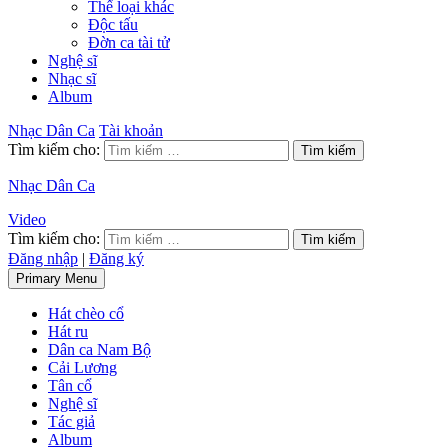
Thể loại khác
Độc tấu
Đờn ca tài tử
Nghệ sĩ
Nhạc sĩ
Album
Nhạc Dân Ca
Tài khoản
Tìm kiếm cho:
Nhạc Dân Ca
Video
Tìm kiếm cho:
Đăng nhập
|
Đăng ký
Primary Menu
Hát chèo cổ
Hát ru
Dân ca Nam Bộ
Cải Lương
Tân cổ
Nghệ sĩ
Tác giả
Album