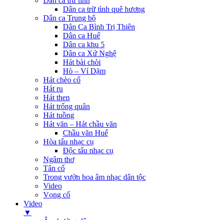
Dân ca trữ tình
Dân ca trữ tình quê hương
Dân ca Trung bộ
Dân Ca Bình Trị Thiên
Dân ca Huế
Dân ca khu 5
Dân ca Xứ Nghệ
Hát bài chòi
Hò – Ví Dặm
Hát chèo cổ
Hát ru
Hát then
Hát trống quân
Hát tuồng
Hát văn – Hát chầu văn
Chầu văn Huế
Hòa tấu nhạc cụ
Độc tấu nhạc cụ
Ngâm thơ
Tân cổ
Trong vườn hoa âm nhạc dân tộc
Video
Vọng cổ
Video
▼