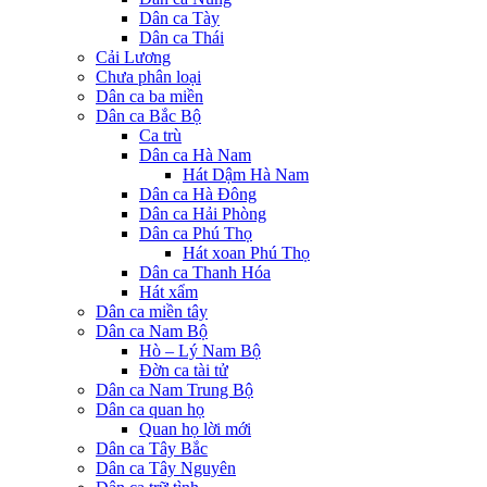
Dân ca Tày
Dân ca Thái
Cải Lương
Chưa phân loại
Dân ca ba miền
Dân ca Bắc Bộ
Ca trù
Dân ca Hà Nam
Hát Dậm Hà Nam
Dân ca Hà Đông
Dân ca Hải Phòng
Dân ca Phú Thọ
Hát xoan Phú Thọ
Dân ca Thanh Hóa
Hát xẩm
Dân ca miền tây
Dân ca Nam Bộ
Hò – Lý Nam Bộ
Đờn ca tài tử
Dân ca Nam Trung Bộ
Dân ca quan họ
Quan họ lời mới
Dân ca Tây Bắc
Dân ca Tây Nguyên