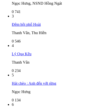
Ngọc Hưng, NSND Hồng Ngát
0
741
3
Đêm hội phố Hoài
Thanh Vân, Thu Hiền
0
546
4
Lý Quạ Kêu
Thanh Vân
0
234
5
Hát chèo : Anh đến với rừng
Ngọc Hưng
0
134
6