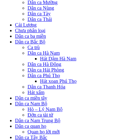
Dân ca Mường
Dân ca Nùng
Dân ca Tày
Dân ca Thái
Cải Lương
Chưa phân loại
Dân ca ba miền
Dân ca Bắc Bộ
Ca trù
Dân ca Hà Nam
Hát Dậm Hà Nam
Dân ca Hà Đông
Dân ca Hải Phòng
Dân ca Phú Thọ
Hát xoan Phú Thọ
Dân ca Thanh Hóa
Hát xẩm
Dân ca miền tây
Dân ca Nam Bộ
Hò – Lý Nam Bộ
Đờn ca tài tử
Dân ca Nam Trung Bộ
Dân ca quan họ
Quan họ lời mới
Dân ca Tây Bắc