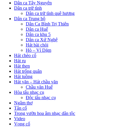
Dân ca Tây Nguyên
Dân ca trữ tình
Dân ca trữ tình quê hương
Dân ca Trung bộ
Dân Ca Bình Trị Thiên
Dân ca Huế
Dân ca khu 5
Dân ca Xứ Nghệ
Hát bài chòi
Hò – Ví Dặm
Hát chèo cổ
Hát ru
Hát then
Hát trống quân
Hát tuồng
Hát văn – Hát chầu văn
Chầu văn Huế
Hòa tấu nhạc cụ
Độc tấu nhạc cụ
Ngâm thơ
Tân cổ
Trong vườn hoa âm nhạc dân tộc
Video
Vọng cổ