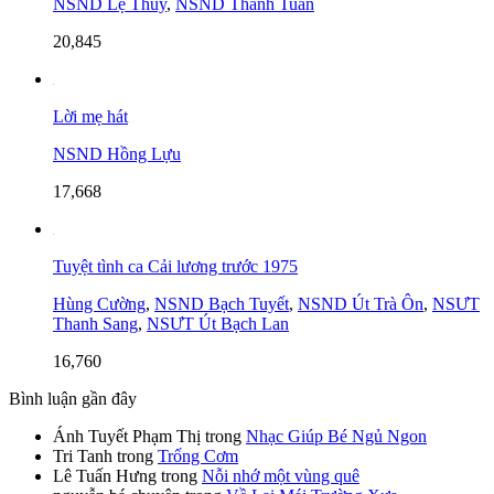
NSND Lệ Thủy
,
NSND Thanh Tuấn
20,845
Lời mẹ hát
NSND Hồng Lựu
17,668
Tuyệt tình ca Cải lương trước 1975
Hùng Cường
,
NSND Bạch Tuyết
,
NSND Út Trà Ôn
,
NSƯT
Thanh Sang
,
NSƯT Út Bạch Lan
16,760
Bình luận gần đây
Ánh Tuyết Phạm Thị
trong
Nhạc Giúp Bé Ngủ Ngon
Tri Tanh
trong
Trống Cơm
Lê Tuấn Hưng
trong
Nỗi nhớ một vùng quê