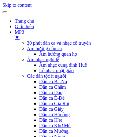
Skip to content
Trang chủ
Giới thiệu
MP3
▼
30 phút dân ca và nhạc cổ truyền
Âm hưởng dân ca
Âm hưởng quan họ
Âm nhạc nghi lễ
Âm nhạc cung đình Huế
Lễ nhạc phật giáo
Các dân tộc ít người
Dân ca Ba-Na
Dân ca Chăm
Dân ca Dao
Dân ca Ê-Đê
Dân ca Gia Rai
Dân ca Giáy
Dân ca H'mông
Dân ca H're
Dân ca Khơ Mú
Dân ca Mường
Dân ca Nùng