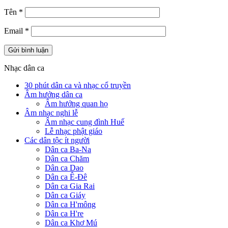
Tên
*
Email
*
Nhạc dân ca
30 phút dân ca và nhạc cổ truyền
Âm hưởng dân ca
Âm hưởng quan họ
Âm nhạc nghi lễ
Âm nhạc cung đình Huế
Lễ nhạc phật giáo
Các dân tộc ít người
Dân ca Ba-Na
Dân ca Chăm
Dân ca Dao
Dân ca Ê-Đê
Dân ca Gia Rai
Dân ca Giáy
Dân ca H'mông
Dân ca H're
Dân ca Khơ Mú