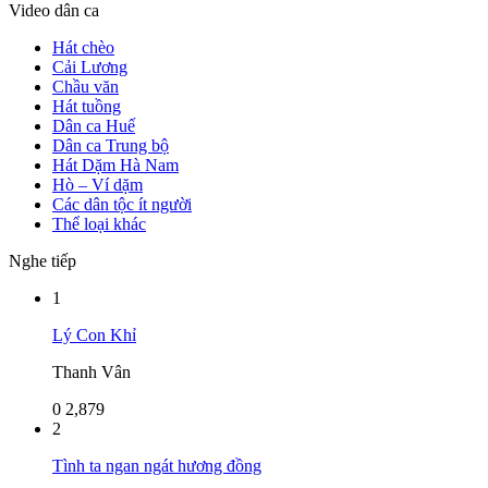
Video dân ca
Hát chèo
Cải Lương
Chầu văn
Hát tuồng
Dân ca Huế
Dân ca Trung bộ
Hát Dặm Hà Nam
Hò – Ví dặm
Các dân tộc ít người
Thể loại khác
Nghe tiếp
1
Lý Con Khỉ
Thanh Vân
0
2,879
2
Tình ta ngan ngát hương đồng