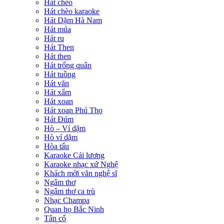
Hát chèo
Hát chèo karaoke
Hát Dặm Hà Nam
Hát múa
Hát ru
Hát Then
Hát then
Hát trống quân
Hát tuồng
Hát văn
Hát xẩm
Hát xoan
Hát xoan Phú Thọ
Hát Đúm
Hò – Ví dặm
Hò ví dặm
Hòa tấu
Karaoke Cải lương
Karaoke nhạc xứ Nghệ
Khách mời văn nghệ sĩ
Ngâm thơ
Ngâm thơ ca trù
Nhạc Champa
Quan họ Bắc Ninh
Tân cổ