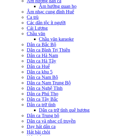
Âm hưởng dân ca
Âm hưởng quan họ
Âm nhạc cung đình Huế
Ca trù
Các dân tộc ít người
Cải Lương
Chầu văn
Chầu văn karaoke
Dân ca Bắc Bộ
Dân ca Bình Trị Thiên
Dân ca Hà Nam
Dân ca Hà Tây
Dân ca Huế
Dân ca khu 5
Dân ca Nam Bộ
Dân ca Nam Trung Bộ
Dân ca Nghệ Tĩnh
Dân ca Phú Thọ
Dân ca Tây Bắc
Dân ca trữ tình
Dân ca trữ tình quê hương
Dân ca Trung bộ
Dân ca và nhạc cổ truyền
Dạy hát dân ca
Hát bài chòi