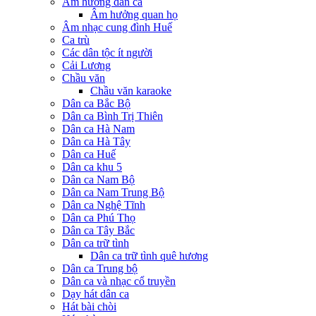
Âm hưởng dân ca
Âm hưởng quan họ
Âm nhạc cung đình Huế
Ca trù
Các dân tộc ít người
Cải Lương
Chầu văn
Chầu văn karaoke
Dân ca Bắc Bộ
Dân ca Bình Trị Thiên
Dân ca Hà Nam
Dân ca Hà Tây
Dân ca Huế
Dân ca khu 5
Dân ca Nam Bộ
Dân ca Nam Trung Bộ
Dân ca Nghệ Tĩnh
Dân ca Phú Thọ
Dân ca Tây Bắc
Dân ca trữ tình
Dân ca trữ tình quê hương
Dân ca Trung bộ
Dân ca và nhạc cổ truyền
Dạy hát dân ca
Hát bài chòi