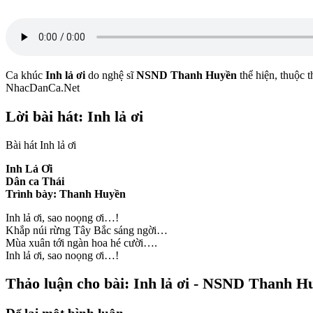
Ca khúc
Inh lả ơi
do nghệ sĩ
NSND Thanh Huyền
thể hiện, thuộc t
NhacDanCa.Net
Lời bài hát: Inh lả ơi
Bài hát Inh lả ơi
Inh Lả Ơi
Dân ca Thái
Trình bày: Thanh Huyền
Inh lả ơi, sao noọng ơi…!
Khắp núi rừng Tây Bắc sáng ngời…
Mùa xuân tới ngàn hoa hé cười….
Inh lả ơi, sao noọng ơi…!
Thảo luận cho bài: Inh lả ơi - NSND Thanh H