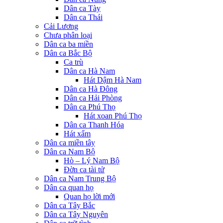
Dân ca Tày
Dân ca Thái
Cải Lương
Chưa phân loại
Dân ca ba miền
Dân ca Bắc Bộ
Ca trù
Dân ca Hà Nam
Hát Dậm Hà Nam
Dân ca Hà Đông
Dân ca Hải Phòng
Dân ca Phú Thọ
Hát xoan Phú Thọ
Dân ca Thanh Hóa
Hát xẩm
Dân ca miền tây
Dân ca Nam Bộ
Hò – Lý Nam Bộ
Đờn ca tài tử
Dân ca Nam Trung Bộ
Dân ca quan họ
Quan họ lời mới
Dân ca Tây Bắc
Dân ca Tây Nguyên