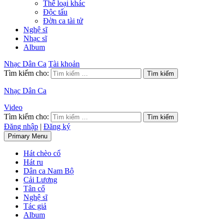
Thể loại khác
Độc tấu
Đờn ca tài tử
Nghệ sĩ
Nhạc sĩ
Album
Nhạc Dân Ca
Tài khoản
Tìm kiếm cho:
Nhạc Dân Ca
Video
Tìm kiếm cho:
Đăng nhập
|
Đăng ký
Primary Menu
Hát chèo cổ
Hát ru
Dân ca Nam Bộ
Cải Lương
Tân cổ
Nghệ sĩ
Tác giả
Album