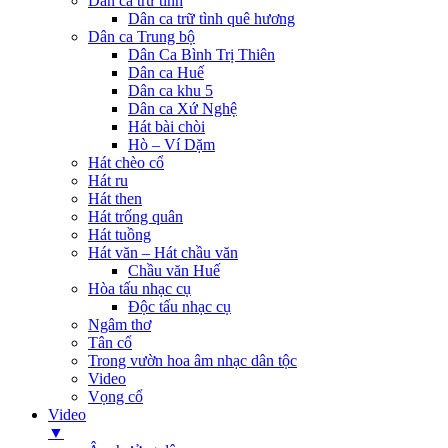
Dân ca trữ tình
Dân ca trữ tình quê hương
Dân ca Trung bộ
Dân Ca Bình Trị Thiên
Dân ca Huế
Dân ca khu 5
Dân ca Xứ Nghệ
Hát bài chòi
Hò – Ví Dặm
Hát chèo cổ
Hát ru
Hát then
Hát trống quân
Hát tuồng
Hát văn – Hát chầu văn
Chầu văn Huế
Hòa tấu nhạc cụ
Độc tấu nhạc cụ
Ngâm thơ
Tân cổ
Trong vườn hoa âm nhạc dân tộc
Video
Vọng cổ
Video
▼