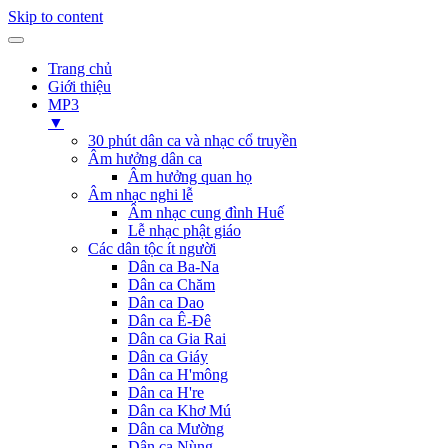
Skip to content
Trang chủ
Giới thiệu
MP3
▼
30 phút dân ca và nhạc cổ truyền
Âm hưởng dân ca
Âm hưởng quan họ
Âm nhạc nghi lễ
Âm nhạc cung đình Huế
Lễ nhạc phật giáo
Các dân tộc ít người
Dân ca Ba-Na
Dân ca Chăm
Dân ca Dao
Dân ca Ê-Đê
Dân ca Gia Rai
Dân ca Giáy
Dân ca H'mông
Dân ca H're
Dân ca Khơ Mú
Dân ca Mường
Dân ca Nùng