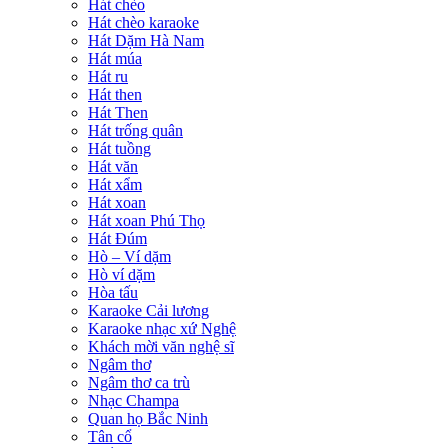
Hát chèo
Hát chèo karaoke
Hát Dặm Hà Nam
Hát múa
Hát ru
Hát then
Hát Then
Hát trống quân
Hát tuồng
Hát văn
Hát xẩm
Hát xoan
Hát xoan Phú Thọ
Hát Đúm
Hò – Ví dặm
Hò ví dặm
Hòa tấu
Karaoke Cải lương
Karaoke nhạc xứ Nghệ
Khách mời văn nghệ sĩ
Ngâm thơ
Ngâm thơ ca trù
Nhạc Champa
Quan họ Bắc Ninh
Tân cổ