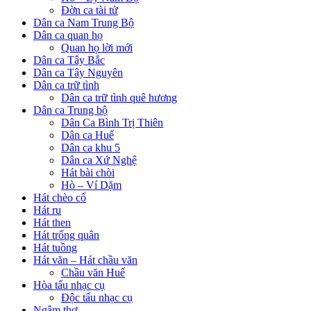
Đờn ca tài tử
Dân ca Nam Trung Bộ
Dân ca quan họ
Quan họ lời mới
Dân ca Tây Bắc
Dân ca Tây Nguyên
Dân ca trữ tình
Dân ca trữ tình quê hương
Dân ca Trung bộ
Dân Ca Bình Trị Thiên
Dân ca Huế
Dân ca khu 5
Dân ca Xứ Nghệ
Hát bài chòi
Hò – Ví Dặm
Hát chèo cổ
Hát ru
Hát then
Hát trống quân
Hát tuồng
Hát văn – Hát chầu văn
Chầu văn Huế
Hòa tấu nhạc cụ
Độc tấu nhạc cụ
Ngâm thơ