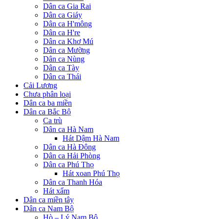
Dân ca Gia Rai
Dân ca Giáy
Dân ca H'mông
Dân ca H're
Dân ca Khơ Mú
Dân ca Mường
Dân ca Nùng
Dân ca Tày
Dân ca Thái
Cải Lương
Chưa phân loại
Dân ca ba miền
Dân ca Bắc Bộ
Ca trù
Dân ca Hà Nam
Hát Dậm Hà Nam
Dân ca Hà Đông
Dân ca Hải Phòng
Dân ca Phú Thọ
Hát xoan Phú Thọ
Dân ca Thanh Hóa
Hát xẩm
Dân ca miền tây
Dân ca Nam Bộ
Hò – Lý Nam Bộ