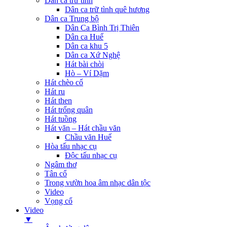
Dân ca trữ tình
Dân ca trữ tình quê hương
Dân ca Trung bộ
Dân Ca Bình Trị Thiên
Dân ca Huế
Dân ca khu 5
Dân ca Xứ Nghệ
Hát bài chòi
Hò – Ví Dặm
Hát chèo cổ
Hát ru
Hát then
Hát trống quân
Hát tuồng
Hát văn – Hát chầu văn
Chầu văn Huế
Hòa tấu nhạc cụ
Độc tấu nhạc cụ
Ngâm thơ
Tân cổ
Trong vườn hoa âm nhạc dân tộc
Video
Vọng cổ
Video
▼