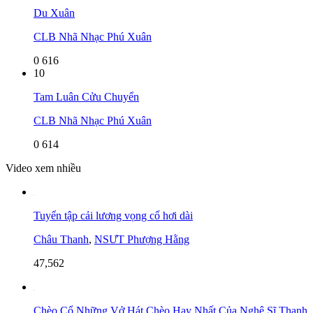
Du Xuân
CLB Nhã Nhạc Phú Xuân
0
616
10
Tam Luân Cửu Chuyển
CLB Nhã Nhạc Phú Xuân
0
614
Video xem nhiều
Tuyển tập cải lương vọng cổ hơi dài
Châu Thanh
,
NSƯT Phượng Hằng
47,562
Chèo Cổ Những Vở Hát Chèo Hay Nhất Của Nghệ Sĩ Thanh