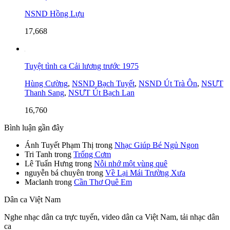
NSND Hồng Lựu
17,668
Tuyệt tình ca Cải lương trước 1975
Hùng Cường
,
NSND Bạch Tuyết
,
NSND Út Trà Ôn
,
NSƯT
Thanh Sang
,
NSƯT Út Bạch Lan
16,760
Bình luận gần đây
Ánh Tuyết Phạm Thị
trong
Nhạc Giúp Bé Ngủ Ngon
Tri Tanh
trong
Trống Cơm
Lê Tuấn Hưng
trong
Nỗi nhớ một vùng quê
nguyễn bá chuyên
trong
Về Lại Mái Trường Xưa
Maclanh
trong
Cần Thơ Quê Em
Dân ca Việt Nam
Nghe nhạc dân ca trực tuyến, video dân ca Việt Nam, tải nhạc dân
ca