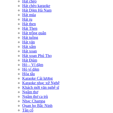
Hát chèo
Hát chèo karaoke
Hát Dặm Hà Nam
Hát múa
Hát ru
Hát then
Hát Then
Hát trống quân
Hát tuồng
Hát văn
Hát xẩm
Hát xoan
Hát xoan Phú Thọ
Hát Đúm
Hò – Ví dặm
Hò ví dặm
Hòa tấu
Karaoke Cải lương
Karaoke nhạc xứ Nghệ
Khách mời văn nghệ sĩ
Ngâm thơ
Ngâm thơ ca trù
Nhạc Champa
Quan họ Bắc Ninh
Tân cổ