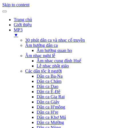
Skip to content
Trang chủ
Giới thiệu
MP3
▼
30 phút dân ca và nhạc cổ truyền
Âm hưởng dân ca
Âm hưởng quan họ
Âm nhạc nghi lễ
Âm nhạc cung đình Huế
Lễ nhạc phật giáo
Các dân tộc ít người
Dân ca Ba-Na
Dân ca Chăm
Dân ca Dao
Dân ca Ê-Đê
Dân ca Gia Rai
Dân ca Giáy
Dân ca H'mông
Dân ca H're
Dân ca Khơ Mú
Dân ca Mường
Dân ca Nùng