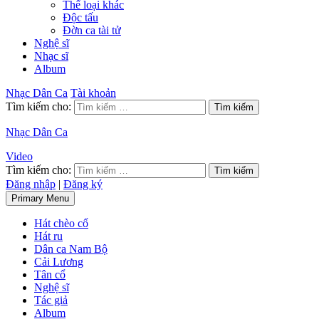
Thể loại khác
Độc tấu
Đờn ca tài tử
Nghệ sĩ
Nhạc sĩ
Album
Nhạc Dân Ca
Tài khoản
Tìm kiếm cho:
Nhạc Dân Ca
Video
Tìm kiếm cho:
Đăng nhập
|
Đăng ký
Primary Menu
Hát chèo cổ
Hát ru
Dân ca Nam Bộ
Cải Lương
Tân cổ
Nghệ sĩ
Tác giả
Album