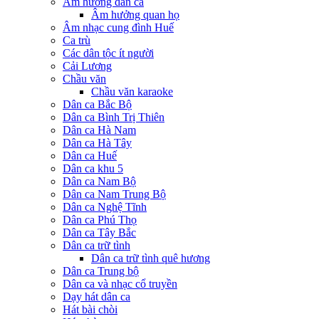
Âm hưởng dân ca
Âm hưởng quan họ
Âm nhạc cung đình Huế
Ca trù
Các dân tộc ít người
Cải Lương
Chầu văn
Chầu văn karaoke
Dân ca Bắc Bộ
Dân ca Bình Trị Thiên
Dân ca Hà Nam
Dân ca Hà Tây
Dân ca Huế
Dân ca khu 5
Dân ca Nam Bộ
Dân ca Nam Trung Bộ
Dân ca Nghệ Tĩnh
Dân ca Phú Thọ
Dân ca Tây Bắc
Dân ca trữ tình
Dân ca trữ tình quê hương
Dân ca Trung bộ
Dân ca và nhạc cổ truyền
Dạy hát dân ca
Hát bài chòi