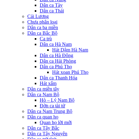
Dân ca Tày
Dân ca Thái
Cải Lương
Chưa phân loại
Dân ca ba miền
Dân ca Bắc Bộ
Ca trù
Dân ca Hà Nam
Hát Dậm Hà Nam
Dân ca Hà Đông
Dân ca Hải Phòng
Dân ca Phú Thọ
Hát xoan Phú Thọ
Dân ca Thanh Hóa
Hát xẩm
Dân ca miền tây
Dân ca Nam Bộ
Hò – Lý Nam Bộ
Đờn ca tài tử
Dân ca Nam Trung Bộ
Dân ca quan họ
Quan họ lời mới
Dân ca Tây Bắc
Dân ca Tây Nguyên