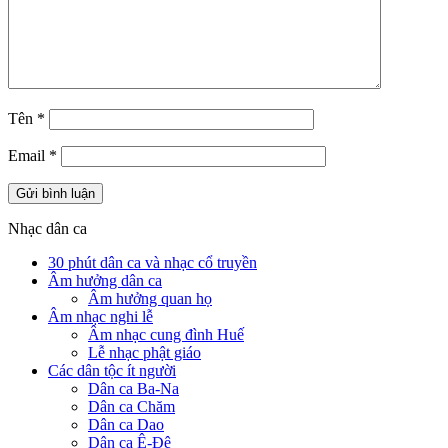
Tên
*
Email
*
Nhạc dân ca
30 phút dân ca và nhạc cổ truyền
Âm hưởng dân ca
Âm hưởng quan họ
Âm nhạc nghi lễ
Âm nhạc cung đình Huế
Lễ nhạc phật giáo
Các dân tộc ít người
Dân ca Ba-Na
Dân ca Chăm
Dân ca Dao
Dân ca Ê-Đê