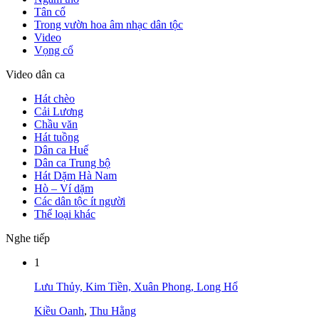
Tân cổ
Trong vườn hoa âm nhạc dân tộc
Video
Vọng cổ
Video dân ca
Hát chèo
Cải Lương
Chầu văn
Hát tuồng
Dân ca Huế
Dân ca Trung bộ
Hát Dặm Hà Nam
Hò – Ví dặm
Các dân tộc ít người
Thể loại khác
Nghe tiếp
1
Lưu Thủy, Kim Tiền, Xuân Phong, Long Hổ
Kiều Oanh
,
Thu Hằng