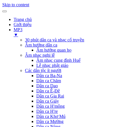
Skip to content
Trang chủ
Giới thiệu
MP3
▼
30 phút dân ca và nhạc cổ truyền
Âm hưởng dân ca
Âm hưởng quan họ
Âm nhạc nghi lễ
Âm nhạc cung đình Huế
Lễ nhạc phật giáo
Các dân tộc ít người
Dân ca Ba-Na
Dân ca Chăm
Dân ca Dao
Dân ca Ê-Đê
Dân ca Gia Rai
Dân ca Giáy
Dân ca H'mông
Dân ca H're
Dân ca Khơ Mú
Dân ca Mường
Dân ca Nùng