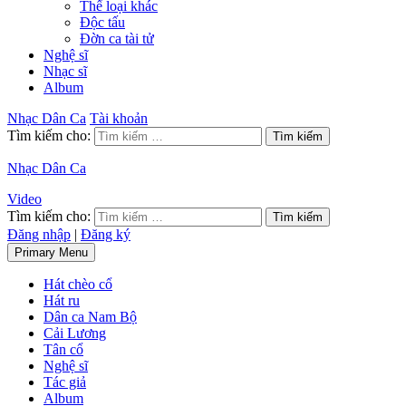
Thể loại khác
Độc tấu
Đờn ca tài tử
Nghệ sĩ
Nhạc sĩ
Album
Nhạc Dân Ca
Tài khoản
Tìm kiếm cho:
Nhạc Dân Ca
Video
Tìm kiếm cho:
Đăng nhập
|
Đăng ký
Primary Menu
Hát chèo cổ
Hát ru
Dân ca Nam Bộ
Cải Lương
Tân cổ
Nghệ sĩ
Tác giả
Album