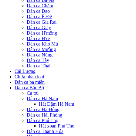
Dân ca Ba-Na
Dân ca Chăm
Dân ca Dao
Dân ca Ê-Đê
Dân ca Gia Rai
Dân ca Giáy
Dân ca H'mông
Dân ca H're
Dân ca Khơ Mú
Dân ca Mường
Dân ca Nùng
Dân ca Tày
Dân ca Thái
Cải Lương
Chưa phân loại
Dân ca ba miền
Dân ca Bắc Bộ
Ca trù
Dân ca Hà Nam
Hát Dậm Hà Nam
Dân ca Hà Đông
Dân ca Hải Phòng
Dân ca Phú Thọ
Hát xoan Phú Thọ
Dân ca Thanh Hóa