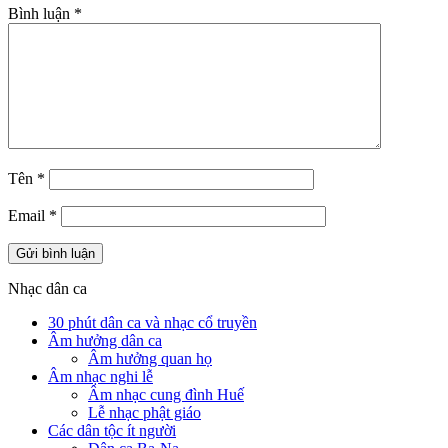
Bình luận
*
Tên
*
Email
*
Nhạc dân ca
30 phút dân ca và nhạc cổ truyền
Âm hưởng dân ca
Âm hưởng quan họ
Âm nhạc nghi lễ
Âm nhạc cung đình Huế
Lễ nhạc phật giáo
Các dân tộc ít người