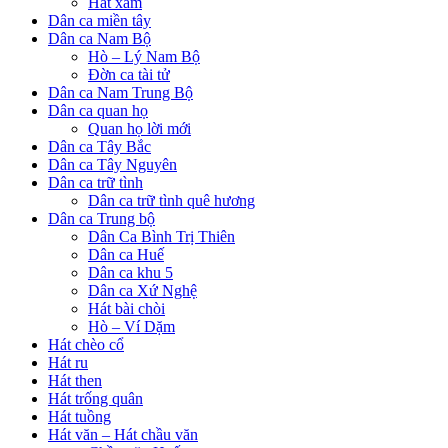
Hát xẩm
Dân ca miền tây
Dân ca Nam Bộ
Hò – Lý Nam Bộ
Đờn ca tài tử
Dân ca Nam Trung Bộ
Dân ca quan họ
Quan họ lời mới
Dân ca Tây Bắc
Dân ca Tây Nguyên
Dân ca trữ tình
Dân ca trữ tình quê hương
Dân ca Trung bộ
Dân Ca Bình Trị Thiên
Dân ca Huế
Dân ca khu 5
Dân ca Xứ Nghệ
Hát bài chòi
Hò – Ví Dặm
Hát chèo cổ
Hát ru
Hát then
Hát trống quân
Hát tuồng
Hát văn – Hát chầu văn