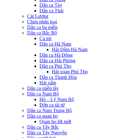
Dân ca Tày
Dân ca Thái
Cải Lương
Chưa phân loại
Dân ca ba miền
Dân ca Bắc Bộ
Ca trù
Dân ca Hà Nam
Hát Dậm Hà Nam
Dân ca Hà Đông
Dân ca Hải Phòng
Dân ca Phú Thọ
Hát xoan Phú Thọ
Dân ca Thanh Hóa
Hát xẩm
Dân ca miền tây
Dân ca Nam Bộ
Hò – Lý Nam Bộ
Đờn ca tài tử
Dân ca Nam Trung Bộ
Dân ca quan họ
Quan họ lời mới
Dân ca Tây Bắc
Dân ca Tây Nguyên