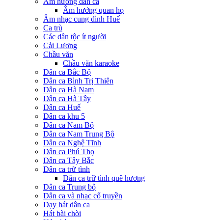
Âm hưởng dân ca
Âm hưởng quan họ
Âm nhạc cung đình Huế
Ca trù
Các dân tộc ít người
Cải Lương
Chầu văn
Chầu văn karaoke
Dân ca Bắc Bộ
Dân ca Bình Trị Thiên
Dân ca Hà Nam
Dân ca Hà Tây
Dân ca Huế
Dân ca khu 5
Dân ca Nam Bộ
Dân ca Nam Trung Bộ
Dân ca Nghệ Tĩnh
Dân ca Phú Thọ
Dân ca Tây Bắc
Dân ca trữ tình
Dân ca trữ tình quê hương
Dân ca Trung bộ
Dân ca và nhạc cổ truyền
Dạy hát dân ca
Hát bài chòi