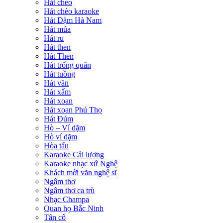
Hát chèo
Hát chèo karaoke
Hát Dặm Hà Nam
Hát múa
Hát ru
Hát then
Hát Then
Hát trống quân
Hát tuồng
Hát văn
Hát xẩm
Hát xoan
Hát xoan Phú Thọ
Hát Đúm
Hò – Ví dặm
Hò ví dặm
Hòa tấu
Karaoke Cải lương
Karaoke nhạc xứ Nghệ
Khách mời văn nghệ sĩ
Ngâm thơ
Ngâm thơ ca trù
Nhạc Champa
Quan họ Bắc Ninh
Tân cổ