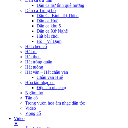
Dân ca trữ tình
Dân ca trữ tình quê hương
Dân ca Trung bộ
Dân Ca Bình Trị Thiên
Dân ca Huế
Dân ca khu 5
Dân ca Xứ Nghệ
Hát bài chòi
Hò – Ví Dặm
Hát chèo cổ
Hát ru
Hát then
Hát trống quân
Hát tuồng
Hát văn – Hát chầu văn
Chầu văn Huế
Hòa tấu nhạc cụ
Độc tấu nhạc cụ
Ngâm thơ
Tân cổ
Trong vườn hoa âm nhạc dân tộc
Video
Vọng cổ
Video
▼