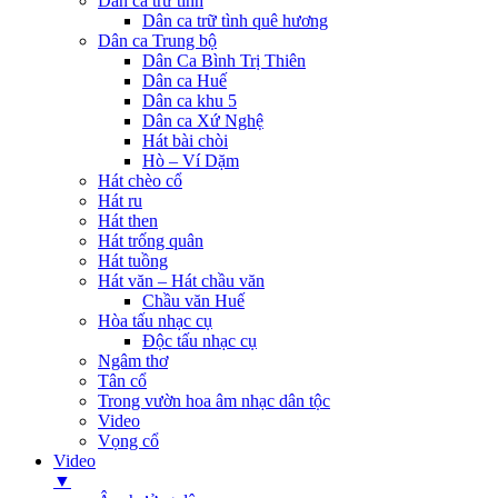
Dân ca trữ tình
Dân ca trữ tình quê hương
Dân ca Trung bộ
Dân Ca Bình Trị Thiên
Dân ca Huế
Dân ca khu 5
Dân ca Xứ Nghệ
Hát bài chòi
Hò – Ví Dặm
Hát chèo cổ
Hát ru
Hát then
Hát trống quân
Hát tuồng
Hát văn – Hát chầu văn
Chầu văn Huế
Hòa tấu nhạc cụ
Độc tấu nhạc cụ
Ngâm thơ
Tân cổ
Trong vườn hoa âm nhạc dân tộc
Video
Vọng cổ
Video
▼