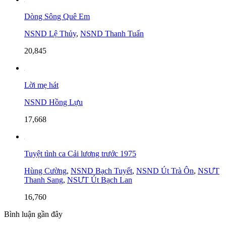
Dòng Sông Quê Em
NSND Lệ Thủy
,
NSND Thanh Tuấn
20,845
Lời mẹ hát
NSND Hồng Lựu
17,668
Tuyệt tình ca Cải lương trước 1975
Hùng Cường
,
NSND Bạch Tuyết
,
NSND Út Trà Ôn
,
NSƯT
Thanh Sang
,
NSƯT Út Bạch Lan
16,760
Bình luận gần đây