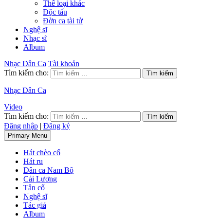
Thể loại khác
Độc tấu
Đờn ca tài tử
Nghệ sĩ
Nhạc sĩ
Album
Nhạc Dân Ca
Tài khoản
Tìm kiếm cho:
Nhạc Dân Ca
Video
Tìm kiếm cho:
Đăng nhập
|
Đăng ký
Primary Menu
Hát chèo cổ
Hát ru
Dân ca Nam Bộ
Cải Lương
Tân cổ
Nghệ sĩ
Tác giả
Album