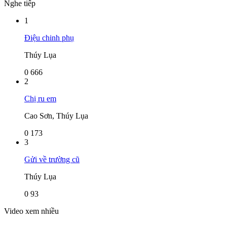
Nghe tiếp
1
Điệu chinh phụ
Thúy Lụa
0
666
2
Chị ru em
Cao Sơn, Thúy Lụa
0
173
3
Gửi về trường cũ
Thúy Lụa
0
93
Video xem nhiều