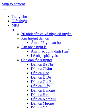
Skip to content
Trang chủ
Giới thiệu
MP3
▼
30 phút dân ca và nhạc cổ truyền
Âm hưởng dân ca
Âm hưởng quan họ
Âm nhạc nghi lễ
Âm nhạc cung đình Huế
Lễ nhạc phật giáo
Các dân tộc ít người
Dân ca Ba-Na
Dân ca Chăm
Dân ca Dao
Dân ca Ê-Đê
Dân ca Gia Rai
Dân ca Giáy
Dân ca H'mông
Dân ca H're
Dân ca Khơ Mú
Dân ca Mường
Dân ca Nùng