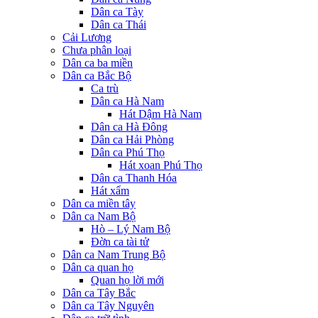
Dân ca Tày
Dân ca Thái
Cải Lương
Chưa phân loại
Dân ca ba miền
Dân ca Bắc Bộ
Ca trù
Dân ca Hà Nam
Hát Dậm Hà Nam
Dân ca Hà Đông
Dân ca Hải Phòng
Dân ca Phú Thọ
Hát xoan Phú Thọ
Dân ca Thanh Hóa
Hát xẩm
Dân ca miền tây
Dân ca Nam Bộ
Hò – Lý Nam Bộ
Đờn ca tài tử
Dân ca Nam Trung Bộ
Dân ca quan họ
Quan họ lời mới
Dân ca Tây Bắc
Dân ca Tây Nguyên