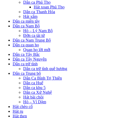
Dân ca Phú Thọ
Hát xoan Phú Thọ
Dân ca Thanh Hóa
Hát xẩm
Dân ca miền tây
Dân ca Nam Bộ
Hò – Lý Nam Bộ
Đờn ca tài tử
Dân ca Nam Trung Bộ
Dân ca quan họ
Quan họ lời mới
Dân ca Tây Bắc
Dân ca Tây Nguyên
Dân ca trữ tình
Dân ca trữ tình quê hương
Dân ca Trung bộ
Dân Ca Bình Trị Thiên
Dân ca Huế
Dân ca khu 5
Dân ca Xứ Nghệ
Hát bài chòi
Hò – Ví Dặm
Hát chèo cổ
Hát ru
Hát then