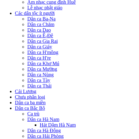
Âm nhạc cung đình Huế
Lễ nhạc phật giáo
Các dân tộc ít người
Dân ca Ba-Na
Dân ca Chăm
Dân ca Dao
Dân ca Ê-Đê
Dân ca Gia Rai
Dân ca Giáy
Dân ca H'mông
Dân ca H're
Dân ca Khơ Mú
Dân ca Mường
Dân ca Nùng
Dân ca Tày
Dân ca Thái
Cải Lương
Chưa phân loại
Dân ca ba miền
Dân ca Bắc Bộ
Ca trù
Dân ca Hà Nam
Hát Dậm Hà Nam
Dân ca Hà Đông
Dân ca Hải Phòng