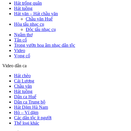
Hát trống quân
Hát tuồng
Hát văn – Hát chầu văn
Chầu văn Huế
Hòa tấu nhạc cụ
Độc tấu nhạc cụ
Ngâm thơ
Tân cổ
Trong vườn hoa âm nhạc dân tộc
Video
Vọng cổ
Video dân ca
Hát chèo
Cải Lương
Chầu văn
Hát tuồng
Dân ca Huế
Dân ca Trung bộ
Hát Dặm Hà Nam
Hò – Ví dặm
Các dân tộc ít người
Thể loại khác