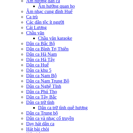
Âm hưởng dân ca
Âm hưởng quan họ
Âm nhạc cung đình Huế
Ca trù
Các dân tộc ít người
Cải Lương
Chầu văn
Chầu văn karaoke
Dân ca Bắc Bộ
Dân ca Bình Trị Thiên
Dân ca Hà Nam
Dân ca Hà Tây
Dân ca Huế
Dân ca khu 5
Dân ca Nam Bộ
Dân ca Nam Trung Bộ
Dân ca Nghệ Tĩnh
Dân ca Phú Thọ
Dân ca Tây Bắc
Dân ca trữ tình
Dân ca trữ tình quê hương
Dân ca Trung bộ
Dân ca và nhạc cổ truyền
Dạy hát dân ca
Hát bài chòi