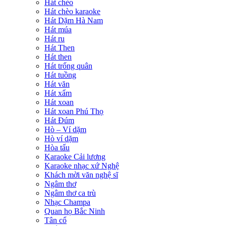
Hát chèo
Hát chèo karaoke
Hát Dặm Hà Nam
Hát múa
Hát ru
Hát Then
Hát then
Hát trống quân
Hát tuồng
Hát văn
Hát xẩm
Hát xoan
Hát xoan Phú Thọ
Hát Đúm
Hò – Ví dặm
Hò ví dặm
Hòa tấu
Karaoke Cải lương
Karaoke nhạc xứ Nghệ
Khách mời văn nghệ sĩ
Ngâm thơ
Ngâm thơ ca trù
Nhạc Champa
Quan họ Bắc Ninh
Tân cổ