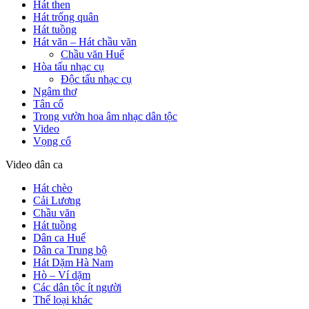
Hát then
Hát trống quân
Hát tuồng
Hát văn – Hát chầu văn
Chầu văn Huế
Hòa tấu nhạc cụ
Độc tấu nhạc cụ
Ngâm thơ
Tân cổ
Trong vườn hoa âm nhạc dân tộc
Video
Vọng cổ
Video dân ca
Hát chèo
Cải Lương
Chầu văn
Hát tuồng
Dân ca Huế
Dân ca Trung bộ
Hát Dặm Hà Nam
Hò – Ví dặm
Các dân tộc ít người
Thể loại khác