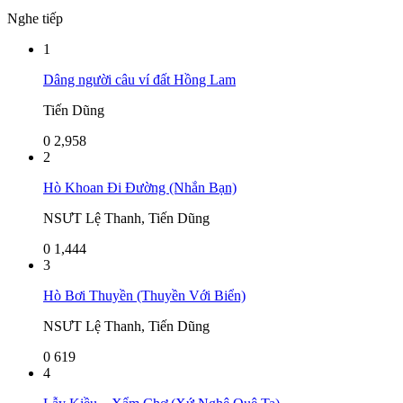
Nghe tiếp
1
Dâng người câu ví đất Hồng Lam
Tiến Dũng
0
2,958
2
Hò Khoan Đi Đường (Nhắn Bạn)
NSƯT Lệ Thanh, Tiến Dũng
0
1,444
3
Hò Bơi Thuyền (Thuyền Với Biển)
NSƯT Lệ Thanh, Tiến Dũng
0
619
4