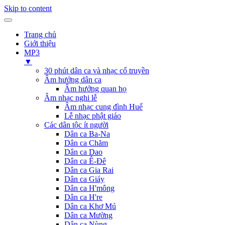
Skip to content
Trang chủ
Giới thiệu
MP3
▼
30 phút dân ca và nhạc cổ truyền
Âm hưởng dân ca
Âm hưởng quan họ
Âm nhạc nghi lễ
Âm nhạc cung đình Huế
Lễ nhạc phật giáo
Các dân tộc ít người
Dân ca Ba-Na
Dân ca Chăm
Dân ca Dao
Dân ca Ê-Đê
Dân ca Gia Rai
Dân ca Giáy
Dân ca H'mông
Dân ca H're
Dân ca Khơ Mú
Dân ca Mường
Dân ca Nùng