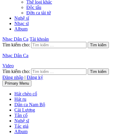
Thể loại khác
Độc tấu
Đờn ca tài tử
Nghệ sĩ
Nhạc sĩ
Album
Nhạc Dân Ca
Tài khoản
Tìm kiếm cho:
Nhạc Dân Ca
Video
Tìm kiếm cho:
Đăng nhập
|
Đăng ký
Primary Menu
Hát chèo cổ
Hát ru
Dân ca Nam Bộ
Cải Lương
Tân cổ
Nghệ sĩ
Tác giả
Album