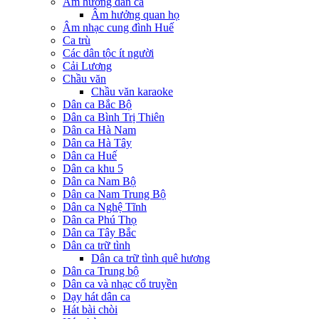
Âm hưởng dân ca
Âm hưởng quan họ
Âm nhạc cung đình Huế
Ca trù
Các dân tộc ít người
Cải Lương
Chầu văn
Chầu văn karaoke
Dân ca Bắc Bộ
Dân ca Bình Trị Thiên
Dân ca Hà Nam
Dân ca Hà Tây
Dân ca Huế
Dân ca khu 5
Dân ca Nam Bộ
Dân ca Nam Trung Bộ
Dân ca Nghệ Tĩnh
Dân ca Phú Thọ
Dân ca Tây Bắc
Dân ca trữ tình
Dân ca trữ tình quê hương
Dân ca Trung bộ
Dân ca và nhạc cổ truyền
Dạy hát dân ca
Hát bài chòi