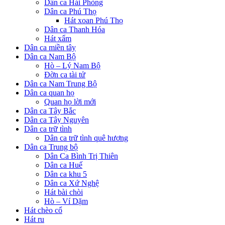
Dân ca Hải Phòng
Dân ca Phú Thọ
Hát xoan Phú Thọ
Dân ca Thanh Hóa
Hát xẩm
Dân ca miền tây
Dân ca Nam Bộ
Hò – Lý Nam Bộ
Đờn ca tài tử
Dân ca Nam Trung Bộ
Dân ca quan họ
Quan họ lời mới
Dân ca Tây Bắc
Dân ca Tây Nguyên
Dân ca trữ tình
Dân ca trữ tình quê hương
Dân ca Trung bộ
Dân Ca Bình Trị Thiên
Dân ca Huế
Dân ca khu 5
Dân ca Xứ Nghệ
Hát bài chòi
Hò – Ví Dặm
Hát chèo cổ
Hát ru