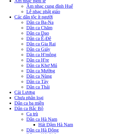
Âm nhạc nghi lễ
Âm nhạc cung đình Huế
Lễ nhạc phật giáo
Các dân tộc ít người
Dân ca Ba-Na
Dân ca Chăm
Dân ca Dao
Dân ca Ê-Đê
Dân ca Gia Rai
Dân ca Giáy
Dân ca H'mông
Dân ca H're
Dân ca Khơ Mú
Dân ca Mường
Dân ca Nùng
Dân ca Tày
Dân ca Thái
Cải Lương
Chưa phân loại
Dân ca ba miền
Dân ca Bắc Bộ
Ca trù
Dân ca Hà Nam
Hát Dậm Hà Nam
Dân ca Hà Đông