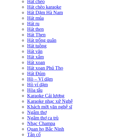
Hát chèo
Hát chèo karaoke
Hát Dặm Hà Nam
Hát múa
Hát ru
Hát then
Hát Then
Hát trống quân
Hát tuồng
Hát văn
Hát xẩm
Hát xoan
Hát xoan Phú Thọ
Hát Đúm
Hò – Ví dặm
Hò ví dặm
Hòa tấu
Karaoke Cải lương
Karaoke nhạc xứ Nghệ
Khách mời văn nghệ sĩ
Ngâm thơ
Ngâm thơ ca trù
Nhạc Champa
Quan họ Bắc Ninh
Tân cổ