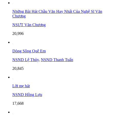
Những Bài Hát Chầu Văn Hay Nhất Của Nghệ Sĩ Văn
Chương
NSƯT Văn Chương
20,996
Dòng Sông Quê Em
NSND Lệ Thủy
,
NSND Thanh Tuấn
20,845
Lời mẹ hát
NSND Hồng Lựu
17,668