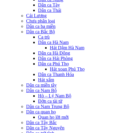
Dân ca Tày
Dân ca Thái
Cải Lương
Chưa phân loại
Dân ca ba miền
Dân ca Bắc Bộ
Ca trù
Dân ca Hà Nam
Hát Dậm Hà Nam
Dân ca Hà Đông
Dân ca Hải Phòng
Dân ca Phú Thọ
Hát xoan Phú Thọ
Dân ca Thanh Hóa
Hát xẩm
Dân ca miền tây
Dân ca Nam Bộ
Hò – Lý Nam Bộ
Đờn ca tài tử
Dân ca Nam Trung Bộ
Dân ca quan họ
Quan họ lời mới
Dân ca Tây Bắc
Dân ca Tây Nguyên