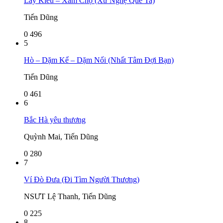
Lẫy Kiều – Xẩm Chợ (Xứ Nghệ Quê Ta)
Tiến Dũng
0
496
5
Hò – Dặm Kể – Dặm Nối (Nhất Tâm Đợi Bạn)
Tiến Dũng
0
461
6
Bắc Hà yêu thương
Quỳnh Mai, Tiến Dũng
0
280
7
Ví Đò Đưa (Đi Tìm Người Thương)
NSƯT Lệ Thanh, Tiến Dũng
0
225
8