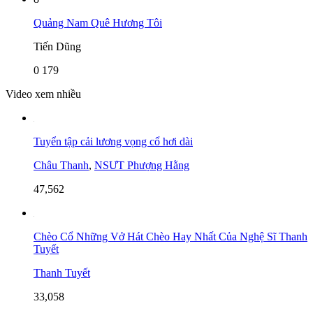
Quảng Nam Quê Hương Tôi
Tiến Dũng
0
179
Video xem nhiều
Tuyển tập cải lương vọng cổ hơi dài
Châu Thanh
,
NSƯT Phượng Hằng
47,562
Chèo Cổ Những Vở Hát Chèo Hay Nhất Của Nghệ Sĩ Thanh
Tuyết
Thanh Tuyết
33,058