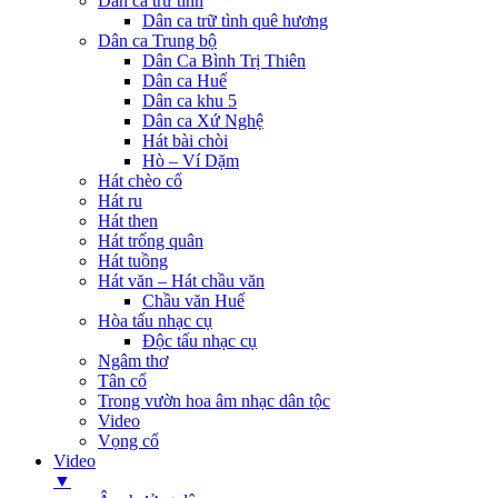
Dân ca trữ tình
Dân ca trữ tình quê hương
Dân ca Trung bộ
Dân Ca Bình Trị Thiên
Dân ca Huế
Dân ca khu 5
Dân ca Xứ Nghệ
Hát bài chòi
Hò – Ví Dặm
Hát chèo cổ
Hát ru
Hát then
Hát trống quân
Hát tuồng
Hát văn – Hát chầu văn
Chầu văn Huế
Hòa tấu nhạc cụ
Độc tấu nhạc cụ
Ngâm thơ
Tân cổ
Trong vườn hoa âm nhạc dân tộc
Video
Vọng cổ
Video
▼