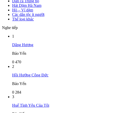
Dân ca Trung bộ
Hát Dặm Hà Nam
Hò – Ví dặm
Các dân tộc ít người
Thể loại khác
Nghe tiếp
1
Dâng Hương
Bảo Yến
0
470
2
Hồi Hướng Công Đức
Bảo Yến
0
284
3
Huế Tình Yêu Của Tôi