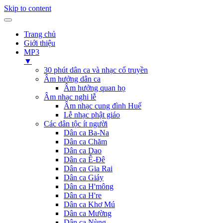
Skip to content
Trang chủ
Giới thiệu
MP3
▼
30 phút dân ca và nhạc cổ truyền
Âm hưởng dân ca
Âm hưởng quan họ
Âm nhạc nghi lễ
Âm nhạc cung đình Huế
Lễ nhạc phật giáo
Các dân tộc ít người
Dân ca Ba-Na
Dân ca Chăm
Dân ca Dao
Dân ca Ê-Đê
Dân ca Gia Rai
Dân ca Giáy
Dân ca H'mông
Dân ca H're
Dân ca Khơ Mú
Dân ca Mường
Dân ca Nùng