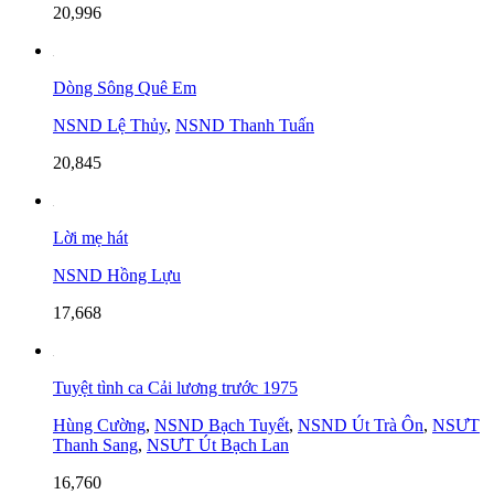
20,996
Dòng Sông Quê Em
NSND Lệ Thủy
,
NSND Thanh Tuấn
20,845
Lời mẹ hát
NSND Hồng Lựu
17,668
Tuyệt tình ca Cải lương trước 1975
Hùng Cường
,
NSND Bạch Tuyết
,
NSND Út Trà Ôn
,
NSƯT
Thanh Sang
,
NSƯT Út Bạch Lan
16,760