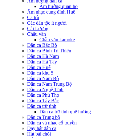
Âm hưởng dân ca
Âm hưởng quan họ
Âm nhạc cung đình Huế
Ca trù
Các dân tộc ít người
Cải Lương
Chầu văn
Chầu văn karaoke
Dân ca Bắc Bộ
Dân ca Bình Trị Thiên
Dân ca Hà Nam
Dân ca Hà Tây
Dân ca Huế
Dân ca khu 5
Dân ca Nam Bộ
Dân ca Nam Trung Bộ
Dân ca Nghệ Tĩnh
Dân ca Phú Thọ
Dân ca Tây Bắc
Dân ca trữ tình
Dân ca trữ tình quê hương
Dân ca Trung bộ
Dân ca và nhạc cổ truyền
Dạy hát dân ca
Hát bài chòi