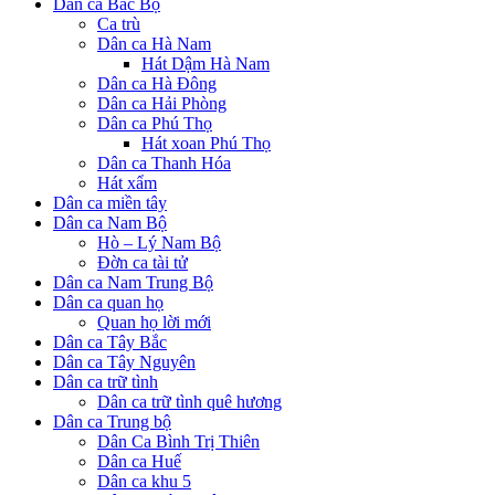
Dân ca Bắc Bộ
Ca trù
Dân ca Hà Nam
Hát Dậm Hà Nam
Dân ca Hà Đông
Dân ca Hải Phòng
Dân ca Phú Thọ
Hát xoan Phú Thọ
Dân ca Thanh Hóa
Hát xẩm
Dân ca miền tây
Dân ca Nam Bộ
Hò – Lý Nam Bộ
Đờn ca tài tử
Dân ca Nam Trung Bộ
Dân ca quan họ
Quan họ lời mới
Dân ca Tây Bắc
Dân ca Tây Nguyên
Dân ca trữ tình
Dân ca trữ tình quê hương
Dân ca Trung bộ
Dân Ca Bình Trị Thiên
Dân ca Huế
Dân ca khu 5