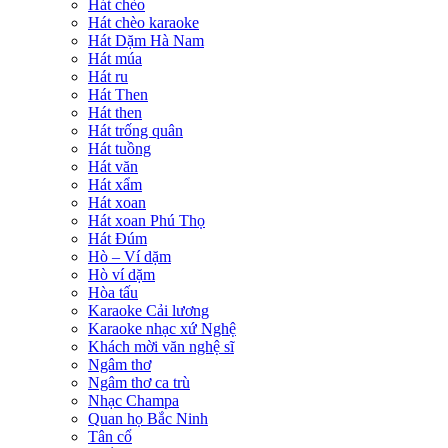
Hát chèo
Hát chèo karaoke
Hát Dặm Hà Nam
Hát múa
Hát ru
Hát Then
Hát then
Hát trống quân
Hát tuồng
Hát văn
Hát xẩm
Hát xoan
Hát xoan Phú Thọ
Hát Đúm
Hò – Ví dặm
Hò ví dặm
Hòa tấu
Karaoke Cải lương
Karaoke nhạc xứ Nghệ
Khách mời văn nghệ sĩ
Ngâm thơ
Ngâm thơ ca trù
Nhạc Champa
Quan họ Bắc Ninh
Tân cổ