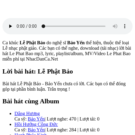
Ca khúc
Lễ Phật Bảo
do nghệ sĩ
Bảo Yến
thể hiện, thuộc thể loại
Lễ nhạc phật giáo. Các bạn có thể nghe, download (tải nhạc) lời bài
hát Le Phat Bao mp3, lyric, playlist/album, MV/Video Le Phat Bao
miễn phí tại NhacDanCa.Net
Lời bài hát: Lễ Phật Bảo
Bài hát Lễ Phật Bảo - Bảo Yến chưa có lời. Các bạn có thể đóng
góp tại phần bình luận. Trân trọng !
Bài hát cùng Album
Dâng Hương
Ca sỹ:
Bảo Yến
|
Lượt nghe: 470 | Lượt tải: 0
Hồi Hướng Công Đức
Ca sỹ:
Bảo Yến
|
Lượt nghe: 284 | Lượt tải: 0