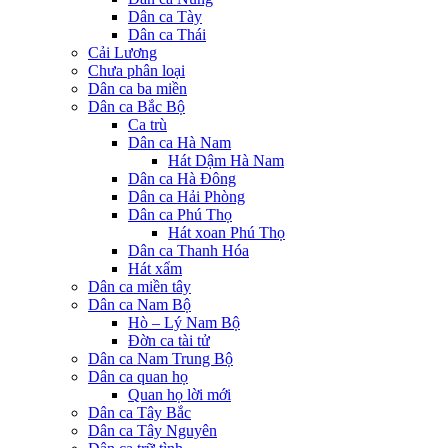
Dân ca Tày
Dân ca Thái
Cải Lương
Chưa phân loại
Dân ca ba miền
Dân ca Bắc Bộ
Ca trù
Dân ca Hà Nam
Hát Dậm Hà Nam
Dân ca Hà Đông
Dân ca Hải Phòng
Dân ca Phú Thọ
Hát xoan Phú Thọ
Dân ca Thanh Hóa
Hát xẩm
Dân ca miền tây
Dân ca Nam Bộ
Hò – Lý Nam Bộ
Đờn ca tài tử
Dân ca Nam Trung Bộ
Dân ca quan họ
Quan họ lời mới
Dân ca Tây Bắc
Dân ca Tây Nguyên