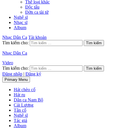
Thể loại khác
Độc tấu
Đờn ca tài tử
Nghệ sĩ
Nhạc sĩ
Album
Nhạc Dân Ca
Tài khoản
Tìm kiếm cho:
Nhạc Dân Ca
Video
Tìm kiếm cho:
Đăng nhập
|
Đăng ký
Primary Menu
Hát chèo cổ
Hát ru
Dân ca Nam Bộ
Cải Lương
Tân cổ
Nghệ sĩ
Tác giả
Album