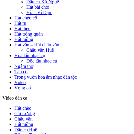
Dân ca Xứ Nghệ
Hát bài chòi
Hò – Ví Dặm
Hát chèo cổ
Hát ru
Hát then
Hát trống quân
Hát tuồng
Hát văn – Hát chầu văn
Chầu văn Huế
Hòa tấu nhạc cụ
Độc tấu nhạc cụ
Ngâm thơ
Tân cổ
Trong vườn hoa âm nhạc dân tộc
Video
Vọng cổ
Video dân ca
Hát chèo
Cải Lương
Chầu văn
Hát tuồng
Dân ca Huế