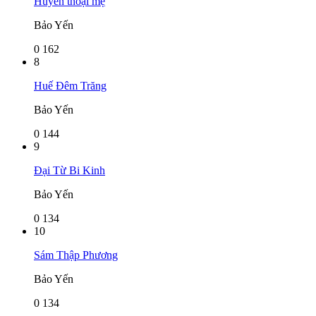
Huyền thoại mẹ
Bảo Yến
0
162
8
Huế Đêm Trăng
Bảo Yến
0
144
9
Đại Từ Bi Kinh
Bảo Yến
0
134
10
Sám Thập Phương
Bảo Yến
0
134