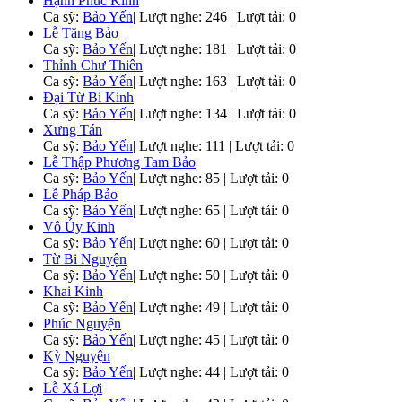
Hạnh Phúc Kinh
Ca sỹ:
Bảo Yến
|
Lượt nghe: 246 | Lượt tải: 0
Lễ Tăng Bảo
Ca sỹ:
Bảo Yến
|
Lượt nghe: 181 | Lượt tải: 0
Thỉnh Chư Thiên
Ca sỹ:
Bảo Yến
|
Lượt nghe: 163 | Lượt tải: 0
Đại Từ Bi Kinh
Ca sỹ:
Bảo Yến
|
Lượt nghe: 134 | Lượt tải: 0
Xưng Tán
Ca sỹ:
Bảo Yến
|
Lượt nghe: 111 | Lượt tải: 0
Lễ Thập Phương Tam Bảo
Ca sỹ:
Bảo Yến
|
Lượt nghe: 85 | Lượt tải: 0
Lễ Pháp Bảo
Ca sỹ:
Bảo Yến
|
Lượt nghe: 65 | Lượt tải: 0
Vô Úy Kinh
Ca sỹ:
Bảo Yến
|
Lượt nghe: 60 | Lượt tải: 0
Từ Bi Nguyện
Ca sỹ:
Bảo Yến
|
Lượt nghe: 50 | Lượt tải: 0
Khai Kinh
Ca sỹ:
Bảo Yến
|
Lượt nghe: 49 | Lượt tải: 0
Phúc Nguyện
Ca sỹ:
Bảo Yến
|
Lượt nghe: 45 | Lượt tải: 0
Kỳ Nguyện
Ca sỹ:
Bảo Yến
|
Lượt nghe: 44 | Lượt tải: 0
Lễ Xá Lợi