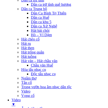
Dân ca trữ tình
Dân ca trữ tình quê hương
Dân ca Trung bộ
Dân Ca Bình Trị Thiên
Dân ca Huế
Dân ca khu 5
Dân ca Xứ Nghệ
Hát bài chòi
Hò – Ví Dặm
Hát chèo cổ
Hát ru
Hát then
Hát trống quân
Hát tuồng
Hát văn – Hát chầu văn
Chầu văn Huế
Hòa tấu nhạc cụ
Độc tấu nhạc cụ
Ngâm thơ
Tân cổ
Trong vườn hoa âm nhạc dân tộc
Video
Vọng cổ
Video
▼