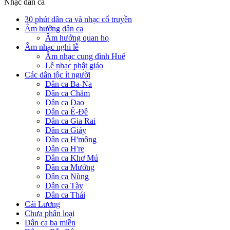
Nhạc dân ca
30 phút dân ca và nhạc cổ truyền
Âm hưởng dân ca
Âm hưởng quan họ
Âm nhạc nghi lễ
Âm nhạc cung đình Huế
Lễ nhạc phật giáo
Các dân tộc ít người
Dân ca Ba-Na
Dân ca Chăm
Dân ca Dao
Dân ca Ê-Đê
Dân ca Gia Rai
Dân ca Giáy
Dân ca H'mông
Dân ca H're
Dân ca Khơ Mú
Dân ca Mường
Dân ca Nùng
Dân ca Tày
Dân ca Thái
Cải Lương
Chưa phân loại
Dân ca ba miền