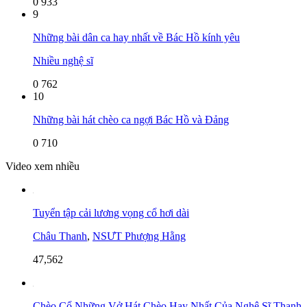
0
933
9
Những bài dân ca hay nhất về Bác Hồ kính yêu
Nhiều nghệ sĩ
0
762
10
Những bài hát chèo ca ngợi Bác Hồ và Đảng
0
710
Video xem nhiều
Tuyển tập cải lương vọng cổ hơi dài
Châu Thanh
,
NSƯT Phượng Hằng
47,562
Chèo Cổ Những Vở Hát Chèo Hay Nhất Của Nghệ Sĩ Thanh