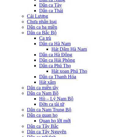
Dân ca Tày
Dân ca Thái
Cải Lương
Chưa phân loại
Dân ca ba miền
Dân ca Bắc Bộ
Ca trù
Dân ca Hà Nam
Hát Dậm Hà Nam
Dân ca Hà Đông
Dân ca Hải Phòng
Dân ca Phú Thọ
Hát xoan Phú Thọ
Dân ca Thanh Hóa
Hát xẩm
Dân ca miền tây
Dân ca Nam Bộ
Hò – Lý Nam Bộ
Đờn ca tài tử
Dân ca Nam Trung Bộ
Dân ca quan họ
Quan họ lời mới
Dân ca Tây Bắc
Dân ca Tây Nguyên