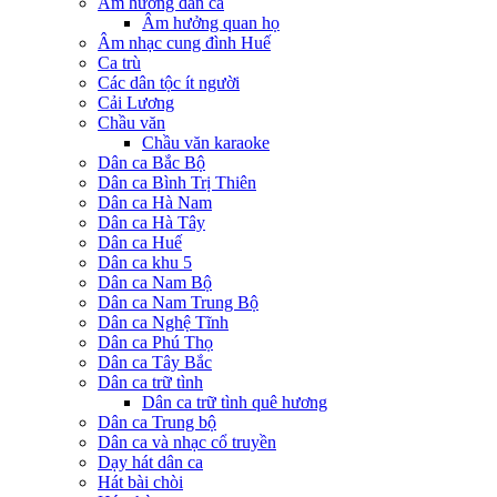
Âm hưởng dân ca
Âm hưởng quan họ
Âm nhạc cung đình Huế
Ca trù
Các dân tộc ít người
Cải Lương
Chầu văn
Chầu văn karaoke
Dân ca Bắc Bộ
Dân ca Bình Trị Thiên
Dân ca Hà Nam
Dân ca Hà Tây
Dân ca Huế
Dân ca khu 5
Dân ca Nam Bộ
Dân ca Nam Trung Bộ
Dân ca Nghệ Tĩnh
Dân ca Phú Thọ
Dân ca Tây Bắc
Dân ca trữ tình
Dân ca trữ tình quê hương
Dân ca Trung bộ
Dân ca và nhạc cổ truyền
Dạy hát dân ca
Hát bài chòi