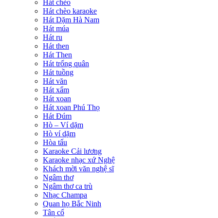
Hát chèo
Hát chèo karaoke
Hát Dặm Hà Nam
Hát múa
Hát ru
Hát then
Hát Then
Hát trống quân
Hát tuồng
Hát văn
Hát xẩm
Hát xoan
Hát xoan Phú Thọ
Hát Đúm
Hò – Ví dặm
Hò ví dặm
Hòa tấu
Karaoke Cải lương
Karaoke nhạc xứ Nghệ
Khách mời văn nghệ sĩ
Ngâm thơ
Ngâm thơ ca trù
Nhạc Champa
Quan họ Bắc Ninh
Tân cổ