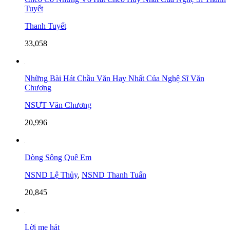
Tuyết
Thanh Tuyết
33,058
Những Bài Hát Chầu Văn Hay Nhất Của Nghệ Sĩ Văn
Chương
NSƯT Văn Chương
20,996
Dòng Sông Quê Em
NSND Lệ Thủy
,
NSND Thanh Tuấn
20,845
Lời mẹ hát