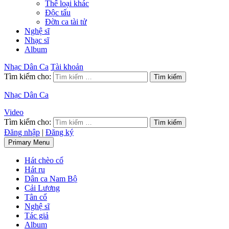
Thể loại khác
Độc tấu
Đờn ca tài tử
Nghệ sĩ
Nhạc sĩ
Album
Nhạc Dân Ca
Tài khoản
Tìm kiếm cho:
Nhạc Dân Ca
Video
Tìm kiếm cho:
Đăng nhập
|
Đăng ký
Primary Menu
Hát chèo cổ
Hát ru
Dân ca Nam Bộ
Cải Lương
Tân cổ
Nghệ sĩ
Tác giả
Album