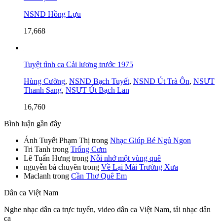
NSND Hồng Lựu
17,668
Tuyệt tình ca Cải lương trước 1975
Hùng Cường
,
NSND Bạch Tuyết
,
NSND Út Trà Ôn
,
NSƯT
Thanh Sang
,
NSƯT Út Bạch Lan
16,760
Bình luận gần đây
Ánh Tuyết Phạm Thị
trong
Nhạc Giúp Bé Ngủ Ngon
Tri Tanh
trong
Trống Cơm
Lê Tuấn Hưng
trong
Nỗi nhớ một vùng quê
nguyễn bá chuyên
trong
Về Lại Mái Trường Xưa
Maclanh
trong
Cần Thơ Quê Em
Dân ca Việt Nam
Nghe nhạc dân ca trực tuyến, video dân ca Việt Nam, tải nhạc dân
ca