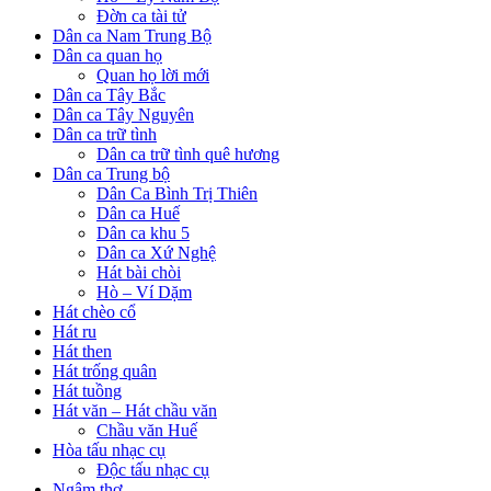
Đờn ca tài tử
Dân ca Nam Trung Bộ
Dân ca quan họ
Quan họ lời mới
Dân ca Tây Bắc
Dân ca Tây Nguyên
Dân ca trữ tình
Dân ca trữ tình quê hương
Dân ca Trung bộ
Dân Ca Bình Trị Thiên
Dân ca Huế
Dân ca khu 5
Dân ca Xứ Nghệ
Hát bài chòi
Hò – Ví Dặm
Hát chèo cổ
Hát ru
Hát then
Hát trống quân
Hát tuồng
Hát văn – Hát chầu văn
Chầu văn Huế
Hòa tấu nhạc cụ
Độc tấu nhạc cụ
Ngâm thơ