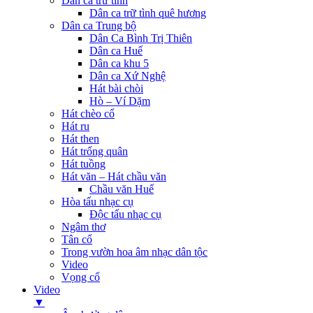
Dân ca trữ tình
Dân ca trữ tình quê hương
Dân ca Trung bộ
Dân Ca Bình Trị Thiên
Dân ca Huế
Dân ca khu 5
Dân ca Xứ Nghệ
Hát bài chòi
Hò – Ví Dặm
Hát chèo cổ
Hát ru
Hát then
Hát trống quân
Hát tuồng
Hát văn – Hát chầu văn
Chầu văn Huế
Hòa tấu nhạc cụ
Độc tấu nhạc cụ
Ngâm thơ
Tân cổ
Trong vườn hoa âm nhạc dân tộc
Video
Vọng cổ
Video
▼