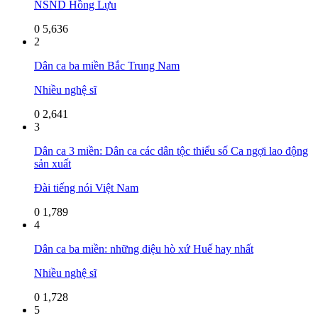
NSND Hồng Lựu
0
5,636
2
Dân ca ba miền Bắc Trung Nam
Nhiều nghệ sĩ
0
2,641
3
Dân ca 3 miền: Dân ca các dân tộc thiểu số Ca ngợi lao động
sản xuất
Đài tiếng nói Việt Nam
0
1,789
4
Dân ca ba miền: những điệu hò xứ Huế hay nhất
Nhiều nghệ sĩ
0
1,728
5