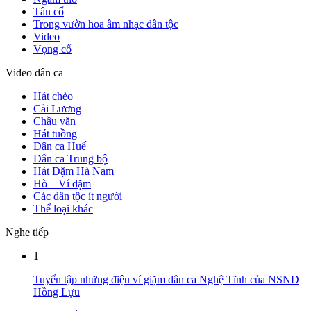
Tân cổ
Trong vườn hoa âm nhạc dân tộc
Video
Vọng cổ
Video dân ca
Hát chèo
Cải Lương
Chầu văn
Hát tuồng
Dân ca Huế
Dân ca Trung bộ
Hát Dặm Hà Nam
Hò – Ví dặm
Các dân tộc ít người
Thể loại khác
Nghe tiếp
1
Tuyển tập những điệu ví giặm dân ca Nghệ Tĩnh của NSND
Hồng Lựu