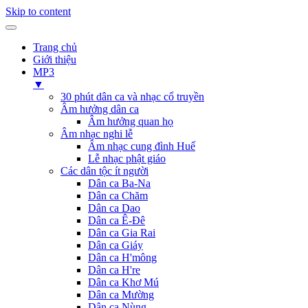
Skip to content
Trang chủ
Giới thiệu
MP3
▼
30 phút dân ca và nhạc cổ truyền
Âm hưởng dân ca
Âm hưởng quan họ
Âm nhạc nghi lễ
Âm nhạc cung đình Huế
Lễ nhạc phật giáo
Các dân tộc ít người
Dân ca Ba-Na
Dân ca Chăm
Dân ca Dao
Dân ca Ê-Đê
Dân ca Gia Rai
Dân ca Giáy
Dân ca H'mông
Dân ca H're
Dân ca Khơ Mú
Dân ca Mường
Dân ca Nùng