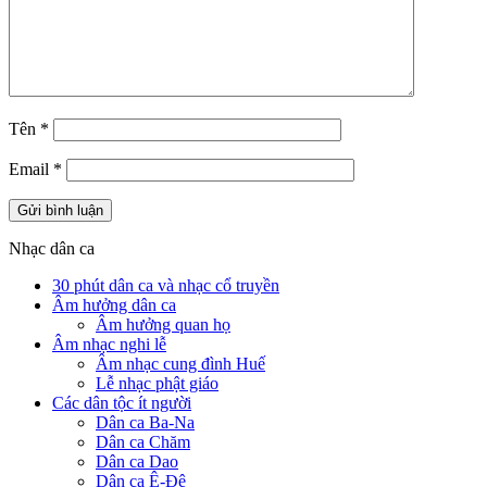
Tên
*
Email
*
Nhạc dân ca
30 phút dân ca và nhạc cổ truyền
Âm hưởng dân ca
Âm hưởng quan họ
Âm nhạc nghi lễ
Âm nhạc cung đình Huế
Lễ nhạc phật giáo
Các dân tộc ít người
Dân ca Ba-Na
Dân ca Chăm
Dân ca Dao
Dân ca Ê-Đê