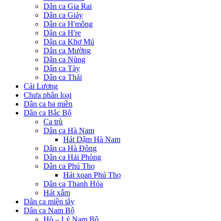
Dân ca Gia Rai
Dân ca Giáy
Dân ca H'mông
Dân ca H're
Dân ca Khơ Mú
Dân ca Mường
Dân ca Nùng
Dân ca Tày
Dân ca Thái
Cải Lương
Chưa phân loại
Dân ca ba miền
Dân ca Bắc Bộ
Ca trù
Dân ca Hà Nam
Hát Dậm Hà Nam
Dân ca Hà Đông
Dân ca Hải Phòng
Dân ca Phú Thọ
Hát xoan Phú Thọ
Dân ca Thanh Hóa
Hát xẩm
Dân ca miền tây
Dân ca Nam Bộ
Hò – Lý Nam Bộ