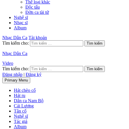
Thể loại khác
Độc tấu
Đờn ca tài tử
Nghệ sĩ
Nhạc sĩ
Album
Nhạc Dân Ca
Tài khoản
Tìm kiếm cho:
Nhạc Dân Ca
Video
Tìm kiếm cho:
Đăng nhập
|
Đăng ký
Primary Menu
Hát chèo cổ
Hát ru
Dân ca Nam Bộ
Cải Lương
Tân cổ
Nghệ sĩ
Tác giả
Album