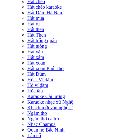
Hát chèo
Hát chèo karaoke
Hát Dặm Hà Nam
Hát múa
Hát ru
Hát then
Hát Then
Hát trống quân
Hát tuồng
Hát văn
Hát xẩm
Hát xoan
Hát xoan Phú Thọ
Hát Đúm
Hò – Ví dặm
Hò ví dặm
Hòa tấu
Karaoke Cải lương
Karaoke nhạc xứ Nghệ
Khách mời văn nghệ sĩ
Ngâm thơ
Ngâm thơ ca trù
Nhạc Champa
Quan họ Bắc Ninh
Tân cổ