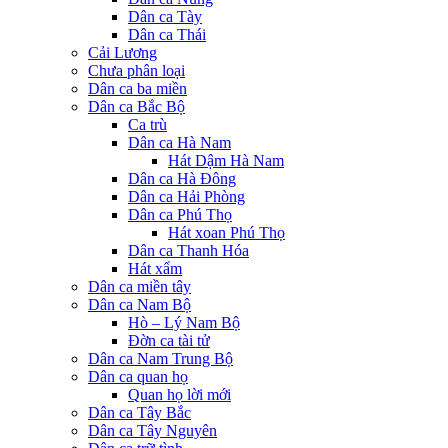
Dân ca Tày
Dân ca Thái
Cải Lương
Chưa phân loại
Dân ca ba miền
Dân ca Bắc Bộ
Ca trù
Dân ca Hà Nam
Hát Dậm Hà Nam
Dân ca Hà Đông
Dân ca Hải Phòng
Dân ca Phú Thọ
Hát xoan Phú Thọ
Dân ca Thanh Hóa
Hát xẩm
Dân ca miền tây
Dân ca Nam Bộ
Hò – Lý Nam Bộ
Đờn ca tài tử
Dân ca Nam Trung Bộ
Dân ca quan họ
Quan họ lời mới
Dân ca Tây Bắc
Dân ca Tây Nguyên