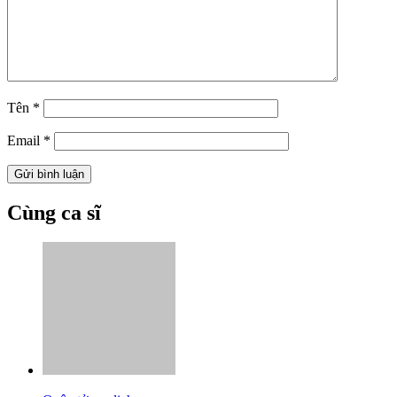
Tên
*
Email
*
Cùng ca sĩ