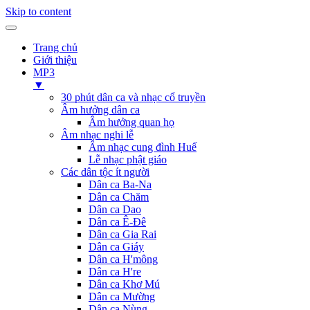
Skip to content
Trang chủ
Giới thiệu
MP3
▼
30 phút dân ca và nhạc cổ truyền
Âm hưởng dân ca
Âm hưởng quan họ
Âm nhạc nghi lễ
Âm nhạc cung đình Huế
Lễ nhạc phật giáo
Các dân tộc ít người
Dân ca Ba-Na
Dân ca Chăm
Dân ca Dao
Dân ca Ê-Đê
Dân ca Gia Rai
Dân ca Giáy
Dân ca H'mông
Dân ca H're
Dân ca Khơ Mú
Dân ca Mường
Dân ca Nùng