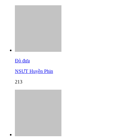
Đò đưa
NSƯT Huyền Phin
213