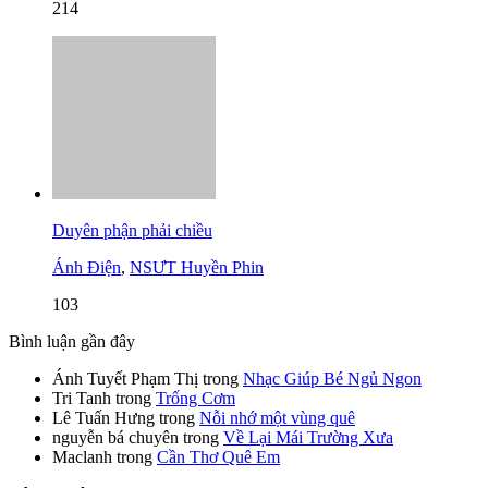
214
Duyên phận phải chiều
Ánh Điện
,
NSƯT Huyền Phin
103
Bình luận gần đây
Ánh Tuyết Phạm Thị
trong
Nhạc Giúp Bé Ngủ Ngon
Tri Tanh
trong
Trống Cơm
Lê Tuấn Hưng
trong
Nỗi nhớ một vùng quê
nguyễn bá chuyên
trong
Về Lại Mái Trường Xưa
Maclanh
trong
Cần Thơ Quê Em