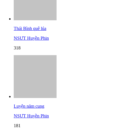
Thái Bình quê lúa
NSƯT Huyền Phin
318
Luyện năm cung
NSƯT Huyền Phin
181