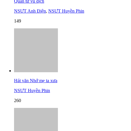
Quân tử vu dịch
NSƯT Anh Điện
,
NSƯT Huyền Phin
149
Hát văn Nhớ mẹ ta xưa
NSƯT Huyền Phin
260