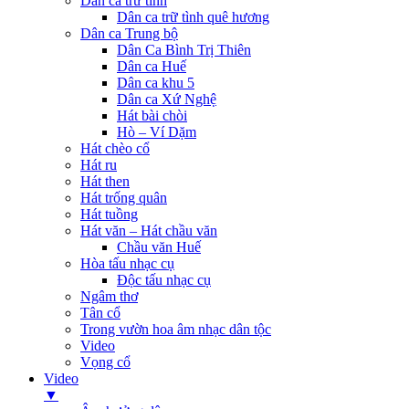
Dân ca trữ tình
Dân ca trữ tình quê hương
Dân ca Trung bộ
Dân Ca Bình Trị Thiên
Dân ca Huế
Dân ca khu 5
Dân ca Xứ Nghệ
Hát bài chòi
Hò – Ví Dặm
Hát chèo cổ
Hát ru
Hát then
Hát trống quân
Hát tuồng
Hát văn – Hát chầu văn
Chầu văn Huế
Hòa tấu nhạc cụ
Độc tấu nhạc cụ
Ngâm thơ
Tân cổ
Trong vườn hoa âm nhạc dân tộc
Video
Vọng cổ
Video
▼