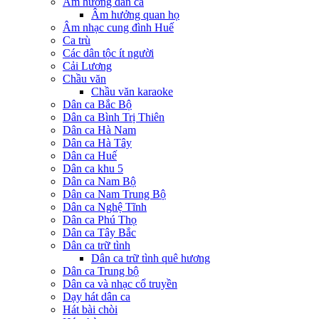
Âm hưởng dân ca
Âm hưởng quan họ
Âm nhạc cung đình Huế
Ca trù
Các dân tộc ít người
Cải Lương
Chầu văn
Chầu văn karaoke
Dân ca Bắc Bộ
Dân ca Bình Trị Thiên
Dân ca Hà Nam
Dân ca Hà Tây
Dân ca Huế
Dân ca khu 5
Dân ca Nam Bộ
Dân ca Nam Trung Bộ
Dân ca Nghệ Tĩnh
Dân ca Phú Thọ
Dân ca Tây Bắc
Dân ca trữ tình
Dân ca trữ tình quê hương
Dân ca Trung bộ
Dân ca và nhạc cổ truyền
Dạy hát dân ca
Hát bài chòi