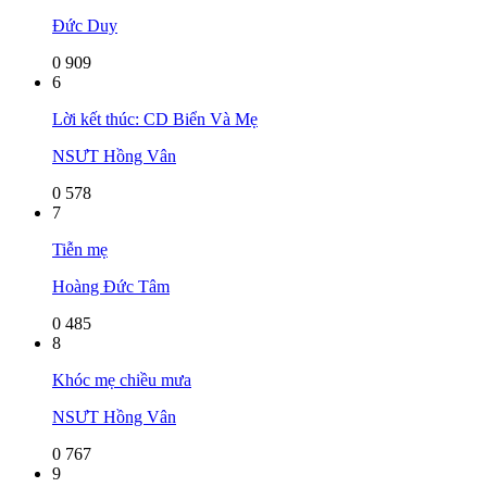
Đức Duy
0
909
6
Lời kết thúc: CD Biển Và Mẹ
NSƯT Hồng Vân
0
578
7
Tiễn mẹ
Hoàng Đức Tâm
0
485
8
Khóc mẹ chiều mưa
NSƯT Hồng Vân
0
767
9