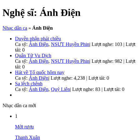
Nghệ sĩ:
Ánh Điện
Nhạc dân ca
»
Ánh Điện
Duyên phận phải chiều
Ca sỹ:
Ánh Điện
,
NSƯT Huyền Phin
|
Lượt nghe: 103 | Lượt
tải: 0
Quân Tử Vu Dịch
Ca sỹ:
Ánh Điện
,
NSƯT Huyền Phin
|
Lượt nghe: 982 | Lượt
tải: 0
Hát về Tổ quốc hôm nay
Ca sỹ:
Ánh Điện
|
Lượt nghe: 4,238 | Lượt tải: 0
Sa lệch chênh
Ca sỹ:
Ánh Điện
,
Quý Liên
|
Lượt nghe: 83 | Lượt tải: 0
Nhạc dân ca mới
1
Mời rượu
Thanh Xuân