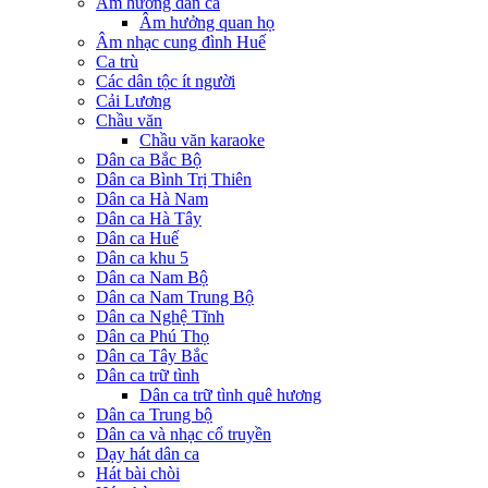
Âm hưởng dân ca
Âm hưởng quan họ
Âm nhạc cung đình Huế
Ca trù
Các dân tộc ít người
Cải Lương
Chầu văn
Chầu văn karaoke
Dân ca Bắc Bộ
Dân ca Bình Trị Thiên
Dân ca Hà Nam
Dân ca Hà Tây
Dân ca Huế
Dân ca khu 5
Dân ca Nam Bộ
Dân ca Nam Trung Bộ
Dân ca Nghệ Tĩnh
Dân ca Phú Thọ
Dân ca Tây Bắc
Dân ca trữ tình
Dân ca trữ tình quê hương
Dân ca Trung bộ
Dân ca và nhạc cổ truyền
Dạy hát dân ca
Hát bài chòi