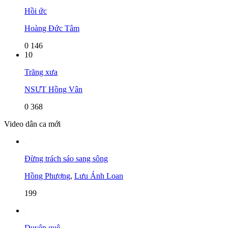
Hồi ức
Hoàng Đức Tâm
0
146
10
Trăng xưa
NSƯT Hồng Vân
0
368
Video dân ca mới
Đừng trách sáo sang sông
Hồng Phượng
,
Lưu Ánh Loan
199
Duyên quê