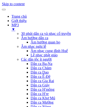
Skip to content
Trang chủ
Giới thiệu
MP3
▼
30 phút dân ca và nhạc cổ truyền
Âm hưởng dân ca
Âm hưởng quan họ
Âm nhạc nghi lễ
Âm nhạc cung đình Huế
Lễ nhạc phật giáo
Các dân tộc ít người
Dân ca Ba-Na
Dân ca Chăm
Dân ca Dao
Dân ca Ê-Đê
Dân ca Gia Rai
Dân ca Giáy
Dân ca H'mông
Dân ca H're
Dân ca Khơ Mú
Dân ca Mường
Dân ca Nùng