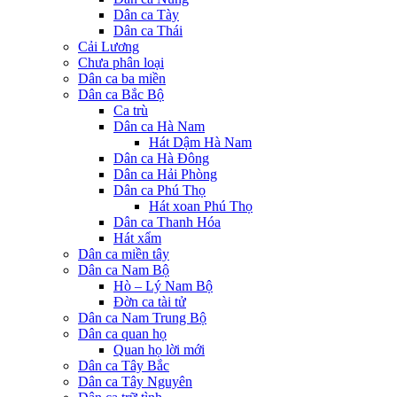
Dân ca Tày
Dân ca Thái
Cải Lương
Chưa phân loại
Dân ca ba miền
Dân ca Bắc Bộ
Ca trù
Dân ca Hà Nam
Hát Dậm Hà Nam
Dân ca Hà Đông
Dân ca Hải Phòng
Dân ca Phú Thọ
Hát xoan Phú Thọ
Dân ca Thanh Hóa
Hát xẩm
Dân ca miền tây
Dân ca Nam Bộ
Hò – Lý Nam Bộ
Đờn ca tài tử
Dân ca Nam Trung Bộ
Dân ca quan họ
Quan họ lời mới
Dân ca Tây Bắc
Dân ca Tây Nguyên