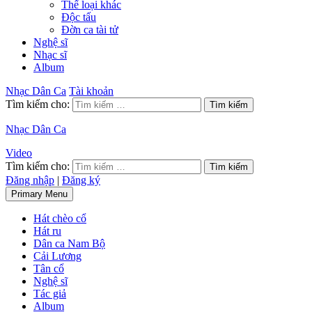
Thể loại khác
Độc tấu
Đờn ca tài tử
Nghệ sĩ
Nhạc sĩ
Album
Nhạc Dân Ca
Tài khoản
Tìm kiếm cho:
Nhạc Dân Ca
Video
Tìm kiếm cho:
Đăng nhập
|
Đăng ký
Primary Menu
Hát chèo cổ
Hát ru
Dân ca Nam Bộ
Cải Lương
Tân cổ
Nghệ sĩ
Tác giả
Album