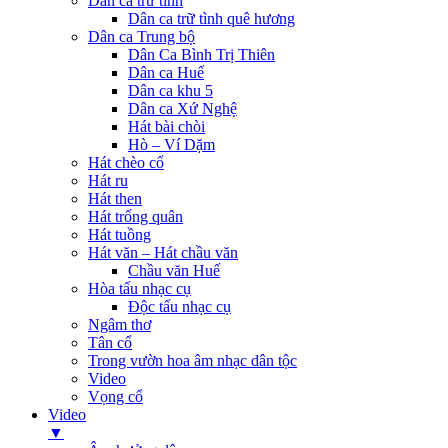
Dân ca trữ tình
Dân ca trữ tình quê hương
Dân ca Trung bộ
Dân Ca Bình Trị Thiên
Dân ca Huế
Dân ca khu 5
Dân ca Xứ Nghệ
Hát bài chòi
Hò – Ví Dặm
Hát chèo cổ
Hát ru
Hát then
Hát trống quân
Hát tuồng
Hát văn – Hát chầu văn
Chầu văn Huế
Hòa tấu nhạc cụ
Độc tấu nhạc cụ
Ngâm thơ
Tân cổ
Trong vườn hoa âm nhạc dân tộc
Video
Vọng cổ
Video
▼