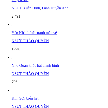
NSUT Xuân Hinh
,
Đinh Huyền Anh
2,491
Yên Khánh bức tranh mùa về
NSƯT THẢO QUYÊN
1,446
Nho Quan khúc hát thanh bình
NSƯT THẢO QUYÊN
706
Kim Sơn biển hát
NSƯT THẢO QUYÊN