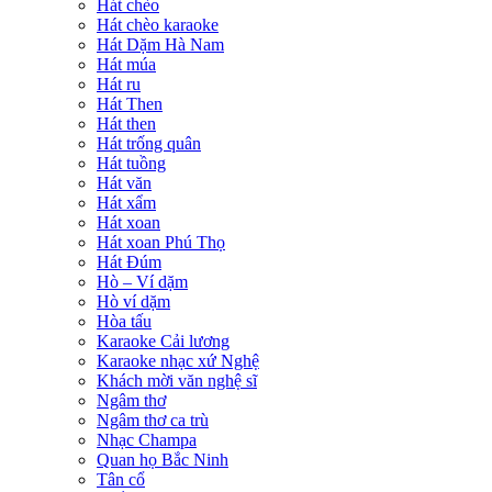
Hát chèo
Hát chèo karaoke
Hát Dặm Hà Nam
Hát múa
Hát ru
Hát Then
Hát then
Hát trống quân
Hát tuồng
Hát văn
Hát xẩm
Hát xoan
Hát xoan Phú Thọ
Hát Đúm
Hò – Ví dặm
Hò ví dặm
Hòa tấu
Karaoke Cải lương
Karaoke nhạc xứ Nghệ
Khách mời văn nghệ sĩ
Ngâm thơ
Ngâm thơ ca trù
Nhạc Champa
Quan họ Bắc Ninh
Tân cổ