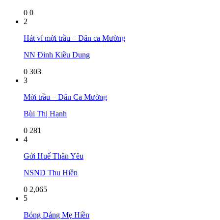
0
0
2
Hát ví mời trầu – Dân ca Mường
NN Đinh Kiều Dung
0
303
3
Mời trầu – Dân Ca Mường
Bùi Thị Hạnh
0
281
4
Gởi Huế Thân Yêu
NSND Thu Hiền
0
2,065
5
Bóng Dáng Mẹ Hiền