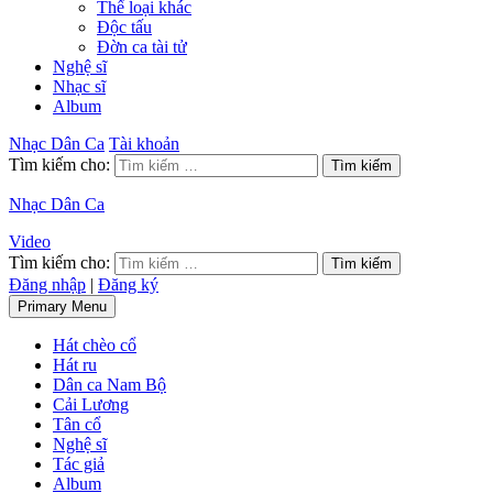
Thể loại khác
Độc tấu
Đờn ca tài tử
Nghệ sĩ
Nhạc sĩ
Album
Nhạc Dân Ca
Tài khoản
Tìm kiếm cho:
Nhạc Dân Ca
Video
Tìm kiếm cho:
Đăng nhập
|
Đăng ký
Primary Menu
Hát chèo cổ
Hát ru
Dân ca Nam Bộ
Cải Lương
Tân cổ
Nghệ sĩ
Tác giả
Album