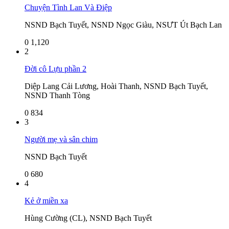
Chuyện Tình Lan Và Điệp
NSND Bạch Tuyết, NSND Ngọc Giàu, NSƯT Út Bạch Lan
0
1,120
2
Đời cô Lựu phần 2
Diệp Lang Cải Lương, Hoài Thanh, NSND Bạch Tuyết,
NSND Thanh Tòng
0
834
3
Người mẹ và sân chim
NSND Bạch Tuyết
0
680
4
Kẻ ở miền xa
Hùng Cường (CL), NSND Bạch Tuyết