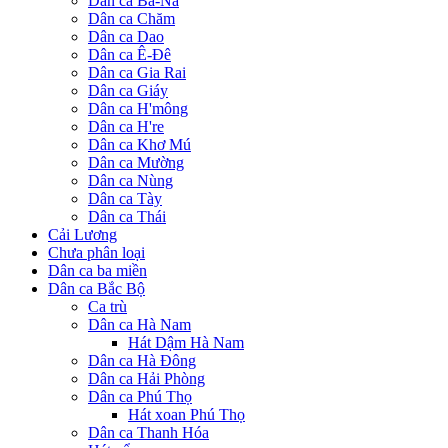
Dân ca Ba-Na
Dân ca Chăm
Dân ca Dao
Dân ca Ê-Đê
Dân ca Gia Rai
Dân ca Giáy
Dân ca H'mông
Dân ca H're
Dân ca Khơ Mú
Dân ca Mường
Dân ca Nùng
Dân ca Tày
Dân ca Thái
Cải Lương
Chưa phân loại
Dân ca ba miền
Dân ca Bắc Bộ
Ca trù
Dân ca Hà Nam
Hát Dậm Hà Nam
Dân ca Hà Đông
Dân ca Hải Phòng
Dân ca Phú Thọ
Hát xoan Phú Thọ
Dân ca Thanh Hóa