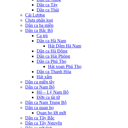
Dân ca Tày
Dân ca Thái
Cải Lương
Chưa phân loại
Dân ca ba miền
Dân ca Bắc Bộ
Ca trù
Dân ca Hà Nam
Hát Dậm Hà Nam
Dân ca Hà Đông
Dân ca Hải Phòng
Dân ca Phú Thọ
Hát xoan Phú Thọ
Dân ca Thanh Hóa
Hát xẩm
Dân ca miền tây
Dân ca Nam Bộ
Hò – Lý Nam Bộ
Đờn ca tài tử
Dân ca Nam Trung Bộ
Dân ca quan họ
Quan họ lời mới
Dân ca Tây Bắc
Dân ca Tây Nguyên