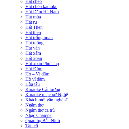
Hát chèo
Hát chèo karaoke
Hát Dặm Hà Nam
Hát múa
Hát ru
Hát Then
Hát then
Hát trống quân
Hát tuồng
Hát văn
Hát xẩm
Hát xoan
Hát xoan Phú Thọ
Hát Đúm
Hò – Ví dặm
Hò ví dặm
Hòa tấu
Karaoke Cải lương
Karaoke nhạc xứ Nghệ
Khách mời văn nghệ sĩ
Ngâm thơ
Ngâm thơ ca trù
Nhạc Champa
Quan họ Bắc Ninh
Tân cổ