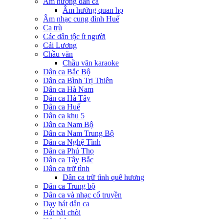
Âm hưởng dân ca
Âm hưởng quan họ
Âm nhạc cung đình Huế
Ca trù
Các dân tộc ít người
Cải Lương
Chầu văn
Chầu văn karaoke
Dân ca Bắc Bộ
Dân ca Bình Trị Thiên
Dân ca Hà Nam
Dân ca Hà Tây
Dân ca Huế
Dân ca khu 5
Dân ca Nam Bộ
Dân ca Nam Trung Bộ
Dân ca Nghệ Tĩnh
Dân ca Phú Thọ
Dân ca Tây Bắc
Dân ca trữ tình
Dân ca trữ tình quê hương
Dân ca Trung bộ
Dân ca và nhạc cổ truyền
Dạy hát dân ca
Hát bài chòi