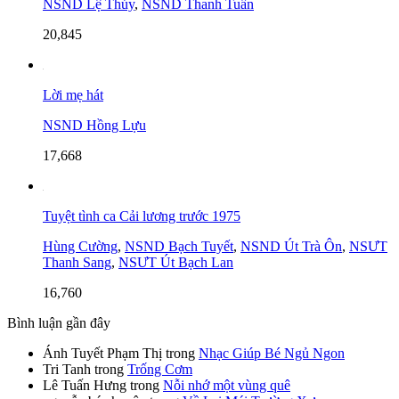
NSND Lệ Thủy
,
NSND Thanh Tuấn
20,845
Lời mẹ hát
NSND Hồng Lựu
17,668
Tuyệt tình ca Cải lương trước 1975
Hùng Cường
,
NSND Bạch Tuyết
,
NSND Út Trà Ôn
,
NSƯT
Thanh Sang
,
NSƯT Út Bạch Lan
16,760
Bình luận gần đây
Ánh Tuyết Phạm Thị
trong
Nhạc Giúp Bé Ngủ Ngon
Tri Tanh
trong
Trống Cơm
Lê Tuấn Hưng
trong
Nỗi nhớ một vùng quê