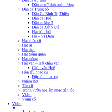
Dân ca trữ tình
Dân ca trữ tình quê hương
Dân ca Trung bộ
Dân Ca Bình Trị Thiên
Dân ca Huế
Dân ca khu 5
Dân ca Xứ Nghệ
Hát bài chòi
Hò – Ví Dặm
Hát chèo cổ
Hát ru
Hát then
Hát trống quân
Hát tuồng
Hát văn – Hát chầu văn
Chầu văn Huế
Hòa tấu nhạc cụ
Độc tấu nhạc cụ
Ngâm thơ
Tân cổ
Trong vườn hoa âm nhạc dân tộc
Video
Vọng cổ
Video
▼