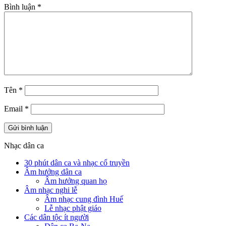
Bình luận
*
Tên
*
Email
*
Nhạc dân ca
30 phút dân ca và nhạc cổ truyền
Âm hưởng dân ca
Âm hưởng quan họ
Âm nhạc nghi lễ
Âm nhạc cung đình Huế
Lễ nhạc phật giáo
Các dân tộc ít người