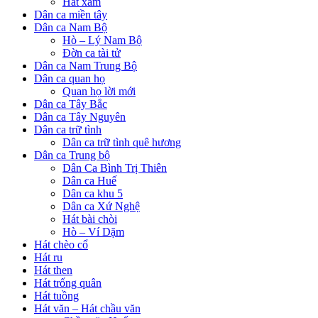
Hát xẩm
Dân ca miền tây
Dân ca Nam Bộ
Hò – Lý Nam Bộ
Đờn ca tài tử
Dân ca Nam Trung Bộ
Dân ca quan họ
Quan họ lời mới
Dân ca Tây Bắc
Dân ca Tây Nguyên
Dân ca trữ tình
Dân ca trữ tình quê hương
Dân ca Trung bộ
Dân Ca Bình Trị Thiên
Dân ca Huế
Dân ca khu 5
Dân ca Xứ Nghệ
Hát bài chòi
Hò – Ví Dặm
Hát chèo cổ
Hát ru
Hát then
Hát trống quân
Hát tuồng
Hát văn – Hát chầu văn