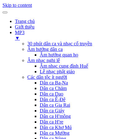
Skip to content
Trang chủ
Giới thiệu
MP3
▼
30 phút dân ca và nhạc cổ truyền
Âm hưởng dân ca
Âm hưởng quan họ
Âm nhạc nghi lễ
Âm nhạc cung đình Huế
Lễ nhạc phật giáo
Các dân tộc ít người
Dân ca Ba-Na
Dân ca Chăm
Dân ca Dao
Dân ca Ê-Đê
Dân ca Gia Rai
Dân ca Giáy
Dân ca H'mông
Dân ca H're
Dân ca Khơ Mú
Dân ca Mường
Dân ca Nùng