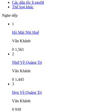
Các dân tộc ít người
Thể loại khác
Nghe tiếp
1
Hò Mái Nhì Huế
Vân Khánh
0
1,561
2
Nhớ Về Quảng Trị
Vân Khánh
0
1,445
3
Hẹn Về Quảng Trị
Vân Khánh
0
939