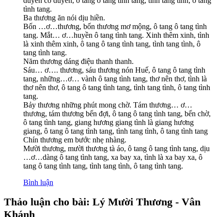
duyên có duyên, ô tang ô tang tình tang, tình tang tình, ô tang
tình tang.
Ba thương ăn nói dịu hiền.
Bốn …ơ…thương, bốn thương mơ mộng, ô tang ô tang tình
tang. Mắt… ơ…huyền ô tang tình tang. Xinh thêm xinh, tình
là xinh thêm xinh, ô tang ô tang tình tang, tình tang tình, ô
tang tình tang.
Năm thương dáng điệu thanh thanh.
Sáu… ơ…. thương, sáu thương nón Huế, ô tang ô tang tình
tang, những…ơ… vành ô tang tình tang, thơ nên thơ, tình là
thơ nên thơ, ô tang ô tang tình tang, tình tang tình, ô tang tình
tang.
Bảy thương những phút mong chờ. Tám thương… ơ…
thương, tám thương bến đợi, ô tang ô tang tình tang, bến chờ,
ô tang tình tang, giang hương giang tình là giang hương
giang, ô tang ô tang tình tang, tình tang tình, ô tang tình tang
Chín thương em bước nhẹ nhàng.
Mười thương, mười thương tà áo, ô tang ô tang tình tang, dịu
…ơ…dàng ô tang tình tang, xa bay xa, tình là xa bay xa, ô
tang ô tang tình tang, tình tang tình, ô tang tình tang.
Bình luận
Thảo luận cho bài: Lý Mười Thương - Vân
Khánh