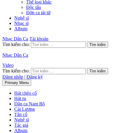
Thể loại khác
Độc tấu
Đờn ca tài tử
Nghệ sĩ
Nhạc sĩ
Album
Nhạc Dân Ca
Tài khoản
Tìm kiếm cho:
Nhạc Dân Ca
Video
Tìm kiếm cho:
Đăng nhập
|
Đăng ký
Primary Menu
Hát chèo cổ
Hát ru
Dân ca Nam Bộ
Cải Lương
Tân cổ
Nghệ sĩ
Tác giả
Album