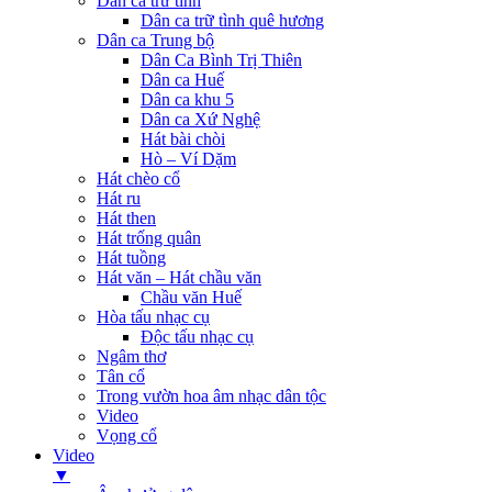
Dân ca trữ tình
Dân ca trữ tình quê hương
Dân ca Trung bộ
Dân Ca Bình Trị Thiên
Dân ca Huế
Dân ca khu 5
Dân ca Xứ Nghệ
Hát bài chòi
Hò – Ví Dặm
Hát chèo cổ
Hát ru
Hát then
Hát trống quân
Hát tuồng
Hát văn – Hát chầu văn
Chầu văn Huế
Hòa tấu nhạc cụ
Độc tấu nhạc cụ
Ngâm thơ
Tân cổ
Trong vườn hoa âm nhạc dân tộc
Video
Vọng cổ
Video
▼