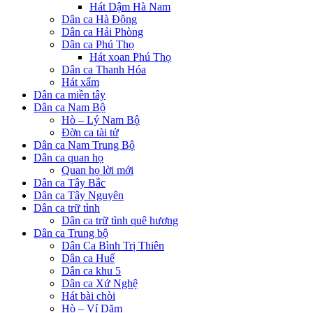
Hát Dậm Hà Nam
Dân ca Hà Đông
Dân ca Hải Phòng
Dân ca Phú Thọ
Hát xoan Phú Thọ
Dân ca Thanh Hóa
Hát xẩm
Dân ca miền tây
Dân ca Nam Bộ
Hò – Lý Nam Bộ
Đờn ca tài tử
Dân ca Nam Trung Bộ
Dân ca quan họ
Quan họ lời mới
Dân ca Tây Bắc
Dân ca Tây Nguyên
Dân ca trữ tình
Dân ca trữ tình quê hương
Dân ca Trung bộ
Dân Ca Bình Trị Thiên
Dân ca Huế
Dân ca khu 5
Dân ca Xứ Nghệ
Hát bài chòi
Hò – Ví Dặm