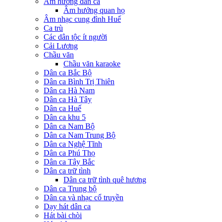
Âm hưởng dân ca
Âm hưởng quan họ
Âm nhạc cung đình Huế
Ca trù
Các dân tộc ít người
Cải Lương
Chầu văn
Chầu văn karaoke
Dân ca Bắc Bộ
Dân ca Bình Trị Thiên
Dân ca Hà Nam
Dân ca Hà Tây
Dân ca Huế
Dân ca khu 5
Dân ca Nam Bộ
Dân ca Nam Trung Bộ
Dân ca Nghệ Tĩnh
Dân ca Phú Thọ
Dân ca Tây Bắc
Dân ca trữ tình
Dân ca trữ tình quê hương
Dân ca Trung bộ
Dân ca và nhạc cổ truyền
Dạy hát dân ca
Hát bài chòi