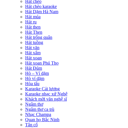
Hát chèo
Hát chèo karaoke
Hát Dặm Hà Nam
Hát múa
Hát ru
Hát then
Hát Then
Hát trống quân
Hát tuồng
Hát văn
Hát xẩm
Hát xoan
Hát xoan Phú Thọ
Hát Đúm
Hò – Ví dặm
Hò ví dặm
Hòa tấu
Karaoke Cải lương
Karaoke nhạc xứ Nghệ
Khách mời văn nghệ sĩ
Ngâm thơ
Ngâm thơ ca trù
Nhạc Champa
Quan họ Bắc Ninh
Tân cổ