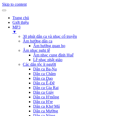
Skip to content
Trang chủ
Giới thiệu
MP3
▼
30 phút dân ca và nhạc cổ truyền
Âm hưởng dân ca
Âm hưởng quan họ
Âm nhạc nghi lễ
Âm nhạc cung đình Huế
Lễ nhạc phật giáo
Các dân tộc ít người
Dân ca Ba-Na
Dân ca Chăm
Dân ca Dao
Dân ca Ê-Đê
Dân ca Gia Rai
Dân ca Giáy
Dân ca H'mông
Dân ca H're
Dân ca Khơ Mú
Dân ca Mường
Dân ca Nùng