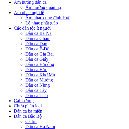
Âm hưởng dân ca
Âm hưởng quan họ
Âm nhạc nghi lễ
Âm nhạc cung đình Huế
Lễ nhạc phật giáo
Các dân tộc ít người
Dân ca Ba-Na
Dân ca Chăm
Dân ca Dao
Dân ca Ê-Đê
Dân ca Gia Rai
Dân ca Giáy
Dân ca H'mông
Dân ca H're
Dân ca Khơ Mú
Dân ca Mường
Dân ca Nùng
Dân ca Tày
Dân ca Thái
Cải Lương
Chưa phân loại
Dân ca ba miền
Dân ca Bắc Bộ
Ca trù
Dân ca Hà Nam