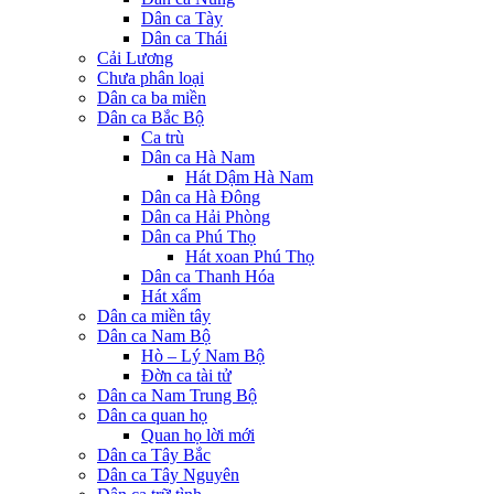
Dân ca Tày
Dân ca Thái
Cải Lương
Chưa phân loại
Dân ca ba miền
Dân ca Bắc Bộ
Ca trù
Dân ca Hà Nam
Hát Dậm Hà Nam
Dân ca Hà Đông
Dân ca Hải Phòng
Dân ca Phú Thọ
Hát xoan Phú Thọ
Dân ca Thanh Hóa
Hát xẩm
Dân ca miền tây
Dân ca Nam Bộ
Hò – Lý Nam Bộ
Đờn ca tài tử
Dân ca Nam Trung Bộ
Dân ca quan họ
Quan họ lời mới
Dân ca Tây Bắc
Dân ca Tây Nguyên