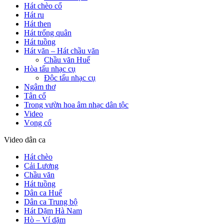
Hát chèo cổ
Hát ru
Hát then
Hát trống quân
Hát tuồng
Hát văn – Hát chầu văn
Chầu văn Huế
Hòa tấu nhạc cụ
Độc tấu nhạc cụ
Ngâm thơ
Tân cổ
Trong vườn hoa âm nhạc dân tộc
Video
Vọng cổ
Video dân ca
Hát chèo
Cải Lương
Chầu văn
Hát tuồng
Dân ca Huế
Dân ca Trung bộ
Hát Dặm Hà Nam
Hò – Ví dặm