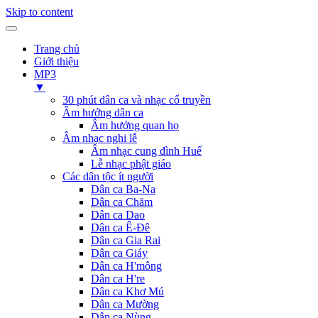
Skip to content
Trang chủ
Giới thiệu
MP3
▼
30 phút dân ca và nhạc cổ truyền
Âm hưởng dân ca
Âm hưởng quan họ
Âm nhạc nghi lễ
Âm nhạc cung đình Huế
Lễ nhạc phật giáo
Các dân tộc ít người
Dân ca Ba-Na
Dân ca Chăm
Dân ca Dao
Dân ca Ê-Đê
Dân ca Gia Rai
Dân ca Giáy
Dân ca H'mông
Dân ca H're
Dân ca Khơ Mú
Dân ca Mường
Dân ca Nùng