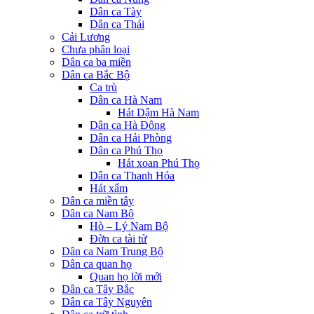
Dân ca Tày
Dân ca Thái
Cải Lương
Chưa phân loại
Dân ca ba miền
Dân ca Bắc Bộ
Ca trù
Dân ca Hà Nam
Hát Dậm Hà Nam
Dân ca Hà Đông
Dân ca Hải Phòng
Dân ca Phú Thọ
Hát xoan Phú Thọ
Dân ca Thanh Hóa
Hát xẩm
Dân ca miền tây
Dân ca Nam Bộ
Hò – Lý Nam Bộ
Đờn ca tài tử
Dân ca Nam Trung Bộ
Dân ca quan họ
Quan họ lời mới
Dân ca Tây Bắc
Dân ca Tây Nguyên