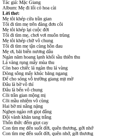
Tác giả: Mặc Giang
Album: Mẹ đi lối cỏ hoa cài
Lời thơ:
Mẹ tôi khép cửa trần gian
Tôi đi tìm mẹ trên đàng đơn côi
Mẹ tôi khép lại cuộc đời
Tôi đi tìm mẹ, chơi vơi muôn trùng
Mẹ tôi khép chữ vô chung
Tôi đi tìm mẹ tận cùng hồn đau
Mẹ ơi, bãi biển nương dâu
Ngàn năm hoang lạnh khối sầu thiên thu
Lá vàng rụng mấy mùa thu
Còn bao chiếc lá ngàn thu lá vàng
Dòng sông mấy khúc băng ngang
Để cho sóng vỗ trường giang mịt mờ
Đâu là bờ vô thỉ
Đâu là bến vô chung
Cõi trần gian mộng mị
Cõi mầu nhiệm vô cùng
Hai bờ mi nằng nặng
Nghẹn ngào rơi giọt đắng
Đội vành khăn tang trắng
Thổn thức đếm giọt cay
Con tìm mẹ đến suốt đời, quên thương, gởi nhớ
Con tìm mẹ đến suốt đời, quên nhớ, gởi thương