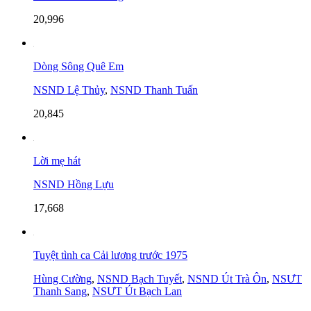
20,996
Dòng Sông Quê Em
NSND Lệ Thủy
,
NSND Thanh Tuấn
20,845
Lời mẹ hát
NSND Hồng Lựu
17,668
Tuyệt tình ca Cải lương trước 1975
Hùng Cường
,
NSND Bạch Tuyết
,
NSND Út Trà Ôn
,
NSƯT
Thanh Sang
,
NSƯT Út Bạch Lan