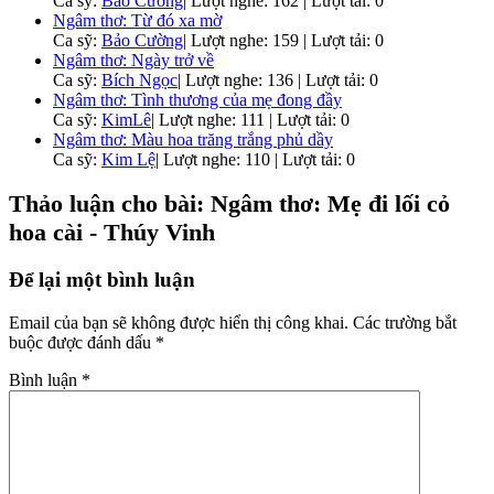
Ca sỹ:
Bảo Cường
|
Lượt nghe: 162 | Lượt tải: 0
Ngâm thơ: Từ đó xa mờ
Ca sỹ:
Bảo Cường
|
Lượt nghe: 159 | Lượt tải: 0
Ngâm thơ: Ngày trở về
Ca sỹ:
Bích Ngọc
|
Lượt nghe: 136 | Lượt tải: 0
Ngâm thơ: Tình thương của mẹ đong đầy
Ca sỹ:
KimLê
|
Lượt nghe: 111 | Lượt tải: 0
Ngâm thơ: Màu hoa trăng trắng phủ dầy
Ca sỹ:
Kim Lệ
|
Lượt nghe: 110 | Lượt tải: 0
Thảo luận cho bài: Ngâm thơ: Mẹ đi lối cỏ
hoa cài - Thúy Vinh
Để lại một bình luận
Email của bạn sẽ không được hiển thị công khai.
Các trường bắt
buộc được đánh dấu
*
Bình luận
*