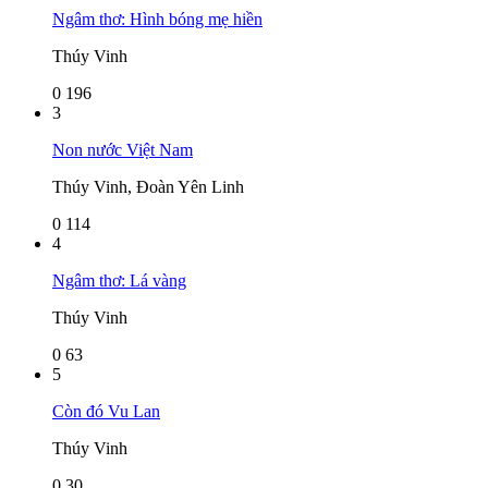
Ngâm thơ: Hình bóng mẹ hiền
Thúy Vinh
0
196
3
Non nước Việt Nam
Thúy Vinh, Đoàn Yên Linh
0
114
4
Ngâm thơ: Lá vàng
Thúy Vinh
0
63
5
Còn đó Vu Lan
Thúy Vinh
0
30