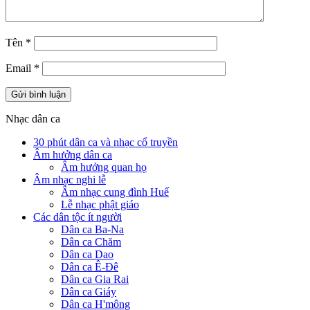
Tên
*
Email
*
Nhạc dân ca
30 phút dân ca và nhạc cổ truyền
Âm hưởng dân ca
Âm hưởng quan họ
Âm nhạc nghi lễ
Âm nhạc cung đình Huế
Lễ nhạc phật giáo
Các dân tộc ít người
Dân ca Ba-Na
Dân ca Chăm
Dân ca Dao
Dân ca Ê-Đê
Dân ca Gia Rai
Dân ca Giáy
Dân ca H'mông