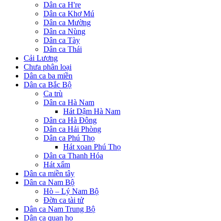
Dân ca H're
Dân ca Khơ Mú
Dân ca Mường
Dân ca Nùng
Dân ca Tày
Dân ca Thái
Cải Lương
Chưa phân loại
Dân ca ba miền
Dân ca Bắc Bộ
Ca trù
Dân ca Hà Nam
Hát Dậm Hà Nam
Dân ca Hà Đông
Dân ca Hải Phòng
Dân ca Phú Thọ
Hát xoan Phú Thọ
Dân ca Thanh Hóa
Hát xẩm
Dân ca miền tây
Dân ca Nam Bộ
Hò – Lý Nam Bộ
Đờn ca tài tử
Dân ca Nam Trung Bộ
Dân ca quan họ