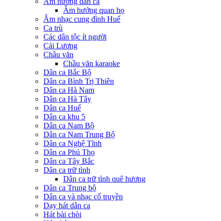
Âm hưởng dân ca
Âm hưởng quan họ
Âm nhạc cung đình Huế
Ca trù
Các dân tộc ít người
Cải Lương
Chầu văn
Chầu văn karaoke
Dân ca Bắc Bộ
Dân ca Bình Trị Thiên
Dân ca Hà Nam
Dân ca Hà Tây
Dân ca Huế
Dân ca khu 5
Dân ca Nam Bộ
Dân ca Nam Trung Bộ
Dân ca Nghệ Tĩnh
Dân ca Phú Thọ
Dân ca Tây Bắc
Dân ca trữ tình
Dân ca trữ tình quê hương
Dân ca Trung bộ
Dân ca và nhạc cổ truyền
Dạy hát dân ca
Hát bài chòi