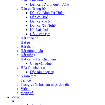
Dân ca trữ tình
Dân ca trữ tình quê hương
Dân ca Trung bộ
Dân Ca Bình Trị Thiên
Dân ca Huế
Dân ca khu 5
Dân ca Xứ Nghệ
Hát bài chòi
Hò – Ví Dặm
Hát chèo cổ
Hát ru
Hát then
Hát trống quân
Hát tuồng
Hát văn – Hát chầu văn
Chầu văn Huế
Hòa tấu nhạc cụ
Độc tấu nhạc cụ
Ngâm thơ
Tân cổ
Trong vườn hoa âm nhạc dân tộc
Video
Vọng cổ
Video
▼