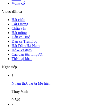
Vọng cổ
Video dân ca
Hát chèo
Cải Lương
Chầu văn
Hát tuồng
Dân ca Huế
Dân ca Trung bộ
Hát Dặm Hà Nam
Hò – Ví dặm
Các dân tộc ít người
Thể loại khác
Nghe tiếp
1
Ngâm thơ: Từ tạ Mẹ hiền
Thúy Vinh
0
549
2