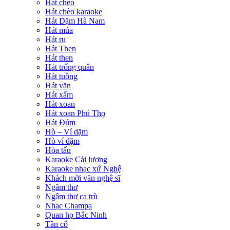
Hát chèo
Hát chèo karaoke
Hát Dặm Hà Nam
Hát múa
Hát ru
Hát Then
Hát then
Hát trống quân
Hát tuồng
Hát văn
Hát xẩm
Hát xoan
Hát xoan Phú Thọ
Hát Đúm
Hò – Ví dặm
Hò ví dặm
Hòa tấu
Karaoke Cải lương
Karaoke nhạc xứ Nghệ
Khách mời văn nghệ sĩ
Ngâm thơ
Ngâm thơ ca trù
Nhạc Champa
Quan họ Bắc Ninh
Tân cổ