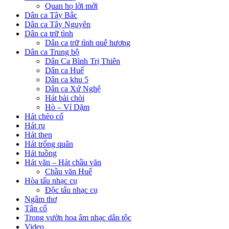
Quan họ lời mới
Dân ca Tây Bắc
Dân ca Tây Nguyên
Dân ca trữ tình
Dân ca trữ tình quê hương
Dân ca Trung bộ
Dân Ca Bình Trị Thiên
Dân ca Huế
Dân ca khu 5
Dân ca Xứ Nghệ
Hát bài chòi
Hò – Ví Dặm
Hát chèo cổ
Hát ru
Hát then
Hát trống quân
Hát tuồng
Hát văn – Hát chầu văn
Chầu văn Huế
Hòa tấu nhạc cụ
Độc tấu nhạc cụ
Ngâm thơ
Tân cổ
Trong vườn hoa âm nhạc dân tộc
Video