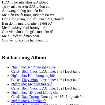
Hương thờ nhả khói mờ sương
Từ ly mẫu tử trên đường đơn côi
Âm vang không nói nên lời
Mẹ hiền khuất bóng suốt đời bơ vơ
Dòng sông xưa, thôi rồi, xin dừng chuyến
Bến đò ngang, thôi nhé, rẽ đôi bờ
Mẹ đi, sương khói hương mờ
Con về thầm khóc giấc mơ đêm dài
Mẹ đi, biết thuở nào phai
Con về, lối cỏ hoa hài thiên thu.
Bài hát cùng Album
Ngâm thơ: Nhớ thương về mẹ
Ca sỹ:
Bích Ngọc
|
Lượt nghe: 849 | Lượt tải: 0
Ngâm thơ: Hình bóng mẹ hiền
Ca sỹ:
Thúy Vinh
|
Lượt nghe: 196 | Lượt tải: 0
Ngâm thơ: Mẹ cuối trời quê
Ca sỹ:
Bích Ngọc
|
Lượt nghe: 182 | Lượt tải: 0
Ngâm thơ: Tiếng nói không cha
Ca sỹ:
Bảo Cường
|
Lượt nghe: 165 | Lượt tải: 0
Ngâm thơ: Nhớ mẫu tử