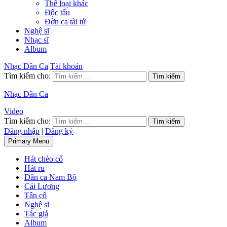
Thể loại khác
Độc tấu
Đờn ca tài tử
Nghệ sĩ
Nhạc sĩ
Album
Nhạc Dân Ca
Tài khoản
Tìm kiếm cho:
Nhạc Dân Ca
Video
Tìm kiếm cho:
Đăng nhập
|
Đăng ký
Primary Menu
Hát chèo cổ
Hát ru
Dân ca Nam Bộ
Cải Lương
Tân cổ
Nghệ sĩ
Tác giả
Album