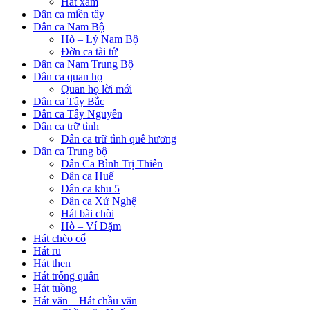
Hát xẩm
Dân ca miền tây
Dân ca Nam Bộ
Hò – Lý Nam Bộ
Đờn ca tài tử
Dân ca Nam Trung Bộ
Dân ca quan họ
Quan họ lời mới
Dân ca Tây Bắc
Dân ca Tây Nguyên
Dân ca trữ tình
Dân ca trữ tình quê hương
Dân ca Trung bộ
Dân Ca Bình Trị Thiên
Dân ca Huế
Dân ca khu 5
Dân ca Xứ Nghệ
Hát bài chòi
Hò – Ví Dặm
Hát chèo cổ
Hát ru
Hát then
Hát trống quân
Hát tuồng
Hát văn – Hát chầu văn