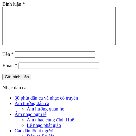
Bình luận
*
Tên
*
Email
*
Nhạc dân ca
30 phút dân ca và nhạc cổ truyền
Âm hưởng dân ca
Âm hưởng quan họ
Âm nhạc nghi lễ
Âm nhạc cung đình Huế
Lễ nhạc phật giáo
Các dân tộc ít người