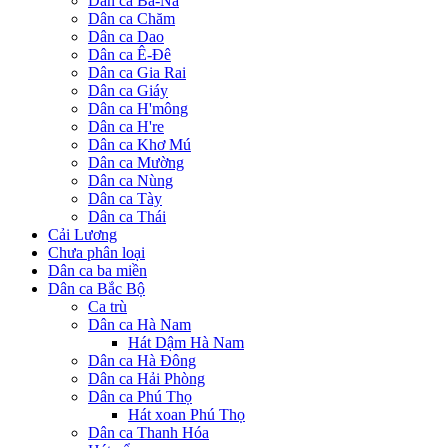
Dân ca Ba-Na
Dân ca Chăm
Dân ca Dao
Dân ca Ê-Đê
Dân ca Gia Rai
Dân ca Giáy
Dân ca H'mông
Dân ca H're
Dân ca Khơ Mú
Dân ca Mường
Dân ca Nùng
Dân ca Tày
Dân ca Thái
Cải Lương
Chưa phân loại
Dân ca ba miền
Dân ca Bắc Bộ
Ca trù
Dân ca Hà Nam
Hát Dậm Hà Nam
Dân ca Hà Đông
Dân ca Hải Phòng
Dân ca Phú Thọ
Hát xoan Phú Thọ
Dân ca Thanh Hóa