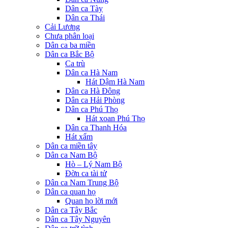
Dân ca Tày
Dân ca Thái
Cải Lương
Chưa phân loại
Dân ca ba miền
Dân ca Bắc Bộ
Ca trù
Dân ca Hà Nam
Hát Dậm Hà Nam
Dân ca Hà Đông
Dân ca Hải Phòng
Dân ca Phú Thọ
Hát xoan Phú Thọ
Dân ca Thanh Hóa
Hát xẩm
Dân ca miền tây
Dân ca Nam Bộ
Hò – Lý Nam Bộ
Đờn ca tài tử
Dân ca Nam Trung Bộ
Dân ca quan họ
Quan họ lời mới
Dân ca Tây Bắc
Dân ca Tây Nguyên