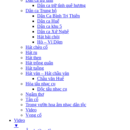
Dân ca trữ tình
Dân ca trữ tình quê hương
Dân ca Trung bộ
Dân Ca Bình Trị Thiên
Dân ca Huế
Dân ca khu 5
Dân ca Xứ Nghệ
Hát bài chòi
Hò – Ví Dặm
Hát chèo cổ
Hát ru
Hát then
Hát trống quân
Hát tuồng
Hát văn – Hát chầu văn
Chầu văn Huế
Hòa tấu nhạc cụ
Độc tấu nhạc cụ
Ngâm thơ
Tân cổ
Trong vườn hoa âm nhạc dân tộc
Video
Vọng cổ
Video
▼