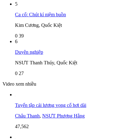
5
Ca cổ: Chút kỉ niệm buồn
Kim Cương, Quốc Kiệt
0
39
6
Duyên nghiệp
NSƯT Thanh Thúy, Quốc Kiệt
0
27
Video xem nhiều
Tuyển tập cải lương vọng cổ hơi dài
Châu Thanh
,
NSƯT Phượng Hằng
47,562