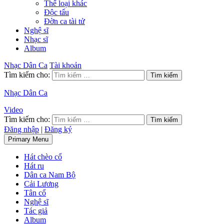
Thể loại khác
Độc tấu
Đờn ca tài tử
Nghệ sĩ
Nhạc sĩ
Album
Nhạc Dân Ca
Tài khoản
Tìm kiếm cho:
Nhạc Dân Ca
Video
Tìm kiếm cho:
Đăng nhập
|
Đăng ký
Primary Menu
Hát chèo cổ
Hát ru
Dân ca Nam Bộ
Cải Lương
Tân cổ
Nghệ sĩ
Tác giả
Album