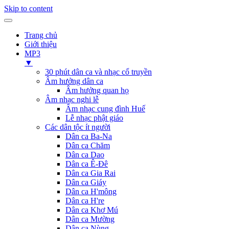
Skip to content
Trang chủ
Giới thiệu
MP3
▼
30 phút dân ca và nhạc cổ truyền
Âm hưởng dân ca
Âm hưởng quan họ
Âm nhạc nghi lễ
Âm nhạc cung đình Huế
Lễ nhạc phật giáo
Các dân tộc ít người
Dân ca Ba-Na
Dân ca Chăm
Dân ca Dao
Dân ca Ê-Đê
Dân ca Gia Rai
Dân ca Giáy
Dân ca H'mông
Dân ca H're
Dân ca Khơ Mú
Dân ca Mường
Dân ca Nùng