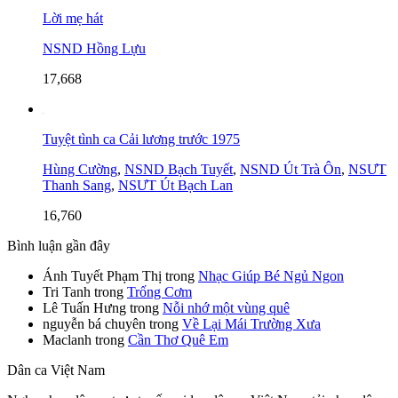
Lời mẹ hát
NSND Hồng Lựu
17,668
Tuyệt tình ca Cải lương trước 1975
Hùng Cường
,
NSND Bạch Tuyết
,
NSND Út Trà Ôn
,
NSƯT
Thanh Sang
,
NSƯT Út Bạch Lan
16,760
Bình luận gần đây
Ánh Tuyết Phạm Thị
trong
Nhạc Giúp Bé Ngủ Ngon
Tri Tanh
trong
Trống Cơm
Lê Tuấn Hưng
trong
Nỗi nhớ một vùng quê
nguyễn bá chuyên
trong
Về Lại Mái Trường Xưa
Maclanh
trong
Cần Thơ Quê Em
Dân ca Việt Nam