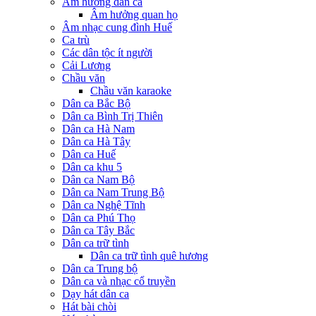
Âm hưởng dân ca
Âm hưởng quan họ
Âm nhạc cung đình Huế
Ca trù
Các dân tộc ít người
Cải Lương
Chầu văn
Chầu văn karaoke
Dân ca Bắc Bộ
Dân ca Bình Trị Thiên
Dân ca Hà Nam
Dân ca Hà Tây
Dân ca Huế
Dân ca khu 5
Dân ca Nam Bộ
Dân ca Nam Trung Bộ
Dân ca Nghệ Tĩnh
Dân ca Phú Thọ
Dân ca Tây Bắc
Dân ca trữ tình
Dân ca trữ tình quê hương
Dân ca Trung bộ
Dân ca và nhạc cổ truyền
Dạy hát dân ca
Hát bài chòi