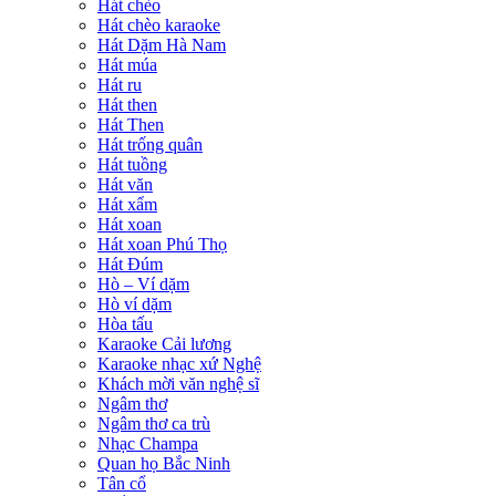
Hát chèo
Hát chèo karaoke
Hát Dặm Hà Nam
Hát múa
Hát ru
Hát then
Hát Then
Hát trống quân
Hát tuồng
Hát văn
Hát xẩm
Hát xoan
Hát xoan Phú Thọ
Hát Đúm
Hò – Ví dặm
Hò ví dặm
Hòa tấu
Karaoke Cải lương
Karaoke nhạc xứ Nghệ
Khách mời văn nghệ sĩ
Ngâm thơ
Ngâm thơ ca trù
Nhạc Champa
Quan họ Bắc Ninh
Tân cổ