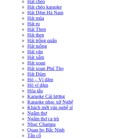
Hát chèo
Hát chèo karaoke
Hát Dặm Hà Nam
Hát múa
Hát ru
Hát Then
Hát then
Hát trống quân
Hát tuồng
Hát văn
Hát xẩm
Hát xoan
Hát xoan Phú Thọ
Hát Đúm
Hò – Ví dặm
Hò ví dặm
Hòa tấu
Karaoke Cải lương
Karaoke nhạc xứ Nghệ
Khách mời văn nghệ sĩ
Ngâm thơ
Ngâm thơ ca trù
Nhạc Champa
Quan họ Bắc Ninh
Tân cổ