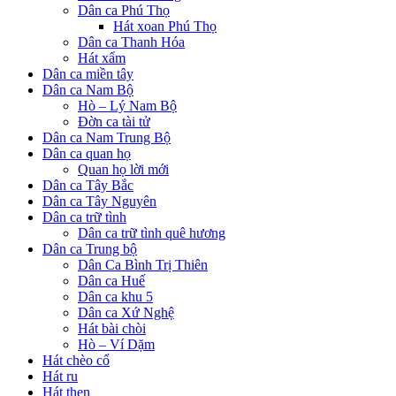
Dân ca Phú Thọ
Hát xoan Phú Thọ
Dân ca Thanh Hóa
Hát xẩm
Dân ca miền tây
Dân ca Nam Bộ
Hò – Lý Nam Bộ
Đờn ca tài tử
Dân ca Nam Trung Bộ
Dân ca quan họ
Quan họ lời mới
Dân ca Tây Bắc
Dân ca Tây Nguyên
Dân ca trữ tình
Dân ca trữ tình quê hương
Dân ca Trung bộ
Dân Ca Bình Trị Thiên
Dân ca Huế
Dân ca khu 5
Dân ca Xứ Nghệ
Hát bài chòi
Hò – Ví Dặm
Hát chèo cổ
Hát ru
Hát then