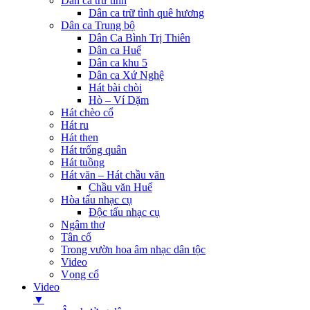
Dân ca trữ tình
Dân ca trữ tình quê hương
Dân ca Trung bộ
Dân Ca Bình Trị Thiên
Dân ca Huế
Dân ca khu 5
Dân ca Xứ Nghệ
Hát bài chòi
Hò – Ví Dặm
Hát chèo cổ
Hát ru
Hát then
Hát trống quân
Hát tuồng
Hát văn – Hát chầu văn
Chầu văn Huế
Hòa tấu nhạc cụ
Độc tấu nhạc cụ
Ngâm thơ
Tân cổ
Trong vườn hoa âm nhạc dân tộc
Video
Vọng cổ
Video
▼