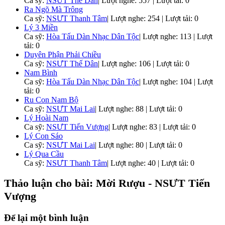
Ca sỹ:
NSƯT Thế Dân
|
Lượt nghe: 557 | Lượt tải: 0
Ra Ngõ Mà Trông
Ca sỹ:
NSƯT Thanh Tâm
|
Lượt nghe: 254 | Lượt tải: 0
Lý 3 Miền
Ca sỹ:
Hòa Tấu Dàn Nhạc Dân Tộc
|
Lượt nghe: 113 | Lượt
tải: 0
Duyên Phận Phải Chiều
Ca sỹ:
NSƯT Thế Dân
|
Lượt nghe: 106 | Lượt tải: 0
Nam Bình
Ca sỹ:
Hòa Tấu Dàn Nhạc Dân Tộc
|
Lượt nghe: 104 | Lượt
tải: 0
Ru Con Nam Bộ
Ca sỹ:
NSƯT Mai Lai
|
Lượt nghe: 88 | Lượt tải: 0
Lý Hoài Nam
Ca sỹ:
NSƯT Tiến Vượng
|
Lượt nghe: 83 | Lượt tải: 0
Lý Con Sáo
Ca sỹ:
NSƯT Mai Lai
|
Lượt nghe: 80 | Lượt tải: 0
Lý Qua Cầu
Ca sỹ:
NSƯT Thanh Tâm
|
Lượt nghe: 40 | Lượt tải: 0
Thảo luận cho bài: Mời Rượu - NSƯT Tiến
Vượng
Để lại một bình luận