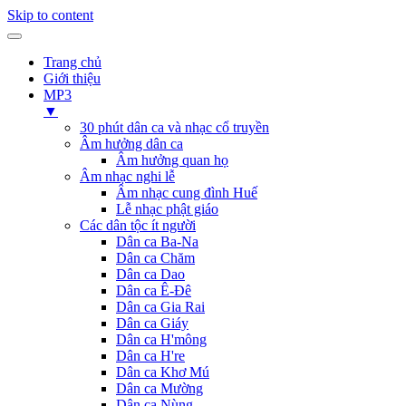
Skip to content
Trang chủ
Giới thiệu
MP3
▼
30 phút dân ca và nhạc cổ truyền
Âm hưởng dân ca
Âm hưởng quan họ
Âm nhạc nghi lễ
Âm nhạc cung đình Huế
Lễ nhạc phật giáo
Các dân tộc ít người
Dân ca Ba-Na
Dân ca Chăm
Dân ca Dao
Dân ca Ê-Đê
Dân ca Gia Rai
Dân ca Giáy
Dân ca H'mông
Dân ca H're
Dân ca Khơ Mú
Dân ca Mường
Dân ca Nùng