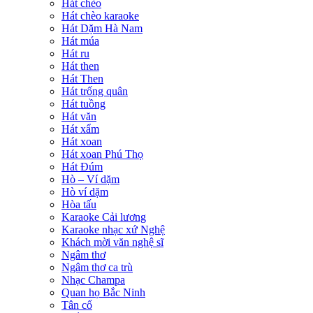
Hát chèo
Hát chèo karaoke
Hát Dặm Hà Nam
Hát múa
Hát ru
Hát then
Hát Then
Hát trống quân
Hát tuồng
Hát văn
Hát xẩm
Hát xoan
Hát xoan Phú Thọ
Hát Đúm
Hò – Ví dặm
Hò ví dặm
Hòa tấu
Karaoke Cải lương
Karaoke nhạc xứ Nghệ
Khách mời văn nghệ sĩ
Ngâm thơ
Ngâm thơ ca trù
Nhạc Champa
Quan họ Bắc Ninh
Tân cổ