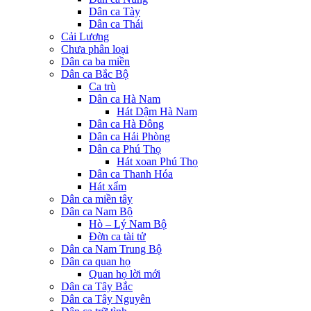
Dân ca Tày
Dân ca Thái
Cải Lương
Chưa phân loại
Dân ca ba miền
Dân ca Bắc Bộ
Ca trù
Dân ca Hà Nam
Hát Dậm Hà Nam
Dân ca Hà Đông
Dân ca Hải Phòng
Dân ca Phú Thọ
Hát xoan Phú Thọ
Dân ca Thanh Hóa
Hát xẩm
Dân ca miền tây
Dân ca Nam Bộ
Hò – Lý Nam Bộ
Đờn ca tài tử
Dân ca Nam Trung Bộ
Dân ca quan họ
Quan họ lời mới
Dân ca Tây Bắc
Dân ca Tây Nguyên