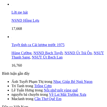
Lời mẹ hát
NSND Hồng Lựu
17,668
Tuyệt tình ca Cải lương trước 1975
Hùng Cường
,
NSND Bạch Tuyết
,
NSND Út Trà Ôn
,
NSƯT
Thanh Sang
,
NSƯT Út Bạch Lan
16,760
Bình luận gần đây
Ánh Tuyết Phạm Thị
trong
Nhạc Giúp Bé Ngủ Ngon
Tri Tanh
trong
Trống Cơm
Lê Tuấn Hưng
trong
Nỗi nhớ một vùng quê
nguyễn bá chuyên
trong
Về Lại Mái Trường Xưa
Maclanh
trong
Cần Thơ Quê Em
Dân ca Việt Nam