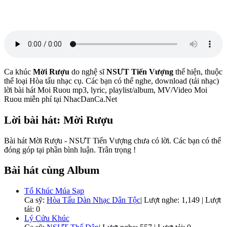
Ca khúc
Mời Rượu
do nghệ sĩ
NSƯT Tiến Vượng
thể hiện, thuộc
thể loại Hòa tấu nhạc cụ. Các bạn có thể nghe, download (tải nhạc)
lời bài hát Moi Ruou mp3, lyric, playlist/album, MV/Video Moi
Ruou miễn phí tại NhacDanCa.Net
Lời bài hát: Mời Rượu
Bài hát Mời Rượu - NSƯT Tiến Vượng chưa có lời. Các bạn có thể
đóng góp tại phần bình luận. Trân trọng !
Bài hát cùng Album
Tổ Khúc Múa Sạp
Ca sỹ:
Hòa Tấu Dàn Nhạc Dân Tộc
|
Lượt nghe: 1,149 | Lượt
tải: 0
Lý Cửu Khúc