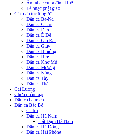
Âm nhạc cung đình Huế
Lễ nhạc phật giáo
Các dân tộc ít người
Dân ca Ba-Na
Dân ca Chăm
Dân ca Dao
Dân ca Ê-Đê
Dân ca Gia Rai
Dân ca Giáy
Dân ca H'mông
Dân ca H're
Dân ca Khơ Mú
Dân ca Mường
Dân ca Nùng
Dân ca Tày
Dân ca Thái
Cải Lương
Chưa phân loại
Dân ca ba miền
Dân ca Bắc Bộ
Ca trù
Dân ca Hà Nam
Hát Dậm Hà Nam
Dân ca Hà Đông
Dân ca Hải Phòng