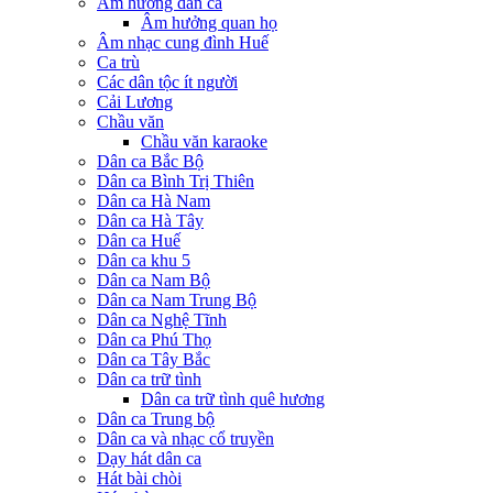
Âm hưởng dân ca
Âm hưởng quan họ
Âm nhạc cung đình Huế
Ca trù
Các dân tộc ít người
Cải Lương
Chầu văn
Chầu văn karaoke
Dân ca Bắc Bộ
Dân ca Bình Trị Thiên
Dân ca Hà Nam
Dân ca Hà Tây
Dân ca Huế
Dân ca khu 5
Dân ca Nam Bộ
Dân ca Nam Trung Bộ
Dân ca Nghệ Tĩnh
Dân ca Phú Thọ
Dân ca Tây Bắc
Dân ca trữ tình
Dân ca trữ tình quê hương
Dân ca Trung bộ
Dân ca và nhạc cổ truyền
Dạy hát dân ca
Hát bài chòi