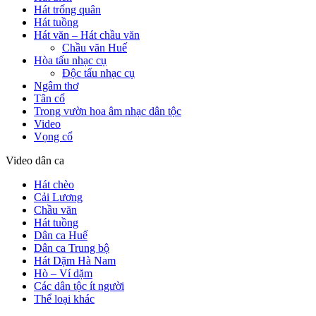
Hát trống quân
Hát tuồng
Hát văn – Hát chầu văn
Chầu văn Huế
Hòa tấu nhạc cụ
Độc tấu nhạc cụ
Ngâm thơ
Tân cổ
Trong vườn hoa âm nhạc dân tộc
Video
Vọng cổ
Video dân ca
Hát chèo
Cải Lương
Chầu văn
Hát tuồng
Dân ca Huế
Dân ca Trung bộ
Hát Dặm Hà Nam
Hò – Ví dặm
Các dân tộc ít người
Thể loại khác