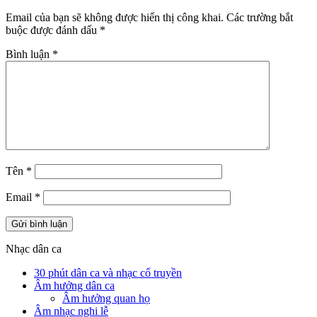
Email của bạn sẽ không được hiển thị công khai.
Các trường bắt
buộc được đánh dấu
*
Bình luận
*
Tên
*
Email
*
Nhạc dân ca
30 phút dân ca và nhạc cổ truyền
Âm hưởng dân ca
Âm hưởng quan họ
Âm nhạc nghi lễ