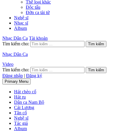
Thể loại khác
Độc tấu
Đờn ca tài tử
Nghệ sĩ
Nhạc sĩ
Album
Nhạc Dân Ca
Tài khoản
Tìm kiếm cho:
Nhạc Dân Ca
Video
Tìm kiếm cho:
Đăng nhập
|
Đăng ký
Primary Menu
Hát chèo cổ
Hát ru
Dân ca Nam Bộ
Cải Lương
Tân cổ
Nghệ sĩ
Tác giả
Album