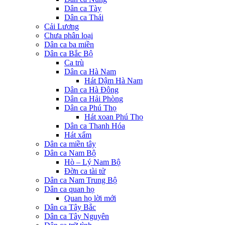
Dân ca Tày
Dân ca Thái
Cải Lương
Chưa phân loại
Dân ca ba miền
Dân ca Bắc Bộ
Ca trù
Dân ca Hà Nam
Hát Dậm Hà Nam
Dân ca Hà Đông
Dân ca Hải Phòng
Dân ca Phú Thọ
Hát xoan Phú Thọ
Dân ca Thanh Hóa
Hát xẩm
Dân ca miền tây
Dân ca Nam Bộ
Hò – Lý Nam Bộ
Đờn ca tài tử
Dân ca Nam Trung Bộ
Dân ca quan họ
Quan họ lời mới
Dân ca Tây Bắc
Dân ca Tây Nguyên