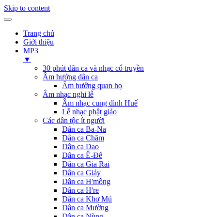
Skip to content
Trang chủ
Giới thiệu
MP3
▼
30 phút dân ca và nhạc cổ truyền
Âm hưởng dân ca
Âm hưởng quan họ
Âm nhạc nghi lễ
Âm nhạc cung đình Huế
Lễ nhạc phật giáo
Các dân tộc ít người
Dân ca Ba-Na
Dân ca Chăm
Dân ca Dao
Dân ca Ê-Đê
Dân ca Gia Rai
Dân ca Giáy
Dân ca H'mông
Dân ca H're
Dân ca Khơ Mú
Dân ca Mường
Dân ca Nùng