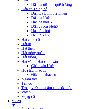
Dân ca trữ tình
Dân ca trữ tình quê hương
Dân ca Trung bộ
Dân Ca Bình Trị Thiên
Dân ca Huế
Dân ca khu 5
Dân ca Xứ Nghệ
Hát bài chòi
Hò – Ví Dặm
Hát chèo cổ
Hát ru
Hát then
Hát trống quân
Hát tuồng
Hát văn – Hát chầu văn
Chầu văn Huế
Hòa tấu nhạc cụ
Độc tấu nhạc cụ
Ngâm thơ
Tân cổ
Trong vườn hoa âm nhạc dân tộc
Video
Vọng cổ
Video
▼