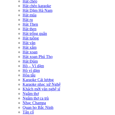
Hát chèo
Hát chèo karaoke
Hát Dặm Hà Nam
Hát múa
Hát ru
Hát Then
Hát then
Hát trống quân
Hát tuồng
Hát văn
Hát xẩm
Hát xoan
Hát xoan Phú Thọ
Hát Đúm
Hò – Ví dặm
Hò ví dặm
Hòa tấu
Karaoke Cải lương
Karaoke nhạc xứ Nghệ
Khách mời văn nghệ sĩ
Ngâm thơ
Ngâm thơ ca trù
Nhạc Champa
Quan họ Bắc Ninh
Tân cổ