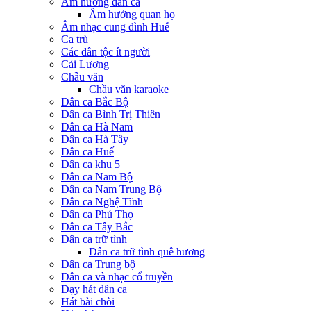
Âm hưởng dân ca
Âm hưởng quan họ
Âm nhạc cung đình Huế
Ca trù
Các dân tộc ít người
Cải Lương
Chầu văn
Chầu văn karaoke
Dân ca Bắc Bộ
Dân ca Bình Trị Thiên
Dân ca Hà Nam
Dân ca Hà Tây
Dân ca Huế
Dân ca khu 5
Dân ca Nam Bộ
Dân ca Nam Trung Bộ
Dân ca Nghệ Tĩnh
Dân ca Phú Thọ
Dân ca Tây Bắc
Dân ca trữ tình
Dân ca trữ tình quê hương
Dân ca Trung bộ
Dân ca và nhạc cổ truyền
Dạy hát dân ca
Hát bài chòi