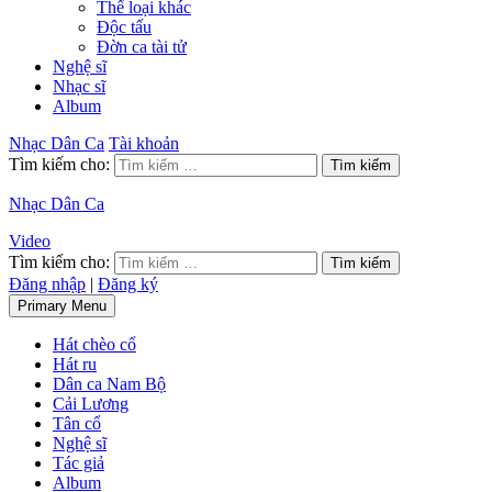
Thể loại khác
Độc tấu
Đờn ca tài tử
Nghệ sĩ
Nhạc sĩ
Album
Nhạc Dân Ca
Tài khoản
Tìm kiếm cho:
Nhạc Dân Ca
Video
Tìm kiếm cho:
Đăng nhập
|
Đăng ký
Primary Menu
Hát chèo cổ
Hát ru
Dân ca Nam Bộ
Cải Lương
Tân cổ
Nghệ sĩ
Tác giả
Album