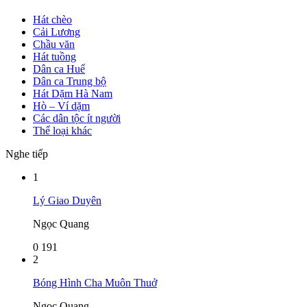
Hát chèo
Cải Lương
Chầu văn
Hát tuồng
Dân ca Huế
Dân ca Trung bộ
Hát Dặm Hà Nam
Hò – Ví dặm
Các dân tộc ít người
Thể loại khác
Nghe tiếp
1
Lý Giao Duyên
Ngọc Quang
0
191
2
Bóng Hình Cha Muôn Thuở
Ngọc Quang