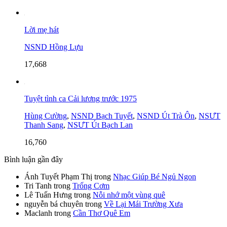
Lời mẹ hát
NSND Hồng Lựu
17,668
Tuyệt tình ca Cải lương trước 1975
Hùng Cường
,
NSND Bạch Tuyết
,
NSND Út Trà Ôn
,
NSƯT
Thanh Sang
,
NSƯT Út Bạch Lan
16,760
Bình luận gần đây
Ánh Tuyết Phạm Thị
trong
Nhạc Giúp Bé Ngủ Ngon
Tri Tanh
trong
Trống Cơm
Lê Tuấn Hưng
trong
Nỗi nhớ một vùng quê
nguyễn bá chuyên
trong
Về Lại Mái Trường Xưa
Maclanh
trong
Cần Thơ Quê Em