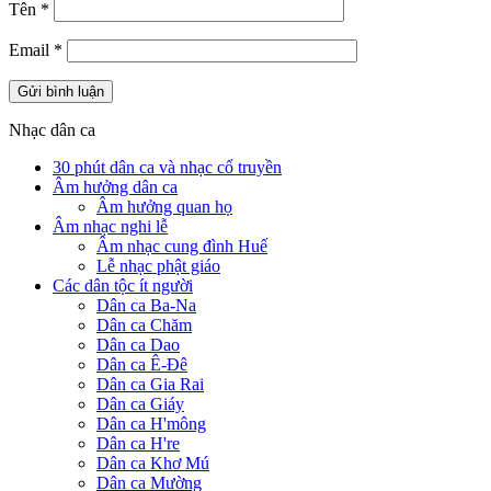
Tên
*
Email
*
Nhạc dân ca
30 phút dân ca và nhạc cổ truyền
Âm hưởng dân ca
Âm hưởng quan họ
Âm nhạc nghi lễ
Âm nhạc cung đình Huế
Lễ nhạc phật giáo
Các dân tộc ít người
Dân ca Ba-Na
Dân ca Chăm
Dân ca Dao
Dân ca Ê-Đê
Dân ca Gia Rai
Dân ca Giáy
Dân ca H'mông
Dân ca H're
Dân ca Khơ Mú
Dân ca Mường