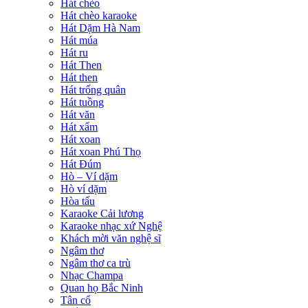
Hát chèo
Hát chèo karaoke
Hát Dặm Hà Nam
Hát múa
Hát ru
Hát Then
Hát then
Hát trống quân
Hát tuồng
Hát văn
Hát xẩm
Hát xoan
Hát xoan Phú Thọ
Hát Đúm
Hò – Ví dặm
Hò ví dặm
Hòa tấu
Karaoke Cải lương
Karaoke nhạc xứ Nghệ
Khách mời văn nghệ sĩ
Ngâm thơ
Ngâm thơ ca trù
Nhạc Champa
Quan họ Bắc Ninh
Tân cổ