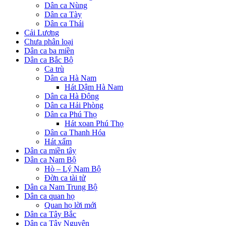
Dân ca Nùng
Dân ca Tày
Dân ca Thái
Cải Lương
Chưa phân loại
Dân ca ba miền
Dân ca Bắc Bộ
Ca trù
Dân ca Hà Nam
Hát Dậm Hà Nam
Dân ca Hà Đông
Dân ca Hải Phòng
Dân ca Phú Thọ
Hát xoan Phú Thọ
Dân ca Thanh Hóa
Hát xẩm
Dân ca miền tây
Dân ca Nam Bộ
Hò – Lý Nam Bộ
Đờn ca tài tử
Dân ca Nam Trung Bộ
Dân ca quan họ
Quan họ lời mới
Dân ca Tây Bắc
Dân ca Tây Nguyên