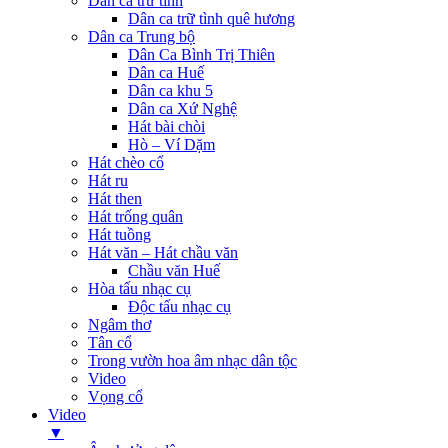
Dân ca trữ tình
Dân ca trữ tình quê hương
Dân ca Trung bộ
Dân Ca Bình Trị Thiên
Dân ca Huế
Dân ca khu 5
Dân ca Xứ Nghệ
Hát bài chòi
Hò – Ví Dặm
Hát chèo cổ
Hát ru
Hát then
Hát trống quân
Hát tuồng
Hát văn – Hát chầu văn
Chầu văn Huế
Hòa tấu nhạc cụ
Độc tấu nhạc cụ
Ngâm thơ
Tân cổ
Trong vườn hoa âm nhạc dân tộc
Video
Vọng cổ
Video
▼