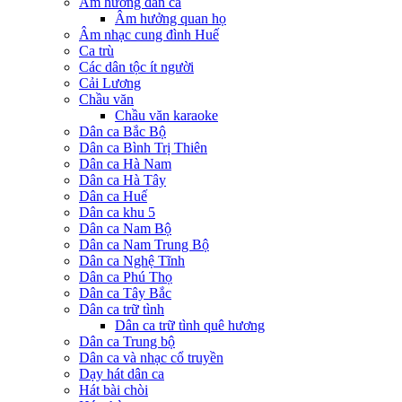
Âm hưởng dân ca
Âm hưởng quan họ
Âm nhạc cung đình Huế
Ca trù
Các dân tộc ít người
Cải Lương
Chầu văn
Chầu văn karaoke
Dân ca Bắc Bộ
Dân ca Bình Trị Thiên
Dân ca Hà Nam
Dân ca Hà Tây
Dân ca Huế
Dân ca khu 5
Dân ca Nam Bộ
Dân ca Nam Trung Bộ
Dân ca Nghệ Tĩnh
Dân ca Phú Thọ
Dân ca Tây Bắc
Dân ca trữ tình
Dân ca trữ tình quê hương
Dân ca Trung bộ
Dân ca và nhạc cổ truyền
Dạy hát dân ca
Hát bài chòi