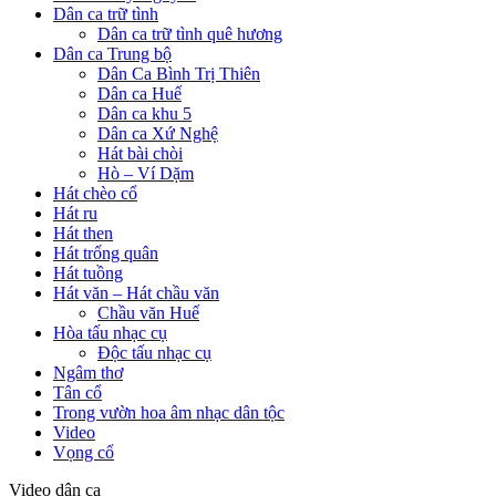
Dân ca trữ tình
Dân ca trữ tình quê hương
Dân ca Trung bộ
Dân Ca Bình Trị Thiên
Dân ca Huế
Dân ca khu 5
Dân ca Xứ Nghệ
Hát bài chòi
Hò – Ví Dặm
Hát chèo cổ
Hát ru
Hát then
Hát trống quân
Hát tuồng
Hát văn – Hát chầu văn
Chầu văn Huế
Hòa tấu nhạc cụ
Độc tấu nhạc cụ
Ngâm thơ
Tân cổ
Trong vườn hoa âm nhạc dân tộc
Video
Vọng cổ
Video dân ca