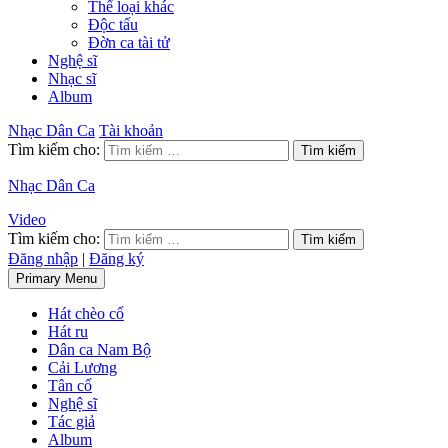
Thể loại khác
Độc tấu
Đờn ca tài tử
Nghệ sĩ
Nhạc sĩ
Album
Nhạc Dân Ca
Tài khoản
Tìm kiếm cho:
Nhạc Dân Ca
Video
Tìm kiếm cho:
Đăng nhập
|
Đăng ký
Primary Menu
Hát chèo cổ
Hát ru
Dân ca Nam Bộ
Cải Lương
Tân cổ
Nghệ sĩ
Tác giả
Album