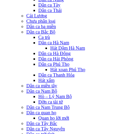
Dân ca Tày
Dân ca Thái
Cải Lương
Chưa phân loại
Dân ca ba miền
Dân ca Bắc Bộ
Ca trù
Dân ca Hà Nam
Hát Dậm Hà Nam
Dân ca Hà Đông
Dân ca Hải Phòng
Dân ca Phú Thọ
Hát xoan Phú Thọ
Dân ca Thanh Hóa
Hát xẩm
Dân ca miền tây
Dân ca Nam Bộ
Hò – Lý Nam Bộ
Đờn ca tài tử
Dân ca Nam Trung Bộ
Dân ca quan họ
Quan họ lời mới
Dân ca Tây Bắc
Dân ca Tây Nguyên