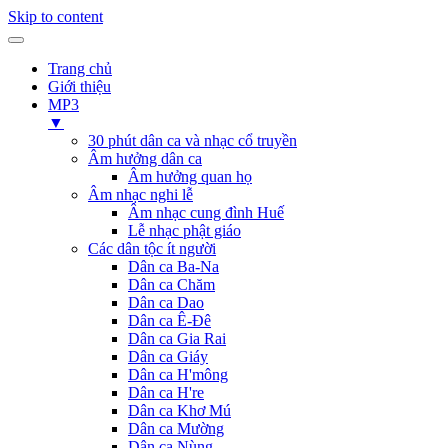
Skip to content
Trang chủ
Giới thiệu
MP3
▼
30 phút dân ca và nhạc cổ truyền
Âm hưởng dân ca
Âm hưởng quan họ
Âm nhạc nghi lễ
Âm nhạc cung đình Huế
Lễ nhạc phật giáo
Các dân tộc ít người
Dân ca Ba-Na
Dân ca Chăm
Dân ca Dao
Dân ca Ê-Đê
Dân ca Gia Rai
Dân ca Giáy
Dân ca H'mông
Dân ca H're
Dân ca Khơ Mú
Dân ca Mường
Dân ca Nùng