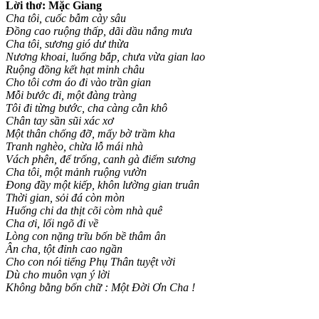
Lời thơ: Mặc Giang
Cha tôi, cuốc bẫm cày sâu
Đồng cao ruộng thấp, dãi dầu nắng mưa
Cha tôi, sương gió dư thừa
Nương khoai, luống bắp, chưa vừa gian lao
Ruộng đồng kết hạt minh châu
Cho tôi cơm áo đi vào trần gian
Mỗi bước đi, một đàng tràng
Tôi đi từng bước, cha càng cằn khô
Chân tay sần sũi xác xơ
Một thân chống đỡ, mấy bờ trầm kha
Tranh nghèo, chừa lỗ mái nhà
Vách phên, để trống, canh gà điểm sương
Cha tôi, một mảnh ruộng vườn
Đong đầy một kiếp, khôn lường gian truân
Thời gian, sỏi đá còn mòn
Huống chi da thịt cõi còm nhà quê
Cha ơi, lối ngõ đi về
Lòng con nặng trĩu bốn bề thâm ân
Ân cha, tột đỉnh cao ngần
Cho con nói tiếng Phụ Thân tuyệt vời
Dù cho muôn vạn ý lời
Không bằng bốn chữ : Một Đời Ơn Cha !