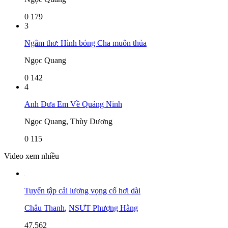
0
179
3
Ngâm thơ: Hình bóng Cha muôn thủa
Ngọc Quang
0
142
4
Anh Đưa Em Về Quảng Ninh
Ngọc Quang, Thùy Dương
0
115
Video xem nhiều
Tuyển tập cải lương vọng cổ hơi dài
Châu Thanh
,
NSƯT Phượng Hằng
47,562