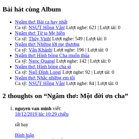
Bài hát cùng Album
Ngâm thơ: Bài ca hay nhất
Ca sỹ:
NSƯT Hồng Vân
|
Lượt nghe: 621 | Lượt tải: 0
Ngâm thơ: Từ tạ Mẹ hiền
Ca sỹ:
Thúy Vinh
|
Lượt nghe: 549 | Lượt tải: 0
Ngâm thơ: Những lời mẹ thương
Ca sỹ:
Vân Khánh
|
Lượt nghe: 196 | Lượt tải: 0
Ngâm thơ: Hình bóng Cha muôn thủa
Ca sỹ:
Ngọc Quang
|
Lượt nghe: 142 | Lượt tải: 0
Ngâm thơ: Hình bóng cha gì
Ca sỹ:
Ngô Đình Long
|
Lượt nghe: 92 | Lượt tải: 0
Ngâm thơ: Nhắc những em tôi
Ca sỹ:
NSƯT Hồng Vân
|
Lượt nghe: 84 | Lượt tải: 0
2 thoughts on “
Ngâm thơ: Một đời ơn cha
”
nguyen van minh
viết:
18/12/2019 lúc 10:29 chiều
rất hay
Bình luận