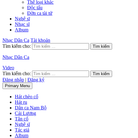
Thể loại khác
Độc tấu
Đờn ca tài tử
Nghệ sĩ
Nhạc sĩ
Album
Nhạc Dân Ca
Tài khoản
Tìm kiếm cho:
Nhạc Dân Ca
Video
Tìm kiếm cho:
Đăng nhập
|
Đăng ký
Primary Menu
Hát chèo cổ
Hát ru
Dân ca Nam Bộ
Cải Lương
Tân cổ
Nghệ sĩ
Tác giả
Album