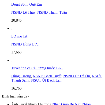
Dòng Sông Quê Em
NSND Lệ Thủy
,
NSND Thanh Tuấn
20,845
Lời mẹ hát
NSND Hồng Lựu
17,668
Tuyệt tình ca Cải lương trước 1975
Hùng Cường
,
NSND Bạch Tuyết
,
NSND Út Trà Ôn
,
NSƯT
Thanh Sang
,
NSƯT Út Bạch Lan
16,760
Bình luận gần đây
Ánh Tuyết Phạm Thị
trong
Nhạc Giúp Bé Ngủ Ngon