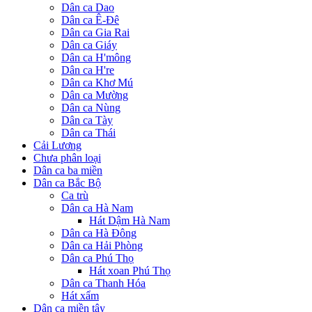
Dân ca Dao
Dân ca Ê-Đê
Dân ca Gia Rai
Dân ca Giáy
Dân ca H'mông
Dân ca H're
Dân ca Khơ Mú
Dân ca Mường
Dân ca Nùng
Dân ca Tày
Dân ca Thái
Cải Lương
Chưa phân loại
Dân ca ba miền
Dân ca Bắc Bộ
Ca trù
Dân ca Hà Nam
Hát Dậm Hà Nam
Dân ca Hà Đông
Dân ca Hải Phòng
Dân ca Phú Thọ
Hát xoan Phú Thọ
Dân ca Thanh Hóa
Hát xẩm
Dân ca miền tây