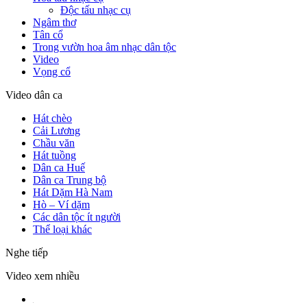
Độc tấu nhạc cụ
Ngâm thơ
Tân cổ
Trong vườn hoa âm nhạc dân tộc
Video
Vọng cổ
Video dân ca
Hát chèo
Cải Lương
Chầu văn
Hát tuồng
Dân ca Huế
Dân ca Trung bộ
Hát Dặm Hà Nam
Hò – Ví dặm
Các dân tộc ít người
Thể loại khác
Nghe tiếp
Video xem nhiều