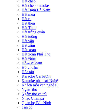
Hát chèo
Hát chèo karaoke
Hát Dặm Hà Nam
Hát múa
Hát ru
Hát then
Hát Then
Hát trống quân
Hát tuồng
Hát văn
Hát xẩm
Hát xoan
Hát xoan Phú Thọ
Hát Đúm
Hò – Ví dặm
Hò ví dặm
Hòa tấu
Karaoke Cải lương
Karaoke nhạc xứ Nghệ
Khách mời văn nghệ sĩ
Ngâm thơ
Ngâm thơ ca trù
Nhạc Champa
Quan họ Bắc Ninh
Tân cổ