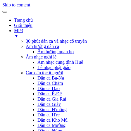
Skip to content
Trang chủ
Giới thiệu
MP3
▼
30 phút dân ca và nhạc cổ truyền
Âm hưởng dân ca
Âm hưởng quan họ
Âm nhạc nghi lễ
Âm nhạc cung đình Huế
Lễ nhạc phật giáo
Các dân tộc ít người
Dân ca Ba-Na
Dân ca Chăm
Dân ca Dao
Dân ca Ê-Đê
Dân ca Gia Rai
Dân ca Giáy
Dân ca H'mông
Dân ca H're
Dân ca Khơ Mú
Dân ca Mường
Dân ca Nùng