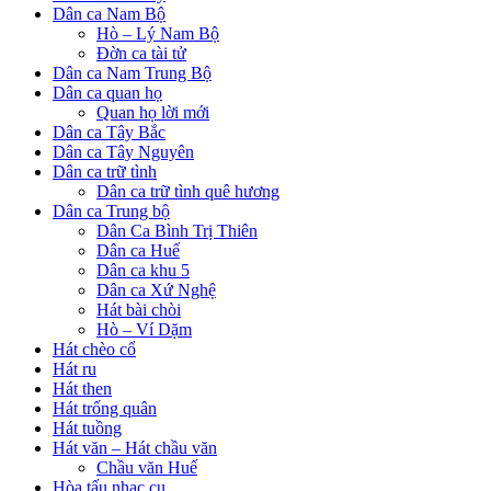
Dân ca Nam Bộ
Hò – Lý Nam Bộ
Đờn ca tài tử
Dân ca Nam Trung Bộ
Dân ca quan họ
Quan họ lời mới
Dân ca Tây Bắc
Dân ca Tây Nguyên
Dân ca trữ tình
Dân ca trữ tình quê hương
Dân ca Trung bộ
Dân Ca Bình Trị Thiên
Dân ca Huế
Dân ca khu 5
Dân ca Xứ Nghệ
Hát bài chòi
Hò – Ví Dặm
Hát chèo cổ
Hát ru
Hát then
Hát trống quân
Hát tuồng
Hát văn – Hát chầu văn
Chầu văn Huế
Hòa tấu nhạc cụ