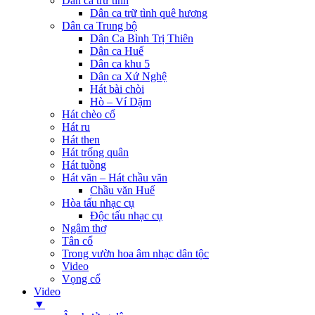
Dân ca trữ tình
Dân ca trữ tình quê hương
Dân ca Trung bộ
Dân Ca Bình Trị Thiên
Dân ca Huế
Dân ca khu 5
Dân ca Xứ Nghệ
Hát bài chòi
Hò – Ví Dặm
Hát chèo cổ
Hát ru
Hát then
Hát trống quân
Hát tuồng
Hát văn – Hát chầu văn
Chầu văn Huế
Hòa tấu nhạc cụ
Độc tấu nhạc cụ
Ngâm thơ
Tân cổ
Trong vườn hoa âm nhạc dân tộc
Video
Vọng cổ
Video
▼