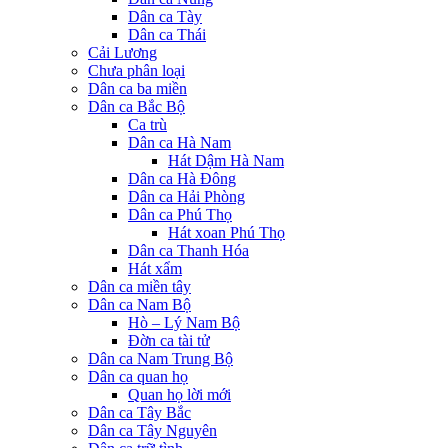
Dân ca Tày
Dân ca Thái
Cải Lương
Chưa phân loại
Dân ca ba miền
Dân ca Bắc Bộ
Ca trù
Dân ca Hà Nam
Hát Dậm Hà Nam
Dân ca Hà Đông
Dân ca Hải Phòng
Dân ca Phú Thọ
Hát xoan Phú Thọ
Dân ca Thanh Hóa
Hát xẩm
Dân ca miền tây
Dân ca Nam Bộ
Hò – Lý Nam Bộ
Đờn ca tài tử
Dân ca Nam Trung Bộ
Dân ca quan họ
Quan họ lời mới
Dân ca Tây Bắc
Dân ca Tây Nguyên