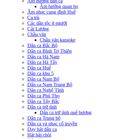
Âm hưởng dân ca
Âm hưởng quan họ
Âm nhạc cung đình Huế
Ca trù
Các dân tộc ít người
Cải Lương
Chầu văn
Chầu văn karaoke
Dân ca Bắc Bộ
Dân ca Bình Trị Thiên
Dân ca Hà Nam
Dân ca Hà Tây
Dân ca Huế
Dân ca khu 5
Dân ca Nam Bộ
Dân ca Nam Trung Bộ
Dân ca Nghệ Tĩnh
Dân ca Phú Thọ
Dân ca Tây Bắc
Dân ca trữ tình
Dân ca trữ tình quê hương
Dân ca Trung bộ
Dân ca và nhạc cổ truyền
Dạy hát dân ca
Hát bài chòi