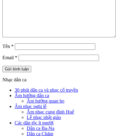
Tên
*
Email
*
Nhạc dân ca
30 phút dân ca và nhạc cổ truyền
Âm hưởng dân ca
Âm hưởng quan họ
Âm nhạc nghi lễ
Âm nhạc cung đình Huế
Lễ nhạc phật giáo
Các dân tộc ít người
Dân ca Ba-Na
Dân ca Chăm