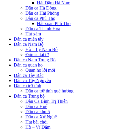
Hát Dậm Hà Nam
Dân ca Hà Đông
Dân ca Hải Phòng
Dân ca Phú Thọ
Hát xoan Phú Thọ
Dân ca Thanh Hóa
Hát xẩm
Dân ca miền tây
Dân ca Nam Bộ
Hò – Lý Nam Bộ
Đờn ca tài tử
Dân ca Nam Trung Bộ
Dân ca quan họ
Quan họ lời mới
Dân ca Tây Bắc
Dân ca Tây Nguyên
Dân ca trữ tình
Dân ca trữ tình quê hương
Dân ca Trung bộ
Dân Ca Bình Trị Thiên
Dân ca Huế
Dân ca khu 5
Dân ca Xứ Nghệ
Hát bài chòi
Hò – Ví Dặm