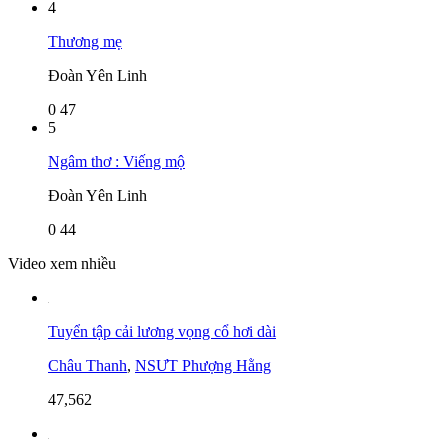
4
Thương mẹ
Đoàn Yên Linh
0
47
5
Ngâm thơ : Viếng mộ
Đoàn Yên Linh
0
44
Video xem nhiều
Tuyển tập cải lương vọng cổ hơi dài
Châu Thanh
,
NSƯT Phượng Hằng
47,562