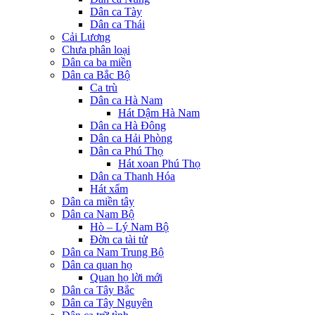
Dân ca Tày
Dân ca Thái
Cải Lương
Chưa phân loại
Dân ca ba miền
Dân ca Bắc Bộ
Ca trù
Dân ca Hà Nam
Hát Dậm Hà Nam
Dân ca Hà Đông
Dân ca Hải Phòng
Dân ca Phú Thọ
Hát xoan Phú Thọ
Dân ca Thanh Hóa
Hát xẩm
Dân ca miền tây
Dân ca Nam Bộ
Hò – Lý Nam Bộ
Đờn ca tài tử
Dân ca Nam Trung Bộ
Dân ca quan họ
Quan họ lời mới
Dân ca Tây Bắc
Dân ca Tây Nguyên