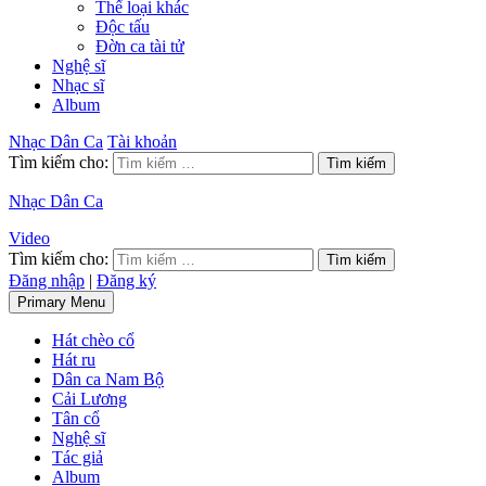
Thể loại khác
Độc tấu
Đờn ca tài tử
Nghệ sĩ
Nhạc sĩ
Album
Nhạc Dân Ca
Tài khoản
Tìm kiếm cho:
Nhạc Dân Ca
Video
Tìm kiếm cho:
Đăng nhập
|
Đăng ký
Primary Menu
Hát chèo cổ
Hát ru
Dân ca Nam Bộ
Cải Lương
Tân cổ
Nghệ sĩ
Tác giả
Album