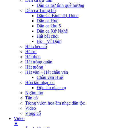
Dân ca trữ tình
Dân ca trữ tình quê hương
Dân ca Trung bộ
Dân Ca Bình Trị Thiên
Dân ca Huế
Dân ca khu 5
Dân ca Xứ Nghệ
Hát bài chòi
Hò – Ví Dặm
Hát chèo cổ
Hát ru
Hát then
Hát trống quân
Hát tuồng
Hát văn – Hát chầu văn
Chầu văn Huế
Hòa tấu nhạc cụ
Độc tấu nhạc cụ
Ngâm thơ
Tân cổ
Trong vườn hoa âm nhạc dân tộc
Video
Vọng cổ
Video
▼