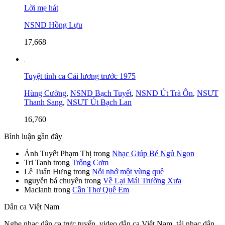
Lời mẹ hát
NSND Hồng Lựu
17,668
Tuyệt tình ca Cải lương trước 1975
Hùng Cường
,
NSND Bạch Tuyết
,
NSND Út Trà Ôn
,
NSƯT
Thanh Sang
,
NSƯT Út Bạch Lan
16,760
Bình luận gần đây
Ánh Tuyết Phạm Thị
trong
Nhạc Giúp Bé Ngủ Ngon
Tri Tanh
trong
Trống Cơm
Lê Tuấn Hưng
trong
Nỗi nhớ một vùng quê
nguyễn bá chuyên
trong
Về Lại Mái Trường Xưa
Maclanh
trong
Cần Thơ Quê Em
Dân ca Việt Nam
Nghe nhạc dân ca trực tuyến, video dân ca Việt Nam, tải nhạc dân