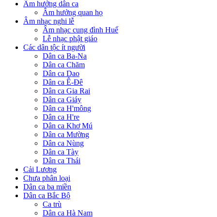
Âm hưởng dân ca
Âm hưởng quan họ
Âm nhạc nghi lễ
Âm nhạc cung đình Huế
Lễ nhạc phật giáo
Các dân tộc ít người
Dân ca Ba-Na
Dân ca Chăm
Dân ca Dao
Dân ca Ê-Đê
Dân ca Gia Rai
Dân ca Giáy
Dân ca H'mông
Dân ca H're
Dân ca Khơ Mú
Dân ca Mường
Dân ca Nùng
Dân ca Tày
Dân ca Thái
Cải Lương
Chưa phân loại
Dân ca ba miền
Dân ca Bắc Bộ
Ca trù
Dân ca Hà Nam