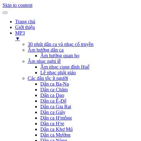
Skip to content
Trang chủ
Giới thiệu
MP3
▼
30 phút dân ca và nhạc cổ truyền
Âm hưởng dân ca
Âm hưởng quan họ
Âm nhạc nghi lễ
Âm nhạc cung đình Huế
Lễ nhạc phật giáo
Các dân tộc ít người
Dân ca Ba-Na
Dân ca Chăm
Dân ca Dao
Dân ca Ê-Đê
Dân ca Gia Rai
Dân ca Giáy
Dân ca H'mông
Dân ca H're
Dân ca Khơ Mú
Dân ca Mường
Dân ca Nùng