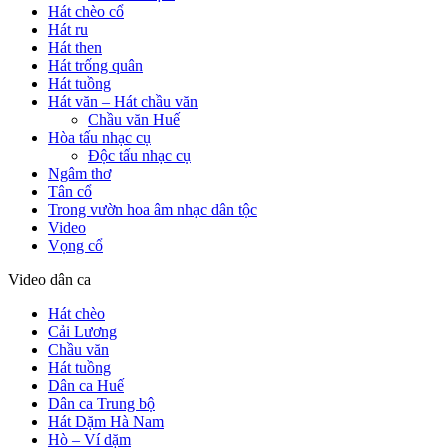
Hát chèo cổ
Hát ru
Hát then
Hát trống quân
Hát tuồng
Hát văn – Hát chầu văn
Chầu văn Huế
Hòa tấu nhạc cụ
Độc tấu nhạc cụ
Ngâm thơ
Tân cổ
Trong vườn hoa âm nhạc dân tộc
Video
Vọng cổ
Video dân ca
Hát chèo
Cải Lương
Chầu văn
Hát tuồng
Dân ca Huế
Dân ca Trung bộ
Hát Dặm Hà Nam
Hò – Ví dặm