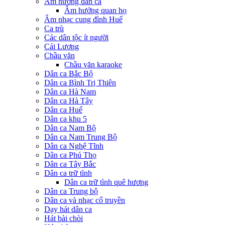
Âm hưởng dân ca
Âm hưởng quan họ
Âm nhạc cung đình Huế
Ca trù
Các dân tộc ít người
Cải Lương
Chầu văn
Chầu văn karaoke
Dân ca Bắc Bộ
Dân ca Bình Trị Thiên
Dân ca Hà Nam
Dân ca Hà Tây
Dân ca Huế
Dân ca khu 5
Dân ca Nam Bộ
Dân ca Nam Trung Bộ
Dân ca Nghệ Tĩnh
Dân ca Phú Thọ
Dân ca Tây Bắc
Dân ca trữ tình
Dân ca trữ tình quê hương
Dân ca Trung bộ
Dân ca và nhạc cổ truyền
Dạy hát dân ca
Hát bài chòi