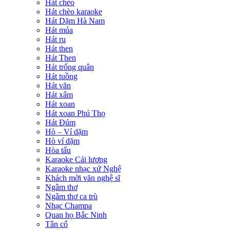
Hát chèo
Hát chèo karaoke
Hát Dặm Hà Nam
Hát múa
Hát ru
Hát then
Hát Then
Hát trống quân
Hát tuồng
Hát văn
Hát xẩm
Hát xoan
Hát xoan Phú Thọ
Hát Đúm
Hò – Ví dặm
Hò ví dặm
Hòa tấu
Karaoke Cải lương
Karaoke nhạc xứ Nghệ
Khách mời văn nghệ sĩ
Ngâm thơ
Ngâm thơ ca trù
Nhạc Champa
Quan họ Bắc Ninh
Tân cổ