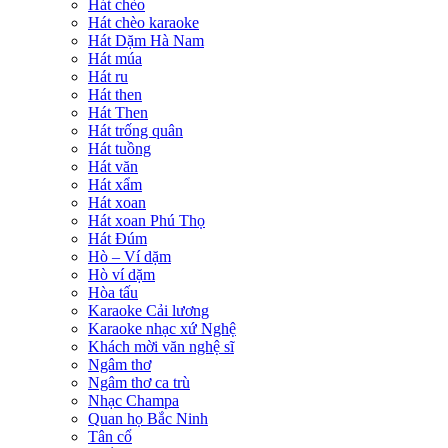
Hát chèo
Hát chèo karaoke
Hát Dặm Hà Nam
Hát múa
Hát ru
Hát then
Hát Then
Hát trống quân
Hát tuồng
Hát văn
Hát xẩm
Hát xoan
Hát xoan Phú Thọ
Hát Đúm
Hò – Ví dặm
Hò ví dặm
Hòa tấu
Karaoke Cải lương
Karaoke nhạc xứ Nghệ
Khách mời văn nghệ sĩ
Ngâm thơ
Ngâm thơ ca trù
Nhạc Champa
Quan họ Bắc Ninh
Tân cổ