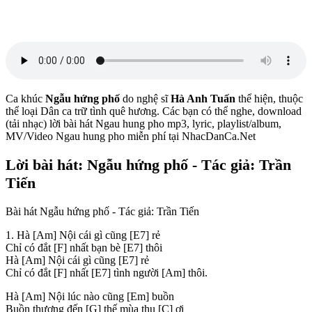
Ca khúc
Ngẫu hứng phố
do nghệ sĩ
Hà Anh Tuấn
thể hiện, thuộc
thể loại Dân ca trữ tình quê hương. Các bạn có thể nghe, download
(tải nhạc) lời bài hát Ngau hung pho mp3, lyric, playlist/album,
MV/Video Ngau hung pho miễn phí tại NhacDanCa.Net
Lời bài hát: Ngẫu hứng phố - Tác giả: Trần
Tiến
Bài hát Ngẫu hứng phố - Tác giả: Trần Tiến
1. Hà
[Am]
Nội cái gì cũng
[E7]
rẻ
Chỉ có đắt
[F]
nhất bạn bè
[E7]
thôi
Hà
[Am]
Nội cái gì cũng
[E7]
rẻ
Chỉ có đắt
[F]
nhất
[E7]
tình người
[Am]
thôi.
Hà
[Am]
Nội lúc nào cũng
[Em]
buồn
Buồn thương đến
[G]
thế mùa thu
[C]
ơi