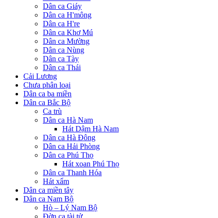
Dân ca Giáy
Dân ca H'mông
Dân ca H're
Dân ca Khơ Mú
Dân ca Mường
Dân ca Nùng
Dân ca Tày
Dân ca Thái
Cải Lương
Chưa phân loại
Dân ca ba miền
Dân ca Bắc Bộ
Ca trù
Dân ca Hà Nam
Hát Dậm Hà Nam
Dân ca Hà Đông
Dân ca Hải Phòng
Dân ca Phú Thọ
Hát xoan Phú Thọ
Dân ca Thanh Hóa
Hát xẩm
Dân ca miền tây
Dân ca Nam Bộ
Hò – Lý Nam Bộ
Đờn ca tài tử