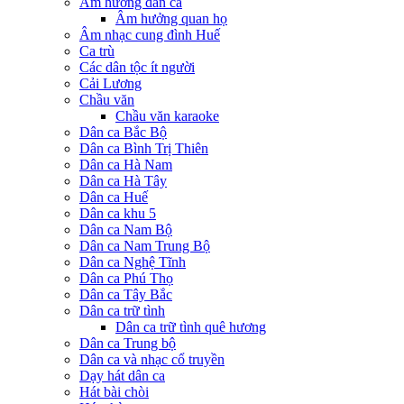
Âm hưởng dân ca
Âm hưởng quan họ
Âm nhạc cung đình Huế
Ca trù
Các dân tộc ít người
Cải Lương
Chầu văn
Chầu văn karaoke
Dân ca Bắc Bộ
Dân ca Bình Trị Thiên
Dân ca Hà Nam
Dân ca Hà Tây
Dân ca Huế
Dân ca khu 5
Dân ca Nam Bộ
Dân ca Nam Trung Bộ
Dân ca Nghệ Tĩnh
Dân ca Phú Thọ
Dân ca Tây Bắc
Dân ca trữ tình
Dân ca trữ tình quê hương
Dân ca Trung bộ
Dân ca và nhạc cổ truyền
Dạy hát dân ca
Hát bài chòi