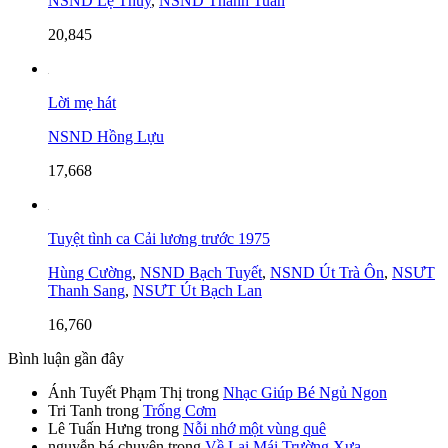
NSND Lệ Thủy
,
NSND Thanh Tuấn
20,845
Lời mẹ hát
NSND Hồng Lựu
17,668
Tuyệt tình ca Cải lương trước 1975
Hùng Cường
,
NSND Bạch Tuyết
,
NSND Út Trà Ôn
,
NSƯT
Thanh Sang
,
NSƯT Út Bạch Lan
16,760
Bình luận gần đây
Ánh Tuyết Phạm Thị
trong
Nhạc Giúp Bé Ngủ Ngon
Tri Tanh
trong
Trống Cơm
Lê Tuấn Hưng
trong
Nỗi nhớ một vùng quê
nguyễn bá chuyên
trong
Về Lại Mái Trường Xưa