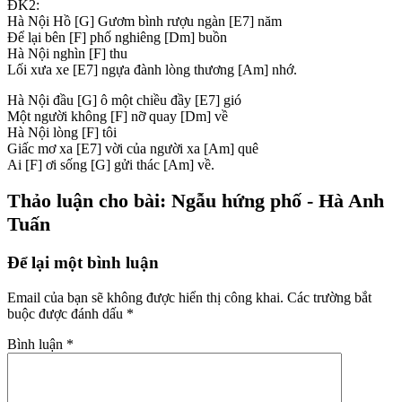
ĐK2:
Hà Nội Hồ
[G]
Gươm bình rượu ngàn
[E7]
năm
Để lại bên
[F]
phố nghiêng
[Dm]
buồn
Hà Nội nghìn
[F]
thu
Lối xưa xe
[E7]
ngựa đành lòng thương
[Am]
nhớ.
Hà Nội đầu
[G]
ô một chiều đầy
[E7]
gió
Một người không
[F]
nỡ quay
[Dm]
về
Hà Nội lòng
[F]
tôi
Giấc mơ xa
[E7]
vời của người xa
[Am]
quê
Ai
[F]
ơi sống
[G]
gửi thác
[Am]
về.
Thảo luận cho bài: Ngẫu hứng phố - Hà Anh
Tuấn
Để lại một bình luận
Email của bạn sẽ không được hiển thị công khai.
Các trường bắt
buộc được đánh dấu
*
Bình luận
*