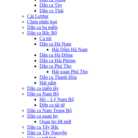
Dân ca Tày
Dân ca Thái
Cải Lương
Chưa phân loại
Dân ca ba miền
Dân ca Bắc Bộ
Ca trù
Dân ca Hà Nam
Hát Dậm Hà Nam
Dân ca Hà Đông
Dân ca Hải Phòng
Dân ca Phú Thọ
Hát xoan Phú Thọ
Dân ca Thanh Hóa
Hát xẩm
Dân ca miền tây
Dân ca Nam Bộ
Hò – Lý Nam Bộ
Đờn ca tài tử
Dân ca Nam Trung Bộ
Dân ca quan họ
Quan họ lời mới
Dân ca Tây Bắc
Dân ca Tây Nguyên