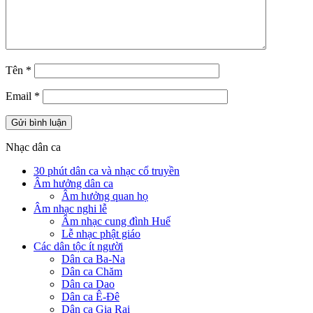
Tên
*
Email
*
Nhạc dân ca
30 phút dân ca và nhạc cổ truyền
Âm hưởng dân ca
Âm hưởng quan họ
Âm nhạc nghi lễ
Âm nhạc cung đình Huế
Lễ nhạc phật giáo
Các dân tộc ít người
Dân ca Ba-Na
Dân ca Chăm
Dân ca Dao
Dân ca Ê-Đê
Dân ca Gia Rai