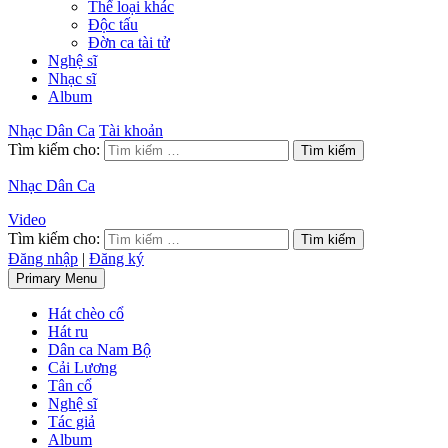
Thể loại khác
Độc tấu
Đờn ca tài tử
Nghệ sĩ
Nhạc sĩ
Album
Nhạc Dân Ca
Tài khoản
Tìm kiếm cho:
Nhạc Dân Ca
Video
Tìm kiếm cho:
Đăng nhập
|
Đăng ký
Primary Menu
Hát chèo cổ
Hát ru
Dân ca Nam Bộ
Cải Lương
Tân cổ
Nghệ sĩ
Tác giả
Album