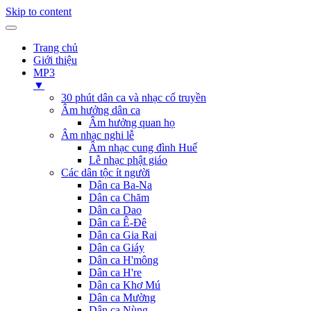
Skip to content
Trang chủ
Giới thiệu
MP3
▼
30 phút dân ca và nhạc cổ truyền
Âm hưởng dân ca
Âm hưởng quan họ
Âm nhạc nghi lễ
Âm nhạc cung đình Huế
Lễ nhạc phật giáo
Các dân tộc ít người
Dân ca Ba-Na
Dân ca Chăm
Dân ca Dao
Dân ca Ê-Đê
Dân ca Gia Rai
Dân ca Giáy
Dân ca H'mông
Dân ca H're
Dân ca Khơ Mú
Dân ca Mường
Dân ca Nùng