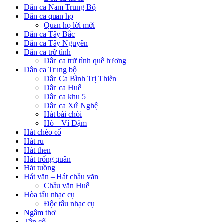
Dân ca Nam Trung Bộ
Dân ca quan họ
Quan họ lời mới
Dân ca Tây Bắc
Dân ca Tây Nguyên
Dân ca trữ tình
Dân ca trữ tình quê hương
Dân ca Trung bộ
Dân Ca Bình Trị Thiên
Dân ca Huế
Dân ca khu 5
Dân ca Xứ Nghệ
Hát bài chòi
Hò – Ví Dặm
Hát chèo cổ
Hát ru
Hát then
Hát trống quân
Hát tuồng
Hát văn – Hát chầu văn
Chầu văn Huế
Hòa tấu nhạc cụ
Độc tấu nhạc cụ
Ngâm thơ
Tân cổ