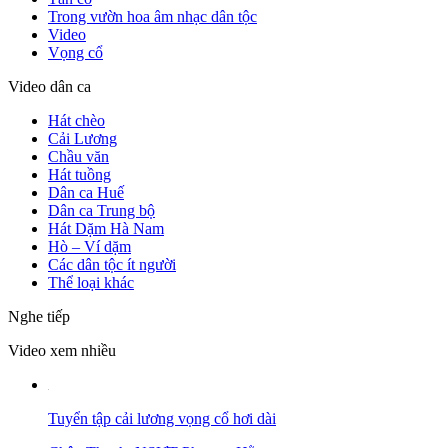
Trong vườn hoa âm nhạc dân tộc
Video
Vọng cổ
Video dân ca
Hát chèo
Cải Lương
Chầu văn
Hát tuồng
Dân ca Huế
Dân ca Trung bộ
Hát Dặm Hà Nam
Hò – Ví dặm
Các dân tộc ít người
Thể loại khác
Nghe tiếp
Video xem nhiều
Tuyển tập cải lương vọng cổ hơi dài