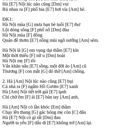
Hà
[E7]
Nội lúc nào cũng
[Dm]
vui
Rủ nhau ra
[F]
phố bia
[E7]
hơi vỉa
[Am]
hè.
ĐK1:
Hà Nội mùa
[G]
mưa bạn bè tuổi
[E7]
thơ
Lội dòng sông
[F]
phố nô
[Dm]
đùa
Hà Nội mùa
[F]
đông
Quán đê thơm
[E7]
nồng mùi ngô nướng
[Am]
sém.
Hà Nội là
[G]
em vụng dại thầm
[E7]
kín
Một thời thiếu
[F]
nữ u
[Dm]
hoài
Hà Nội mẹ
[F]
tôi
Vấn khăn nâu
[E7]
sồng, một đời áo
[Am]
cũ
Thương
[F]
con mắt
[G]
đỏ thờ
[Am]
chồng.
2. Hà
[Am]
Nội lúc nào cũng
[E7]
bụi
Cả nhà ra
[F]
ngắm Hồ Gươm
[E7]
xanh
Hà
[Am]
Nội tiết trời giá
[E7]
lạnh
Chỉ chờ êm
[F]
ái
[E7]
bàn tay
[Am]
anh.
Hà
[Am]
Nội có lần khóc
[Em]
thầm
Chạy lên thang
[G]
gác bóng mẹ còn
[C]
đâu
Hà
[E7]
Nội có gì rất
[Dm]
đau
Người ta yêu
[F]
dấu đi
[E7]
không trở
[Am]
lại.