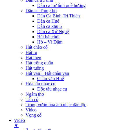
Dân ca trữ tình
Dân ca trữ tình quê hương
Dân ca Trung bộ
Dân Ca Bình Trị Thiên
Dân ca Huế
Dân ca khu 5
Dân ca Xứ Nghệ
Hát bài chòi
Hò – Ví Dặm
Hát chèo cổ
Hát ru
Hát then
Hát trống quân
Hát tuồng
Hát văn – Hát chầu văn
Chầu văn Huế
Hòa tấu nhạc cụ
Độc tấu nhạc cụ
Ngâm thơ
Tân cổ
Trong vườn hoa âm nhạc dân tộc
Video
Vọng cổ
Video
▼