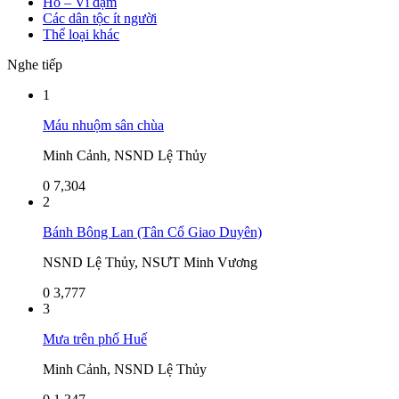
Hò – Ví dặm
Các dân tộc ít người
Thể loại khác
Nghe tiếp
1
Máu nhuộm sân chùa
Minh Cảnh, NSND Lệ Thủy
0
7,304
2
Bánh Bông Lan (Tân Cổ Giao Duyên)
NSND Lệ Thủy, NSƯT Minh Vương
0
3,777
3
Mưa trên phố Huế
Minh Cảnh, NSND Lệ Thủy