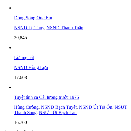
Dòng Sông Quê Em
NSND Lệ Thủy
,
NSND Thanh Tuấn
20,845
Lời mẹ hát
NSND Hồng Lựu
17,668
Tuyệt tình ca Cải lương trước 1975
Hùng Cường
,
NSND Bạch Tuyết
,
NSND Út Trà Ôn
,
NSƯT
Thanh Sang
,
NSƯT Út Bạch Lan
16,760