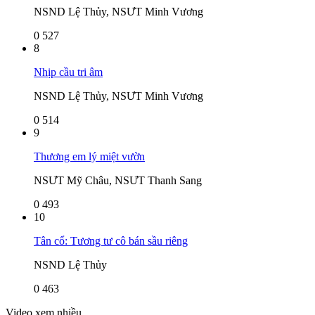
NSND Lệ Thủy, NSƯT Minh Vương
0
527
8
Nhịp cầu tri âm
NSND Lệ Thủy, NSƯT Minh Vương
0
514
9
Thương em lý miệt vườn
NSƯT Mỹ Châu, NSƯT Thanh Sang
0
493
10
Tân cổ: Tương tư cô bán sầu riêng
NSND Lệ Thủy
0
463
Video xem nhiều