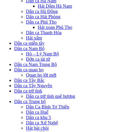
Dân ca Hà Nam
Hát Dậm Hà Nam
Dân ca Hà Đông
Dân ca Hải Phòng
Dân ca Phú Thọ
Hát xoan Phú Thọ
Dân ca Thanh Hóa
Hát xẩm
Dân ca miền tây
Dân ca Nam Bộ
Hò – Lý Nam Bộ
Đờn ca tài tử
Dân ca Nam Trung Bộ
Dân ca quan họ
Quan họ lời mới
Dân ca Tây Bắc
Dân ca Tây Nguyên
Dân ca trữ tình
Dân ca trữ tình quê hương
Dân ca Trung bộ
Dân Ca Bình Trị Thiên
Dân ca Huế
Dân ca khu 5
Dân ca Xứ Nghệ
Hát bài chòi