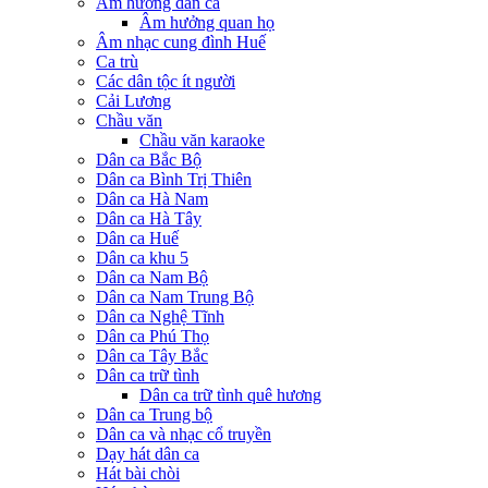
Âm hưởng dân ca
Âm hưởng quan họ
Âm nhạc cung đình Huế
Ca trù
Các dân tộc ít người
Cải Lương
Chầu văn
Chầu văn karaoke
Dân ca Bắc Bộ
Dân ca Bình Trị Thiên
Dân ca Hà Nam
Dân ca Hà Tây
Dân ca Huế
Dân ca khu 5
Dân ca Nam Bộ
Dân ca Nam Trung Bộ
Dân ca Nghệ Tĩnh
Dân ca Phú Thọ
Dân ca Tây Bắc
Dân ca trữ tình
Dân ca trữ tình quê hương
Dân ca Trung bộ
Dân ca và nhạc cổ truyền
Dạy hát dân ca
Hát bài chòi