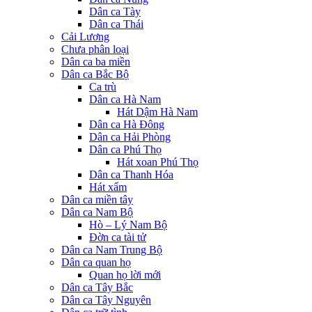
Dân ca Tày
Dân ca Thái
Cải Lương
Chưa phân loại
Dân ca ba miền
Dân ca Bắc Bộ
Ca trù
Dân ca Hà Nam
Hát Dậm Hà Nam
Dân ca Hà Đông
Dân ca Hải Phòng
Dân ca Phú Thọ
Hát xoan Phú Thọ
Dân ca Thanh Hóa
Hát xẩm
Dân ca miền tây
Dân ca Nam Bộ
Hò – Lý Nam Bộ
Đờn ca tài tử
Dân ca Nam Trung Bộ
Dân ca quan họ
Quan họ lời mới
Dân ca Tây Bắc
Dân ca Tây Nguyên