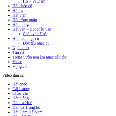
Hò – Ví Dặm
Hát chèo cổ
Hát ru
Hát then
Hát trống quân
Hát tuồng
Hát văn – Hát chầu văn
Chầu văn Huế
Hòa tấu nhạc cụ
Độc tấu nhạc cụ
Ngâm thơ
Tân cổ
Trong vườn hoa âm nhạc dân tộc
Video
Vọng cổ
Video dân ca
Hát chèo
Cải Lương
Chầu văn
Hát tuồng
Dân ca Huế
Dân ca Trung bộ
Hát Dặm Hà Nam