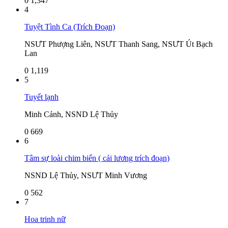
0
1,347
4
Tuyệt Tình Ca (Trích Đoạn)
NSƯT Phượng Liên, NSƯT Thanh Sang, NSƯT Út Bạch
Lan
0
1,119
5
Tuyết lạnh
Minh Cảnh, NSND Lệ Thủy
0
669
6
Tâm sự loài chim biển ( cải lương trích đoạn)
NSND Lệ Thủy, NSƯT Minh Vương
0
562
7
Hoa trinh nữ