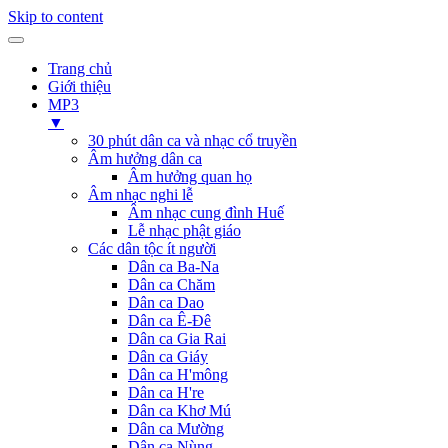
Skip to content
Trang chủ
Giới thiệu
MP3
▼
30 phút dân ca và nhạc cổ truyền
Âm hưởng dân ca
Âm hưởng quan họ
Âm nhạc nghi lễ
Âm nhạc cung đình Huế
Lễ nhạc phật giáo
Các dân tộc ít người
Dân ca Ba-Na
Dân ca Chăm
Dân ca Dao
Dân ca Ê-Đê
Dân ca Gia Rai
Dân ca Giáy
Dân ca H'mông
Dân ca H're
Dân ca Khơ Mú
Dân ca Mường
Dân ca Nùng