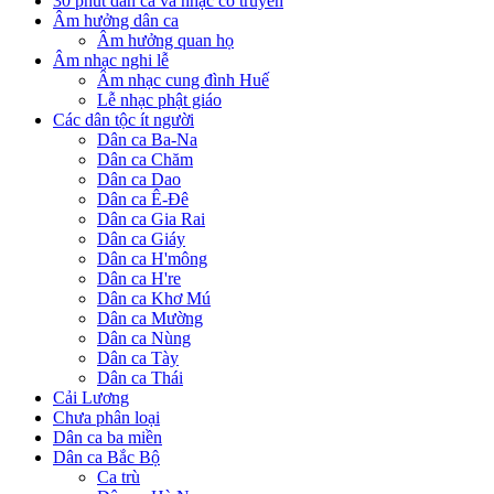
30 phút dân ca và nhạc cổ truyền
Âm hưởng dân ca
Âm hưởng quan họ
Âm nhạc nghi lễ
Âm nhạc cung đình Huế
Lễ nhạc phật giáo
Các dân tộc ít người
Dân ca Ba-Na
Dân ca Chăm
Dân ca Dao
Dân ca Ê-Đê
Dân ca Gia Rai
Dân ca Giáy
Dân ca H'mông
Dân ca H're
Dân ca Khơ Mú
Dân ca Mường
Dân ca Nùng
Dân ca Tày
Dân ca Thái
Cải Lương
Chưa phân loại
Dân ca ba miền
Dân ca Bắc Bộ
Ca trù