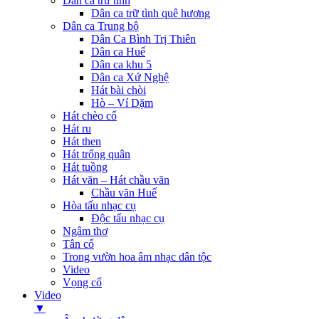
Dân ca trữ tình
Dân ca trữ tình quê hương
Dân ca Trung bộ
Dân Ca Bình Trị Thiên
Dân ca Huế
Dân ca khu 5
Dân ca Xứ Nghệ
Hát bài chòi
Hò – Ví Dặm
Hát chèo cổ
Hát ru
Hát then
Hát trống quân
Hát tuồng
Hát văn – Hát chầu văn
Chầu văn Huế
Hòa tấu nhạc cụ
Độc tấu nhạc cụ
Ngâm thơ
Tân cổ
Trong vườn hoa âm nhạc dân tộc
Video
Vọng cổ
Video
▼