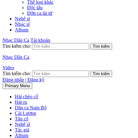
Thể loại khác
Độc tấu
Đờn ca tài tử
Nghệ sĩ
Nhạc sĩ
Album
Nhạc Dân Ca
Tài khoản
Tìm kiếm cho:
Nhạc Dân Ca
Video
Tìm kiếm cho:
Đăng nhập
|
Đăng ký
Primary Menu
Hát chèo cổ
Hát ru
Dân ca Nam Bộ
Cải Lương
Tân cổ
Nghệ sĩ
Tác giả
Album