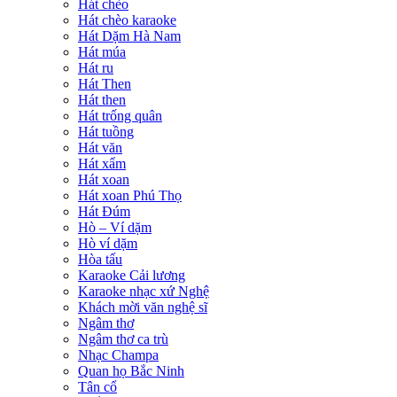
Hát chèo
Hát chèo karaoke
Hát Dặm Hà Nam
Hát múa
Hát ru
Hát Then
Hát then
Hát trống quân
Hát tuồng
Hát văn
Hát xẩm
Hát xoan
Hát xoan Phú Thọ
Hát Đúm
Hò – Ví dặm
Hò ví dặm
Hòa tấu
Karaoke Cải lương
Karaoke nhạc xứ Nghệ
Khách mời văn nghệ sĩ
Ngâm thơ
Ngâm thơ ca trù
Nhạc Champa
Quan họ Bắc Ninh
Tân cổ