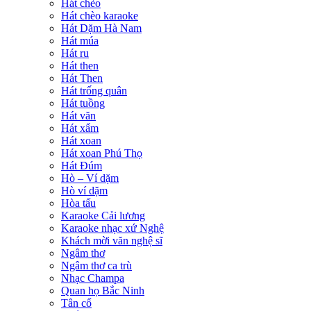
Hát chèo
Hát chèo karaoke
Hát Dặm Hà Nam
Hát múa
Hát ru
Hát then
Hát Then
Hát trống quân
Hát tuồng
Hát văn
Hát xẩm
Hát xoan
Hát xoan Phú Thọ
Hát Đúm
Hò – Ví dặm
Hò ví dặm
Hòa tấu
Karaoke Cải lương
Karaoke nhạc xứ Nghệ
Khách mời văn nghệ sĩ
Ngâm thơ
Ngâm thơ ca trù
Nhạc Champa
Quan họ Bắc Ninh
Tân cổ