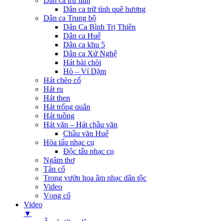
Dân ca trữ tình
Dân ca trữ tình quê hương
Dân ca Trung bộ
Dân Ca Bình Trị Thiên
Dân ca Huế
Dân ca khu 5
Dân ca Xứ Nghệ
Hát bài chòi
Hò – Ví Dặm
Hát chèo cổ
Hát ru
Hát then
Hát trống quân
Hát tuồng
Hát văn – Hát chầu văn
Chầu văn Huế
Hòa tấu nhạc cụ
Độc tấu nhạc cụ
Ngâm thơ
Tân cổ
Trong vườn hoa âm nhạc dân tộc
Video
Vọng cổ
Video
▼