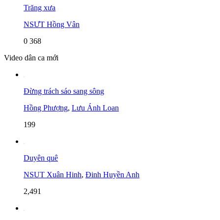
Trăng xưa
NSƯT Hồng Vân
0
368
Video dân ca mới
Đừng trách sáo sang sông
Hồng Phượng
,
Lưu Ánh Loan
199
Duyên quê
NSUT Xuân Hinh
,
Đinh Huyền Anh
2,491