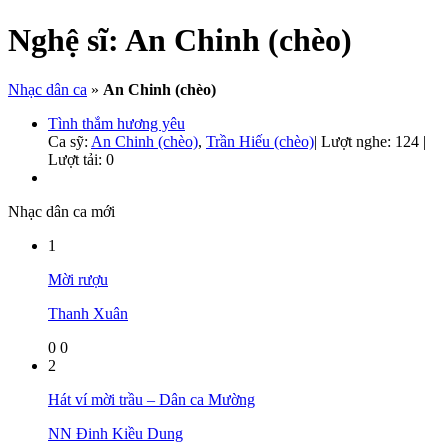
Nghệ sĩ:
An Chinh (chèo)
Nhạc dân ca
»
An Chinh (chèo)
Tình thắm hương yêu
Ca sỹ:
An Chinh (chèo)
,
Trần Hiếu (chèo)
|
Lượt nghe: 124 |
Lượt tải: 0
Nhạc dân ca mới
1
Mời rượu
Thanh Xuân
0
0
2
Hát ví mời trầu – Dân ca Mường
NN Đinh Kiều Dung