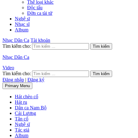
Thể loại khác
Độc tấu
Đờn ca tài tử
Nghệ sĩ
Nhạc sĩ
Album
Nhạc Dân Ca
Tài khoản
Tìm kiếm cho:
Nhạc Dân Ca
Video
Tìm kiếm cho:
Đăng nhập
|
Đăng ký
Primary Menu
Hát chèo cổ
Hát ru
Dân ca Nam Bộ
Cải Lương
Tân cổ
Nghệ sĩ
Tác giả
Album