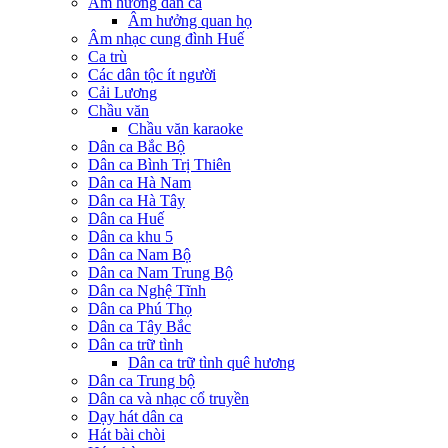
Âm hưởng dân ca
Âm hưởng quan họ
Âm nhạc cung đình Huế
Ca trù
Các dân tộc ít người
Cải Lương
Chầu văn
Chầu văn karaoke
Dân ca Bắc Bộ
Dân ca Bình Trị Thiên
Dân ca Hà Nam
Dân ca Hà Tây
Dân ca Huế
Dân ca khu 5
Dân ca Nam Bộ
Dân ca Nam Trung Bộ
Dân ca Nghệ Tĩnh
Dân ca Phú Thọ
Dân ca Tây Bắc
Dân ca trữ tình
Dân ca trữ tình quê hương
Dân ca Trung bộ
Dân ca và nhạc cổ truyền
Dạy hát dân ca
Hát bài chòi