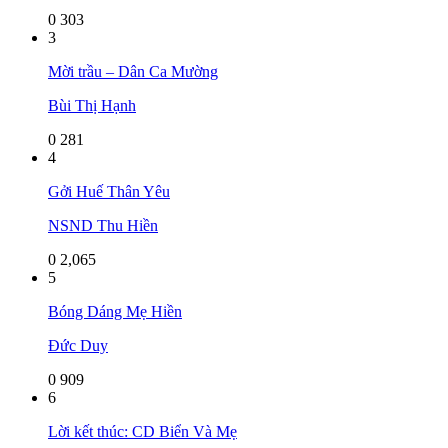
0
303
3
Mời trầu – Dân Ca Mường
Bùi Thị Hạnh
0
281
4
Gởi Huế Thân Yêu
NSND Thu Hiền
0
2,065
5
Bóng Dáng Mẹ Hiền
Đức Duy
0
909
6
Lời kết thúc: CD Biển Và Mẹ