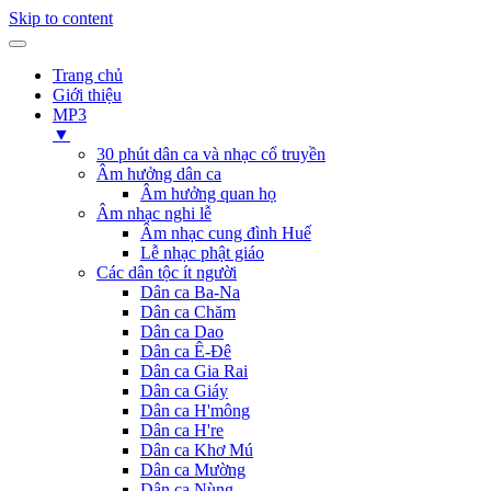
Skip to content
Trang chủ
Giới thiệu
MP3
▼
30 phút dân ca và nhạc cổ truyền
Âm hưởng dân ca
Âm hưởng quan họ
Âm nhạc nghi lễ
Âm nhạc cung đình Huế
Lễ nhạc phật giáo
Các dân tộc ít người
Dân ca Ba-Na
Dân ca Chăm
Dân ca Dao
Dân ca Ê-Đê
Dân ca Gia Rai
Dân ca Giáy
Dân ca H'mông
Dân ca H're
Dân ca Khơ Mú
Dân ca Mường
Dân ca Nùng