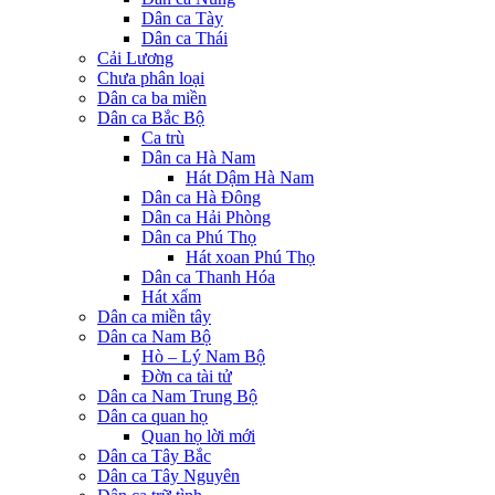
Dân ca Tày
Dân ca Thái
Cải Lương
Chưa phân loại
Dân ca ba miền
Dân ca Bắc Bộ
Ca trù
Dân ca Hà Nam
Hát Dậm Hà Nam
Dân ca Hà Đông
Dân ca Hải Phòng
Dân ca Phú Thọ
Hát xoan Phú Thọ
Dân ca Thanh Hóa
Hát xẩm
Dân ca miền tây
Dân ca Nam Bộ
Hò – Lý Nam Bộ
Đờn ca tài tử
Dân ca Nam Trung Bộ
Dân ca quan họ
Quan họ lời mới
Dân ca Tây Bắc
Dân ca Tây Nguyên