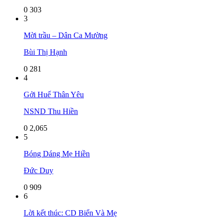
0
303
3
Mời trầu – Dân Ca Mường
Bùi Thị Hạnh
0
281
4
Gởi Huế Thân Yêu
NSND Thu Hiền
0
2,065
5
Bóng Dáng Mẹ Hiền
Đức Duy
0
909
6
Lời kết thúc: CD Biển Và Mẹ