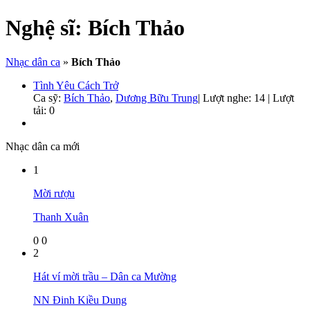
Nghệ sĩ:
Bích Thảo
Nhạc dân ca
»
Bích Thảo
Tình Yêu Cách Trở
Ca sỹ:
Bích Thảo
,
Dương Bữu Trung
|
Lượt nghe: 14 | Lượt
tải: 0
Nhạc dân ca mới
1
Mời rượu
Thanh Xuân
0
0
2
Hát ví mời trầu – Dân ca Mường
NN Đinh Kiều Dung