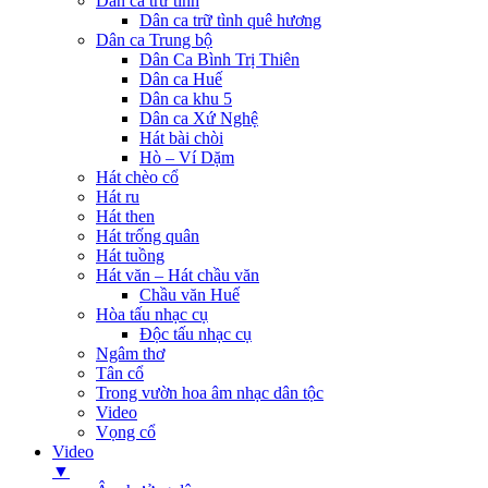
Dân ca trữ tình
Dân ca trữ tình quê hương
Dân ca Trung bộ
Dân Ca Bình Trị Thiên
Dân ca Huế
Dân ca khu 5
Dân ca Xứ Nghệ
Hát bài chòi
Hò – Ví Dặm
Hát chèo cổ
Hát ru
Hát then
Hát trống quân
Hát tuồng
Hát văn – Hát chầu văn
Chầu văn Huế
Hòa tấu nhạc cụ
Độc tấu nhạc cụ
Ngâm thơ
Tân cổ
Trong vườn hoa âm nhạc dân tộc
Video
Vọng cổ
Video
▼