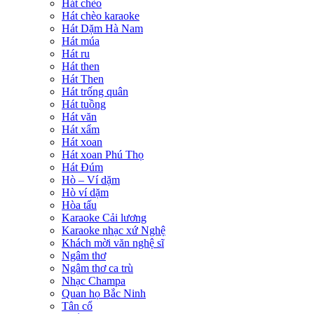
Hát chèo
Hát chèo karaoke
Hát Dặm Hà Nam
Hát múa
Hát ru
Hát then
Hát Then
Hát trống quân
Hát tuồng
Hát văn
Hát xẩm
Hát xoan
Hát xoan Phú Thọ
Hát Đúm
Hò – Ví dặm
Hò ví dặm
Hòa tấu
Karaoke Cải lương
Karaoke nhạc xứ Nghệ
Khách mời văn nghệ sĩ
Ngâm thơ
Ngâm thơ ca trù
Nhạc Champa
Quan họ Bắc Ninh
Tân cổ