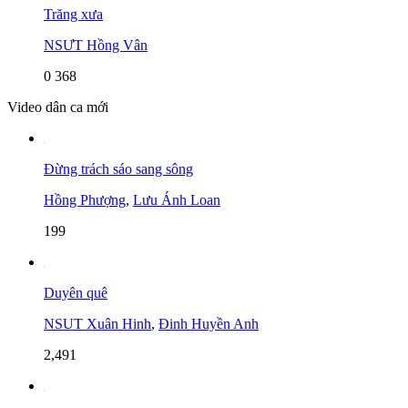
Trăng xưa
NSƯT Hồng Vân
0
368
Video dân ca mới
Đừng trách sáo sang sông
Hồng Phượng
,
Lưu Ánh Loan
199
Duyên quê
NSUT Xuân Hinh
,
Đinh Huyền Anh
2,491