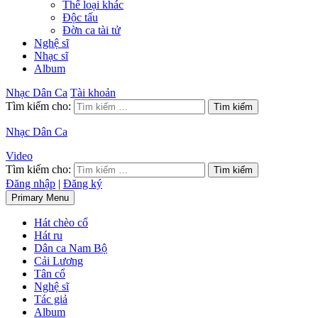
Thể loại khác
Độc tấu
Đờn ca tài tử
Nghệ sĩ
Nhạc sĩ
Album
Nhạc Dân Ca
Tài khoản
Tìm kiếm cho:
Nhạc Dân Ca
Video
Tìm kiếm cho:
Đăng nhập
|
Đăng ký
Primary Menu
Hát chèo cổ
Hát ru
Dân ca Nam Bộ
Cải Lương
Tân cổ
Nghệ sĩ
Tác giả
Album