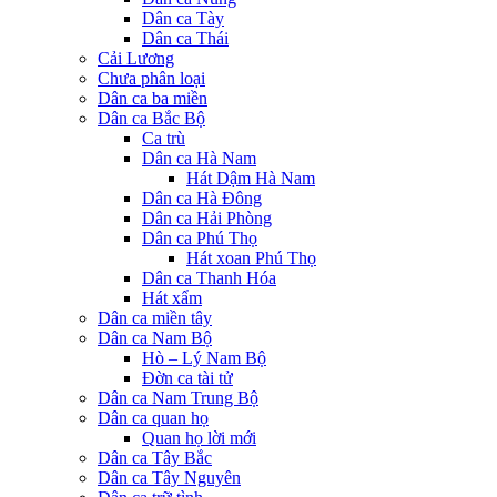
Dân ca Tày
Dân ca Thái
Cải Lương
Chưa phân loại
Dân ca ba miền
Dân ca Bắc Bộ
Ca trù
Dân ca Hà Nam
Hát Dậm Hà Nam
Dân ca Hà Đông
Dân ca Hải Phòng
Dân ca Phú Thọ
Hát xoan Phú Thọ
Dân ca Thanh Hóa
Hát xẩm
Dân ca miền tây
Dân ca Nam Bộ
Hò – Lý Nam Bộ
Đờn ca tài tử
Dân ca Nam Trung Bộ
Dân ca quan họ
Quan họ lời mới
Dân ca Tây Bắc
Dân ca Tây Nguyên