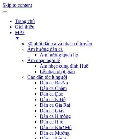
Skip to content
Trang chủ
Giới thiệu
MP3
▼
30 phút dân ca và nhạc cổ truyền
Âm hưởng dân ca
Âm hưởng quan họ
Âm nhạc nghi lễ
Âm nhạc cung đình Huế
Lễ nhạc phật giáo
Các dân tộc ít người
Dân ca Ba-Na
Dân ca Chăm
Dân ca Dao
Dân ca Ê-Đê
Dân ca Gia Rai
Dân ca Giáy
Dân ca H'mông
Dân ca H're
Dân ca Khơ Mú
Dân ca Mường
Dân ca Nùng