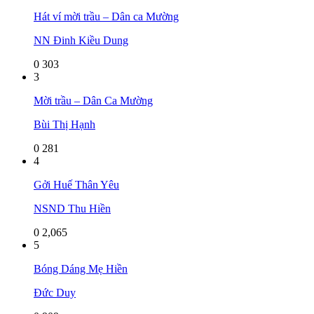
Hát ví mời trầu – Dân ca Mường
NN Đinh Kiều Dung
0
303
3
Mời trầu – Dân Ca Mường
Bùi Thị Hạnh
0
281
4
Gởi Huế Thân Yêu
NSND Thu Hiền
0
2,065
5
Bóng Dáng Mẹ Hiền
Đức Duy