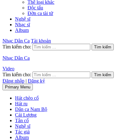
Thể loại khác
Độc tấu
Đờn ca tài tử
Nghệ sĩ
Nhạc sĩ
Album
Nhạc Dân Ca
Tài khoản
Tìm kiếm cho:
Nhạc Dân Ca
Video
Tìm kiếm cho:
Đăng nhập
|
Đăng ký
Primary Menu
Hát chèo cổ
Hát ru
Dân ca Nam Bộ
Cải Lương
Tân cổ
Nghệ sĩ
Tác giả
Album