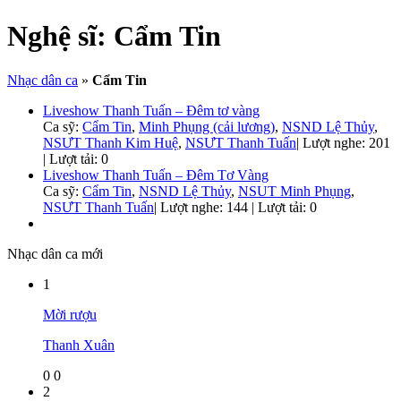
Nghệ sĩ:
Cẩm Tin
Nhạc dân ca
»
Cẩm Tin
Liveshow Thanh Tuấn – Đêm tơ vàng
Ca sỹ:
Cẩm Tin
,
Minh Phụng (cải lương)
,
NSND Lệ Thủy
,
NSƯT Thanh Kim Huệ
,
NSƯT Thanh Tuấn
|
Lượt nghe: 201
| Lượt tải: 0
Liveshow Thanh Tuấn – Đêm Tơ Vàng
Ca sỹ:
Cẩm Tin
,
NSND Lệ Thủy
,
NSUT Minh Phụng
,
NSƯT Thanh Tuấn
|
Lượt nghe: 144 | Lượt tải: 0
Nhạc dân ca mới
1
Mời rượu
Thanh Xuân
0
0
2