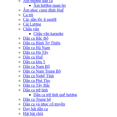
Âm hưởng dân ca
Âm hưởng quan họ
Âm nhạc cung đình Huế
Ca trù
Các dân tộc ít người
Cải Lương
Chầu văn
Chầu văn karaoke
Dân ca Bắc Bộ
Dân ca Bình Trị Thiên
Dân ca Hà Nam
Dân ca Hà Tây
Dân ca Huế
Dân ca khu 5
Dân ca Nam Bộ
Dân ca Nam Trung Bộ
Dân ca Nghệ Tĩnh
Dân ca Phú Thọ
Dân ca Tây Bắc
Dân ca trữ tình
Dân ca trữ tình quê hương
Dân ca Trung bộ
Dân ca và nhạc cổ truyền
Dạy hát dân ca
Hát bài chòi