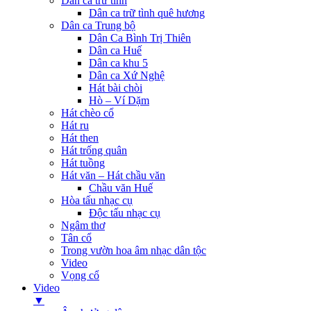
Dân ca trữ tình
Dân ca trữ tình quê hương
Dân ca Trung bộ
Dân Ca Bình Trị Thiên
Dân ca Huế
Dân ca khu 5
Dân ca Xứ Nghệ
Hát bài chòi
Hò – Ví Dặm
Hát chèo cổ
Hát ru
Hát then
Hát trống quân
Hát tuồng
Hát văn – Hát chầu văn
Chầu văn Huế
Hòa tấu nhạc cụ
Độc tấu nhạc cụ
Ngâm thơ
Tân cổ
Trong vườn hoa âm nhạc dân tộc
Video
Vọng cổ
Video
▼