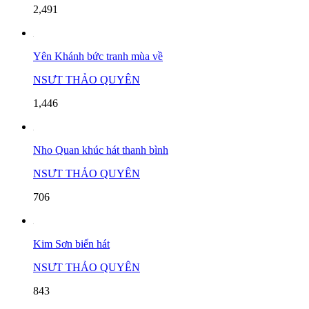
2,491
Yên Khánh bức tranh mùa về
NSƯT THẢO QUYÊN
1,446
Nho Quan khúc hát thanh bình
NSƯT THẢO QUYÊN
706
Kim Sơn biển hát
NSƯT THẢO QUYÊN
843