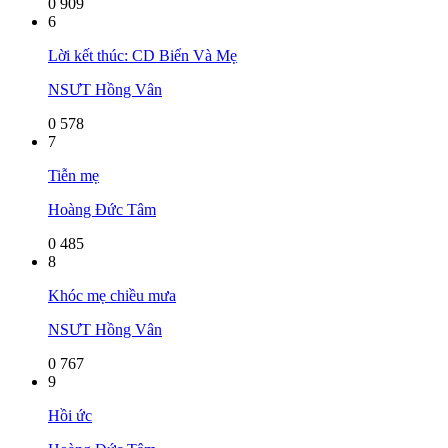
0
909
6
Lời kết thúc: CD Biển Và Mẹ
NSƯT Hồng Vân
0
578
7
Tiễn mẹ
Hoàng Đức Tâm
0
485
8
Khóc mẹ chiều mưa
NSƯT Hồng Vân
0
767
9
Hồi ức