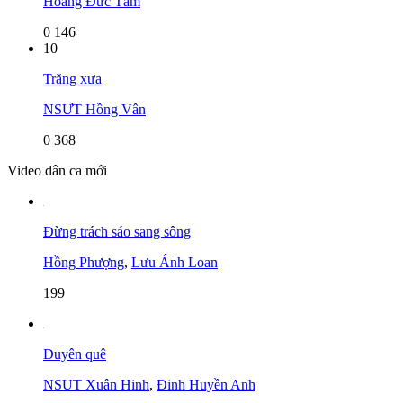
Hoàng Đức Tâm
0
146
10
Trăng xưa
NSƯT Hồng Vân
0
368
Video dân ca mới
Đừng trách sáo sang sông
Hồng Phượng
,
Lưu Ánh Loan
199
Duyên quê
NSUT Xuân Hinh
,
Đinh Huyền Anh