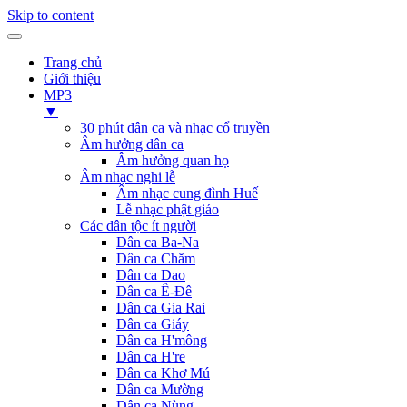
Skip to content
Trang chủ
Giới thiệu
MP3
▼
30 phút dân ca và nhạc cổ truyền
Âm hưởng dân ca
Âm hưởng quan họ
Âm nhạc nghi lễ
Âm nhạc cung đình Huế
Lễ nhạc phật giáo
Các dân tộc ít người
Dân ca Ba-Na
Dân ca Chăm
Dân ca Dao
Dân ca Ê-Đê
Dân ca Gia Rai
Dân ca Giáy
Dân ca H'mông
Dân ca H're
Dân ca Khơ Mú
Dân ca Mường
Dân ca Nùng