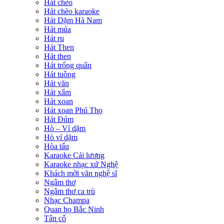
Hát chèo
Hát chèo karaoke
Hát Dặm Hà Nam
Hát múa
Hát ru
Hát Then
Hát then
Hát trống quân
Hát tuồng
Hát văn
Hát xẩm
Hát xoan
Hát xoan Phú Thọ
Hát Đúm
Hò – Ví dặm
Hò ví dặm
Hòa tấu
Karaoke Cải lương
Karaoke nhạc xứ Nghệ
Khách mời văn nghệ sĩ
Ngâm thơ
Ngâm thơ ca trù
Nhạc Champa
Quan họ Bắc Ninh
Tân cổ