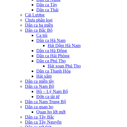
Dân ca Tày
Dân ca Thái
Cải Lương
Chưa phân loại
Dân ca ba miền
Dân ca Bắc Bộ
Ca trù
Dân ca Hà Nam
Hát Dậm Hà Nam
Dân ca Hà Đông
Dân ca Hải Phòng
Dân ca Phú Thọ
Hát xoan Phú Thọ
Dân ca Thanh Hóa
Hát xẩm
Dân ca miền tây
Dân ca Nam Bộ
Hò – Lý Nam Bộ
Đờn ca tài tử
Dân ca Nam Trung Bộ
Dân ca quan họ
Quan họ lời mới
Dân ca Tây Bắc
Dân ca Tây Nguyên