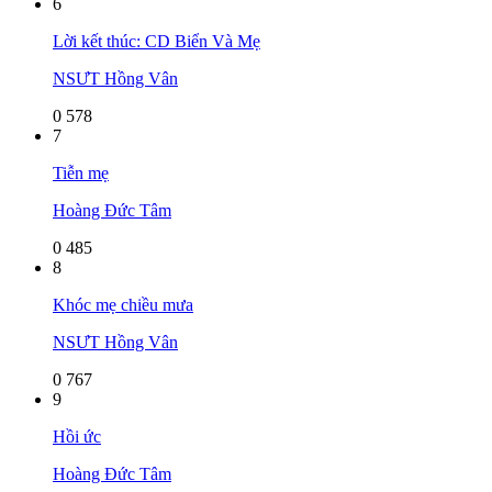
6
Lời kết thúc: CD Biển Và Mẹ
NSƯT Hồng Vân
0
578
7
Tiễn mẹ
Hoàng Đức Tâm
0
485
8
Khóc mẹ chiều mưa
NSƯT Hồng Vân
0
767
9
Hồi ức
Hoàng Đức Tâm