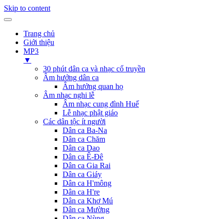
Skip to content
Trang chủ
Giới thiệu
MP3
▼
30 phút dân ca và nhạc cổ truyền
Âm hưởng dân ca
Âm hưởng quan họ
Âm nhạc nghi lễ
Âm nhạc cung đình Huế
Lễ nhạc phật giáo
Các dân tộc ít người
Dân ca Ba-Na
Dân ca Chăm
Dân ca Dao
Dân ca Ê-Đê
Dân ca Gia Rai
Dân ca Giáy
Dân ca H'mông
Dân ca H're
Dân ca Khơ Mú
Dân ca Mường
Dân ca Nùng