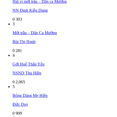
Hát ví mời trầu – Dân ca Mường
NN Đinh Kiều Dung
0
303
3
Mời trầu – Dân Ca Mường
Bùi Thị Hạnh
0
281
4
Gởi Huế Thân Yêu
NSND Thu Hiền
0
2,065
5
Bóng Dáng Mẹ Hiền
Đức Duy
0
909