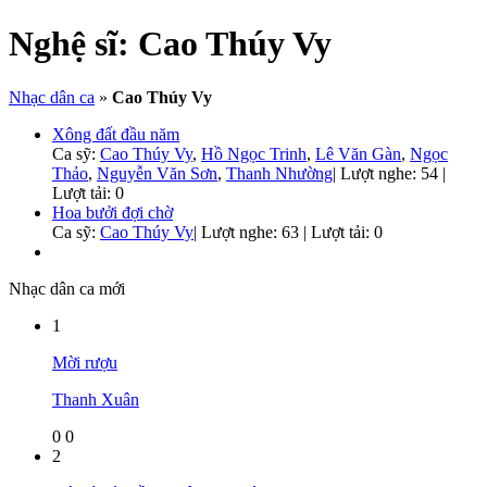
Nghệ sĩ:
Cao Thúy Vy
Nhạc dân ca
»
Cao Thúy Vy
Xông đất đầu năm
Ca sỹ:
Cao Thúy Vy
,
Hồ Ngọc Trinh
,
Lê Văn Gàn
,
Ngọc
Thảo
,
Nguyễn Văn Sơn
,
Thanh Nhường
|
Lượt nghe: 54 |
Lượt tải: 0
Hoa bưởi đợi chờ
Ca sỹ:
Cao Thúy Vy
|
Lượt nghe: 63 | Lượt tải: 0
Nhạc dân ca mới
1
Mời rượu
Thanh Xuân
0
0
2