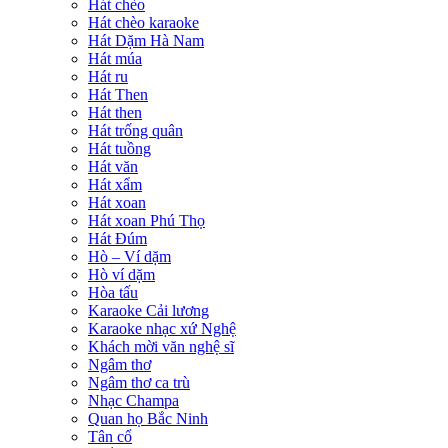
Hát chèo
Hát chèo karaoke
Hát Dặm Hà Nam
Hát múa
Hát ru
Hát Then
Hát then
Hát trống quân
Hát tuồng
Hát văn
Hát xẩm
Hát xoan
Hát xoan Phú Thọ
Hát Đúm
Hò – Ví dặm
Hò ví dặm
Hòa tấu
Karaoke Cải lương
Karaoke nhạc xứ Nghệ
Khách mời văn nghệ sĩ
Ngâm thơ
Ngâm thơ ca trù
Nhạc Champa
Quan họ Bắc Ninh
Tân cổ