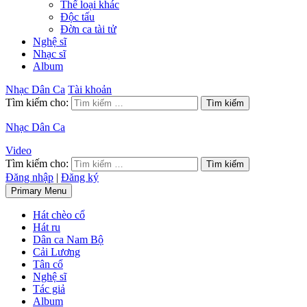
Thể loại khác
Độc tấu
Đờn ca tài tử
Nghệ sĩ
Nhạc sĩ
Album
Nhạc Dân Ca
Tài khoản
Tìm kiếm cho:
Nhạc Dân Ca
Video
Tìm kiếm cho:
Đăng nhập
|
Đăng ký
Primary Menu
Hát chèo cổ
Hát ru
Dân ca Nam Bộ
Cải Lương
Tân cổ
Nghệ sĩ
Tác giả
Album