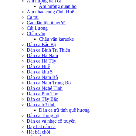
Âm hưởng dân ca
Âm hưởng quan họ
Âm nhạc cung đình Huế
Ca trù
Các dân tộc ít người
Cải Lương
Chầu văn
Chầu văn karaoke
Dân ca Bắc Bộ
Dân ca Bình Trị Thiên
Dân ca Hà Nam
Dân ca Hà Tây
Dân ca Huế
Dân ca khu 5
Dân ca Nam Bộ
Dân ca Nam Trung Bộ
Dân ca Nghệ Tĩnh
Dân ca Phú Thọ
Dân ca Tây Bắc
Dân ca trữ tình
Dân ca trữ tình quê hương
Dân ca Trung bộ
Dân ca và nhạc cổ truyền
Dạy hát dân ca
Hát bài chòi