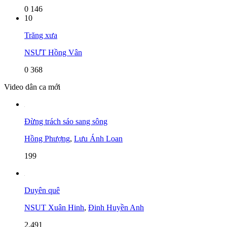
0
146
10
Trăng xưa
NSƯT Hồng Vân
0
368
Video dân ca mới
Đừng trách sáo sang sông
Hồng Phượng
,
Lưu Ánh Loan
199
Duyên quê
NSUT Xuân Hinh
,
Đinh Huyền Anh
2,491