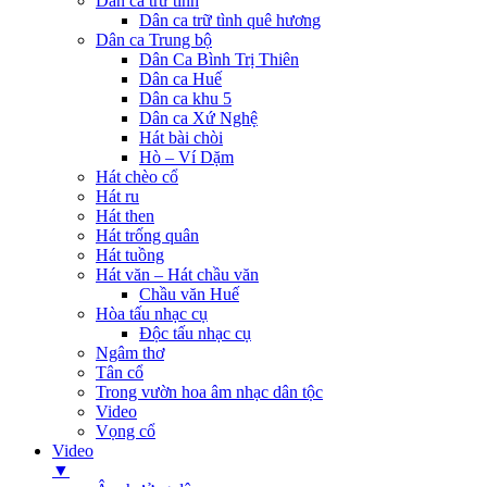
Dân ca trữ tình
Dân ca trữ tình quê hương
Dân ca Trung bộ
Dân Ca Bình Trị Thiên
Dân ca Huế
Dân ca khu 5
Dân ca Xứ Nghệ
Hát bài chòi
Hò – Ví Dặm
Hát chèo cổ
Hát ru
Hát then
Hát trống quân
Hát tuồng
Hát văn – Hát chầu văn
Chầu văn Huế
Hòa tấu nhạc cụ
Độc tấu nhạc cụ
Ngâm thơ
Tân cổ
Trong vườn hoa âm nhạc dân tộc
Video
Vọng cổ
Video
▼