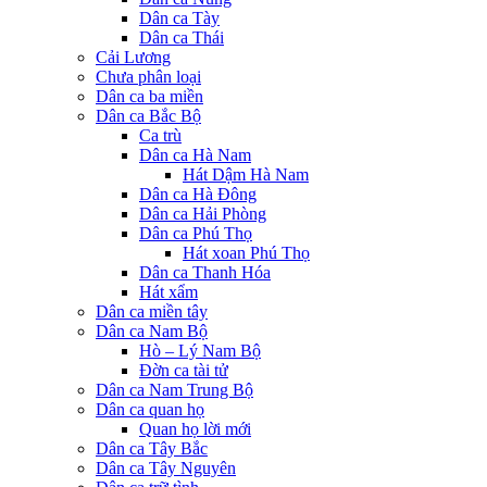
Dân ca Tày
Dân ca Thái
Cải Lương
Chưa phân loại
Dân ca ba miền
Dân ca Bắc Bộ
Ca trù
Dân ca Hà Nam
Hát Dậm Hà Nam
Dân ca Hà Đông
Dân ca Hải Phòng
Dân ca Phú Thọ
Hát xoan Phú Thọ
Dân ca Thanh Hóa
Hát xẩm
Dân ca miền tây
Dân ca Nam Bộ
Hò – Lý Nam Bộ
Đờn ca tài tử
Dân ca Nam Trung Bộ
Dân ca quan họ
Quan họ lời mới
Dân ca Tây Bắc
Dân ca Tây Nguyên