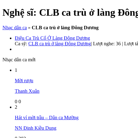
Nghệ sĩ:
CLB ca trù ở làng Đô
Nhạc dân ca
»
CLB ca trù ở làng Đông Dương
Điệu Ca Trù Cổ Ở Làng Đông Dương
Ca sỹ:
CLB ca trù ở làng Đông Dương
|
Lượt nghe: 36 | Lượt tả
Nhạc dân ca mới
1
Mời rượu
Thanh Xuân
0
0
2
Hát ví mời trầu – Dân ca Mường
NN Đinh Kiều Dung