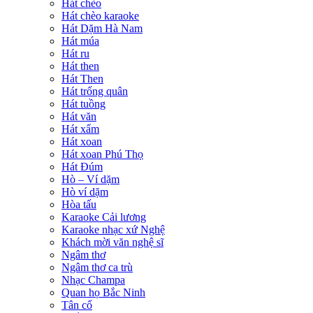
Hát chèo
Hát chèo karaoke
Hát Dặm Hà Nam
Hát múa
Hát ru
Hát then
Hát Then
Hát trống quân
Hát tuồng
Hát văn
Hát xẩm
Hát xoan
Hát xoan Phú Thọ
Hát Đúm
Hò – Ví dặm
Hò ví dặm
Hòa tấu
Karaoke Cải lương
Karaoke nhạc xứ Nghệ
Khách mời văn nghệ sĩ
Ngâm thơ
Ngâm thơ ca trù
Nhạc Champa
Quan họ Bắc Ninh
Tân cổ