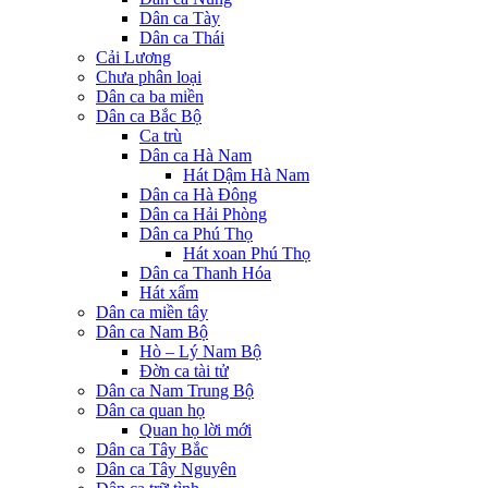
Dân ca Tày
Dân ca Thái
Cải Lương
Chưa phân loại
Dân ca ba miền
Dân ca Bắc Bộ
Ca trù
Dân ca Hà Nam
Hát Dậm Hà Nam
Dân ca Hà Đông
Dân ca Hải Phòng
Dân ca Phú Thọ
Hát xoan Phú Thọ
Dân ca Thanh Hóa
Hát xẩm
Dân ca miền tây
Dân ca Nam Bộ
Hò – Lý Nam Bộ
Đờn ca tài tử
Dân ca Nam Trung Bộ
Dân ca quan họ
Quan họ lời mới
Dân ca Tây Bắc
Dân ca Tây Nguyên