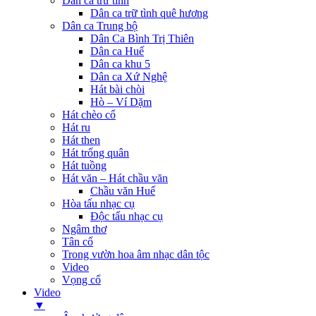
Dân ca trữ tình
Dân ca trữ tình quê hương
Dân ca Trung bộ
Dân Ca Bình Trị Thiên
Dân ca Huế
Dân ca khu 5
Dân ca Xứ Nghệ
Hát bài chòi
Hò – Ví Dặm
Hát chèo cổ
Hát ru
Hát then
Hát trống quân
Hát tuồng
Hát văn – Hát chầu văn
Chầu văn Huế
Hòa tấu nhạc cụ
Độc tấu nhạc cụ
Ngâm thơ
Tân cổ
Trong vườn hoa âm nhạc dân tộc
Video
Vọng cổ
Video
▼