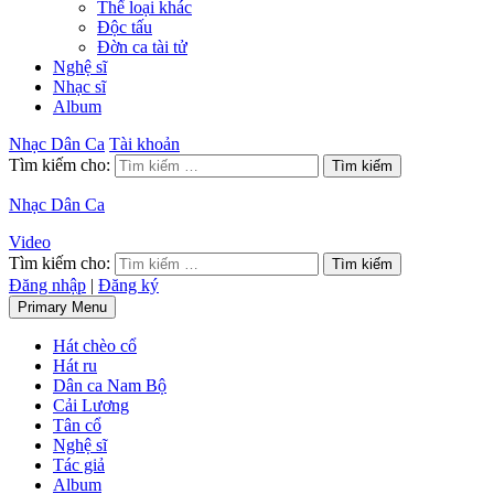
Thể loại khác
Độc tấu
Đờn ca tài tử
Nghệ sĩ
Nhạc sĩ
Album
Nhạc Dân Ca
Tài khoản
Tìm kiếm cho:
Nhạc Dân Ca
Video
Tìm kiếm cho:
Đăng nhập
|
Đăng ký
Primary Menu
Hát chèo cổ
Hát ru
Dân ca Nam Bộ
Cải Lương
Tân cổ
Nghệ sĩ
Tác giả
Album