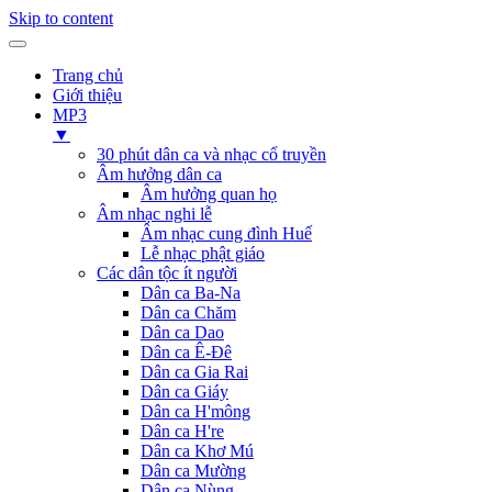
Skip to content
Trang chủ
Giới thiệu
MP3
▼
30 phút dân ca và nhạc cổ truyền
Âm hưởng dân ca
Âm hưởng quan họ
Âm nhạc nghi lễ
Âm nhạc cung đình Huế
Lễ nhạc phật giáo
Các dân tộc ít người
Dân ca Ba-Na
Dân ca Chăm
Dân ca Dao
Dân ca Ê-Đê
Dân ca Gia Rai
Dân ca Giáy
Dân ca H'mông
Dân ca H're
Dân ca Khơ Mú
Dân ca Mường
Dân ca Nùng