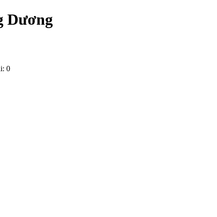
ng Dương
i: 0