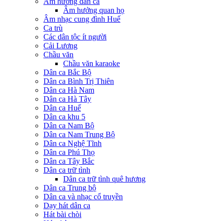
Âm hưởng dân ca
Âm hưởng quan họ
Âm nhạc cung đình Huế
Ca trù
Các dân tộc ít người
Cải Lương
Chầu văn
Chầu văn karaoke
Dân ca Bắc Bộ
Dân ca Bình Trị Thiên
Dân ca Hà Nam
Dân ca Hà Tây
Dân ca Huế
Dân ca khu 5
Dân ca Nam Bộ
Dân ca Nam Trung Bộ
Dân ca Nghệ Tĩnh
Dân ca Phú Thọ
Dân ca Tây Bắc
Dân ca trữ tình
Dân ca trữ tình quê hương
Dân ca Trung bộ
Dân ca và nhạc cổ truyền
Dạy hát dân ca
Hát bài chòi