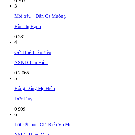
0
303
3
Mời trầu – Dân Ca Mường
Bùi Thị Hạnh
0
281
4
Gởi Huế Thân Yêu
NSND Thu Hiền
0
2,065
5
Bóng Dáng Mẹ Hiền
Đức Duy
0
909
6
Lời kết thúc: CD Biển Và Mẹ
NSƯT Hồng Vân