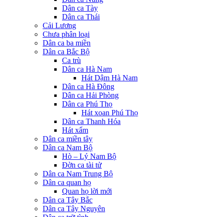
Dân ca Tày
Dân ca Thái
Cải Lương
Chưa phân loại
Dân ca ba miền
Dân ca Bắc Bộ
Ca trù
Dân ca Hà Nam
Hát Dậm Hà Nam
Dân ca Hà Đông
Dân ca Hải Phòng
Dân ca Phú Thọ
Hát xoan Phú Thọ
Dân ca Thanh Hóa
Hát xẩm
Dân ca miền tây
Dân ca Nam Bộ
Hò – Lý Nam Bộ
Đờn ca tài tử
Dân ca Nam Trung Bộ
Dân ca quan họ
Quan họ lời mới
Dân ca Tây Bắc
Dân ca Tây Nguyên