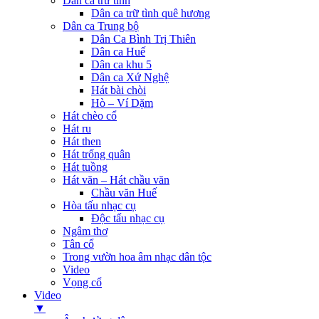
Dân ca trữ tình
Dân ca trữ tình quê hương
Dân ca Trung bộ
Dân Ca Bình Trị Thiên
Dân ca Huế
Dân ca khu 5
Dân ca Xứ Nghệ
Hát bài chòi
Hò – Ví Dặm
Hát chèo cổ
Hát ru
Hát then
Hát trống quân
Hát tuồng
Hát văn – Hát chầu văn
Chầu văn Huế
Hòa tấu nhạc cụ
Độc tấu nhạc cụ
Ngâm thơ
Tân cổ
Trong vườn hoa âm nhạc dân tộc
Video
Vọng cổ
Video
▼