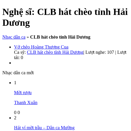
Nghệ sĩ:
CLB hát chèo tỉnh Hải
Dương
Nhạc dân ca
»
CLB hát chèo tỉnh Hải Dương
Vở chèo Hoàng Thượng Cua
Ca sỹ:
CLB hát chèo tỉnh Hải Dương
|
Lượt nghe: 107 | Lượt
tải: 0
Nhạc dân ca mới
1
Mời rượu
Thanh Xuân
0
0
2
Hát ví mời trầu – Dân ca Mường