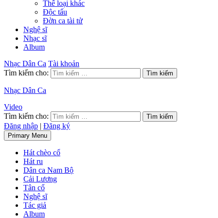
Thể loại khác
Độc tấu
Đờn ca tài tử
Nghệ sĩ
Nhạc sĩ
Album
Nhạc Dân Ca
Tài khoản
Tìm kiếm cho:
Nhạc Dân Ca
Video
Tìm kiếm cho:
Đăng nhập
|
Đăng ký
Primary Menu
Hát chèo cổ
Hát ru
Dân ca Nam Bộ
Cải Lương
Tân cổ
Nghệ sĩ
Tác giả
Album