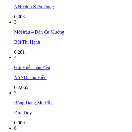
NN Đinh Kiều Dung
0
303
3
Mời trầu – Dân Ca Mường
Bùi Thị Hạnh
0
281
4
Gởi Huế Thân Yêu
NSND Thu Hiền
0
2,065
5
Bóng Dáng Mẹ Hiền
Đức Duy
0
909
6