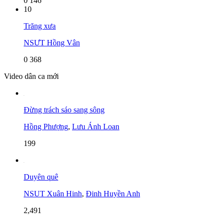
0
146
10
Trăng xưa
NSƯT Hồng Vân
0
368
Video dân ca mới
Đừng trách sáo sang sông
Hồng Phượng
,
Lưu Ánh Loan
199
Duyên quê
NSUT Xuân Hinh
,
Đinh Huyền Anh
2,491