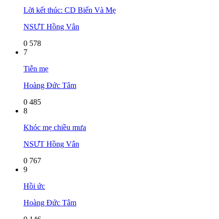
Lời kết thúc: CD Biển Và Mẹ
NSƯT Hồng Vân
0
578
7
Tiễn mẹ
Hoàng Đức Tâm
0
485
8
Khóc mẹ chiều mưa
NSƯT Hồng Vân
0
767
9
Hồi ức
Hoàng Đức Tâm