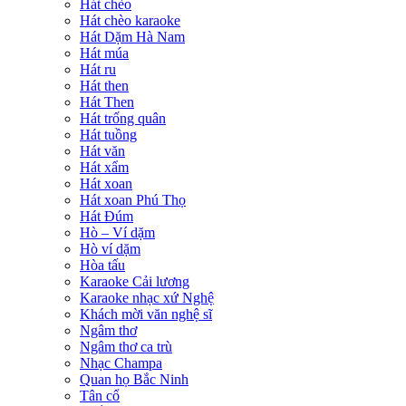
Hát chèo
Hát chèo karaoke
Hát Dặm Hà Nam
Hát múa
Hát ru
Hát then
Hát Then
Hát trống quân
Hát tuồng
Hát văn
Hát xẩm
Hát xoan
Hát xoan Phú Thọ
Hát Đúm
Hò – Ví dặm
Hò ví dặm
Hòa tấu
Karaoke Cải lương
Karaoke nhạc xứ Nghệ
Khách mời văn nghệ sĩ
Ngâm thơ
Ngâm thơ ca trù
Nhạc Champa
Quan họ Bắc Ninh
Tân cổ