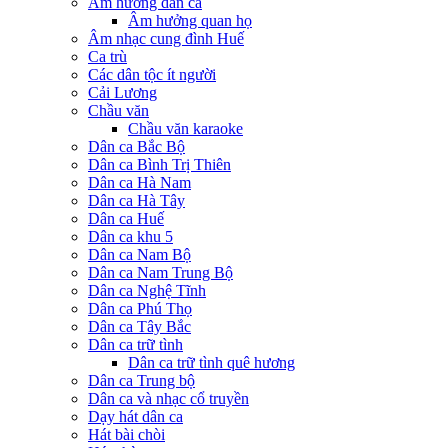
Âm hưởng dân ca
Âm hưởng quan họ
Âm nhạc cung đình Huế
Ca trù
Các dân tộc ít người
Cải Lương
Chầu văn
Chầu văn karaoke
Dân ca Bắc Bộ
Dân ca Bình Trị Thiên
Dân ca Hà Nam
Dân ca Hà Tây
Dân ca Huế
Dân ca khu 5
Dân ca Nam Bộ
Dân ca Nam Trung Bộ
Dân ca Nghệ Tĩnh
Dân ca Phú Thọ
Dân ca Tây Bắc
Dân ca trữ tình
Dân ca trữ tình quê hương
Dân ca Trung bộ
Dân ca và nhạc cổ truyền
Dạy hát dân ca
Hát bài chòi