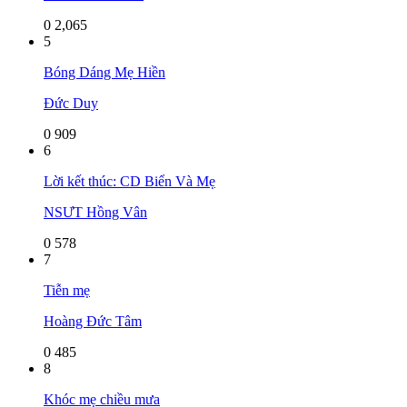
0
2,065
5
Bóng Dáng Mẹ Hiền
Đức Duy
0
909
6
Lời kết thúc: CD Biển Và Mẹ
NSƯT Hồng Vân
0
578
7
Tiễn mẹ
Hoàng Đức Tâm
0
485
8
Khóc mẹ chiều mưa