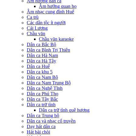
Âm hưởng dân ca
Âm hưởng quan họ
Âm nhạc cung đình Huế
Ca trù
Các dân tộc ít người
Cải Lương
Chầu văn
Chầu văn karaoke
Dân ca Bắc Bộ
Dân ca Bình Trị Thiên
Dân ca Hà Nam
Dân ca Hà Tây
Dân ca Huế
Dân ca khu 5
Dân ca Nam Bộ
Dân ca Nam Trung Bộ
Dân ca Nghệ Tĩnh
Dân ca Phú Thọ
Dân ca Tây Bắc
Dân ca trữ tình
Dân ca trữ tình quê hương
Dân ca Trung bộ
Dân ca và nhạc cổ truyền
Dạy hát dân ca
Hát bài chòi