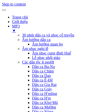
Skip to content
Trang chủ
Giới thiệu
MP3
▼
30 phút dân ca và nhạc cổ truyền
Âm hưởng dân ca
Âm hưởng quan họ
Âm nhạc nghi lễ
Âm nhạc cung đình Huế
Lễ nhạc phật giáo
Các dân tộc ít người
Dân ca Ba-Na
Dân ca Chăm
Dân ca Dao
Dân ca Ê-Đê
Dân ca Gia Rai
Dân ca Giáy
Dân ca H'mông
Dân ca H're
Dân ca Khơ Mú
Dân ca Mường
Dân ca Nùng