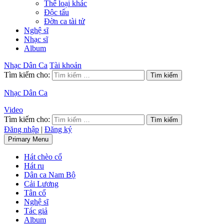
Thể loại khác
Độc tấu
Đờn ca tài tử
Nghệ sĩ
Nhạc sĩ
Album
Nhạc Dân Ca
Tài khoản
Tìm kiếm cho:
Nhạc Dân Ca
Video
Tìm kiếm cho:
Đăng nhập
|
Đăng ký
Primary Menu
Hát chèo cổ
Hát ru
Dân ca Nam Bộ
Cải Lương
Tân cổ
Nghệ sĩ
Tác giả
Album