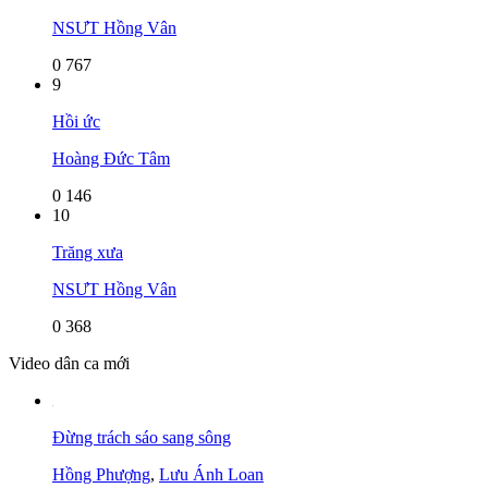
NSƯT Hồng Vân
0
767
9
Hồi ức
Hoàng Đức Tâm
0
146
10
Trăng xưa
NSƯT Hồng Vân
0
368
Video dân ca mới
Đừng trách sáo sang sông
Hồng Phượng
,
Lưu Ánh Loan