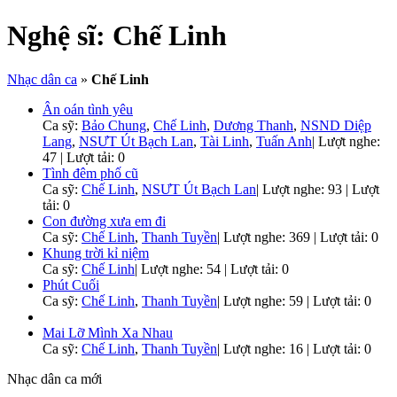
Nghệ sĩ:
Chế Linh
Nhạc dân ca
»
Chế Linh
Ân oán tình yêu
Ca sỹ:
Bảo Chung
,
Chế Linh
,
Dương Thanh
,
NSND Diệp
Lang
,
NSƯT Út Bạch Lan
,
Tài Linh
,
Tuấn Anh
|
Lượt nghe:
47 | Lượt tải: 0
Tình đêm phố cũ
Ca sỹ:
Chế Linh
,
NSƯT Út Bạch Lan
|
Lượt nghe: 93 | Lượt
tải: 0
Con đường xưa em đi
Ca sỹ:
Chế Linh
,
Thanh Tuyền
|
Lượt nghe: 369 | Lượt tải: 0
Khung trời kỉ niệm
Ca sỹ:
Chế Linh
|
Lượt nghe: 54 | Lượt tải: 0
Phút Cuối
Ca sỹ:
Chế Linh
,
Thanh Tuyền
|
Lượt nghe: 59 | Lượt tải: 0
Mai Lỡ Mình Xa Nhau
Ca sỹ:
Chế Linh
,
Thanh Tuyền
|
Lượt nghe: 16 | Lượt tải: 0
Nhạc dân ca mới