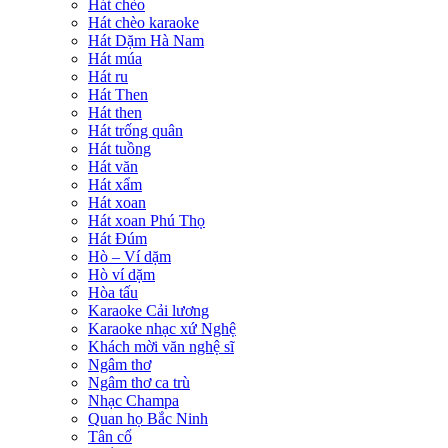
Hát chèo
Hát chèo karaoke
Hát Dặm Hà Nam
Hát múa
Hát ru
Hát Then
Hát then
Hát trống quân
Hát tuồng
Hát văn
Hát xẩm
Hát xoan
Hát xoan Phú Thọ
Hát Đúm
Hò – Ví dặm
Hò ví dặm
Hòa tấu
Karaoke Cải lương
Karaoke nhạc xứ Nghệ
Khách mời văn nghệ sĩ
Ngâm thơ
Ngâm thơ ca trù
Nhạc Champa
Quan họ Bắc Ninh
Tân cổ