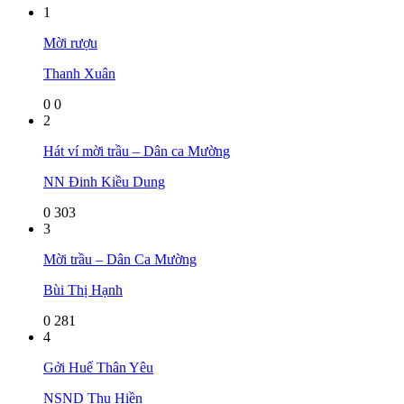
1
Mời rượu
Thanh Xuân
0
0
2
Hát ví mời trầu – Dân ca Mường
NN Đinh Kiều Dung
0
303
3
Mời trầu – Dân Ca Mường
Bùi Thị Hạnh
0
281
4
Gởi Huế Thân Yêu
NSND Thu Hiền