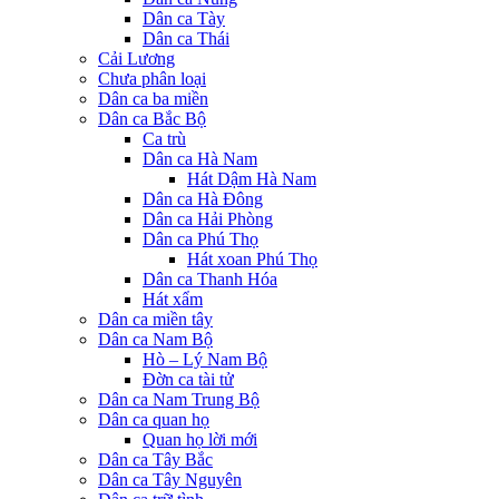
Dân ca Tày
Dân ca Thái
Cải Lương
Chưa phân loại
Dân ca ba miền
Dân ca Bắc Bộ
Ca trù
Dân ca Hà Nam
Hát Dậm Hà Nam
Dân ca Hà Đông
Dân ca Hải Phòng
Dân ca Phú Thọ
Hát xoan Phú Thọ
Dân ca Thanh Hóa
Hát xẩm
Dân ca miền tây
Dân ca Nam Bộ
Hò – Lý Nam Bộ
Đờn ca tài tử
Dân ca Nam Trung Bộ
Dân ca quan họ
Quan họ lời mới
Dân ca Tây Bắc
Dân ca Tây Nguyên