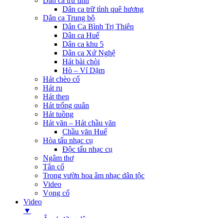
Dân ca trữ tình
Dân ca trữ tình quê hương
Dân ca Trung bộ
Dân Ca Bình Trị Thiên
Dân ca Huế
Dân ca khu 5
Dân ca Xứ Nghệ
Hát bài chòi
Hò – Ví Dặm
Hát chèo cổ
Hát ru
Hát then
Hát trống quân
Hát tuồng
Hát văn – Hát chầu văn
Chầu văn Huế
Hòa tấu nhạc cụ
Độc tấu nhạc cụ
Ngâm thơ
Tân cổ
Trong vườn hoa âm nhạc dân tộc
Video
Vọng cổ
Video
▼