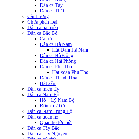
Dân ca Tày
Dân ca Thái
Cải Lương
Chưa phân loại
Dân ca ba miền
Dân ca Bắc Bộ
Ca trù
Dân ca Hà Nam
Hát Dậm Hà Nam
Dân ca Hà Đông
Dân ca Hải Phòng
Dân ca Phú Thọ
Hát xoan Phú Thọ
Dân ca Thanh Hóa
Hát xẩm
Dân ca miền tây
Dân ca Nam Bộ
Hò – Lý Nam Bộ
Đờn ca tài tử
Dân ca Nam Trung Bộ
Dân ca quan họ
Quan họ lời mới
Dân ca Tây Bắc
Dân ca Tây Nguyên