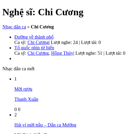
Nghệ sĩ:
Chi Cương
Nhạc dân ca
»
Chi Cương
Đường về thành phố
Ca sỹ:
Chi Cương
|
Lượt nghe: 24 | Lượt tải: 0
Tổ quốc nhìn từ biển
Ca sỹ:
Chi Cương
,
Hồng Thủy
|
Lượt nghe: 51 | Lượt tải: 0
Nhạc dân ca mới
1
Mời rượu
Thanh Xuân
0
0
2
Hát ví mời trầu – Dân ca Mường