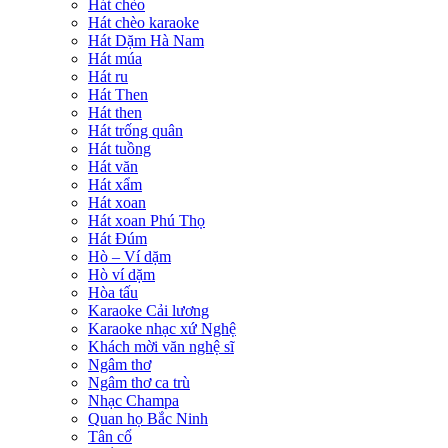
Hát chèo
Hát chèo karaoke
Hát Dặm Hà Nam
Hát múa
Hát ru
Hát Then
Hát then
Hát trống quân
Hát tuồng
Hát văn
Hát xẩm
Hát xoan
Hát xoan Phú Thọ
Hát Đúm
Hò – Ví dặm
Hò ví dặm
Hòa tấu
Karaoke Cải lương
Karaoke nhạc xứ Nghệ
Khách mời văn nghệ sĩ
Ngâm thơ
Ngâm thơ ca trù
Nhạc Champa
Quan họ Bắc Ninh
Tân cổ