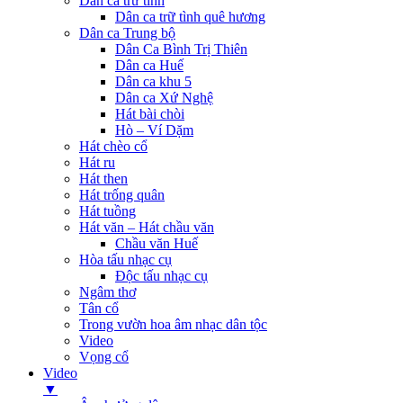
Dân ca trữ tình
Dân ca trữ tình quê hương
Dân ca Trung bộ
Dân Ca Bình Trị Thiên
Dân ca Huế
Dân ca khu 5
Dân ca Xứ Nghệ
Hát bài chòi
Hò – Ví Dặm
Hát chèo cổ
Hát ru
Hát then
Hát trống quân
Hát tuồng
Hát văn – Hát chầu văn
Chầu văn Huế
Hòa tấu nhạc cụ
Độc tấu nhạc cụ
Ngâm thơ
Tân cổ
Trong vườn hoa âm nhạc dân tộc
Video
Vọng cổ
Video
▼