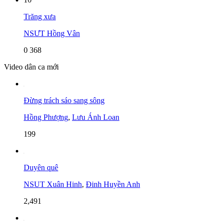
Trăng xưa
NSƯT Hồng Vân
0
368
Video dân ca mới
Đừng trách sáo sang sông
Hồng Phượng
,
Lưu Ánh Loan
199
Duyên quê
NSUT Xuân Hinh
,
Đinh Huyền Anh
2,491