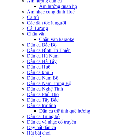
Âm hưởng dân ca
Âm hưởng quan họ
Âm nhạc cung đình Huế
Ca trù
Các dân tộc ít người
Cải Lương
Chầu văn
Chầu văn karaoke
Dân ca Bắc Bộ
Dân ca Bình Trị Thiên
Dân ca Hà Nam
Dân ca Hà Tây
Dân ca Huế
Dân ca khu 5
Dân ca Nam Bộ
Dân ca Nam Trung Bộ
Dân ca Nghệ Tĩnh
Dân ca Phú Thọ
Dân ca Tây Bắc
Dân ca trữ tình
Dân ca trữ tình quê hương
Dân ca Trung bộ
Dân ca và nhạc cổ truyền
Dạy hát dân ca
Hát bài chòi