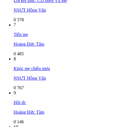
Lời kết thúc: CD Biển Và Mẹ
NSƯT Hồng Vân
0
578
7
Tiễn mẹ
Hoàng Đức Tâm
0
485
8
Khóc mẹ chiều mưa
NSƯT Hồng Vân
0
767
9
Hồi ức
Hoàng Đức Tâm
0
146
10