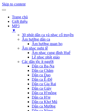
Skip to content
Trang chủ
Giới thiệu
MP3
▼
30 phút dân ca và nhạc cổ truyền
Âm hưởng dân ca
Âm hưởng quan họ
Âm nhạc nghi lễ
Âm nhạc cung đình Huế
Lễ nhạc phật giáo
Các dân tộc ít người
Dân ca Ba-Na
Dân ca Chăm
Dân ca Dao
Dân ca Ê-Đê
Dân ca Gia Rai
Dân ca Giáy
Dân ca H'mông
Dân ca H're
Dân ca Khơ Mú
Dân ca Mường
Dân ca Nùng