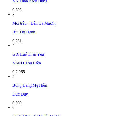
NN Đinh Kiều Dung
0
303
3
Mời trầu – Dân Ca Mường
Bùi Thị Hạnh
0
281
4
Gởi Huế Thân Yêu
NSND Thu Hiền
0
2,065
5
Bóng Dáng Mẹ Hiền
Đức Duy
0
909
6