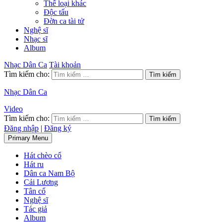
Thể loại khác
Độc tấu
Đờn ca tài tử
Nghệ sĩ
Nhạc sĩ
Album
Nhạc Dân Ca
Tài khoản
Tìm kiếm cho:
Nhạc Dân Ca
Video
Tìm kiếm cho:
Đăng nhập
|
Đăng ký
Primary Menu
Hát chèo cổ
Hát ru
Dân ca Nam Bộ
Cải Lương
Tân cổ
Nghệ sĩ
Tác giả
Album