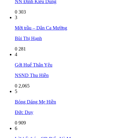
NN Đinh Kiều Dung
0
303
3
Mời trầu – Dân Ca Mường
Bùi Thị Hạnh
0
281
4
Gởi Huế Thân Yêu
NSND Thu Hiền
0
2,065
5
Bóng Dáng Mẹ Hiền
Đức Duy
0
909
6