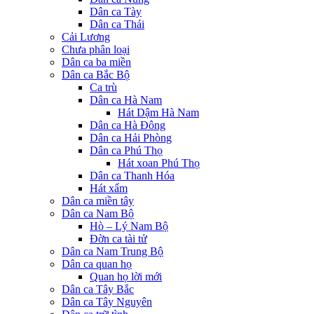
Dân ca Tày
Dân ca Thái
Cải Lương
Chưa phân loại
Dân ca ba miền
Dân ca Bắc Bộ
Ca trù
Dân ca Hà Nam
Hát Dậm Hà Nam
Dân ca Hà Đông
Dân ca Hải Phòng
Dân ca Phú Thọ
Hát xoan Phú Thọ
Dân ca Thanh Hóa
Hát xẩm
Dân ca miền tây
Dân ca Nam Bộ
Hò – Lý Nam Bộ
Đờn ca tài tử
Dân ca Nam Trung Bộ
Dân ca quan họ
Quan họ lời mới
Dân ca Tây Bắc
Dân ca Tây Nguyên