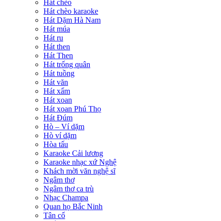
Hát chèo
Hát chèo karaoke
Hát Dặm Hà Nam
Hát múa
Hát ru
Hát then
Hát Then
Hát trống quân
Hát tuồng
Hát văn
Hát xẩm
Hát xoan
Hát xoan Phú Thọ
Hát Đúm
Hò – Ví dặm
Hò ví dặm
Hòa tấu
Karaoke Cải lương
Karaoke nhạc xứ Nghệ
Khách mời văn nghệ sĩ
Ngâm thơ
Ngâm thơ ca trù
Nhạc Champa
Quan họ Bắc Ninh
Tân cổ