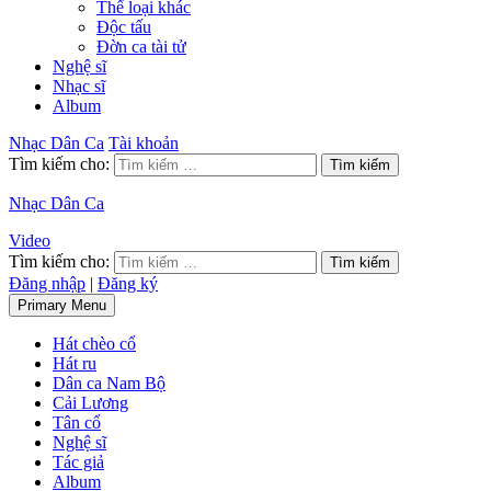
Thể loại khác
Độc tấu
Đờn ca tài tử
Nghệ sĩ
Nhạc sĩ
Album
Nhạc Dân Ca
Tài khoản
Tìm kiếm cho:
Nhạc Dân Ca
Video
Tìm kiếm cho:
Đăng nhập
|
Đăng ký
Primary Menu
Hát chèo cổ
Hát ru
Dân ca Nam Bộ
Cải Lương
Tân cổ
Nghệ sĩ
Tác giả
Album