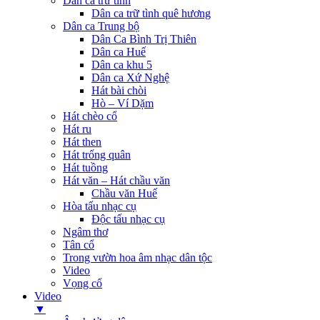
Dân ca trữ tình
Dân ca trữ tình quê hương
Dân ca Trung bộ
Dân Ca Bình Trị Thiên
Dân ca Huế
Dân ca khu 5
Dân ca Xứ Nghệ
Hát bài chòi
Hò – Ví Dặm
Hát chèo cổ
Hát ru
Hát then
Hát trống quân
Hát tuồng
Hát văn – Hát chầu văn
Chầu văn Huế
Hòa tấu nhạc cụ
Độc tấu nhạc cụ
Ngâm thơ
Tân cổ
Trong vườn hoa âm nhạc dân tộc
Video
Vọng cổ
Video
▼