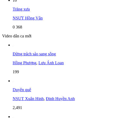
10
Trăng xưa
NSƯT Hồng Vân
0
368
Video dân ca mới
Đừng trách sáo sang sông
Hồng Phượng
,
Lưu Ánh Loan
199
Duyên quê
NSUT Xuân Hinh
,
Đinh Huyền Anh
2,491