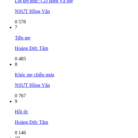
Lời kết thúc: CD Biển Và Mẹ
NSƯT Hồng Vân
0
578
7
Tiễn mẹ
Hoàng Đức Tâm
0
485
8
Khóc mẹ chiều mưa
NSƯT Hồng Vân
0
767
9
Hồi ức
Hoàng Đức Tâm
0
146