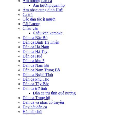
Âm hưởng dân ca
Âm hưởng quan họ
Âm nhạc cung đình Huế
Ca trù
Các dân tộc ít người
Cải Lương
Chầu văn
Chầu văn karaoke
Dân ca Bắc Bộ
Dân ca Bình Trị Thiên
Dân ca Hà Nam
Dân ca Hà Tây
Dân ca Huế
Dân ca khu 5
Dân ca Nam Bộ
Dân ca Nam Trung Bộ
Dân ca Nghệ Tĩnh
Dân ca Phú Thọ
Dân ca Tây Bắc
Dân ca trữ tình
Dân ca trữ tình quê hương
Dân ca Trung bộ
Dân ca và nhạc cổ truyền
Dạy hát dân ca
Hát bài chòi