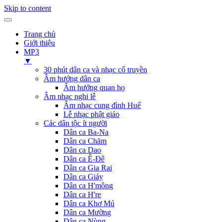
Skip to content
Trang chủ
Giới thiệu
MP3
▼
30 phút dân ca và nhạc cổ truyền
Âm hưởng dân ca
Âm hưởng quan họ
Âm nhạc nghi lễ
Âm nhạc cung đình Huế
Lễ nhạc phật giáo
Các dân tộc ít người
Dân ca Ba-Na
Dân ca Chăm
Dân ca Dao
Dân ca Ê-Đê
Dân ca Gia Rai
Dân ca Giáy
Dân ca H'mông
Dân ca H're
Dân ca Khơ Mú
Dân ca Mường
Dân ca Nùng