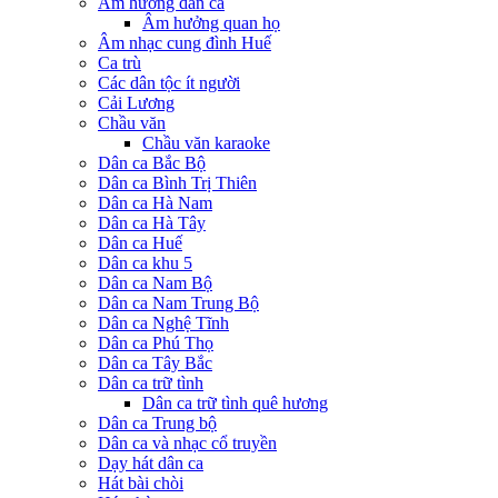
Âm hưởng dân ca
Âm hưởng quan họ
Âm nhạc cung đình Huế
Ca trù
Các dân tộc ít người
Cải Lương
Chầu văn
Chầu văn karaoke
Dân ca Bắc Bộ
Dân ca Bình Trị Thiên
Dân ca Hà Nam
Dân ca Hà Tây
Dân ca Huế
Dân ca khu 5
Dân ca Nam Bộ
Dân ca Nam Trung Bộ
Dân ca Nghệ Tĩnh
Dân ca Phú Thọ
Dân ca Tây Bắc
Dân ca trữ tình
Dân ca trữ tình quê hương
Dân ca Trung bộ
Dân ca và nhạc cổ truyền
Dạy hát dân ca
Hát bài chòi