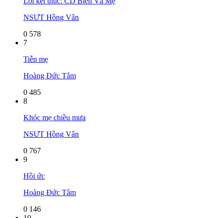
Lời kết thúc: CD Biển Và Mẹ
NSƯT Hồng Vân
0
578
7
Tiễn mẹ
Hoàng Đức Tâm
0
485
8
Khóc mẹ chiều mưa
NSƯT Hồng Vân
0
767
9
Hồi ức
Hoàng Đức Tâm
0
146
10