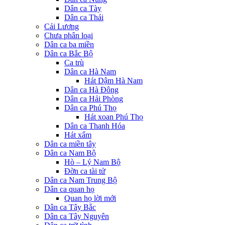
Dân ca Tày
Dân ca Thái
Cải Lương
Chưa phân loại
Dân ca ba miền
Dân ca Bắc Bộ
Ca trù
Dân ca Hà Nam
Hát Dậm Hà Nam
Dân ca Hà Đông
Dân ca Hải Phòng
Dân ca Phú Thọ
Hát xoan Phú Thọ
Dân ca Thanh Hóa
Hát xẩm
Dân ca miền tây
Dân ca Nam Bộ
Hò – Lý Nam Bộ
Đờn ca tài tử
Dân ca Nam Trung Bộ
Dân ca quan họ
Quan họ lời mới
Dân ca Tây Bắc
Dân ca Tây Nguyên