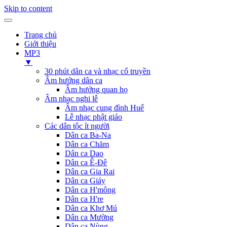
Skip to content
Trang chủ
Giới thiệu
MP3
▼
30 phút dân ca và nhạc cổ truyền
Âm hưởng dân ca
Âm hưởng quan họ
Âm nhạc nghi lễ
Âm nhạc cung đình Huế
Lễ nhạc phật giáo
Các dân tộc ít người
Dân ca Ba-Na
Dân ca Chăm
Dân ca Dao
Dân ca Ê-Đê
Dân ca Gia Rai
Dân ca Giáy
Dân ca H'mông
Dân ca H're
Dân ca Khơ Mú
Dân ca Mường
Dân ca Nùng