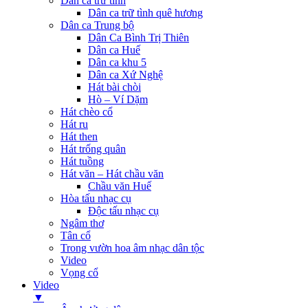
Dân ca trữ tình
Dân ca trữ tình quê hương
Dân ca Trung bộ
Dân Ca Bình Trị Thiên
Dân ca Huế
Dân ca khu 5
Dân ca Xứ Nghệ
Hát bài chòi
Hò – Ví Dặm
Hát chèo cổ
Hát ru
Hát then
Hát trống quân
Hát tuồng
Hát văn – Hát chầu văn
Chầu văn Huế
Hòa tấu nhạc cụ
Độc tấu nhạc cụ
Ngâm thơ
Tân cổ
Trong vườn hoa âm nhạc dân tộc
Video
Vọng cổ
Video
▼