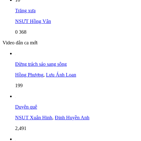
Trăng xưa
NSƯT Hồng Vân
0
368
Video dân ca mới
Đừng trách sáo sang sông
Hồng Phượng
,
Lưu Ánh Loan
199
Duyên quê
NSUT Xuân Hinh
,
Đinh Huyền Anh
2,491