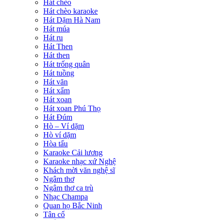
Hát chèo
Hát chèo karaoke
Hát Dặm Hà Nam
Hát múa
Hát ru
Hát Then
Hát then
Hát trống quân
Hát tuồng
Hát văn
Hát xẩm
Hát xoan
Hát xoan Phú Thọ
Hát Đúm
Hò – Ví dặm
Hò ví dặm
Hòa tấu
Karaoke Cải lương
Karaoke nhạc xứ Nghệ
Khách mời văn nghệ sĩ
Ngâm thơ
Ngâm thơ ca trù
Nhạc Champa
Quan họ Bắc Ninh
Tân cổ