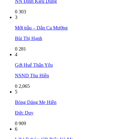
NN Đinh Kiều Dung
0
303
3
Mời trầu – Dân Ca Mường
Bùi Thị Hạnh
0
281
4
Gởi Huế Thân Yêu
NSND Thu Hiền
0
2,065
5
Bóng Dáng Mẹ Hiền
Đức Duy
0
909
6