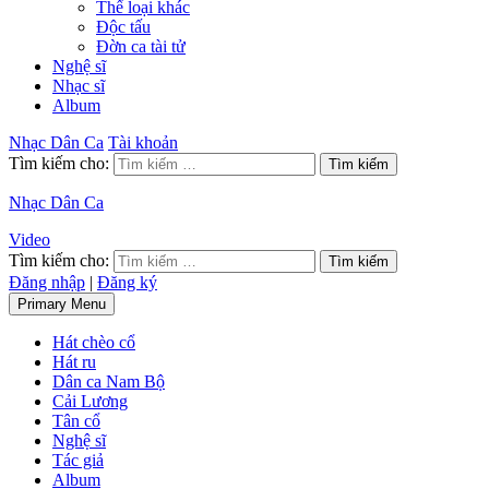
Thể loại khác
Độc tấu
Đờn ca tài tử
Nghệ sĩ
Nhạc sĩ
Album
Nhạc Dân Ca
Tài khoản
Tìm kiếm cho:
Nhạc Dân Ca
Video
Tìm kiếm cho:
Đăng nhập
|
Đăng ký
Primary Menu
Hát chèo cổ
Hát ru
Dân ca Nam Bộ
Cải Lương
Tân cổ
Nghệ sĩ
Tác giả
Album