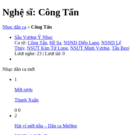
Nghệ sĩ:
Công Tẩn
Nhạc dân ca
»
Công Tẩn
Sầu Vương Ý Nhạc
Ca sỹ:
Công Tẩn
,
Hề Sa
,
NSND Diệp Lang
,
NSND Lệ
Thủy
,
NSƯT Kim Tử Long
,
NSƯT Minh Vương
,
Tấn Beo
|
Lượt nghe: 23 | Lượt tải: 0
Nhạc dân ca mới
1
Mời rượu
Thanh Xuân
0
0
2
Hát ví mời trầu – Dân ca Mường