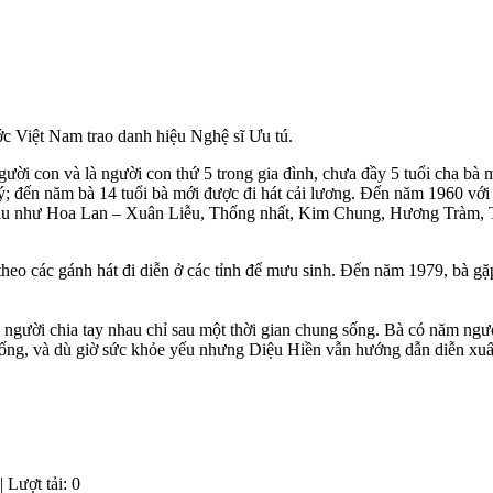
ớc Việt Nam trao danh hiệu Nghệ sĩ Ưu tú.
gười con và là người con thứ 5 trong gia đình, chưa đầy 5 tuổi cha bà
ý; đến năm bà 14 tuổi bà mới được đi hát cải lương. Đến năm 1960 với
ác nhau như Hoa Lan – Xuân Liễu, Thống nhất, Kim Chung, Hương Tràm
theo các gánh hát đi diễn ở các tỉnh để mưu sinh. Đến năm 1979, bà gặp
 người chia tay nhau chỉ sau một thời gian chung sống. Bà có năm người
sống, và dù giờ sức khỏe yếu nhưng Diệu Hiền vẫn hướng dẫn diễn xuất
 Lượt tải: 0