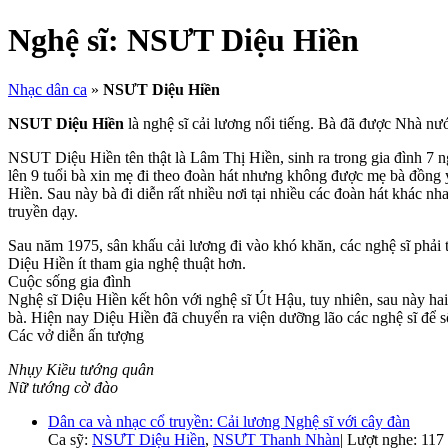
Nghệ sĩ:
NSƯT Diệu Hiền
Nhạc dân ca
»
NSƯT Diệu Hiền
NSUT Diệu Hiền
là nghệ sĩ cải lương nổi tiếng. Bà đã được Nhà nư
NSUT Diệu Hiền tên thật là Lâm Thị Hiền, sinh ra trong gia đình 7 n
lên 9 tuổi bà xin mẹ đi theo đoàn hát nhưng không được mẹ bà đồng 
Hiền. Sau này bà đi diễn rất nhiều nơi tại nhiều các đoàn hát kh
truyền dạy.
Sau năm 1975, sân khấu cải lương đi vào khó khăn, các nghệ sĩ phải 
Diệu Hiền ít tham gia nghệ thuật hơn.
Cuộc sống gia đình
Nghệ sĩ Diệu Hiền kết hôn với nghệ sĩ Út Hậu, tuy nhiên, sau này hai
bà. Hiện nay Diệu Hiền đã chuyển ra viện dưỡng lão các nghệ sĩ để 
Các vở diễn ấn tượng
Nhụy Kiều tướng quân
Nữ tướng cờ đào
Dân ca và nhạc cổ truyền: Cải lương Nghệ sĩ với cây đàn
Ca sỹ:
NSƯT Diệu Hiền
,
NSƯT Thanh Nhàn
|
Lượt nghe: 117 |