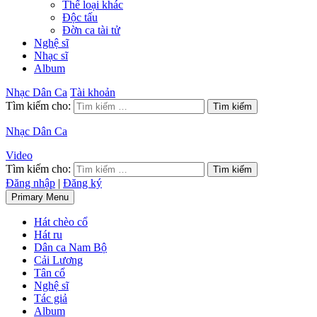
Thể loại khác
Độc tấu
Đờn ca tài tử
Nghệ sĩ
Nhạc sĩ
Album
Nhạc Dân Ca
Tài khoản
Tìm kiếm cho:
Nhạc Dân Ca
Video
Tìm kiếm cho:
Đăng nhập
|
Đăng ký
Primary Menu
Hát chèo cổ
Hát ru
Dân ca Nam Bộ
Cải Lương
Tân cổ
Nghệ sĩ
Tác giả
Album