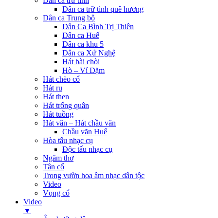
Dân ca trữ tình
Dân ca trữ tình quê hương
Dân ca Trung bộ
Dân Ca Bình Trị Thiên
Dân ca Huế
Dân ca khu 5
Dân ca Xứ Nghệ
Hát bài chòi
Hò – Ví Dặm
Hát chèo cổ
Hát ru
Hát then
Hát trống quân
Hát tuồng
Hát văn – Hát chầu văn
Chầu văn Huế
Hòa tấu nhạc cụ
Độc tấu nhạc cụ
Ngâm thơ
Tân cổ
Trong vườn hoa âm nhạc dân tộc
Video
Vọng cổ
Video
▼