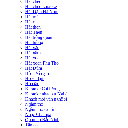
Hát chèo
Hát chèo karaoke
Hát Dặm Hà Nam
Hát múa
Hát ru
Hát then
Hát Then
Hát trống quân
Hát tuồng
Hát văn
Hát xẩm
Hát xoan
Hát xoan Phú Thọ
Hát Đúm
Hò – Ví dặm
Hò ví dặm
Hòa tấu
Karaoke Cải lương
Karaoke nhạc xứ Nghệ
Khách mời văn nghệ sĩ
Ngâm thơ
Ngâm thơ ca trù
Nhạc Champa
Quan họ Bắc Ninh
Tân cổ