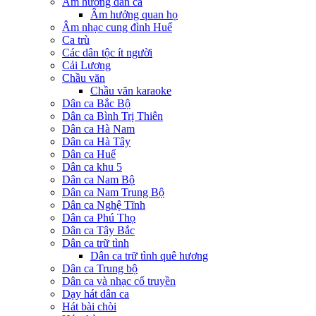
Âm hưởng dân ca
Âm hưởng quan họ
Âm nhạc cung đình Huế
Ca trù
Các dân tộc ít người
Cải Lương
Chầu văn
Chầu văn karaoke
Dân ca Bắc Bộ
Dân ca Bình Trị Thiên
Dân ca Hà Nam
Dân ca Hà Tây
Dân ca Huế
Dân ca khu 5
Dân ca Nam Bộ
Dân ca Nam Trung Bộ
Dân ca Nghệ Tĩnh
Dân ca Phú Thọ
Dân ca Tây Bắc
Dân ca trữ tình
Dân ca trữ tình quê hương
Dân ca Trung bộ
Dân ca và nhạc cổ truyền
Dạy hát dân ca
Hát bài chòi