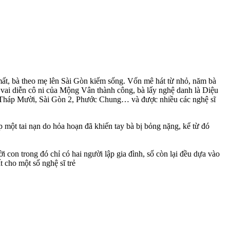
 mất, bà theo mẹ lên Sài Gòn kiếm sống. Vốn mê hát từ nhỏ, năm bà
 vai diễn cô ni của Mộng Vân thành công, bà lấy nghệ danh là Diệu
, Tháp Mười, Sài Gòn 2, Phước Chung… và được nhiều các nghệ sĩ
 một tai nạn do hỏa hoạn đã khiến tay bà bị bỏng nặng, kể từ đó
 con trong đó chỉ có hai người lập gia đình, số còn lại đều dựa vào
 cho một số nghệ sĩ trẻ