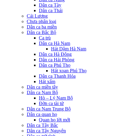
Dân ca Tày
Dân ca Thái
Cải Lương
Chưa phân loại
Dân ca ba miền
Dân ca Bắc Bộ
Ca trù
Dân ca Hà Nam
Hát Dậm Hà Nam
Dân ca Hà Đông
Dân ca Hải Phòng
Dân ca Phú Thọ
Hát xoan Phú Thọ
Dân ca Thanh Hóa
Hát xẩm
Dân ca miền tây
Dân ca Nam Bộ
Hò – Lý Nam Bộ
Đờn ca tài tử
Dân ca Nam Trung Bộ
Dân ca quan họ
Quan họ lời mới
Dân ca Tây Bắc
Dân ca Tây Nguyên