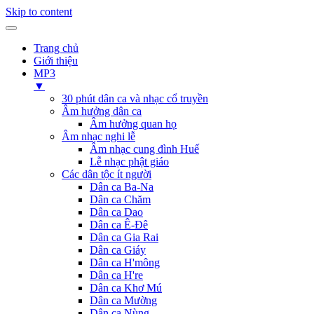
Skip to content
Trang chủ
Giới thiệu
MP3
▼
30 phút dân ca và nhạc cổ truyền
Âm hưởng dân ca
Âm hưởng quan họ
Âm nhạc nghi lễ
Âm nhạc cung đình Huế
Lễ nhạc phật giáo
Các dân tộc ít người
Dân ca Ba-Na
Dân ca Chăm
Dân ca Dao
Dân ca Ê-Đê
Dân ca Gia Rai
Dân ca Giáy
Dân ca H'mông
Dân ca H're
Dân ca Khơ Mú
Dân ca Mường
Dân ca Nùng