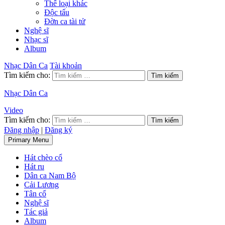
Thể loại khác
Độc tấu
Đờn ca tài tử
Nghệ sĩ
Nhạc sĩ
Album
Nhạc Dân Ca
Tài khoản
Tìm kiếm cho:
Nhạc Dân Ca
Video
Tìm kiếm cho:
Đăng nhập
|
Đăng ký
Primary Menu
Hát chèo cổ
Hát ru
Dân ca Nam Bộ
Cải Lương
Tân cổ
Nghệ sĩ
Tác giả
Album