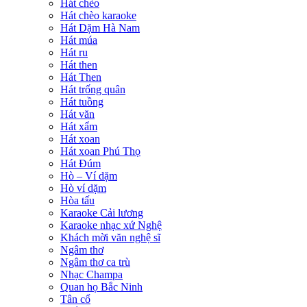
Hát chèo
Hát chèo karaoke
Hát Dặm Hà Nam
Hát múa
Hát ru
Hát then
Hát Then
Hát trống quân
Hát tuồng
Hát văn
Hát xẩm
Hát xoan
Hát xoan Phú Thọ
Hát Đúm
Hò – Ví dặm
Hò ví dặm
Hòa tấu
Karaoke Cải lương
Karaoke nhạc xứ Nghệ
Khách mời văn nghệ sĩ
Ngâm thơ
Ngâm thơ ca trù
Nhạc Champa
Quan họ Bắc Ninh
Tân cổ