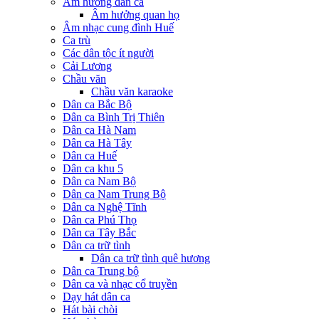
Âm hưởng dân ca
Âm hưởng quan họ
Âm nhạc cung đình Huế
Ca trù
Các dân tộc ít người
Cải Lương
Chầu văn
Chầu văn karaoke
Dân ca Bắc Bộ
Dân ca Bình Trị Thiên
Dân ca Hà Nam
Dân ca Hà Tây
Dân ca Huế
Dân ca khu 5
Dân ca Nam Bộ
Dân ca Nam Trung Bộ
Dân ca Nghệ Tĩnh
Dân ca Phú Thọ
Dân ca Tây Bắc
Dân ca trữ tình
Dân ca trữ tình quê hương
Dân ca Trung bộ
Dân ca và nhạc cổ truyền
Dạy hát dân ca
Hát bài chòi