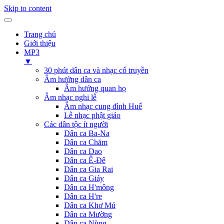
Skip to content
Trang chủ
Giới thiệu
MP3
▼
30 phút dân ca và nhạc cổ truyền
Âm hưởng dân ca
Âm hưởng quan họ
Âm nhạc nghi lễ
Âm nhạc cung đình Huế
Lễ nhạc phật giáo
Các dân tộc ít người
Dân ca Ba-Na
Dân ca Chăm
Dân ca Dao
Dân ca Ê-Đê
Dân ca Gia Rai
Dân ca Giáy
Dân ca H'mông
Dân ca H're
Dân ca Khơ Mú
Dân ca Mường
Dân ca Nùng