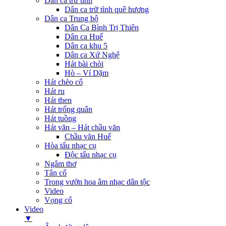
Dân ca trữ tình
Dân ca trữ tình quê hương
Dân ca Trung bộ
Dân Ca Bình Trị Thiên
Dân ca Huế
Dân ca khu 5
Dân ca Xứ Nghệ
Hát bài chòi
Hò – Ví Dặm
Hát chèo cổ
Hát ru
Hát then
Hát trống quân
Hát tuồng
Hát văn – Hát chầu văn
Chầu văn Huế
Hòa tấu nhạc cụ
Độc tấu nhạc cụ
Ngâm thơ
Tân cổ
Trong vườn hoa âm nhạc dân tộc
Video
Vọng cổ
Video
▼