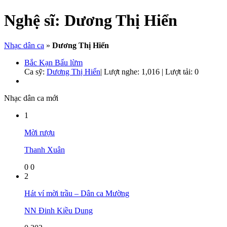
Nghệ sĩ:
Dương Thị Hiển
Nhạc dân ca
»
Dương Thị Hiển
Bắc Kạn Bấu lừm
Ca sỹ:
Dương Thị Hiển
|
Lượt nghe: 1,016 | Lượt tải: 0
Nhạc dân ca mới
1
Mời rượu
Thanh Xuân
0
0
2
Hát ví mời trầu – Dân ca Mường
NN Đinh Kiều Dung