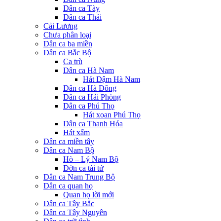
Dân ca Tày
Dân ca Thái
Cải Lương
Chưa phân loại
Dân ca ba miền
Dân ca Bắc Bộ
Ca trù
Dân ca Hà Nam
Hát Dậm Hà Nam
Dân ca Hà Đông
Dân ca Hải Phòng
Dân ca Phú Thọ
Hát xoan Phú Thọ
Dân ca Thanh Hóa
Hát xẩm
Dân ca miền tây
Dân ca Nam Bộ
Hò – Lý Nam Bộ
Đờn ca tài tử
Dân ca Nam Trung Bộ
Dân ca quan họ
Quan họ lời mới
Dân ca Tây Bắc
Dân ca Tây Nguyên