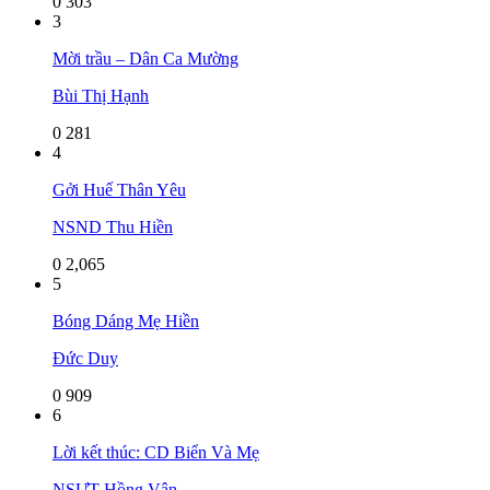
0
303
3
Mời trầu – Dân Ca Mường
Bùi Thị Hạnh
0
281
4
Gởi Huế Thân Yêu
NSND Thu Hiền
0
2,065
5
Bóng Dáng Mẹ Hiền
Đức Duy
0
909
6
Lời kết thúc: CD Biển Và Mẹ
NSƯT Hồng Vân