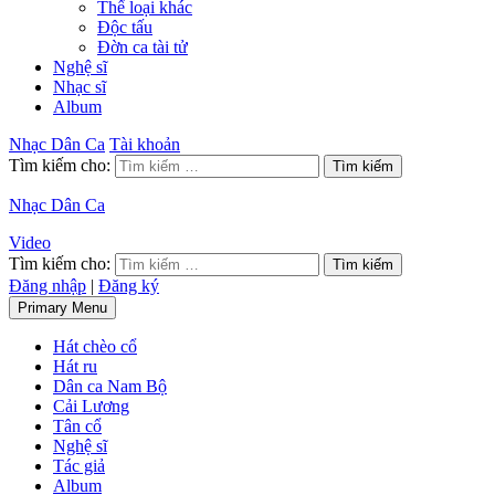
Thể loại khác
Độc tấu
Đờn ca tài tử
Nghệ sĩ
Nhạc sĩ
Album
Nhạc Dân Ca
Tài khoản
Tìm kiếm cho:
Nhạc Dân Ca
Video
Tìm kiếm cho:
Đăng nhập
|
Đăng ký
Primary Menu
Hát chèo cổ
Hát ru
Dân ca Nam Bộ
Cải Lương
Tân cổ
Nghệ sĩ
Tác giả
Album