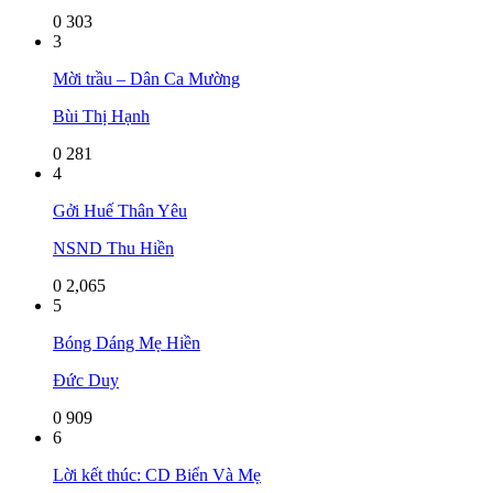
0
303
3
Mời trầu – Dân Ca Mường
Bùi Thị Hạnh
0
281
4
Gởi Huế Thân Yêu
NSND Thu Hiền
0
2,065
5
Bóng Dáng Mẹ Hiền
Đức Duy
0
909
6
Lời kết thúc: CD Biển Và Mẹ