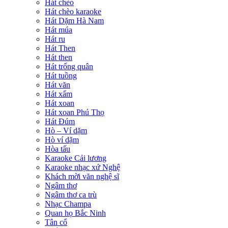
Hát chèo
Hát chèo karaoke
Hát Dặm Hà Nam
Hát múa
Hát ru
Hát Then
Hát then
Hát trống quân
Hát tuồng
Hát văn
Hát xẩm
Hát xoan
Hát xoan Phú Thọ
Hát Đúm
Hò – Ví dặm
Hò ví dặm
Hòa tấu
Karaoke Cải lương
Karaoke nhạc xứ Nghệ
Khách mời văn nghệ sĩ
Ngâm thơ
Ngâm thơ ca trù
Nhạc Champa
Quan họ Bắc Ninh
Tân cổ