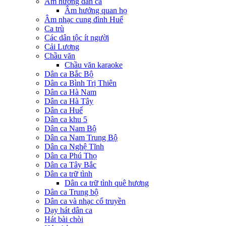
Âm hưởng dân ca
Âm hưởng quan họ
Âm nhạc cung đình Huế
Ca trù
Các dân tộc ít người
Cải Lương
Chầu văn
Chầu văn karaoke
Dân ca Bắc Bộ
Dân ca Bình Trị Thiên
Dân ca Hà Nam
Dân ca Hà Tây
Dân ca Huế
Dân ca khu 5
Dân ca Nam Bộ
Dân ca Nam Trung Bộ
Dân ca Nghệ Tĩnh
Dân ca Phú Thọ
Dân ca Tây Bắc
Dân ca trữ tình
Dân ca trữ tình quê hương
Dân ca Trung bộ
Dân ca và nhạc cổ truyền
Dạy hát dân ca
Hát bài chòi