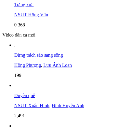
Trăng xưa
NSƯT Hồng Vân
0
368
Video dân ca mới
Đừng trách sáo sang sông
Hồng Phượng
,
Lưu Ánh Loan
199
Duyên quê
NSUT Xuân Hinh
,
Đinh Huyền Anh
2,491