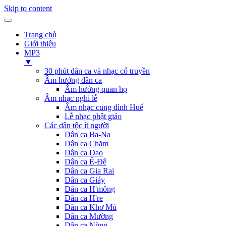
Skip to content
Trang chủ
Giới thiệu
MP3
▼
30 phút dân ca và nhạc cổ truyền
Âm hưởng dân ca
Âm hưởng quan họ
Âm nhạc nghi lễ
Âm nhạc cung đình Huế
Lễ nhạc phật giáo
Các dân tộc ít người
Dân ca Ba-Na
Dân ca Chăm
Dân ca Dao
Dân ca Ê-Đê
Dân ca Gia Rai
Dân ca Giáy
Dân ca H'mông
Dân ca H're
Dân ca Khơ Mú
Dân ca Mường
Dân ca Nùng