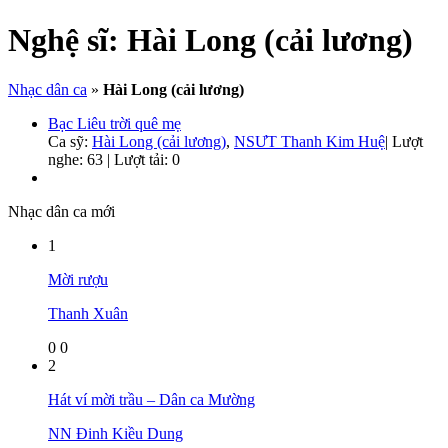
Nghệ sĩ:
Hài Long (cải lương)
Nhạc dân ca
»
Hài Long (cải lương)
Bạc Liêu trời quê mẹ
Ca sỹ:
Hài Long (cải lương)
,
NSƯT Thanh Kim Huệ
|
Lượt
nghe: 63 | Lượt tải: 0
Nhạc dân ca mới
1
Mời rượu
Thanh Xuân
0
0
2
Hát ví mời trầu – Dân ca Mường
NN Đinh Kiều Dung