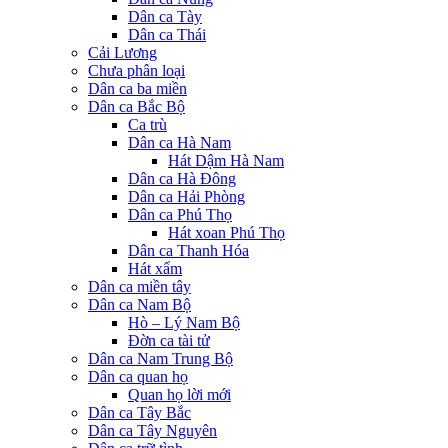
Dân ca Tày
Dân ca Thái
Cải Lương
Chưa phân loại
Dân ca ba miền
Dân ca Bắc Bộ
Ca trù
Dân ca Hà Nam
Hát Dậm Hà Nam
Dân ca Hà Đông
Dân ca Hải Phòng
Dân ca Phú Thọ
Hát xoan Phú Thọ
Dân ca Thanh Hóa
Hát xẩm
Dân ca miền tây
Dân ca Nam Bộ
Hò – Lý Nam Bộ
Đờn ca tài tử
Dân ca Nam Trung Bộ
Dân ca quan họ
Quan họ lời mới
Dân ca Tây Bắc
Dân ca Tây Nguyên