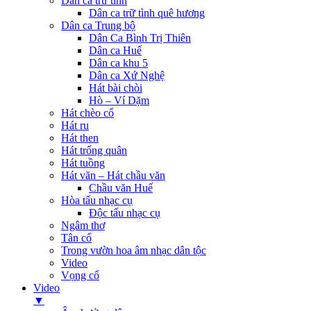
Dân ca trữ tình
Dân ca trữ tình quê hương
Dân ca Trung bộ
Dân Ca Bình Trị Thiên
Dân ca Huế
Dân ca khu 5
Dân ca Xứ Nghệ
Hát bài chòi
Hò – Ví Dặm
Hát chèo cổ
Hát ru
Hát then
Hát trống quân
Hát tuồng
Hát văn – Hát chầu văn
Chầu văn Huế
Hòa tấu nhạc cụ
Độc tấu nhạc cụ
Ngâm thơ
Tân cổ
Trong vườn hoa âm nhạc dân tộc
Video
Vọng cổ
Video
▼