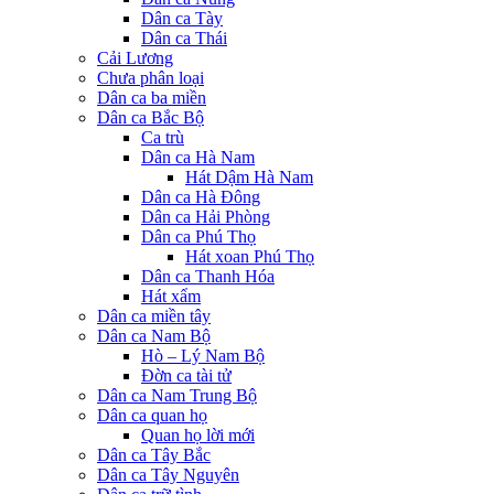
Dân ca Tày
Dân ca Thái
Cải Lương
Chưa phân loại
Dân ca ba miền
Dân ca Bắc Bộ
Ca trù
Dân ca Hà Nam
Hát Dậm Hà Nam
Dân ca Hà Đông
Dân ca Hải Phòng
Dân ca Phú Thọ
Hát xoan Phú Thọ
Dân ca Thanh Hóa
Hát xẩm
Dân ca miền tây
Dân ca Nam Bộ
Hò – Lý Nam Bộ
Đờn ca tài tử
Dân ca Nam Trung Bộ
Dân ca quan họ
Quan họ lời mới
Dân ca Tây Bắc
Dân ca Tây Nguyên