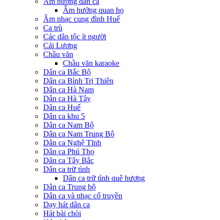
Âm hưởng dân ca
Âm hưởng quan họ
Âm nhạc cung đình Huế
Ca trù
Các dân tộc ít người
Cải Lương
Chầu văn
Chầu văn karaoke
Dân ca Bắc Bộ
Dân ca Bình Trị Thiên
Dân ca Hà Nam
Dân ca Hà Tây
Dân ca Huế
Dân ca khu 5
Dân ca Nam Bộ
Dân ca Nam Trung Bộ
Dân ca Nghệ Tĩnh
Dân ca Phú Thọ
Dân ca Tây Bắc
Dân ca trữ tình
Dân ca trữ tình quê hương
Dân ca Trung bộ
Dân ca và nhạc cổ truyền
Dạy hát dân ca
Hát bài chòi