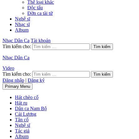
Thể loại khác
Độc tấu
Đờn ca tài tử
Nghệ sĩ
Nhạc sĩ
Album
Nhạc Dân Ca
Tài khoản
Tìm kiếm cho:
Nhạc Dân Ca
Video
Tìm kiếm cho:
Đăng nhập
|
Đăng ký
Primary Menu
Hát chèo cổ
Hát ru
Dân ca Nam Bộ
Cải Lương
Tân cổ
Nghệ sĩ
Tác giả
Album