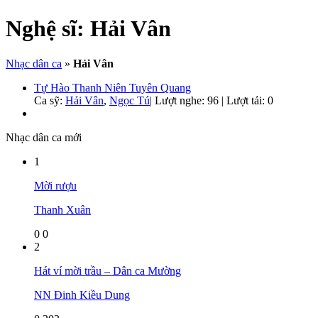
Nghệ sĩ:
Hải Vân
Nhạc dân ca
»
Hải Vân
Tự Hào Thanh Niên Tuyên Quang
Ca sỹ:
Hải Vân
,
Ngọc Tú
|
Lượt nghe: 96 | Lượt tải: 0
Nhạc dân ca mới
1
Mời rượu
Thanh Xuân
0
0
2
Hát ví mời trầu – Dân ca Mường
NN Đinh Kiều Dung