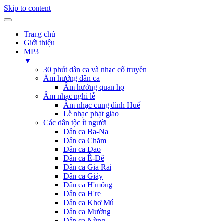
Skip to content
Trang chủ
Giới thiệu
MP3
▼
30 phút dân ca và nhạc cổ truyền
Âm hưởng dân ca
Âm hưởng quan họ
Âm nhạc nghi lễ
Âm nhạc cung đình Huế
Lễ nhạc phật giáo
Các dân tộc ít người
Dân ca Ba-Na
Dân ca Chăm
Dân ca Dao
Dân ca Ê-Đê
Dân ca Gia Rai
Dân ca Giáy
Dân ca H'mông
Dân ca H're
Dân ca Khơ Mú
Dân ca Mường
Dân ca Nùng