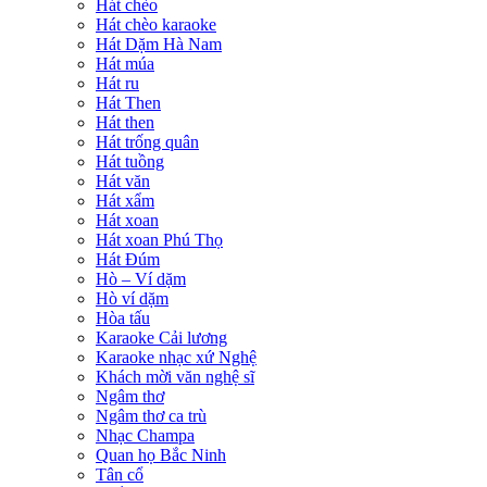
Hát chèo
Hát chèo karaoke
Hát Dặm Hà Nam
Hát múa
Hát ru
Hát Then
Hát then
Hát trống quân
Hát tuồng
Hát văn
Hát xẩm
Hát xoan
Hát xoan Phú Thọ
Hát Đúm
Hò – Ví dặm
Hò ví dặm
Hòa tấu
Karaoke Cải lương
Karaoke nhạc xứ Nghệ
Khách mời văn nghệ sĩ
Ngâm thơ
Ngâm thơ ca trù
Nhạc Champa
Quan họ Bắc Ninh
Tân cổ