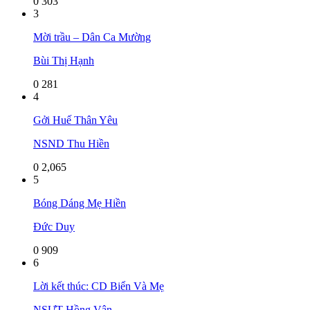
0
303
3
Mời trầu – Dân Ca Mường
Bùi Thị Hạnh
0
281
4
Gởi Huế Thân Yêu
NSND Thu Hiền
0
2,065
5
Bóng Dáng Mẹ Hiền
Đức Duy
0
909
6
Lời kết thúc: CD Biển Và Mẹ
NSƯT Hồng Vân