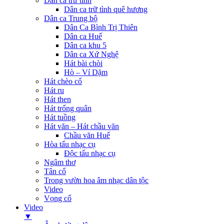
Dân ca trữ tình
Dân ca trữ tình quê hương
Dân ca Trung bộ
Dân Ca Bình Trị Thiên
Dân ca Huế
Dân ca khu 5
Dân ca Xứ Nghệ
Hát bài chòi
Hò – Ví Dặm
Hát chèo cổ
Hát ru
Hát then
Hát trống quân
Hát tuồng
Hát văn – Hát chầu văn
Chầu văn Huế
Hòa tấu nhạc cụ
Độc tấu nhạc cụ
Ngâm thơ
Tân cổ
Trong vườn hoa âm nhạc dân tộc
Video
Vọng cổ
Video
▼