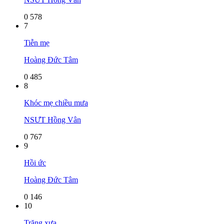
0
578
7
Tiễn mẹ
Hoàng Đức Tâm
0
485
8
Khóc mẹ chiều mưa
NSƯT Hồng Vân
0
767
9
Hồi ức
Hoàng Đức Tâm
0
146
10
Trăng xưa