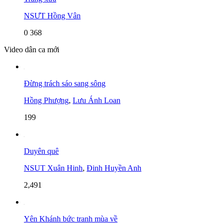
NSƯT Hồng Vân
0
368
Video dân ca mới
Đừng trách sáo sang sông
Hồng Phượng
,
Lưu Ánh Loan
199
Duyên quê
NSUT Xuân Hinh
,
Đinh Huyền Anh
2,491
Yên Khánh bức tranh mùa về