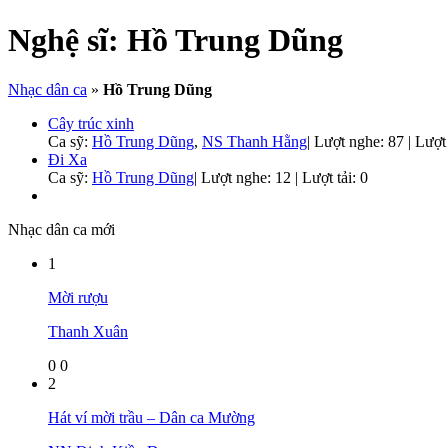
Nghệ sĩ:
Hồ Trung Dũng
Nhạc dân ca
»
Hồ Trung Dũng
Cây trúc xinh
Ca sỹ:
Hồ Trung Dũng
,
NS Thanh Hằng
|
Lượt nghe: 87 | Lượt 
Đi Xa
Ca sỹ:
Hồ Trung Dũng
|
Lượt nghe: 12 | Lượt tải: 0
Nhạc dân ca mới
1
Mời rượu
Thanh Xuân
0
0
2
Hát ví mời trầu – Dân ca Mường