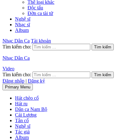
Thể loại khác
Độc tấu
Đờn ca tài tử
Nghệ sĩ
Nhạc sĩ
Album
Nhạc Dân Ca
Tài khoản
Tìm kiếm cho:
Nhạc Dân Ca
Video
Tìm kiếm cho:
Đăng nhập
|
Đăng ký
Primary Menu
Hát chèo cổ
Hát ru
Dân ca Nam Bộ
Cải Lương
Tân cổ
Nghệ sĩ
Tác giả
Album