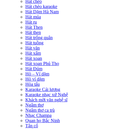
Hát chèo
Hát chèo karaoke
Hát Dặm Hà Nam
Hát múa
Hát ru
Hát Then
Hát then
Hát trống quân
Hát tuồng
Hát văn
Hát xẩm
Hát xoan
Hát xoan Phú Thọ
Hát Đúm
Hò – Ví dặm
Hò ví dặm
Hòa tấu
Karaoke Cải lương
Karaoke nhạc xứ Nghệ
Khách mời văn nghệ sĩ
Ngâm thơ
Ngâm thơ ca trù
Nhạc Champa
Quan họ Bắc Ninh
Tân cổ