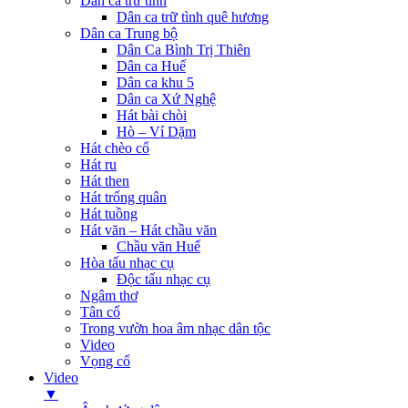
Dân ca trữ tình
Dân ca trữ tình quê hương
Dân ca Trung bộ
Dân Ca Bình Trị Thiên
Dân ca Huế
Dân ca khu 5
Dân ca Xứ Nghệ
Hát bài chòi
Hò – Ví Dặm
Hát chèo cổ
Hát ru
Hát then
Hát trống quân
Hát tuồng
Hát văn – Hát chầu văn
Chầu văn Huế
Hòa tấu nhạc cụ
Độc tấu nhạc cụ
Ngâm thơ
Tân cổ
Trong vườn hoa âm nhạc dân tộc
Video
Vọng cổ
Video
▼