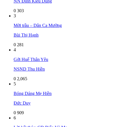
NN Đinh Kiều Dung
0
303
3
Mời trầu – Dân Ca Mường
Bùi Thị Hạnh
0
281
4
Gởi Huế Thân Yêu
NSND Thu Hiền
0
2,065
5
Bóng Dáng Mẹ Hiền
Đức Duy
0
909
6