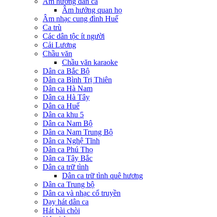
Âm hưởng dân ca
Âm hưởng quan họ
Âm nhạc cung đình Huế
Ca trù
Các dân tộc ít người
Cải Lương
Chầu văn
Chầu văn karaoke
Dân ca Bắc Bộ
Dân ca Bình Trị Thiên
Dân ca Hà Nam
Dân ca Hà Tây
Dân ca Huế
Dân ca khu 5
Dân ca Nam Bộ
Dân ca Nam Trung Bộ
Dân ca Nghệ Tĩnh
Dân ca Phú Thọ
Dân ca Tây Bắc
Dân ca trữ tình
Dân ca trữ tình quê hương
Dân ca Trung bộ
Dân ca và nhạc cổ truyền
Dạy hát dân ca
Hát bài chòi