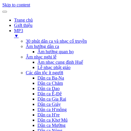
Skip to content
Trang chủ
Giới thiệu
MP3
▼
30 phút dân ca và nhạc cổ truyền
Âm hưởng dân ca
Âm hưởng quan họ
Âm nhạc nghi lễ
Âm nhạc cung đình Huế
Lễ nhạc phật giáo
Các dân tộc ít người
Dân ca Ba-Na
Dân ca Chăm
Dân ca Dao
Dân ca Ê-Đê
Dân ca Gia Rai
Dân ca Giáy
Dân ca H'mông
Dân ca H're
Dân ca Khơ Mú
Dân ca Mường
Dân ca Nùng