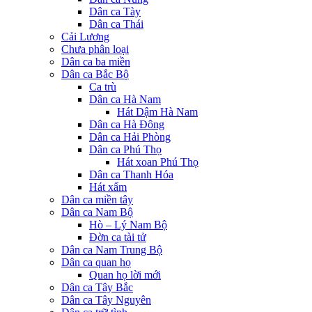
Dân ca Tày
Dân ca Thái
Cải Lương
Chưa phân loại
Dân ca ba miền
Dân ca Bắc Bộ
Ca trù
Dân ca Hà Nam
Hát Dậm Hà Nam
Dân ca Hà Đông
Dân ca Hải Phòng
Dân ca Phú Thọ
Hát xoan Phú Thọ
Dân ca Thanh Hóa
Hát xẩm
Dân ca miền tây
Dân ca Nam Bộ
Hò – Lý Nam Bộ
Đờn ca tài tử
Dân ca Nam Trung Bộ
Dân ca quan họ
Quan họ lời mới
Dân ca Tây Bắc
Dân ca Tây Nguyên